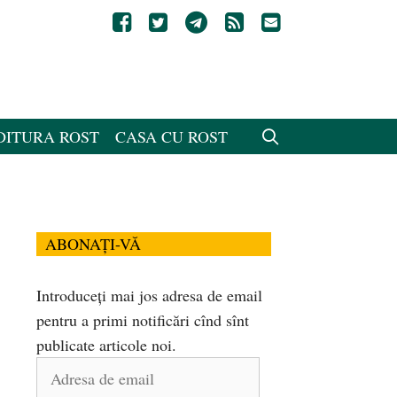
DITURA ROST
CASA CU ROST
ABONAȚI-VĂ
Introduceți mai jos adresa de email
pentru a primi notificări cînd sînt
publicate articole noi.
Adresa
de