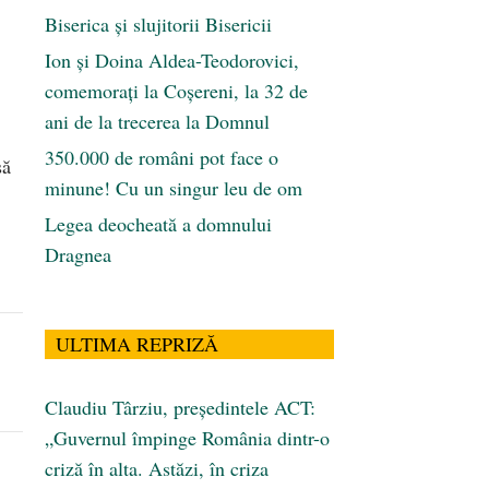
Biserica și slujitorii Bisericii
Ion și Doina Aldea-Teodorovici,
comemorați la Coșereni, la 32 de
ani de la trecerea la Domnul
350.000 de români pot face o
să
minune! Cu un singur leu de om
Legea deocheată a domnului
Dragnea
ULTIMA REPRIZĂ
Claudiu Târziu, președintele ACT:
„Guvernul împinge România dintr-o
criză în alta. Astăzi, în criza