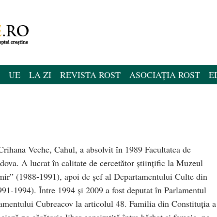
UE
LA ZI
REVISTA ROST
ASOCIAȚIA ROST
E
rihana Veche, Cahul, a absolvit în 1989 Facultatea de
dova. A lucrat în calitate de cercetător ştiinţific la Muzeul
mir” (1988-1991), apoi de şef al Departamentului Culte din
1991-1994). Între 1994 şi 2009 a fost deputat în Parlamentul
entului Cubreacov la articolul 48. Familia din Constituția a