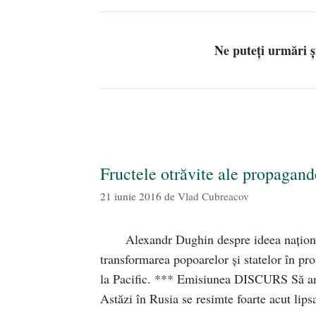
Ne puteți urmări 
Fructele otrăvite ale propagan
21 iunie 2016
de
Vlad Cubreacov
Alexandr Dughin despre ideea naționa
transformarea popoarelor și statelor în pr
la Pacific. *** Emisiunea DISCURS Să an
Astăzi în Rusia se resimte foarte acut lip