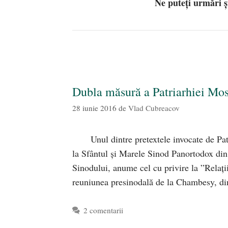
Ne puteți urmări 
Dubla măsură a Patriarhiei Mo
28 iunie 2016
de
Vlad Cubreacov
Unul dintre pretextele invocate de Pat
la Sfântul și Marele Sinod Panortodox din
Sinodului, anume cel cu privire la ”Relații
reuniunea presinodală de la Chambesy, 
2 comentarii