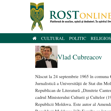
Sari
la
conținut
CULTURAL
POLITIC
RELIGIOS
Vlad Cubreacov
Născut la 24 septembrie 1965 în comuna C
Jurnalistică a Universităţii de Stat din Mol
Republican de Literatură „Dimitrie Cante
cadrul Ministerului Culturii şi Cultelor (
Republicii Moldova. Este autor al Amendam