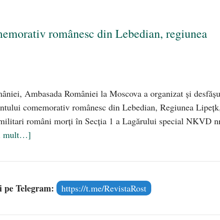
emorativ românesc din Lebedian, regiunea
mâniei, Ambasada României la Moscova a organizat şi desfăşu
entului comemorativ românesc din Lebedian, Regiunea Lipeţk
 militari români morţi în Secţia 1 a Lagărului special NKVD nr
i mult…]
și pe Telegram:
https://t.me/RevistaRost