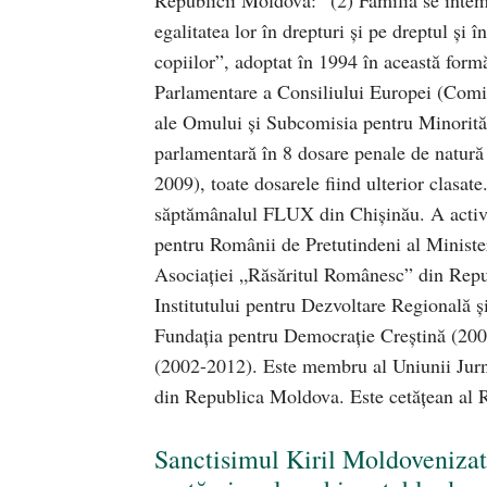
Republicii Moldova: ”(2) Familia se înteme
egalitatea lor în drepturi şi pe dreptul şi î
copiilor”, adoptat în 1994 în această form
Parlamentare a Consiliului Europei (Comis
ale Omului şi Subcomisia pentru Minorităţi
parlamentară în 8 dosare penale de natură
2009), toate dosarele fiind ulterior clasate
săptămânalul FLUX din Chişinău. A activa
pentru Românii de Pretutindeni al Ministe
Asociaţiei „Răsăritul Românesc” din Repub
Institutului pentru Dezvoltare Regională 
Fundaţia pentru Democraţie Creştină (20
(2002-2012). Este membru al Uniunii Jurna
din Republica Moldova. Este cetățean al R
Sanctisimul Kiril Moldovenizat