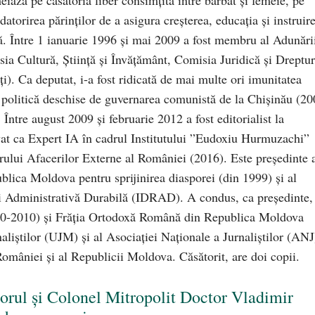
iază pe căsătoria liber consimţită între bărbat şi femeie, pe
ndatorirea părinţilor de a asigura creşterea, educaţia şi instruir
ă. Între 1 ianuarie 1996 și mai 2009 a fost membru al Adunări
ia Cultură, Ştiinţă şi Învăţământ, Comisia Juridică şi Dreptur
). Ca deputat, i-a fost ridicată de mai multe ori imunitatea
 politică deschise de guvernarea comunistă de la Chișinău (20
. Între august 2009 și februarie 2012 a fost editorialist la
t ca Expert IA în cadrul Institutului ”Eudoxiu Hurmuzachi”
rului Afacerilor Externe al României (2016). Este preşedinte 
lica Moldova pentru sprijinirea diasporei (din 1999) şi al
şi Administrativă Durabilă (IDRAD). A condus, ca președinte,
00-2010) și Frăţia Ortodoxă Română din Republica Moldova
liştilor (UJM) şi al Asociaţiei Naţionale a Jurnaliştilor (ANJ
omâniei și al Republicii Moldova. Căsătorit, are doi copii.
orul și Colonel Mitropolit Doctor Vladimir