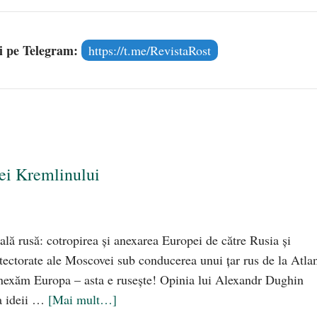
și pe Telegram:
https://t.me/RevistaRost
dei Kremlinului
lă rusă: cotropirea și anexarea Europei de către Rusia și
otectorate ale Moscovei sub conducerea unui țar rus de la Atlan
exăm Europa – asta e rusește! Opinia lui Alexandr Dughin
sa ideii …
[Mai mult…]