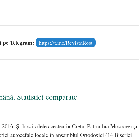
și pe Telegram:
https://t.me/RevistaRost
mână. Statistici comparate
e 2016. Și lipsă zilele acestea în Creta. Patriarhia Moscovei și
rici autocefale locale în ansamblul Ortodoxiei (14 Biserici