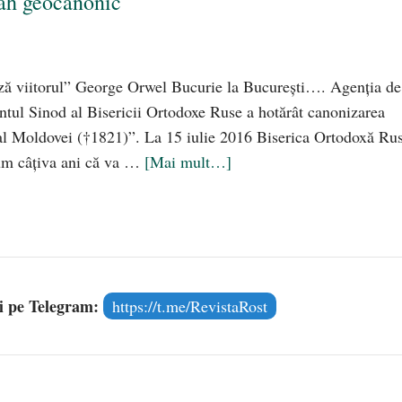
șah geocanonic
ază viitorul” George Orwel Bucurie la București…. Agenția de
ântul Sinod al Bisericii Ortodoxe Ruse a hotărât canonizarea
al Moldovei (†1821)”. La 15 iulie 2016 Biserica Ortodoxă Ru
cum câțiva ani că va …
[Mai mult…]
și pe Telegram:
https://t.me/RevistaRost