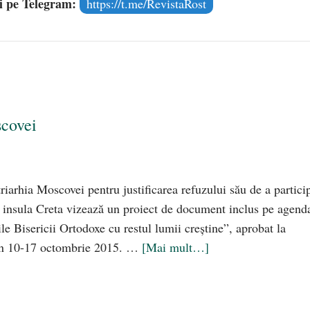
și pe Telegram:
https://t.me/RevistaRost
scovei
riarhia Moscovei pentru justificarea refuzului său de a partici
 insula Creta vizează un proiect de document inclus pe agend
le Bisericii Ortodoxe cu restul lumii creștine”, aprobat la
din 10-17 octombrie 2015. …
[Mai mult…]