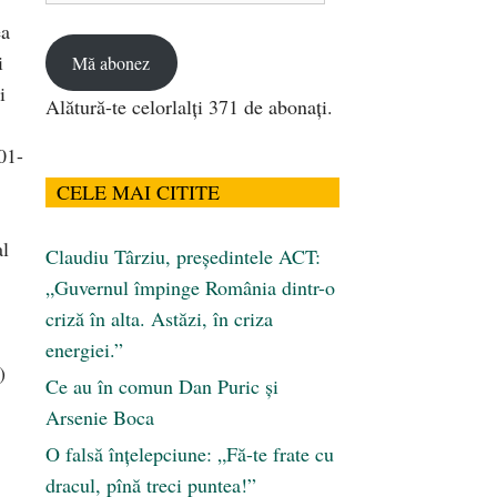
email
ea
i
Mă abonez
i
Alătură-te celorlalți 371 de abonați.
01-
CELE MAI CITITE
al
Claudiu Târziu, președintele ACT:
„Guvernul împinge România dintr-o
criză în alta. Astăzi, în criza
energiei.”
)
Ce au în comun Dan Puric şi
Arsenie Boca
O falsă înțelepciune: „Fă-te frate cu
dracul, pînă treci puntea!”