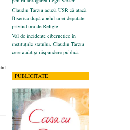
pentru abrogarea Legii Vexler
Claudiu Târziu acuză USR că atacă
Biserica după apelul unei deputate
privind ora de Religie
Val de incidente cibernetice în
instituțiile statului. Claudiu Târziu
cere audit și răspundere publică
ial
PUBLICITATE