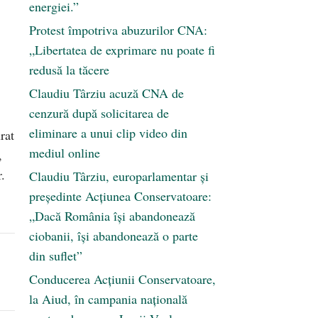
energiei.”
Protest împotriva abuzurilor CNA:
„Libertatea de exprimare nu poate fi
redusă la tăcere
Claudiu Târziu acuză CNA de
cenzură după solicitarea de
eliminare a unui clip video din
rat
mediul online
,
.
Claudiu Târziu, europarlamentar și
președinte Acțiunea Conservatoare:
„Dacă România își abandonează
ciobanii, își abandonează o parte
din suflet”
Conducerea Acțiunii Conservatoare,
la Aiud, în campania națională