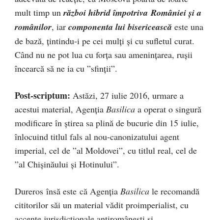
mult timp un
război hibrid împotriva României și a
românilor
, iar
componenta lui bisericească
este una
de bază, țintindu-i pe cei mulți și cu sufletul curat.
Când nu ne pot lua cu forța sau amenințarea, rușii
încearcă să ne ia cu ”sfinții”.
Post-scriptum:
Astăzi, 27 iulie 2016, urmare a
acestui material, Agenția
Basilica
a operat o singură
modificare în știrea sa plină de bucurie din 15 iulie,
înlocuind titlul fals al nou-canonizatului agent
imperial, cel de ”al Moldovei”, cu titlul real, cel de
”al Chișinăului și Hotinului”.
Dureros însă este că Agenția
Basilica
le recomandă
cititorilor săi un material vădit proimperialist, cu
accente jurisdicționale antiromânești și