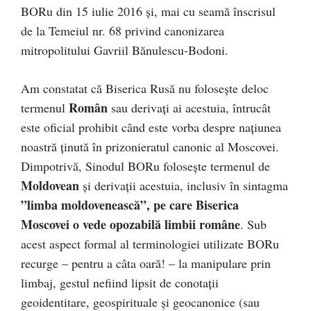
BORu din 15 iulie 2016 și, mai cu seamă înscrisul
de la Temeiul nr. 68 privind canonizarea
mitropolitului Gavriil Bănulescu-Bodoni.
Am constatat că Biserica Rusă nu folosește deloc
Român
termenul
sau derivați ai acestuia, întrucât
este oficial prohibit când este vorba despre națiunea
noastră ținută în prizonieratul canonic al Moscovei.
Dimpotrivă, Sinodul BORu folosește termenul de
Moldovean
și derivații acestuia, inclusiv în sintagma
”limba moldovenească”, pe care Biserica
Moscovei o vede opozabilă limbii române
. Sub
acest aspect formal al terminologiei utilizate BORu
recurge – pentru a câta oară! – la manipulare prin
limbaj, gestul nefiind lipsit de conotații
geoidentitare, geospirituale și geocanonice (sau