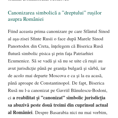
Canonizarea simbolică a ”dreptului” rușilor
asupra României
Fiind aceasta prima canonizare pe care Sfântul Sinod
al așa-zisei Sfinte Rusii o face după Marele Sinod
Panortodox din Creta, înțelegem că Biserica Rusă
flutură simbolic pisica și prin fața Patriarhiei
Ecumenice. Să se vadă și să nu se uite că rușii au
avut jurisdicție până pe granița bulgară și sârbă, iar
de acolo mai departe Moscova e ca și la ea acasă,
până aproape de Constantinopol. De fapt, Biserica
Rusă nu l-a canonizat pe Gavriil Bănulescu-Bodoni,
a reabilitat și ”canonizat” simbolic jurisdicția
ci
sa abuzivă peste două treimi din cuprinsul actual
al României
. Despre Basarabia nici nu mai vorbim,