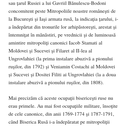
sau țarul Rusiei a lui Gavriil Bănulescu-Bodoni
concomitent peste Mitropoliile noastre românești de
la București și Iași armata rusă, la indicația țarului, i-
a îndepărtat din tronurile lor arhipăstorești, arestat și
întemnițat în mănăstiri, pe vrednicii și de luminoasă
amintire mitropoliți canonici Iacob Stamati al
Moldovei și Sucevei și Filaret al II-lea al
Ungrovlahiei (la prima instalare abuzivă a pionului
rușilor, din 1792) și Veniamin Costachi al Moldovei
și Sucevei și Dositei Filiti ai Ungrovlahiei (la a doua
instalare abuzivă a pionului rușilor, din 1808).
Mai precizăm că aceste ocupații bisericești ruse nu
erau primele. Au mai fost ocupațiile militare, însoțite
de cele canonice, din anii 1769-1774 și 1787-1791,
când Biserica Rusă i-a îndepăratat pe mitropoliții