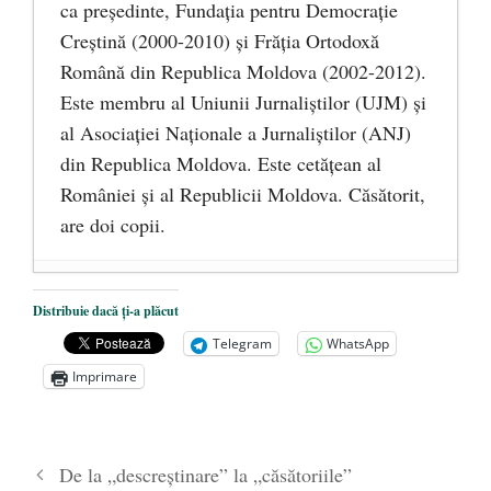
ca președinte, Fundaţia pentru Democraţie
Creştină (2000-2010) și Frăţia Ortodoxă
Română din Republica Moldova (2002-2012).
Este membru al Uniunii Jurnaliştilor (UJM) şi
al Asociaţiei Naţionale a Jurnaliştilor (ANJ)
din Republica Moldova. Este cetățean al
României și al Republicii Moldova. Căsătorit,
are doi copii.
Tot ce am realizat datorez limbii române
-
Distribuie dacă ți-a plăcut
22 octombrie 2017
Telegram
WhatsApp
Vizita Patriarhului Kiril la București. O
Imprimare
nouă abordare a relațiilor româno-ruse?
-
29 septembrie 2017
Cetățenia română pentru românii din
De la „descreștinare” la „căsătoriile”
Ucraina
- 22 septembrie 2017