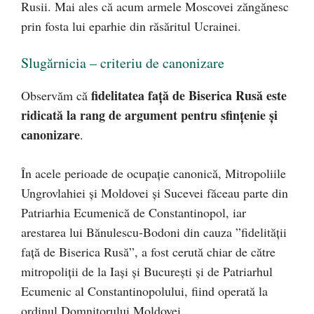
Rusii. Mai ales că acum armele Moscovei zăngănesc
prin fosta lui eparhie din răsăritul Ucrainei.
Slugărnicia – criteriu de canonizare
fidelitatea față de Biserica Rusă este
Observăm că
ridicată la rang de argument pentru sfințenie și
canonizare
.
În acele perioade de ocupație canonică, Mitropoliile
Ungrovlahiei și Moldovei și Sucevei făceau parte din
Patriarhia Ecumenică de Constantinopol, iar
arestarea lui Bănulescu-Bodoni din cauza ”fidelității
față de Biserica Rusă”, a fost cerută chiar de către
mitropoliții de la Iași și București și de Patriarhul
Ecumenic al Constantinopolului, fiind operată la
ordinul Domnitorului Moldovei.