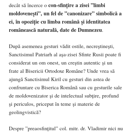
con-sfințire a zisei ”limbi
decât să încerce o
moldovenești”, un fel de ”canonizare” simbolică a
ei, în opoziție cu limba română și identitatea
românească naturală, date de Dumnezeu
.
După asemenea gesturi vădit ostile, necreștinești,
Sanctisimul Patriarh al așa-zisei Sfinte Rusii poate fi
considerat un om onest, un creștin autentic și un
frate al Bisericii Ortodoxe Române? Unde vrea să
ajungă Sanctisimul Kiril cu gesturi din astea de
confruntare cu Biserica Română sau cu gesturile sale
de moldovenizator și de intelectual subțire, profund
și periculos, priceput în teme și materie de
geolingvistică?
Despre ”preaosfințitul” col. mitr. dr. Vladimir nici nu