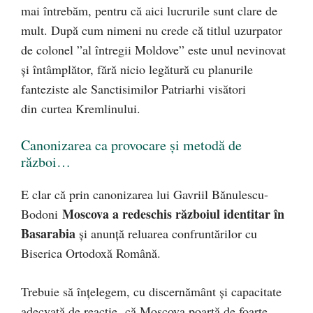
mai întrebăm, pentru că aici lucrurile sunt clare de
mult. După cum nimeni nu crede că titlul uzurpator
de colonel ”al întregii Moldove” este unul nevinovat
și întâmplător, fără nicio legătură cu planurile
fanteziste ale Sanctisimilor Patriarhi visători
din curtea Kremlinului.
Canonizarea ca provocare și metodă de
război…
E clar că prin canonizarea lui Gavriil Bănulescu-
Moscova a redeschis războiul identitar în
Bodoni
Basarabia
și anunță reluarea confruntărilor cu
Biserica Ortodoxă Română.
Trebuie să înțelegem, cu discernământ și capacitate
adecvată de reacție, că Moscova poartă de foarte