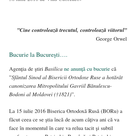
”Cine controlează trecutul, controlează viitorul”
George Orwel
Bucurie la București….
Agenția de știri
Basilica
ne anunță cu bucurie
că
”
Sfântul Sinod al Bisericii Ortodoxe Ruse a hotărât
canonizarea Mitropolitului Gavriil Bănulescu-
Bodoni al Moldovei (†1821)
”.
La 15 iulie 2016 Biserica Ortodoxă Rusă (BORu) a
făcut ceea ce se știa încă de acum câțiva ani că va
face în momentul în care va relua tacit și subtil