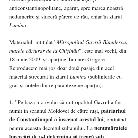
anticonstantinopolitane, apărut, spre marea noastră
nedumerire și sinceră părere de rău, chiar în ziarul
Lumina
.
Materialul, intitulat ”
Mitropolitul Gavriil Bănulescu,
marele cărturar de la Chişinău
”, este mai vechi, din
18 iunie 2009, și aparține Tamarei Grigore.
Reproducem mai jos doar două pasaje din acel
material strecurat în ziarul
Lumina
(sublinierile cu
gras și notele dintre paranteze ne aparțin):
1. ”Pe baza motivului că mitropolitul Gavriil a fost
patriarhul
numit în scaunul Moldovei de către ruşi,
de Constantinopol a înscenat arestul lui
, obţinând
nenumăratele
pentru aceasta decretul sultanului. La
încercări de a-l determina să treacă sub