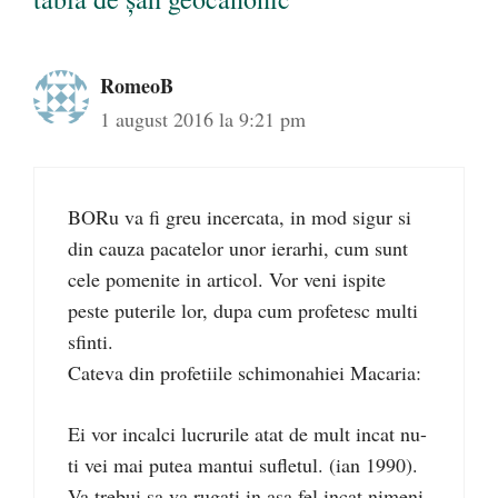
RomeoB
1 august 2016 la 9:21 pm
BORu va fi greu incercata, in mod sigur si
din cauza pacatelor unor ierarhi, cum sunt
cele pomenite in articol. Vor veni ispite
peste puterile lor, dupa cum profetesc multi
sfinti.
Cateva din profetiile schimonahiei Macaria:
Ei vor incalci lucrurile atat de mult incat nu-
ti vei mai putea mantui sufletul. (ian 1990).
Va trebui sa va rugati in asa fel incat nimeni