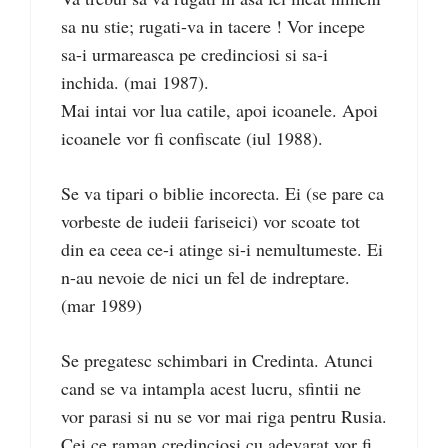
sa nu stie; rugati-va in tacere ! Vor incepe
sa-i urmareasca pe credinciosi si sa-i
inchida. (mai 1987).
Mai intai vor lua catile, apoi icoanele. Apoi
icoanele vor fi confiscate (iul 1988).
Se va tipari o biblie incorecta. Ei (se pare ca
vorbeste de iudeii fariseici) vor scoate tot
din ea ceea ce-i atinge si-i nemultumeste. Ei
n-au nevoie de nici un fel de indreptare.
(mar 1989)
Se pregatesc schimbari in Credinta. Atunci
cand se va intampla acest lucru, sfintii ne
vor parasi si nu se vor mai riga pentru Rusia.
Cei ce raman credinciosi cu adevarat vor fi