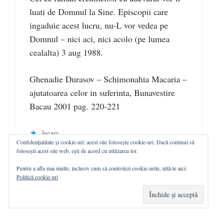
luati de Domnul la Sine. Episcopii care
ingaduie acest lucru, nu-L vor vedea pe
Domnul – nici aci, nici acolo (pe lumea
cealalta) 3 aug 1988.
Ghenadie Durasov – Schimonahia Macaria –
ajutatoarea celor in suferinta, Bunavestire
Bacau 2001 pag. 220-221
Încarc...
Confidențialitate și cookie-uri: acest site folosește cookie-uri. Dacă continui să
folosești acest site web, ești de acord cu utilizarea lor.
Pentru a afla mai multe, inclusiv cum să controlezi cookie-urile, uită-te aici:
Politică cookie-uri
Comentariile sunt închise.