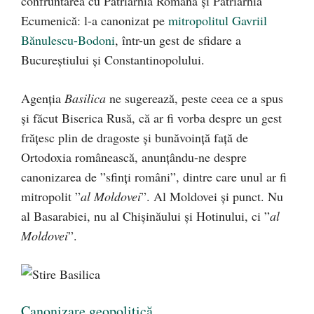
confruntarea cu Patriarhia Română și Patriarhia
Ecumenică: l-a canonizat pe
mitropolitul Gavriil
Bănulescu-Bodoni
, într-un gest de sfidare a
Bucureștiului și Constantinopolului.
Agenția
Basilica
ne sugerează, peste ceea ce a spus
și făcut Biserica Rusă, că ar fi vorba despre un gest
frățesc plin de dragoste și bunăvoință față de
Ortodoxia românească, anunțându-ne despre
canonizarea de ”sfinți români”, dintre care unul ar fi
mitropolit ”
al Moldovei
”. Al Moldovei și punct. Nu
al Basarabiei, nu al Chișinăului și Hotinului, ci ”
al
Moldovei
”.
Canonizare geopolitică