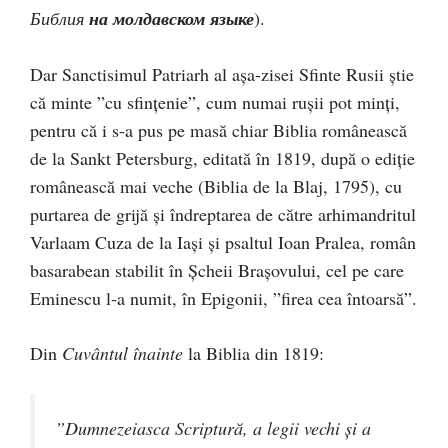
Библия
на молдавском языке
).
Dar Sanctisimul Patriarh al așa-zisei Sfinte Rusii știe
că minte ”cu sfințenie”, cum numai rușii pot minți,
pentru că i s-a pus pe masă chiar Biblia românească
de la Sankt Petersburg, editată în 1819, după o ediție
românească mai veche (Biblia de la Blaj, 1795), cu
purtarea de grijă și îndreptarea de către arhimandritul
Varlaam Cuza de la Iași și psaltul Ioan Pralea, român
basarabean stabilit în Șcheii Brașovului, cel pe care
Eminescu l-a numit, în Epigonii, ”firea cea întoarsă”.
Din
Cuvântul înainte
la Biblia din 1819:
”Dumnezeiasca Scriptură, a legii vechi şi a