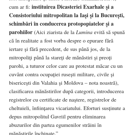
instituirea Dicasteriei Exarhale şi a
cum ar fi:
Consistoriului mitropolitan la Iaşi şi la Bucureşti,
schimbări în conducerea protopopiatelor şi a
parohiilor
(Aici ziarista de la
Lumina
evită să spună
că în realitate a fost vorba despre o epurare fără
iertare și fără precedent, de sus până jos, de la
mitropoliți până la stareți de mănăstiri și preoți
parohi, a tuturor celor care au protestat măcar cu un
cuvânt contra ocupației rusești militare, civile și
bisericești din Valahia și Moldova – nota noastră),
clasificarea mănăstirilor după categorii, introducerea
registrelor cu certificate de naştere, registrelor de
cheltuieli, înfiinţarea vicariatului. Eforturi susţinute a
depus mitropolitul Gavriil pentru eliminarea
abuzurilor din partea egumenilor străini în
mănăstirile închinate.”