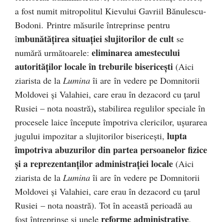
a fost numit mitropolitul Kievului Gavriil Bănulescu-
Bodoni. Printre măsurile întreprinse pentru
mbunătăţirea situaţiei slujitorilor de cult
î
se
eliminarea amestecului
numără următoarele:
autorităţilor locale în treburile bisericeşti
(Aici
ziarista de la
Lumina
îi are în vedere pe Domnitorii
Moldovei și Valahiei, care erau în dezacord cu țarul
,
Rusiei – nota noastră)
stabilirea regulilor speciale în
procesele laice începute împotriva clericilor, uşurarea
lupta
jugului impozitar a slujitorilor bisericeşti,
împotriva abuzurilor din partea persoanelor fizice
şi a reprezentanţilor administraţiei locale
(Aici
ziarista de la
Lumina
îi are în vedere pe Domnitorii
Moldovei și Valahiei, care erau în dezacord cu țarul
Rusiei – nota noastră). Tot în această perioadă au
reforme administrative
fost întreprinse şi unele
,