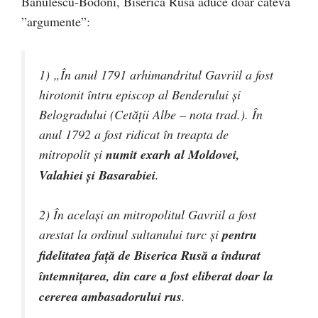
Bănulescu-Bodoni, Biserica Rusă aduce doar câteva
”argumente”:
1) „În anul 1791 arhimandritul Gavriil a fost
hirotonit întru episcop al Benderului și
Belogradului (Cetății Albe – nota trad.). În
anul 1792 a fost ridicat în treapta de
mitropolit și
numit exarh al Moldovei,
Valahiei și Basarabiei
.
2) În același an mitropolitul Gavriil a fost
arestat la ordinul sultanului turc și
pentru
fidelitatea față de Biserica Rusă a îndurat
întemnițarea, din care a fost eliberat doar la
cererea ambasadorului rus
.