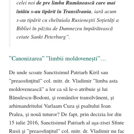
celei noi
de pre limba Rumânească care mai
întâiu s-au tipărit în Transilvania
, iară acum
s-au tipărit cu cheltuiala Rusieneştii Soţietăţi a
Bibliei în păzita de Dumnezeu împărătească
cetate Sankt Peterburg”.
”Canonizarea” ”limbii moldovenești”…
De unde scoate Sanctisimul Patriarh Kiril sau
”preaosfințitul” col. mitr. dr. Vladimir ”limba asta
moldovenească” a lor ca să le-o atribuie și lui
Bănulescu-Bodoni, și românilor transilvăneni, și
arhimandritului Varlaam Cuza și psaltului Ioan
Pralea, și nouă tuturor? De fapt, prin decizia lor din
15 iulie 2016, Sanctisimul Patriarh al așa-zisei Sfinte
Rusii și ”preaosfințitul” col. mitr. dr. Vladimir nu fac