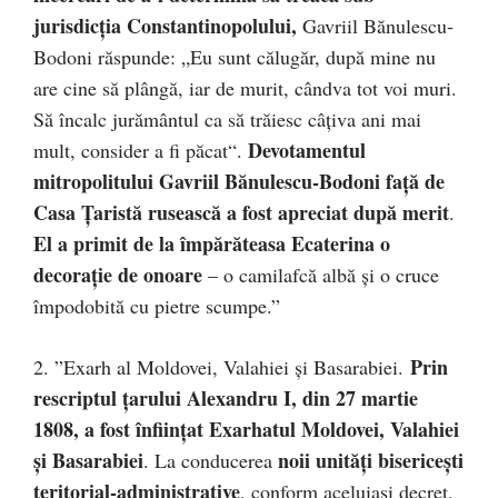
jurisdicţia Constantinopolului,
Gavriil Bănulescu-
Bodoni răspunde: „Eu sunt călugăr, după mine nu
are cine să plângă, iar de murit, cândva tot voi muri.
Să încalc jurământul ca să trăiesc câţiva ani mai
Devotamentul
mult, consider a fi păcat“.
mitropolitului Gavriil Bănulescu-Bodoni faţă de
Casa Ţaristă rusească a fost apreciat după merit
.
El a primit de la împărăteasa Ecaterina o
decoraţie de onoare
– o camilafcă albă şi o cruce
împodobită cu pietre scumpe.”
Prin
2. ”Exarh al Moldovei, Valahiei şi Basarabiei.
rescriptul ţarului Alexandru I, din 27 martie
1808, a fost înfiinţat Exarhatul Moldovei, Valahiei
şi Basarabiei
noii unităţi bisericeşti
. La conducerea
teritorial-administrative
, conform aceluiaşi decret,