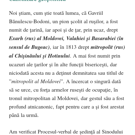
Noi știam, cum știe toată lumea, că Gavriil
Bănulescu-Bodoni, un pion școlit al rușilor, a fost
numit de țarină, iar apoi și de țar, prin ucaz, drept
Exarh (rus) al Moldovei, Valahiei și Basarabiei (în
sensul de Bugeac)
, iar în 1813 drept
mitropolit (rus)
al Chișinăului și Hotinului
. A mai fost numit prin
ucazuri ale țarilor și în alte funcții bisericești, dar
niciodată acesta nu a deținut demnitatea sau titlul de
”
mitropolit al Moldovei
”. A încercat o singură dată
să se urce, cu forța armelor rusești de ocupație, în
tronul mitropolitan al Moldovei, dar gestul său a fost
profund atnicanonic, fapt pentru care a și fost arestat
până la urmă.
Am verificat Procesul-verbal de ședință al Sinodului