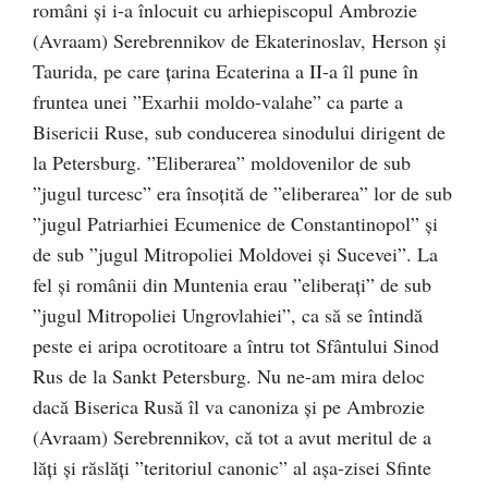
români și i-a înlocuit cu arhiepiscopul Ambrozie
(Avraam) Serebrennikov de Ekaterinoslav, Herson și
Taurida, pe care țarina Ecaterina a II-a îl pune în
fruntea unei ”Exarhii moldo-valahe” ca parte a
Bisericii Ruse, sub conducerea sinodului dirigent de
la Petersburg. ”Eliberarea” moldovenilor de sub
”jugul turcesc” era însoțită de ”eliberarea” lor de sub
”jugul Patriarhiei Ecumenice de Constantinopol” și
de sub ”jugul Mitropoliei Moldovei și Sucevei”. La
fel și românii din Muntenia erau ”eliberați” de sub
”jugul Mitropoliei Ungrovlahiei”, ca să se întindă
peste ei aripa ocrotitoare a întru tot Sfântului Sinod
Rus de la Sankt Petersburg. Nu ne-am mira deloc
dacă Biserica Rusă îl va canoniza și pe Ambrozie
(Avraam) Serebrennikov, că tot a avut meritul de a
lăți și răslăți ”teritoriul canonic” al așa-zisei Sfinte