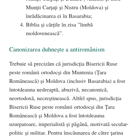
Munții Carțați și Nistru (Moldova) și
înrădăcinarea ei în Basarabia;
Biblia și cărțile în zisa ”limbă
moldovenească”.
Canonizarea duhnește a antiromânism
Trebuie să precizăm că jurisdicția Bisericii Ruse
peste românii ortodocși din Muntenia (Țara
Românească) și Moldova (inclusiv Basarabia) a fost
întotdeauna nedreaptă, abuzivă, necanonică,
neortodoxă, necreștinească. Altfel spus, jurisdicția
Bisericii Ruse peste românii ortodocși din Țara
Românească și Moldova a fost întotdeauna
uzurpatoare, imperialistă și păgână, motivată secular-
politic și militar. Pentru înscăunarea de către țarina