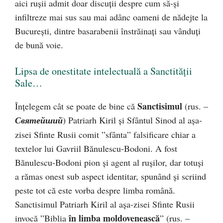
aici rușii admit doar discuții despre cum să-și
infiltreze mai sus sau mai adânc oameni de nădejte la
București, dintre basarabenii înstrăinați sau vânduți
de bună voie.
Lipsa de onestitate intelectuală a Sanctității
Sale…
Sanctisimul
Înțelegem cât se poate de bine că
(rus. –
Святейший
) Patriarh Kiril și Sfântul Sinod al așa-
zisei Sfinte Rusii comit ”sfânta” falsificare chiar a
textelor lui Gavriil Bănulescu-Bodoni. A fost
Bănulescu-Bodoni pion și agent al rușilor, dar totuși
a rămas onest sub aspect identitar, spunând și scriind
peste tot că este vorba despre limba română.
Sanctisimul Patriarh Kiril al așa-zisei Sfinte Rusii
în limba moldovenească
invocă ”Biblia
” (rus. –