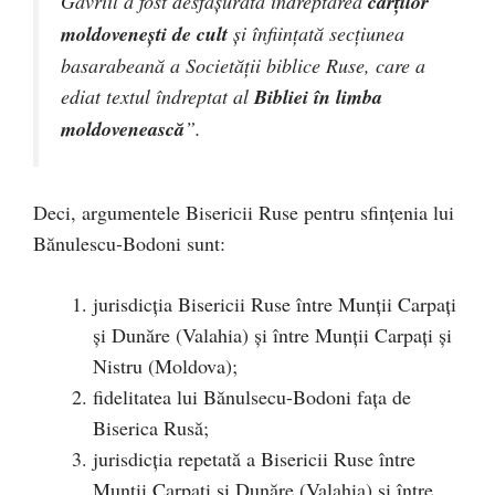
Gavriil a fost desfășurată îndreptarea
cărților
moldovenești de cult
și înființată secțiunea
basarabeană a Societății biblice Ruse, care a
ediat textul îndreptat al
Bibliei în limba
moldovenească
”.
Deci, argumentele Bisericii Ruse pentru sfințenia lui
Bănulescu-Bodoni sunt:
jurisdicția Bisericii Ruse între Munții Carpați
și Dunăre (Valahia) și între Munții Carpați și
Nistru (Moldova);
fidelitatea lui Bănulsecu-Bodoni fața de
Biserica Rusă;
jurisdicția repetată a Bisericii Ruse între
Munții Carpați și Dunăre (Valahia) și între