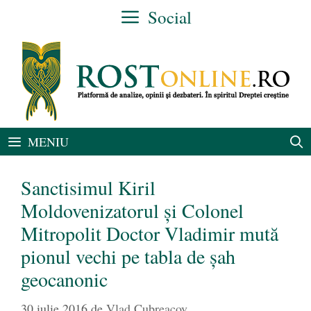
Sari
Social
la
conținut
MENIU
Sanctisimul Kiril
Moldovenizatorul și Colonel
Mitropolit Doctor Vladimir mută
pionul vechi pe tabla de șah
geocanonic
30 iulie 2016
de
Vlad Cubreacov