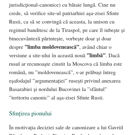
jurisdicțional-canonice) cu bătaie lungă. Cine nu
crede, să verifice site-ul patriarhiei așa-zisei Sfinte
Rusii, ca să se convingă că aceasta, la unison cu
regimul banditesc de la Tiraspol, pe care îl iubește și
binecuvânteză părintește, vorbește doar și doar
”limba moldovenească”
despre
, având chiar o
”limbă”
versiune a site-ului în această nouă
. Dacă
rusul ar recunoaște cinstit la Moscova că limba este
română, nu ”moldovenească”, s-ar prăbuși întreg
eșafodajul ”argumentației” rusești privind anexarea
Basarabiei și nordului Bucovinei la ”sfântul”
”teritoriu canonic” al așa-zisei Sfinte Rusii.
Sfințirea pionului
În motivația deciziei sale de canonizare a lui Gavriil