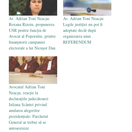
Av. Adrian Toni Neacșu:
Av. Adrian Toni Neacșu:
Roxana Rizoiu, propunerea
Legile justiției nu pot fi
USR pentru funcția de
adoptate decât după
Avocat al Poporului, printre
organizarea unui
finanțatorii campaniei
REFERENDUM
electorale a lui Nicușor Dan
Avocatul Adrian Toni
Neacșu, reacție la
declarațiile judecătoarei
Iuliana Scântei privind
anularea alegerilor
prezidențiale: Parchetul
General ar trebui să se
autosesizeze