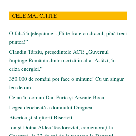
CELE MAI CITITE
O falsă înțelepciune: „Fă-te frate cu dracul, pînă treci
puntea!”
Claudiu Târziu, președintele ACT: „Guvernul
împinge România dintr-o criză în alta. Astăzi, în
criza energiei.”
350.000 de români pot face o minune! Cu un singur
leu de om
Ce au în comun Dan Puric şi Arsenie Boca
Legea deocheată a domnului Dragnea
Biserica și slujitorii Bisericii
Ion și Doina Aldea-Teodorovici, comemorați la
Coșereni, la 32 de ani de la trecerea la Domnul