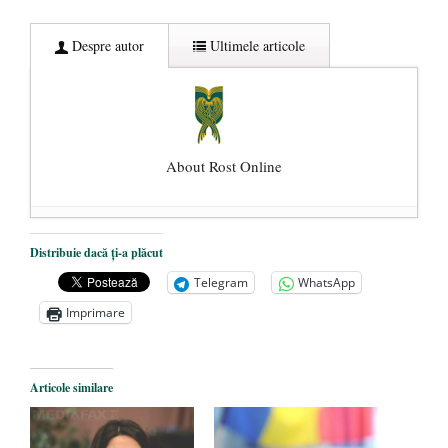
Despre autor
Ultimele articole
About Rost Online
Dezvăluiri cutremurătoare despre
Distribuie dacă ți-a plăcut
președintele Ucrainei, Volodymyr
Telegram
WhatsApp
Zelensky
- 13 mai 2026
Imprimare
Statul care servește Națiunea
- 21 aprilie
2026
Legea Vexler produce efecte. Bustul
Articole similare
poetului Octavian Goga, înlăturat din Iași
- 16 aprilie 2026