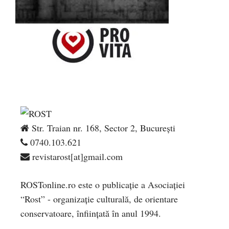
Str. Traian nr. 168, Sector 2, București
0740.103.621
revistarost[at]gmail.com
ROSTonline.ro este o publicaţie a Asociaţiei
“Rost” - organizaţie culturală, de orientare
conservatoare, înfiinţată în anul 1994.