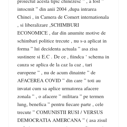
proiectul acesta tipic chinezesc ” , a fost ”
intocmit ” din anii 2004 ,dupa intrarea
Chinei , in Camera de Comert internationala
, si liberalizare ,SCHIMBURI
ECONOMICE , dar din anumite motive de
schimbari politice trecute , nu s-a aplicat in
forma ” lui decidenta actuala ” asa zisa
sustinere si E.C . De ce , fiindca ‘ schema in
cauza se aplica de la caz la caz , tari
europene ” , nu de acum dinainte ” de
AFACEREA COVID ” din care ” toti au
invatat cum sa aplice urmatorea afacere
zonala ” , o afacere ” militara ” pe termen
lung, benefica ” pentru fiecare parte , cele
trecute ” COMUNISTII RUSI / VERSUS
DEMOCRATIA AMERCANA ” ( asa zisul