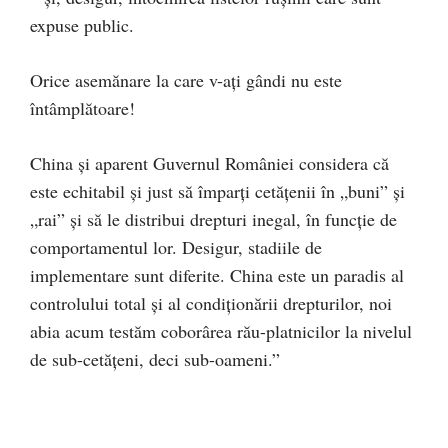
expuse public.
Orice asemănare la care v-ați gândi nu este
întâmplătoare!
China și aparent Guvernul României considera că
este echitabil și just să împarți cetățenii în „buni” și
„rai” și să le distribui drepturi inegal, în funcție de
comportamentul lor. Desigur, stadiile de
implementare sunt diferite. China este un paradis al
controlului total și al condiționării drepturilor, noi
abia acum testăm coborârea rău-platnicilor la nivelul
de sub-cetățeni, deci sub-oameni.”