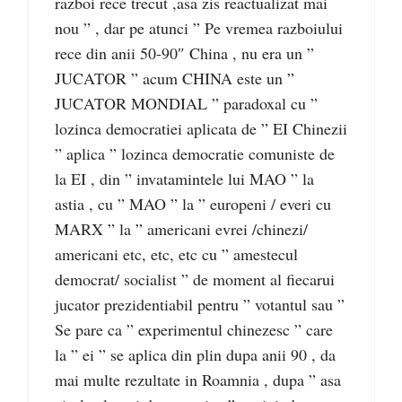
razboi rece trecut ,asa zis reactualizat mai
nou ” , dar pe atunci ” Pe vremea razboiului
rece din anii 50-90″ China , nu era un ”
JUCATOR ” acum CHINA este un ”
JUCATOR MONDIAL ” paradoxal cu ”
lozinca democratiei aplicata de ” EI Chinezii
” aplica ” lozinca democratie comuniste de
la EI , din ” invatamintele lui MAO ” la
astia , cu ” MAO ” la ” europeni / everi cu
MARX ” la ” americani evrei /chinezi/
americani etc, etc, etc cu ” amestecul
democrat/ socialist ” de moment al fiecarui
jucator prezidentiabil pentru ” votantul sau ”
Se pare ca ” experimentul chinezesc ” care
la ” ei ” se aplica din plin dupa anii 90 , da
mai multe rezultate in Roamnia , dupa ” asa