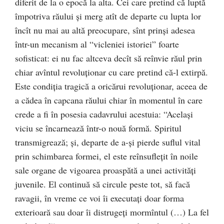
diferit de la o epocă la alta. Cei care pretind că luptă
împotriva răului şi merg atît de departe cu lupta lor
încît nu mai au altă preocupare, sînt prinşi adesea
într-un mecanism al “vicleniei istoriei” foarte
sofisticat: ei nu fac altceva decît să reînvie răul prin
chiar avîntul revoluţionar cu care pretind că-l extirpă.
Este condiţia tragică a oricărui revoluţionar, aceea de
a cădea în capcana răului chiar în momentul în care
crede a fi în posesia cadavrului acestuia: “Acelaşi
viciu se încarnează într-o nouă formă. Spiritul
transmigrează; şi, departe de a-şi pierde suflul vital
prin schimbarea formei, el este reînsufleţit în noile
sale organe de vigoarea proaspătă a unei activităţi
juvenile. El continuă să circule peste tot, să facă
ravagii, în vreme ce voi îi executaţi doar forma
exterioară sau doar îi distrugeţi mormîntul (…) La fel