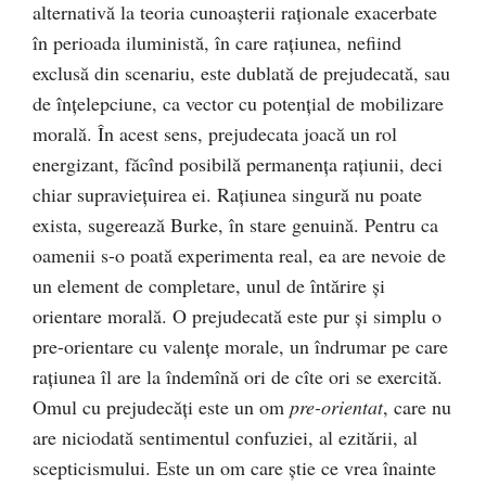
alternativă la teoria cunoaşterii raţionale exacerbate
în perioada iluministă, în care raţiunea, nefiind
exclusă din scenariu, este dublată de prejudecată, sau
de înţelepciune, ca vector cu potenţial de mobilizare
morală. În acest sens, prejudecata joacă un rol
energizant, făcînd posibilă permanenţa raţiunii, deci
chiar supravieţuirea ei. Raţiunea singură nu poate
exista, sugerează Burke, în stare genuină. Pentru ca
oamenii s-o poată experimenta real, ea are nevoie de
un element de completare, unul de întărire şi
orientare morală. O prejudecată este pur şi simplu o
pre-orientare cu valenţe morale, un îndrumar pe care
raţiunea îl are la îndemînă ori de cîte ori se exercită.
Omul cu prejudecăţi este un om
pre-orientat
, care nu
are niciodată sentimentul confuziei, al ezitării, al
scepticismului. Este un om care ştie ce vrea înainte