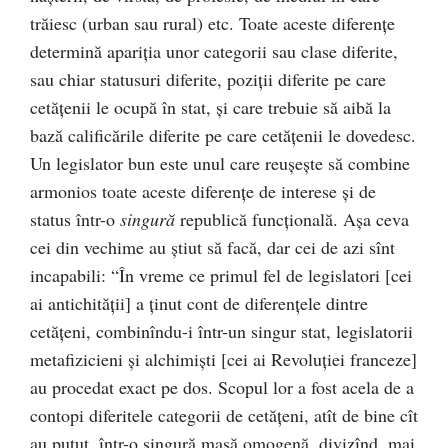
trăiesc (urban sau rural) etc. Toate aceste diferenţe
determină apariţia unor categorii sau clase diferite,
sau chiar statusuri diferite, poziţii diferite pe care
cetăţenii le ocupă în stat, şi care trebuie să aibă la
bază calificările diferite pe care cetăţenii le dovedesc.
Un legislator bun este unul care reuşeşte să combine
armonios toate aceste diferenţe de interese şi de
status într-o
singură
republică funcţională. Aşa ceva
cei din vechime au ştiut să facă, dar cei de azi sînt
incapabili: “În vreme ce primul fel de legislatori [cei
ai antichităţii] a ţinut cont de diferenţele dintre
cetăţeni, combinîndu-i într-un singur stat, legislatorii
metafizicieni şi alchimişti [cei ai Revoluţiei franceze]
au procedat exact pe dos. Scopul lor a fost acela de a
contopi diferitele categorii de cetăţeni, atît de bine cît
au putut, într-o singură masă omogenă, divizînd, mai