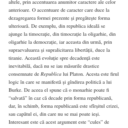
altele, prin accentuarea anumitor caractere ale celor
anterioare. O accentuare de caracter care duce la
dezagregarea formei prezente şi pregăteşte forma
ulterioară. De exemplu, din republica ideală se
ajunge la timocraţie, din timocraţie la oligarhie, din
oligarhie la democraţie, iar aceasta din urmă, prin
supraevaluarea şi supralicitarea libertăţii, duce la
tiranie. Această evoluţie spre decadenţă este
inevitabilă, dacă nu se iau măsurile drastice
consemnate de
Republica
lui Platon. Acesta este firul
logic în care se manifestă şi gîndirea politică a lui
Burke. De aceea el spune că o monarhie poate fi
“salvată” în caz că decade prin forma republicană,
dar, în schimb, forma republicană este sfîrşitul crizei,
sau capătul ei, din care nu se mai poate ieşi
.
Interesant este că acest argument este “cules” de