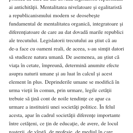
ai antichităţii. Mentalitatea nivelatoare şi egalitaristă
a republicanismului modern se deosebeşte
fundamental de mentalitatea organică, integratoare şi
diferenţiatoare de care au dat dovadă marile republici
ale trecutului. Legislatorii trecutului au ştiut că au
de-a face cu oameni reali, de aceea, s-au simţit datori
să studieze natura umană. De asemenea, au ştiut că
viaţa în cetate, împreună, determină anumite efecte
asupra naturii umane şi au luat în calcul şi acest
element în plus. Deprinderile umane se modifică în
urma vieţii în comun, prin urmare, legile cetăţii
trebuie să ţină cont de noile tendinţe ce apar ca
urmare a instituirii unei societăţi politice. În felul
acesta, apar în cadrul societăţii diferenţe importante
între cetăţeni, ce ţin de educaţie, de avere, de locul
naşterii, de vîrstă, de profesie, de mediul în care