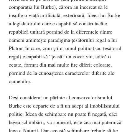
comparaţia lui Burke), cărora au încercat să le
insufle o viaţă artificială, exterioară. Ideea lui Burke
a legislatorului care e capabil să construiacă o
republică unitară pornind de la diferenţele dintre
oameni aminteşte paradigma ţesătorului regal a lui
Platon, în care, cum ştim, omul politic (sau ţesătorul
regal) e capabil să “ţeasă” un covor viu, adică o
cetate, format din mai multe fire diferit colorate,
pornind de la cunoaşterea caracterelor diferite ale
oamenilor
.
Deşi considerat un părinte al conservatorismului
Burke este departe de a fi un adept al imobilismului
politic. Ideea de schimbare nu poate fi negată, căci
legea schimbării, va spune el, este cea mai puternică
lege a Naturii. Dar această schimbare trebuie să fie