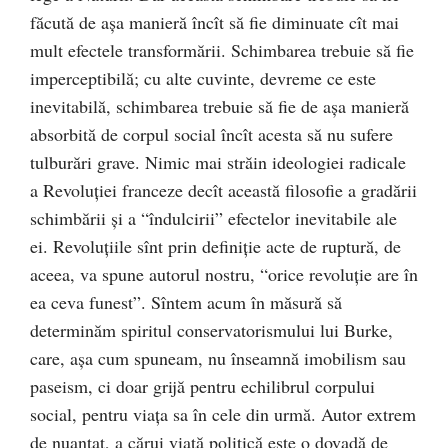
făcută de aşa manieră încît să fie diminuate cît mai
mult efectele transformării. Schimbarea trebuie să fie
imperceptibilă; cu alte cuvinte, devreme ce este
inevitabilă, schimbarea trebuie să fie de aşa manieră
absorbită de corpul social încît acesta să nu sufere
tulburări grave. Nimic mai străin ideologiei radicale
a Revoluţiei franceze decît această filosofie a gradării
schimbării şi a “îndulcirii” efectelor inevitabile ale
ei. Revoluţiile sînt prin definiţie acte de ruptură, de
aceea, va spune autorul nostru, “orice revoluţie are în
ea ceva funest”. Sîntem acum în măsură să
determinăm spiritul conservatorismului lui Burke,
care, aşa cum spuneam, nu înseamnă imobilism sau
paseism, ci doar grijă pentru echilibrul corpului
social, pentru viaţa sa în cele din urmă. Autor extrem
de nuanţat, a cărui viaţă politică este o dovadă de