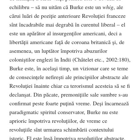
echilibru – să nu uităm că Burke este un
whig
, ale
cărui luări de poziţie anterioare Revoluţiei franceze
sînt încadrabile mai degrabă în curentul liberal – el
este un apărător al insurgenţilor americani, deci a
libertăţii americane faţă de coroana britanică şi, de
asemenea, un luptător împotriva abuzurilor
coloniştilor englezi în Indii (Châtelet etc., 2002:180),
Burke este, în acelaşi timp, un vizionar care se teme
de consecinţele nefireşti ale principiilor abstracte ale
Revoluţiei înainte chiar ca terorismul acesteia să se fi
declanşat. Din păcate, premoniţiile sale sumbre s-au
confirmat peste foarte puţină vreme. Deşi încarnează
paradigmatic spiritul conservator, Burke nu este
aprioric împotriva revoluţiilor, de vreme ce
revoluţiile sînt urmarea schimbării contextului
istoric. El este însă împotriva revoluţiilor abstracte,