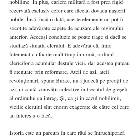
nobilime. În plus, cariera militară a fost prea rigid
rezervată exclusiv celor care făceau dovada naşterii
nobile. Însă, încă o dată, aceste elemente nu pot fi
socotite adevărate capete de acuzare ale regimului
anterior. Aceeaşi concluzie se poate trage şi dacă se
studiază situaţia clerului. E adevărat că, fiind
întemeiat cu foarte mult timp în urmă, ordinul
clericilor a acumulat destule vicii, dar acestea puteau
fi atenuate prin reformare. Ateii de azi, ateii
revoluţionari, spune Burke, nu-i judecă pe preoţii de
azi, ci caută vinovăţii colective în trecutul de greşeli
al ordinului ca întreg
. Şi, ca şi în cazul nobilimii,
viciile clerului sînt enorm exagerate de către cei care
au interes s-o facă.
Istoria este un parcurs în care răul se întruchipează