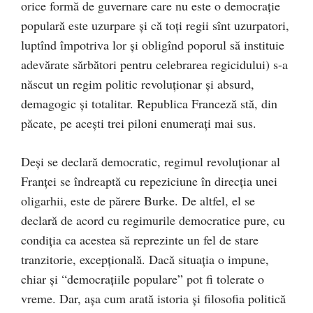
orice formă de guvernare care nu este o democraţie
populară este uzurpare şi că toţi regii sînt uzurpatori,
luptînd împotriva lor şi obligînd poporul să instituie
adevărate sărbători pentru celebrarea regicidului) s-a
născut un regim politic revoluţionar şi absurd,
demagogic şi totalitar. Republica Franceză stă, din
păcate, pe aceşti trei piloni enumeraţi mai sus.
Deşi se declară democratic, regimul revoluţionar al
Franţei se îndreaptă cu repeziciune în direcţia unei
oligarhii, este de părere Burke. De altfel, el se
declară de acord cu regimurile democratice pure, cu
condiţia ca acestea să reprezinte un fel de stare
tranzitorie, excepţională. Dacă situaţia o impune,
chiar şi “democraţiile populare” pot fi tolerate o
vreme. Dar, aşa cum arată istoria şi filosofia politică