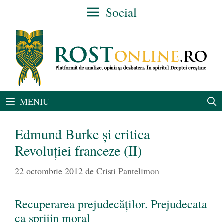
Sari
Social
la
conținut
MENIU
Edmund Burke şi critica
Revoluţiei franceze (II)
22 octombrie 2012
de
Cristi Pantelimon
Recuperarea prejudecăţilor. Prejudecata
ca sprijin moral