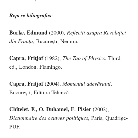
Repere biliografice
Burke, Edmund
(2000),
Reflecţii asupra Revoluţiei
din Franţa
, Bucureşti, Nemira.
Capra, Fritjof
(1982),
The Tao of Physics
, Third
ed., London, Flamingo.
Capra, Fritjof
(2004),
Momentul adevărului
,
Bucureşti, Editura Tehnică.
Chîtelet, F., O. Duhamel, E
Pisier
.
(2002),
Dictionnaire des oeuvres politiques
, Paris, Quadrige-
PUF.