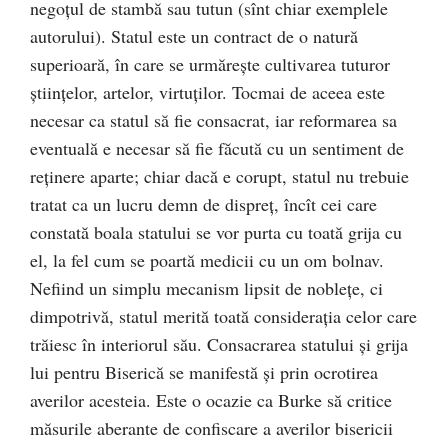
negoţul de stambă sau tutun (sînt chiar exemplele
autorului). Statul este un contract de o natură
superioară, în care se urmăreşte cultivarea tuturor
ştiinţelor, artelor, virtuţilor. Tocmai de aceea este
necesar ca statul să fie consacrat, iar reformarea sa
eventuală e necesar să fie făcută cu un sentiment de
reţinere aparte; chiar dacă e corupt, statul nu trebuie
tratat ca un lucru demn de dispreţ, încît cei care
constată boala statului se vor purta cu toată grija cu
el, la fel cum se poartă medicii cu un om bolnav.
Nefiind un simplu mecanism lipsit de nobleţe, ci
dimpotrivă, statul merită toată consideraţia celor care
trăiesc în interiorul său. Consacrarea statului şi grija
lui pentru Biserică se manifestă şi prin ocrotirea
averilor acesteia. Este o ocazie ca Burke să critice
măsurile aberante de confiscare a averilor bisericii