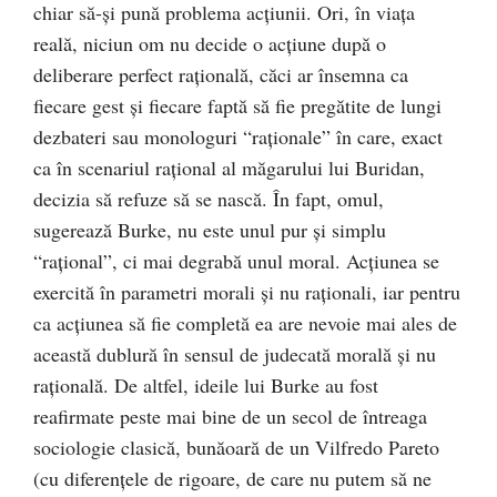
chiar să-şi pună problema acţiunii. Ori, în viaţa
reală, niciun om nu decide o acţiune după o
deliberare perfect raţională, căci ar însemna ca
fiecare gest şi fiecare faptă să fie pregătite de lungi
dezbateri sau monologuri “raţionale” în care, exact
ca în scenariul raţional al măgarului lui Buridan,
decizia să refuze să se nască. În fapt, omul,
sugerează Burke, nu este unul pur şi simplu
“raţional”, ci mai degrabă unul moral. Acţiunea se
exercită în parametri morali şi nu raţionali, iar pentru
ca acţiunea să fie completă ea are nevoie mai ales de
această dublură în sensul de judecată morală şi nu
raţională. De altfel, ideile lui Burke au fost
reafirmate peste mai bine de un secol de întreaga
sociologie clasică, bunăoară de un Vilfredo Pareto
(cu diferenţele de rigoare, de care nu putem să ne