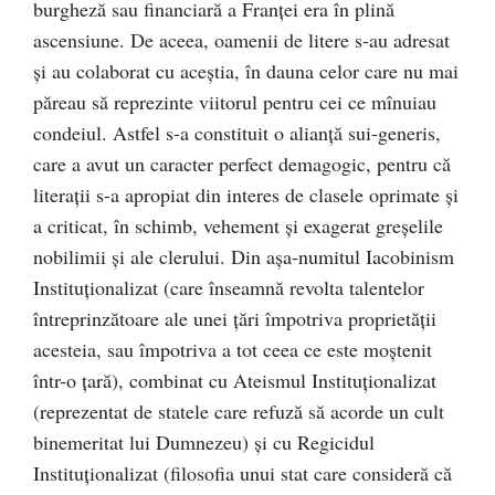
burgheză sau financiară a Franţei era în plină
ascensiune. De aceea, oamenii de litere s-au adresat
şi au colaborat cu aceştia, în dauna celor care nu mai
păreau să reprezinte viitorul pentru cei ce mînuiau
condeiul. Astfel s-a constituit o alianţă sui-generis,
care a avut un caracter perfect demagogic, pentru că
literaţii s-a apropiat din interes de clasele oprimate şi
a criticat, în schimb, vehement şi exagerat greşelile
nobilimii şi ale clerului. Din aşa-numitul Iacobinism
Instituţionalizat (care înseamnă revolta talentelor
întreprinzătoare ale unei ţări împotriva proprietăţii
acesteia, sau împotriva a tot ceea ce este moştenit
într-o ţară), combinat cu Ateismul Instituţionalizat
(reprezentat de statele care refuză să acorde un cult
binemeritat lui Dumnezeu) şi cu Regicidul
Instituţionalizat (filosofia unui stat care consideră că