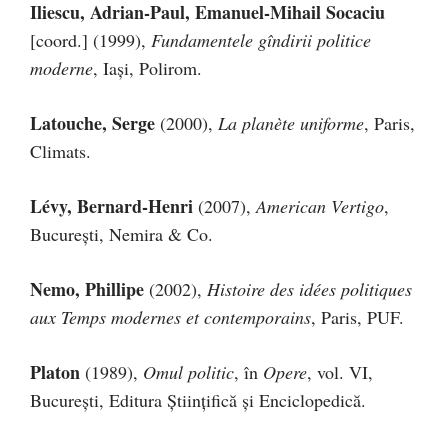
Iliescu, Adrian-Paul, Emanuel-Mihail
Socaciu
[coord.] (1999),
Fundamentele gîndirii politice
moderne
, Iaşi, Polirom.
Latouche, Serge
(2000),
La planète uniforme
, Paris,
Climats.
Lévy, Bernard-Henri
(2007),
American Vertigo
,
Bucureşti, Nemira & Co.
Nemo, Phillipe
(2002),
Histoire des idées politiques
aux Temps modernes et contemporains
, Paris, PUF.
Platon
(1989),
Omul politic
, în
Opere
, vol. VI,
Bucureşti, Editura Ştiinţifică şi Enciclopedică.