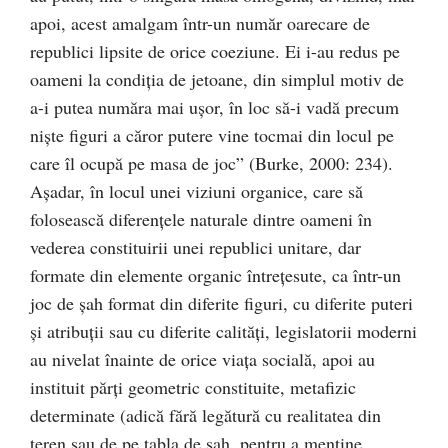
apoi, acest amalgam într-un număr oarecare de
republici lipsite de orice coeziune. Ei i-au redus pe
oameni la condiţia de jetoane, din simplul motiv de
a-i putea număra mai uşor, în loc să-i vadă precum
nişte figuri a căror putere vine tocmai din locul pe
care îl ocupă pe masa de joc” (Burke, 2000: 234).
Aşadar, în locul unei viziuni organice, care să
folosească diferenţele naturale dintre oameni în
vederea constituirii unei republici unitare, dar
formate din elemente organic întreţesute, ca într-un
joc de şah format din diferite figuri, cu diferite puteri
şi atribuţii sau cu diferite calităţi, legislatorii moderni
au nivelat înainte de orice viaţa socială, apoi au
instituit părţi geometric constituite, metafizic
determinate (adică fără legătură cu realitatea din
teren sau de pe tabla de şah, pentru a menţine