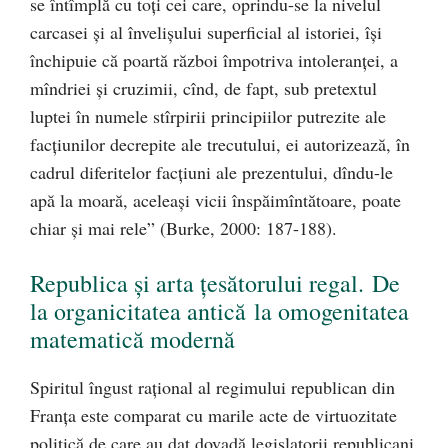
se întîmplă cu toţi cei care, oprindu-se la nivelul
carcasei şi al învelişului superficial al istoriei, îşi
închipuie că poartă război împotriva intoleranţei, a
mîndriei şi cruzimii, cînd, de fapt, sub pretextul
luptei în numele stîrpirii principiilor putrezite ale
facţiunilor decrepite ale trecutului, ei autorizează, în
cadrul diferitelor facţiuni ale prezentului, dîndu-le
apă la moară, aceleaşi vicii înspăimîntătoare, poate
chiar şi mai rele” (Burke, 2000: 187-188).
Republica şi arta ţesătorului regal.
De
la organicitatea antică
la omogenitatea
matematică modernă
Spiritul îngust raţional al regimului republican din
Franţa este comparat cu marile acte de virtuozitate
politică de care au dat dovadă legislatorii republicani