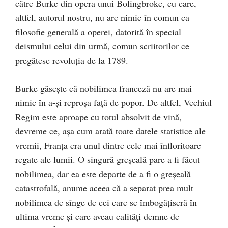
către Burke din opera unui Bolingbroke, cu care,
altfel, autorul nostru, nu are nimic în comun ca
filosofie generală a operei, datorită în special
deismului celui din urmă, comun scriitorilor ce
pregătesc revoluţia de la 1789.
Burke găseşte că nobilimea franceză nu are mai
nimic în a-şi reproşa faţă de popor. De altfel, Vechiul
Regim este aproape cu totul absolvit de vină,
devreme ce, aşa cum arată toate datele statistice ale
vremii, Franţa era unul dintre cele mai înfloritoare
regate ale lumii. O singură greşeală pare a fi făcut
nobilimea, dar ea este departe de a fi o greşeală
catastrofală, anume aceea că a separat prea mult
nobilimea de sînge de cei care se îmbogăţiseră în
ultima vreme şi care aveau calităţi demne de