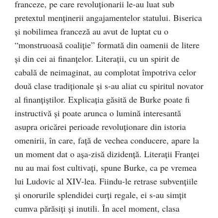
franceze, pe care revoluţionarii le-au luat sub
pretextul menţinerii angajamentelor statului. Biserica
şi nobilimea franceză au avut de luptat cu o
“monstruoasă coaliţie” formată din oamenii de litere
şi din cei ai finanţelor. Literaţii, cu un spirit de
cabală de neimaginat, au complotat împotriva celor
două clase tradiţionale şi s-au aliat cu spiritul novator
al finanţiştilor. Explicaţia găsită de Burke poate fi
instructivă şi poate arunca o lumină interesantă
asupra oricărei perioade revoluţionare din istoria
omenirii, în care, faţă de vechea conducere, apare la
un moment dat o aşa-zisă dizidenţă. Literaţii Franţei
nu au mai fost cultivaţi, spune Burke, ca pe vremea
lui Ludovic al XIV-lea. Fiindu-le retrase subvenţiile
şi onorurile splendidei curţi regale, ei s-au simţit
cumva părăsiţi şi inutili. În acel moment, clasa