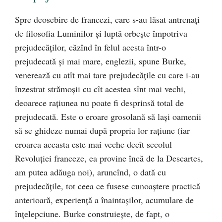
Spre deosebire de francezi, care s-au lăsat antrenaţi
de filosofia Luminilor şi luptă orbeşte împotriva
prejudecăţilor, căzînd în felul acesta într-o
prejudecată şi mai mare, englezii, spune Burke,
venerează cu atît mai tare prejudecăţile cu care i-au
înzestrat strămoşii cu cît acestea sînt mai vechi,
deoarece raţiunea nu poate fi desprinsă total de
prejudecată. Este o eroare grosolană să laşi oamenii
să se ghideze numai după propria lor raţiune (iar
eroarea aceasta este mai veche decît secolul
Revoluţiei franceze, ea provine încă de la Descartes,
am putea adăuga noi), aruncînd, o dată cu
prejudecăţile, tot ceea ce fusese cunoaştere practică
anterioară, experienţă a înaintaşilor, acumulare de
înţelepciune. Burke construieşte, de fapt, o