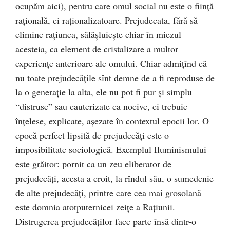
ocupăm aici), pentru care omul social nu este o fiinţă
raţională, ci raţionalizatoare. Prejudecata, fără să
elimine raţiunea, sălăşluieşte chiar în miezul
acesteia, ca element de cristalizare a multor
experienţe anterioare ale omului. Chiar admiţînd că
nu toate prejudecăţile sînt demne de a fi reproduse de
la o generaţie la alta, ele nu pot fi pur şi simplu
“distruse” sau cauterizate ca nocive, ci trebuie
înţelese, explicate, aşezate în contextul epocii lor. O
epocă perfect lipsită de prejudecăţi este o
imposibilitate sociologică. Exemplul Iluminismului
este grăitor: pornit ca un zeu eliberator de
prejudecăţi, acesta a croit, la rîndul său, o sumedenie
de alte prejudecăţi, printre care cea mai grosolană
este domnia atotputernicei zeiţe a Raţiunii.
Distrugerea prejudecăţilor face parte însă dintr-o