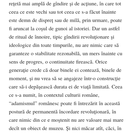
reţetă mai amplă de gîndire şi de acţiune, în care tot
ceea ce este vechi sau tot ceea ce s-a făcut înainte
este demn de dispreţ sau de milă, prin urmare, poate
fi aruncat la coşul de gunoi al istoriei. Dar un astfel
de ritual de înnoire, tipic gîndirii revoluţionare şi
ideologice din toate timpurile, nu are nimic care să
garanteze o stabilitate rezonabilă, un mers înainte cu
sens de progres, o continuitate firească. Orice
generaţie crede că doar binele ei contează, binele de
moment, şi nu vrea să se angajeze într-o construcţie
care să-i depăşească durata ei de viaţă limitată. Ceea
ce s-a numit, în contextul culturii române,
“adamismul” românesc poate fi întrezărit în această
postură de permanentă încordare revoluţionară, în
care nimic din ce e moştenit nu are valoare mai mare
decît un obiect de muzeu. Şi nici măcar atît, căci, în