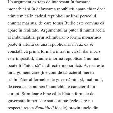
Un argument extrem de interesant în favoarea
monarhiei şi în defavoarea republicii apare chiar dacă
admitem că în cadrul republicii ar lipsi pericolul
enunţat mai sus, de care totuşi Burke este convins că
apare în realitate. Argumentul ar putea fi numit acela
al îmbunătăţirii prin schimbare: o formă monarhică
poate fi altoită cu una republicană, în caz că se
constată că prima formă a intrat în criză, dar invers
este imposibil, anume o formă republicană nu mai
poate fi “întoarsă” în direcţie monarhică. Acesta este
un argument care ţine cont de caracterul mereu
schimbător al formelor de guvernămînt şi, mai mult,
de ceea ce se numea în antichitate caracterul lor
corupt. Ştim foarte bine că la Platon formele de
guvernare imperfecte sau corupte (cele care nu
respectă reţeta
Republicii
ideale) provin unele din