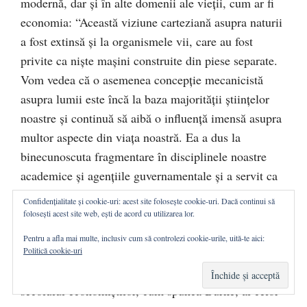
modernă, dar şi în alte domenii ale vieţii, cum ar fi
economia: “Această viziune carteziană asupra naturii
a fost extinsă şi la organismele vii, care au fost
privite ca nişte maşini construite din piese separate.
Vom vedea că o asemenea concepţie mecanicistă
asupra lumii este încă la baza majorităţii ştiinţelor
noastre şi continuă să aibă o influenţă imensă asupra
multor aspecte din viaţa noastră. Ea a dus la
binecunoscuta fragmentare în disciplinele noastre
academice şi agenţiile guvernamentale şi a servit ca
raţiune pentru a trata mediul natural ca şi cum ar
Confidențialitate și cookie-uri: acest site folosește cookie-uri. Dacă continui să
consta din părţi diferite, care pot fi exploatate de
folosești acest site web, ești de acord cu utilizarea lor.
diverse grupuri de interese” (Capra, 2004: 28).
Pentru a afla mai multe, inclusiv cum să controlezi cookie-urile, uită-te aici:
Viziunea mecanicistă este, după cum se poate
Politică cookie-uri
constata, o bună însoţitoare a viziunii calculatorii a
secolului economiştilor, cum spunea Burke, al celor