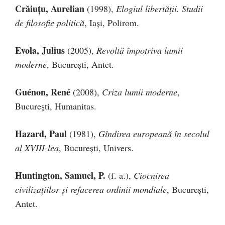
Crăiuţu, Aurelian
(1998),
Elogiul libertăţii. Studii
de filosofie politică
, Iaşi, Polirom.
Evola, Julius
(2005),
Revoltă împotriva lumii
moderne
, Bucureşti, Antet.
Guénon, René
(2008),
Criza lumii moderne
,
Bucureşti, Humanitas.
Hazard, Paul
(1981),
Gîndirea europeană în secolul
al XVIII-lea
, Bucureşti, Univers.
Huntington, Samuel, P.
(f. a.),
Ciocnirea
civilizaţiilor şi refacerea ordinii mondiale
, Bucureşti,
Antet.