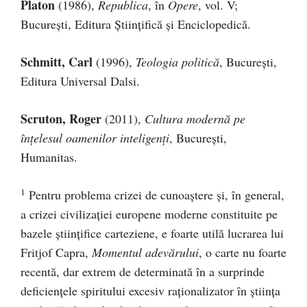
Platon
(1986),
Republica
, în
Opere
, vol. V;
Bucureşti, Editura Ştiinţifică şi Enciclopedică.
Schmitt, Carl
(1996),
Teologia politică
, Bucureşti,
Editura Universal Dalsi.
Scruton, Roger
(2011),
Cultura modernă pe
înţelesul oamenilor inteligenţi
, Bucureşti,
Humanitas.
1
Pentru problema crizei de cunoaştere şi, în general,
a crizei civilizaţiei europene moderne constituite pe
bazele ştiinţifice carteziene, e foarte utilă lucrarea lui
Fritjof Capra,
Momentul adevărului
, o carte nu foarte
recentă, dar extrem de determinată în a surprinde
deficienţele spiritului excesiv raţionalizator în ştiinţa