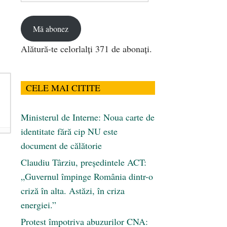
email
Mă abonez
Alătură-te celorlalți 371 de abonați.
CELE MAI CITITE
Ministerul de Interne: Noua carte de
identitate fără cip NU este
document de călătorie
Claudiu Târziu, președintele ACT:
„Guvernul împinge România dintr-o
criză în alta. Astăzi, în criza
energiei.”
Protest împotriva abuzurilor CNA: