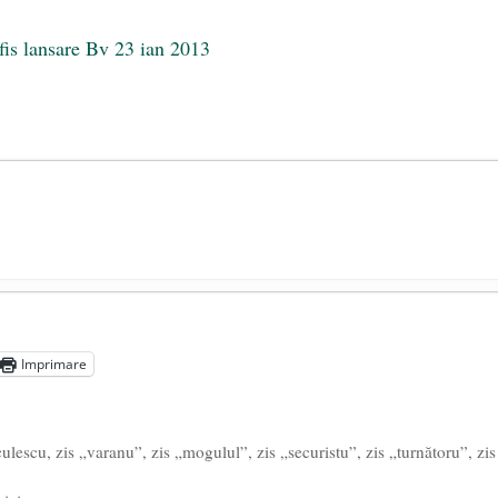
președintele Ucrainei, Volodymyr Zelensky
- 13 mai 2026
aprilie 2026
Imprimare
l poetului Octavian Goga, înlăturat din Iași
- 16 aprilie 2026
culescu, zis „varanu”, zis „mogulul”, zis „securistu”, zis „turnătoru”, zis