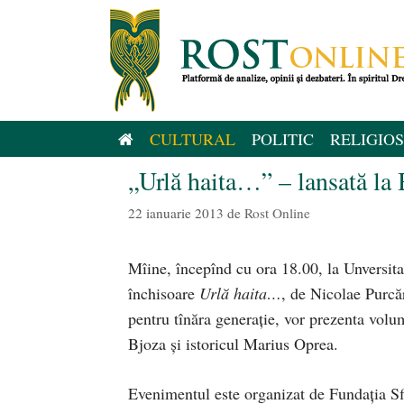
Sari
la
conținut
CULTURAL
POLITIC
RELIGIOS
„Urlă haita…” – lansată la
22 ianuarie 2013
de
Rost Online
Mîine, începînd cu ora 18.00, la Unversita
închisoare
Urlă haita…
, de Nicolae Purcăr
pentru tînăra generaţie, vor prezenta vo
Bjoza şi istoricul Marius Oprea.
Evenimentul este organizat de Fundaţia Sfi