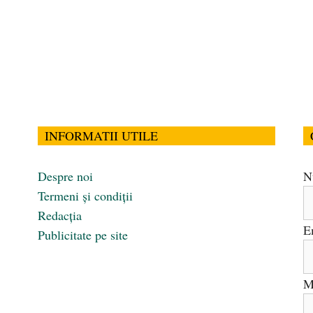
INFORMATII UTILE
Despre noi
N
Termeni și condiții
Redacția
E
Publicitate pe site
M