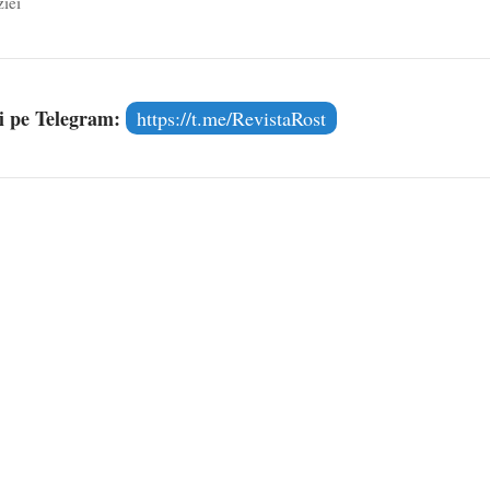
ziei
și pe Telegram:
https://t.me/RevistaRost