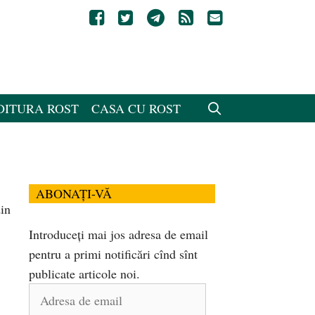
DITURA ROST
CASA CU ROST
ABONAȚI-VĂ
din
Introduceți mai jos adresa de email
pentru a primi notificări cînd sînt
publicate articole noi.
Adresa
de