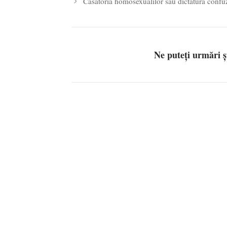
Căsătoria homosexualilor sau dictatura confu
Ne puteți urmări 