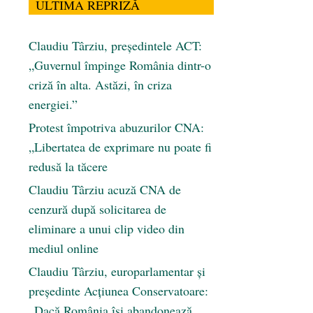
ULTIMA REPRIZĂ
Claudiu Târziu, președintele ACT:
„Guvernul împinge România dintr-o
criză în alta. Astăzi, în criza
energiei.”
Protest împotriva abuzurilor CNA:
„Libertatea de exprimare nu poate fi
redusă la tăcere
Claudiu Târziu acuză CNA de
cenzură după solicitarea de
eliminare a unui clip video din
mediul online
Claudiu Târziu, europarlamentar și
președinte Acțiunea Conservatoare:
„Dacă România își abandonează