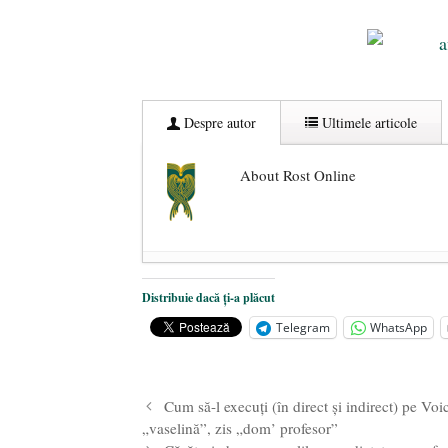
Despre autor
Ultimele articole
About Rost Online
Dezvăluiri cutremurătoare despre 
Distribuie dacă ți-a plăcut
Statul care servește Națiunea
- 21 
Telegram
WhatsApp
Legea Vexler produce efecte. Bustu
Cum să-l execuţi (în direct şi indirect) pe Voi
„vaselină”, zis „dom’ profesor”