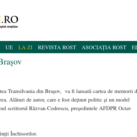
UE
LA ZI
REVISTA ROST
ASOCIAȚIA ROST
E
 Braşov
tea Transilvania din Braşov, va fi lansată cartea de memorii 
ea. Alături de autor, care e fost deţinut politic şi un model
lumul scriitorul Răzvan Codrescu, preşedintele AFDPR Octav
nţii Închisorilor.