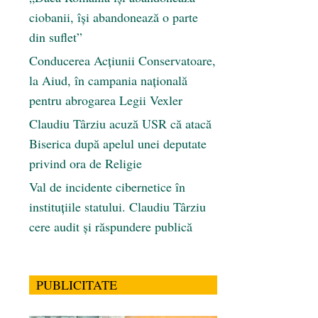
ciobanii, își abandonează o parte
din suflet”
Conducerea Acțiunii Conservatoare,
la Aiud, în campania națională
pentru abrogarea Legii Vexler
Claudiu Târziu acuză USR că atacă
Biserica după apelul unei deputate
privind ora de Religie
Val de incidente cibernetice în
instituțiile statului. Claudiu Târziu
cere audit și răspundere publică
PUBLICITATE