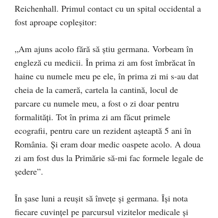
Reichenhall. Primul contact cu un spital occidental a
fost aproape copleșitor:
„Am ajuns acolo fără să știu germana. Vorbeam în
engleză cu medicii. În prima zi am fost îmbrăcat în
haine cu numele meu pe ele, în prima zi mi s-au dat
cheia de la cameră, cartela la cantină, locul de
parcare cu numele meu, a fost o zi doar pentru
formalități. Tot în prima zi am făcut primele
ecografii, pentru care un rezident așteaptă 5 ani în
România. Și eram doar medic oaspete acolo. A doua
zi am fost dus la Primărie să-mi fac formele legale de
ședere”.
În șase luni a reușit să învețe și germana. Își nota
fiecare cuvințel pe parcursul vizitelor medicale și