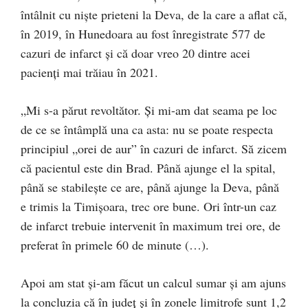
întâlnit cu niște prieteni la Deva, de la care a aflat că,
în 2019, în Hunedoara au fost înregistrate 577 de
cazuri de infarct și că doar vreo 20 dintre acei
pacienți mai trăiau în 2021.
„Mi s-a părut revoltător. Și mi-am dat seama pe loc
de ce se întâmplă una ca asta: nu se poate respecta
principiul „orei de aur” în cazuri de infarct. Să zicem
că pacientul este din Brad. Până ajunge el la spital,
până se stabilește ce are, până ajunge la Deva, până
e trimis la Timișoara, trec ore bune. Ori într-un caz
de infarct trebuie intervenit în maximum trei ore, de
preferat în primele 60 de minute (…).
Apoi am stat și-am făcut un calcul sumar și am ajuns
la concluzia că în județ și în zonele limitrofe sunt 1,2