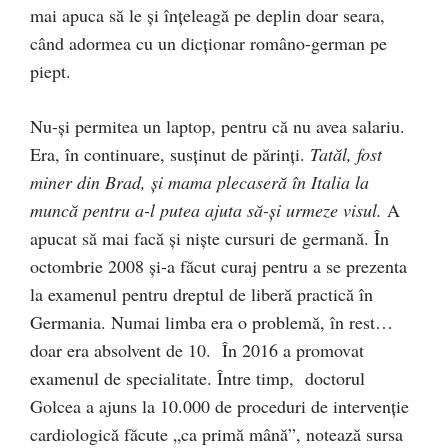
mai apuca să le și înțeleagă pe deplin doar seara,
când adormea cu un dicționar româno-german pe
piept.
Nu-și permitea un laptop, pentru că nu avea salariu.
Era, în continuare, susținut de părinți.
Tatăl, fost
miner din Brad, și mama plecaseră în Italia la
muncă pentru a-l putea ajuta să-și urmeze visul.
A
apucat să mai facă și niște cursuri de germană. În
octombrie 2008 și-a făcut curaj pentru a se prezenta
la examenul pentru dreptul de liberă practică în
Germania. Numai limba era o problemă, în rest…
doar era absolvent de 10. În 2016 a promovat
examenul de specialitate. Între timp, doctorul
Golcea a ajuns la 10.000 de proceduri de intervenție
cardiologică făcute „ca primă mână”, notează sursa