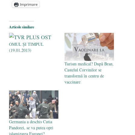
„Carnea cultivată” în laborator, tot mai
Imprimare
aproape de autorizare pentru
comercializare în UE
- 28 iulie 2024
Articole similare
Părintele mărturisitor Constantin
Voicescu, pomenit, duminică, la
OMUL ŞI TIMPUL
Mănăstirea Cernica
- 27 iulie 2024
(19.01.2013)
Turism medical? După Bran,
Castelul Corvinilor se
transformă în centru de
vaccinare
Germania a deschis Cutia
Pandorei, se va putea opri
islamizarea Europei?