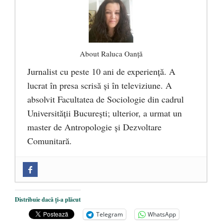
About Raluca Oanță
Jurnalist cu peste 10 ani de experiență. A
lucrat în presa scrisă și în televiziune. A
absolvit Facultatea de Sociologie din cadrul
Universității București; ulterior, a urmat un
master de Antropologie și Dezvoltare
Comunitară.
Zilele Culturii și Spiritualității la
Mănăstirea „Sfânta Ana” Rohia. Părintele
Nicolae Steinhardt, comemorat la 102 ani
Distribuie dacă ți-a plăcut
de la naștere
- 29 iulie 2024
Telegram
WhatsApp