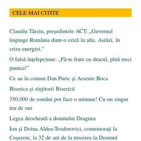
CELE MAI CITITE
Claudiu Târziu, președintele ACT: „Guvernul
împinge România dintr-o criză în alta. Astăzi, în
criza energiei.”
O falsă înțelepciune: „Fă-te frate cu dracul, pînă treci
puntea!”
Ce au în comun Dan Puric şi Arsenie Boca
Biserica și slujitorii Bisericii
350.000 de români pot face o minune! Cu un singur
leu de om
Legea deocheată a domnului Dragnea
Ion și Doina Aldea-Teodorovici, comemorați la
Coșereni, la 32 de ani de la trecerea la Domnul