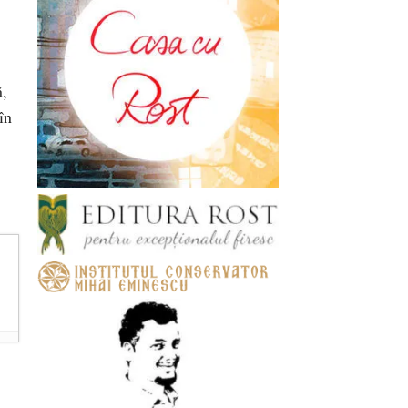
ă,
în