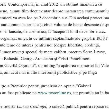
storie Contemporană, în anul 2012 am obţinut finanţarea cu
pene, a unui film documentar despre instaurarea comunismulu
remieră va avea loc pe 2 decembrie a.c. Din acelaşi proiect ma
i anticomuniste armate şi cinci volume de benzi desenate desp
or fi lansate, de asemenea, la începutul lunii decembrie a.c..
organizat un ciclu de întîlniri săptămînale ale grupării ROST 
ute teme de interes pentru noi (despre libertate, credinţă,
ul unor invitaţi special de mare calibru, precum Sorin Lavric,
 Baltasiu, George Ardeleanu şi Cristi Pantelimon.
n Gavrilă Ogoranu”, un miting în apărarea memoriei lui Vale
, am avut mai multe intervenţii publicistice şi pe lîngă
iţie a Premiilor pentru jurnalism de opinie “Gabriel
s au fost publicate pe
www.rostonline.ro
, iar premiile au în b
de revista
Lumea Credinţei
, o colectă publică pentru repararea