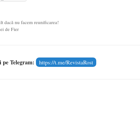
l poetului Octavian Goga, înlăturat din Iași
- 16 aprilie 2026
lt dacă nu facem reunificarea!
ei de Fier
și pe Telegram:
https://t.me/RevistaRost