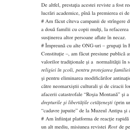
De altfel, prestaţia acestei reviste a fost 
lucrări academice, pînă la premierea ei de
# Am făcut cîteva campanii de strîngere de
a două familii cu copii mulţi, la refacerea 
susţinerea altor persoane aflate în necaz.
# Împreună cu alte ONG-uri – grupaţi în F
Constituţie –, am făcut presiune publică as
valorilor tradiţionale şi a normalităţii î
religiei în şcoli, pentru protejarea familiei
şi pentru eliminarea modificărilor antinaţi
către neomarxiştii culturali şi de ciracii 
afacerii catastrofale “Roşia Montană” şi a 
drepturile şi libertăţile cetăţeneşti
(prin ur
“cadavre jupuite” de la Muzeul Antipa şi a
# Am înfiinţat platforma de reacţie rapid
un alt mediu, misiunea revistei
Rost
de pe