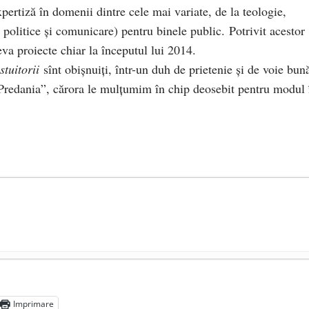
pertiză în domenii dintre cele mai variate, de la teologie,
e politice şi comunicare) pentru binele public. Potrivit acestor
eva proiecte chiar la începutul lui 2014.
stuitorii
sînt obişnuiţi, într-un duh de prietenie şi de voie bun
 “Predania”, cărora le mulţumim în chip deosebit pentru modul 
președintele Ucrainei, Volodymyr Zelensky
- 13 mai 2026
aprilie 2026
Imprimare