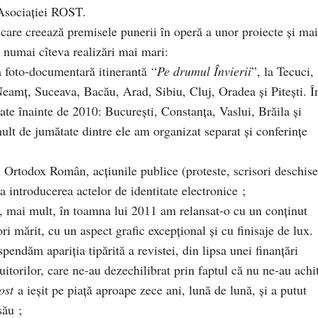
Asociaţiei ROST.
 care creează premisele punerii în operă a unor proiecte şi mai
 numai cîteva realizări mai mari:
 foto-documentară itinerantă “
Pe drumul Învierii
”, la Tecuci,
Neamţ, Suceava, Bacău, Arad, Sibiu, Cluj, Oradea şi Piteşti. Î
isate înainte de 2010: Bucureşti, Constanţa, Vaslui, Brăila şi
ult de jumătate dintre ele am organizat separat şi conferinţe
 Ortodox Român, acţiunile publice (proteste, scrisori deschise
la introducerea actelor de identitate electronice ;
a, mai mult, în toamna lui 2011 am relansat-o cu un conţinut
i mărit, cu un aspect grafic excepţional şi cu finisaje de lux.
pendăm apariţia tipărită a revistei, din lipsa unei finanţări
buitorilor, care ne-au dezechilibrat prin faptul că nu ne-au achi
ost
a ieşit pe piaţă aproape zece ani, lună de lună, şi a putut
său ;