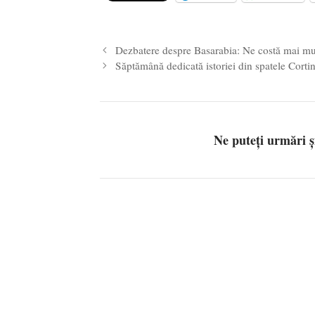
Legea Vexler produce efecte. Bustu
Dezbatere despre Basarabia: Ne costă mai mu
Săptămână dedicată istoriei din spatele Cortin
Ne puteți urmări 