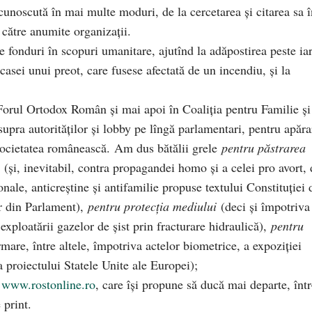
recunoscută în mai multe moduri, de la cercetarea şi citarea sa 
 către anumite organizaţii.
 fonduri în scopuri umanitare, ajutînd la adăpostirea peste ia
casei unui preot, care fusese afectată de un incendiu, şi la
orul Ortodox Român şi mai apoi în Coaliţia pentru Familie şi
upra autorităţilor şi lobby pe lîngă parlamentari, pentru apăra
n societatea românească. Am dus bătălii grele
pentru păstrarea
(şi, inevitabil, contra propagandei homo şi a celei pro avort, 
onale, anticreştine şi antifamilie propuse textului Constituţiei 
lor din Parlament),
pentru protecţia mediului
(deci şi împotriva
exploatării gazelor de şist prin fracturare hidraulică),
pentru
mare, între altele, împotriva actelor biometrice, a expoziţiei
 proiectului Statele Unite ale Europei);
ă
www.rostonline.ro
, care îşi propune să ducă mai departe, într
 print.