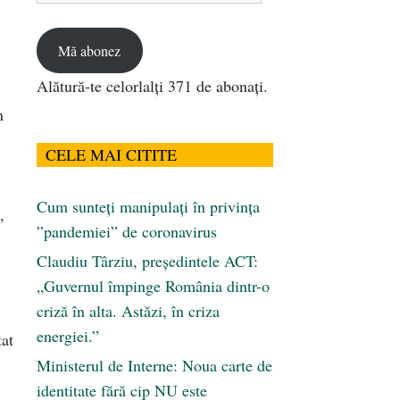
email
Mă abonez
Alătură-te celorlalți 371 de abonați.
n
CELE MAI CITITE
Cum sunteți manipulați în privința
,
”pandemiei” de coronavirus
Claudiu Târziu, președintele ACT:
„Guvernul împinge România dintr-o
criză în alta. Astăzi, în criza
energiei.”
tat
Ministerul de Interne: Noua carte de
identitate fără cip NU este