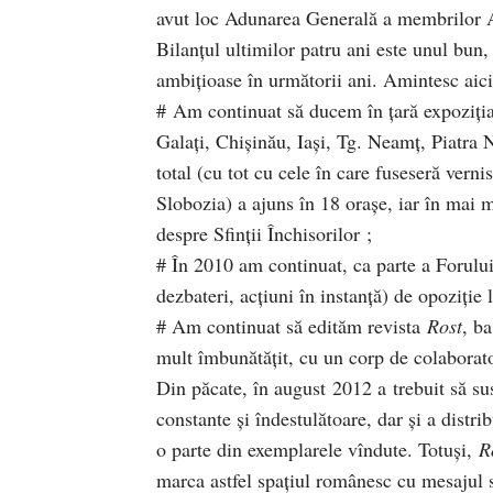
avut loc Adunarea Generală a membrilor 
Bilanţul ultimilor patru ani este unul bun,
ambiţioase în următorii ani. Amintesc aici
# Am continuat să ducem în ţară expoziţia
Galaţi, Chişinău, Iaşi, Tg. Neamţ, Piatra 
total (cu tot cu cele în care fuseseră vern
Slobozia) a ajuns în 18 oraşe, iar în mai m
despre Sfinţii Închisorilor ;
# În 2010 am continuat, ca parte a Forului
dezbateri, acţiuni în instanţă) de opoziţie 
# Am continuat să edităm revista
Rost
, b
mult îmbunătăţit, cu un corp de colaborator
Din păcate, în august 2012 a trebuit să sus
constante şi îndestulătoare, dar şi a distri
o parte din exemplarele vîndute. Totuşi,
R
marca astfel spaţiul românesc cu mesajul 