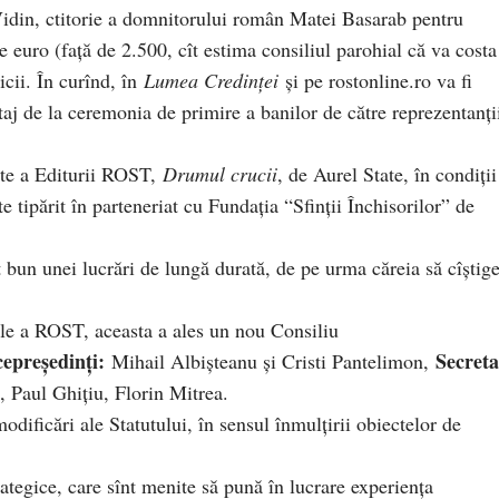
 Vidin, ctitorie a domnitorului român Matei Basarab pentru
euro (faţă de 2.500, cît estima consiliul parohial că va costa
icii. În curînd, în
Lumea Credinţei
şi pe rostonline.ro va fi
taj de la ceremonia de primire a banilor de către reprezentanţi
rte a Editurii ROST,
Drumul crucii
, de Aurel State, în condiţii
e tipărit în parteneriat cu Fundaţia “Sfinţii Închisorilor” de
bun unei lucrări de lungă durată, de pe urma căreia să cîştig
le a ROST, aceasta a ales un nou Consiliu
cepreşedinţi:
Secreta
Mihail Albişteanu şi Cristi Pantelimon,
 Paul Ghiţiu, Florin Mitrea.
ificări ale Statutului, în sensul înmulţirii obiectelor de
strategice, care sînt menite să pună în lucrare experienţa