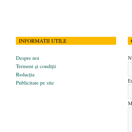
INFORMATII UTILE
Despre noi
N
Termeni și condiții
Redacția
E
Publicitate pe site
M