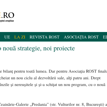
UE
LA ZI
REVISTA ROST
ASOCIAȚIA ROST
E
nouă strategie, noi proiecte
de bilanţ pentru toată lumea. Dar pentru Asociaţia ROST final
heiat un nou ciclu al dezvoltării sale, alţi patru ani. Drept
nzile şi nereuşitele şi şi-a schiţat un nou program, cu o nouă
ainărie-Galerie „Predania” (str. Vulturilor nr. 8, Bucureşti) 