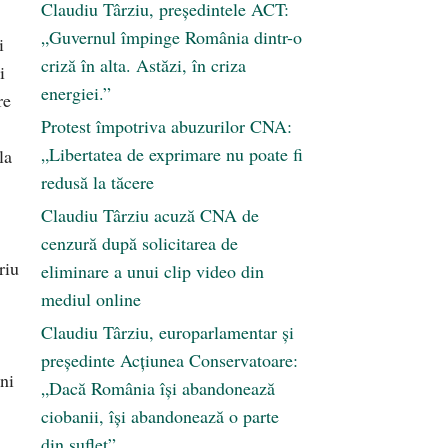
Claudiu Târziu, președintele ACT:
„Guvernul împinge România dintr-o
i
criză în alta. Astăzi, în criza
i
energiei.”
re
Protest împotriva abuzurilor CNA:
„Libertatea de exprimare nu poate fi
la
redusă la tăcere
Claudiu Târziu acuză CNA de
cenzură după solicitarea de
riu
eliminare a unui clip video din
mediul online
Claudiu Târziu, europarlamentar și
președinte Acțiunea Conservatoare:
ani
„Dacă România își abandonează
ciobanii, își abandonează o parte
din suflet”