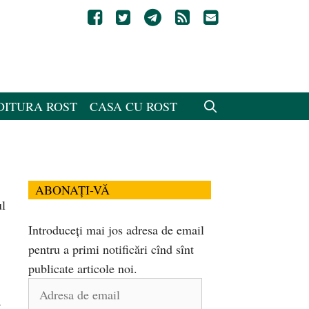
DITURA ROST
CASA CU ROST
ABONAȚI-VĂ
ul
Introduceți mai jos adresa de email
pentru a primi notificări cînd sînt
publicate articole noi.
Adresa
a
de