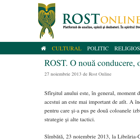
Sari
la
conținut
CULTURAL
POLITIC
RELIGIOS
ROST. O nouă conducere, o 
27 noiembrie 2013
de
Rost Online
Sfîrşitul anului este, în general, moment 
acestui an este mai important de atît. A înc
pentru care şi-a pus pe două coloanele izbî
strategie şi alte tactici.
Sîmbătă, 23 noiembrie 2013, la Librăria-Ce