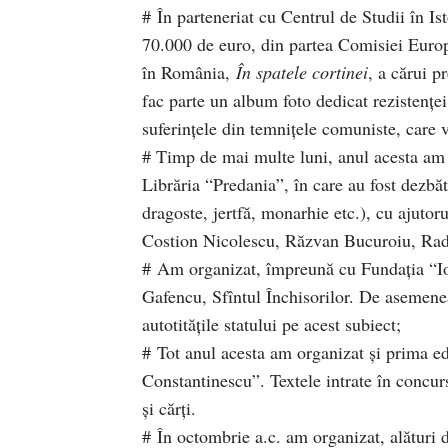
# În parteneriat cu Centrul de Studii în I
70.000 de euro, din partea Comisiei Euro
în România,
În spatele cortinei
, a cărui p
fac parte un album foto dedicat rezistenţe
suferinţele din temniţele comuniste, care v
# Timp de mai multe luni, anul acesta am 
Librăria “Predania”, în care au fost dezbăt
dragoste, jertfă, monarhie etc.), cu ajutor
Costion Nicolescu, Răzvan Bucuroiu, Radu
# Am organizat, împreună cu Fundaţia “Io
Gafencu, Sfîntul Închisorilor. De asemenea
autotităţile statului pe acest subiect;
# Tot anul acesta am organizat şi prima ed
Constantinescu”. Textele intrate în concur
şi cărţi.
# În octombrie a.c. am organizat, alături 