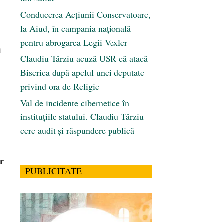
Conducerea Acțiunii Conservatoare,
la Aiud, în campania națională
pentru abrogarea Legii Vexler
i
Claudiu Târziu acuză USR că atacă
Biserica după apelul unei deputate
privind ora de Religie
Val de incidente cibernetice în
instituțiile statului. Claudiu Târziu
e
cere audit și răspundere publică
r
PUBLICITATE