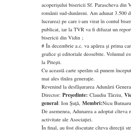
acoperişului bisericii Sf. Parascheva din
românii sud-dunăreni. Am adunat 3.500 de 
lucrarea) pe care i-am virat în contul biser
publicat, iar la TVR va fi difuzat un repor
bisericii din Vidin ;
# În decembrie a.c. va apărea şi prima ca
grafice şi editoriale deosebite. Volumul est
la Piteşti.
Cu această carte sperăm să punem început 
mai ales tînăra generaţie.
Revenind la desfăşurarea Adunării Genera
Preşedinte:
Vi
Director:
Claudiu Târziu,
general
Membri:
: Ion Şuţă,
Nicu Butnaru,
De asemenea, Adunarea a adoptat cîteva mod
activitate ale Asociaţiei.
În final, au fost discutate cîteva direcţii 