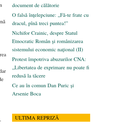
în
document de călătorie
O falsă înțelepciune: „Fă-te frate cu
rnă
dracul, pînă treci puntea!”
Nichifor Crainic, despre Statul
Etnocratic Român şi românizarea
sistemului economic naţional (II)
rea
Protest împotriva abuzurilor CNA:
„Libertatea de exprimare nu poate fi
dar
redusă la tăcere
de
Ce au în comun Dan Puric şi
Arsenie Boca
ULTIMA REPRIZĂ
-