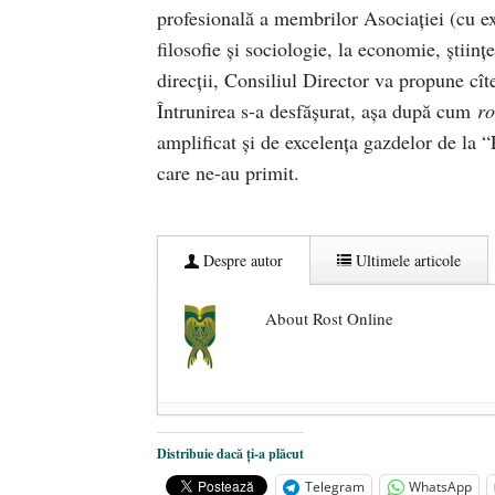
profesională a membrilor Asociaţiei (cu ex
filosofie şi sociologie, la economie, ştiinţ
direcţii, Consiliul Director va propune cît
Întrunirea s-a desfăşurat, aşa după cum
ro
amplificat şi de excelenţa gazdelor de la
care ne-au primit.
Despre autor
Ultimele articole
About Rost Online
Dezvăluiri cutremurătoare despre 
Distribuie dacă ți-a plăcut
Statul care servește Națiunea
- 21 
Telegram
WhatsApp