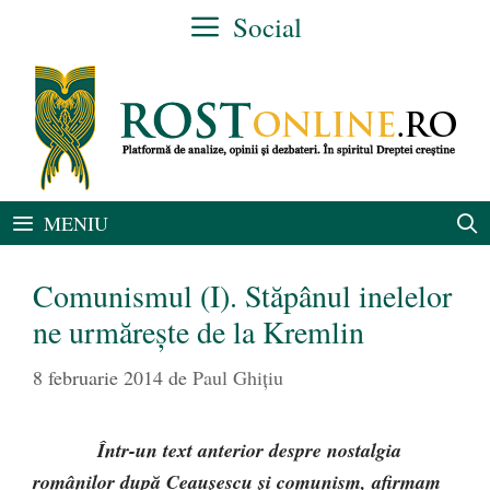
Sari
Social
la
conținut
MENIU
Comunismul (I). Stăpânul inelelor
ne urmăreşte de la Kremlin
8 februarie 2014
de
Paul Ghițiu
Într-un text anterior despre nostalgia
românilor după Ceauşescu şi comunism, afirmam