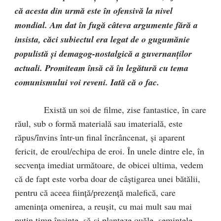
că acesta din urmă este în ofensivă la nivel
mondial. Am dat în fugă câteva argumente fără a
insista, căci subiectul era legat de o gugumănie
populistă şi demagog-nostalgică a guvernanţilor
actuali. Promiteam însă că în legătură cu tema
comunismului voi reveni. Iată că o fac.
Există un soi de filme, zise fantastice, în care
răul, sub o formă materială sau imaterială, este
răpus/învins într-un final încrâncenat, şi aparent
fericit, de eroul/echipa de eroi. În unele dintre ele, în
secvenţa imediat următoare, de obicei ultima, vedem
că de fapt este vorba doar de câştigarea unei bătălii,
pentru că aceea fiinţă/prezenţă malefică, care
ameninţa omenirea, a reuşit, cu mai mult sau mai
puţin timp înainte, să-şi planteze ouăle, seminţele,