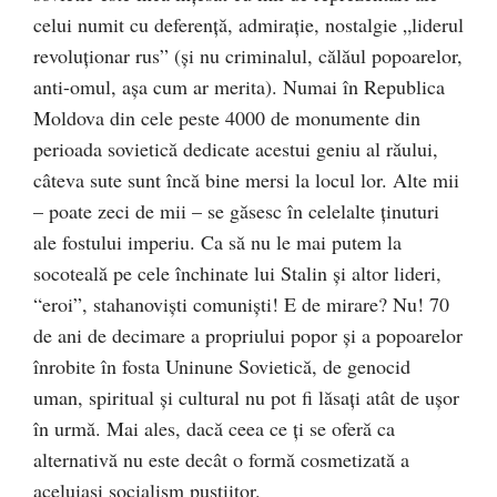
celui numit cu deferenţă, admiraţie, nostalgie „liderul
revoluţionar rus” (şi nu criminalul, călăul popoarelor,
anti-omul, aşa cum ar merita). Numai în Republica
Moldova din cele peste 4000 de monumente din
perioada sovietică dedicate acestui geniu al răului,
câteva sute sunt încă bine mersi la locul lor. Alte mii
– poate zeci de mii – se găsesc în celelalte ţinuturi
ale fostului imperiu. Ca să nu le mai putem la
socoteală pe cele închinate lui Stalin şi altor lideri,
“eroi”, stahanovişti comunişti! E de mirare? Nu! 70
de ani de decimare a propriului popor şi a popoarelor
înrobite în fosta Uninune Sovietică, de genocid
uman, spiritual şi cultural nu pot fi lăsaţi atât de uşor
în urmă. Mai ales, dacă ceea ce ţi se oferă ca
alternativă nu este decât o formă cosmetizată a
aceluiaşi socialism pustiitor.