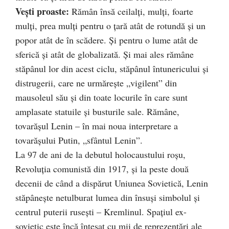
Veşti proaste:
Rămân însă ceilalţi, mulţi, foarte
mulţi, prea mulţi pentru o ţară atât de rotundă şi un
popor atât de în scădere. Şi pentru o lume atât de
sferică şi atât de globalizată. Şi mai ales rămâne
stăpânul lor din acest ciclu, stăpânul întunericului şi
distrugerii, care ne urmăreşte „vigilent” din
mausoleul său şi din toate locurile în care sunt
amplasate statuile şi busturile sale. Rămâne,
tovarăşul Lenin – în mai noua interpretare a
tovarăşului Putin, „sfântul Lenin”.
La 97 de ani de la debutul holocaustului roşu,
Revoluţia comunistă din 1917, şi la peste două
decenii de când a dispărut Uniunea Sovietică, Lenin
stăpâneşte netulburat lumea din însuşi simbolul şi
centrul puterii ruseşti – Kremlinul. Spaţiul ex-
sovietic este încă înţesat cu mii de reprezentări ale