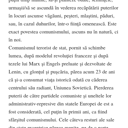
urmaşii/să se ascundă în vederea recăpătării puterilor
în locuri ascunse văgăuni, peşteri, mlaştini, păduri,
sau, în cazul duhurilor, într-o fiinţă omenească. Este
exact povestea comunismului, ascuns nu în natură, ci
în noi.
Comunismul terorist de stat, pornit să schimbe
lumea, după modelul revoluţiei franceze şi după
tezele lui Marx şi Engels preluate şi dezvoltate de
Lenin, cu glonţul şi puşcăria, părea acum 23 de ani
că şi-a consumat viaţa istorică odată cu căderea
centrului său radiant, Uniunea Sovietică. Pierderea
puterii de către partidele comuniste şi uneltele lor
administrativ-represive din statele Europei de est a
fost considerată, cel puţin în primii ani, ca fiind
sfârşitul comunismului. Cele câteva resturi ale sale
din state excentrice păreau menite, pe de o parte,