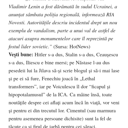
Vladimir Lenin a fost dărâmată în sudul Ucrainei, a
anunţat sâmbata poliţia regională, informează RIA
Novosti. Autorităţile descriu incidentul drept un nou
exemplu de vandalism, parte a unui val de astfel de
atacuri asupra monumentelor care îl reprezintă pe
fostul lider sovietic.”
(Sursa: HotNews)
Veşti bune:
Hitler s-a dus, Stalin s-a dus, Ceauşescu
s-a dus, Iliescu e bine mersi; pe Năstase l-au dus
pesedeii lui la Jilava să-şi scrie blogul şi să-i mai lase
şi pe ei să fure, Fenechiu joacă în „Lethal
transformers”, iar pe Voiculescu îl dor “ficapul şi
hipopotalamusul” de la ICA. Ca mâine însă, toate
noutăţile despre cei aflaţi acum încă în viaţă, vor veni
şi pentru ei din trecutul lor. Cimentul (sau marmura
pentru asemenea persoane dichisite) sunt la fel de
tăcute ca şi firul de iarbă pentru cei săraci.