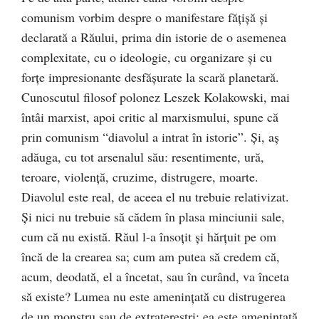
comunism vorbim despre o manifestare făţişă şi
declarată a Răului, prima din istorie de o asemenea
complexitate, cu o ideologie, cu organizare şi cu
forţe impresionante desfăşurate la scară planetară.
Cunoscutul filosof polonez Leszek Kolakowski, mai
întâi marxist, apoi critic al marxismului, spune că
prin comunism “diavolul a intrat în istorie”. Şi, aş
adăuga, cu tot arsenalul său: resentimente, ură,
teroare, violenţă, cruzime, distrugere, moarte.
Diavolul este real, de aceea el nu trebuie relativizat.
Şi nici nu trebuie să cădem în plasa minciunii sale,
cum că nu există. Răul l-a însoţit şi hărţuit pe om
încă de la crearea sa; cum am putea să credem că,
acum, deodată, el a încetat, sau în curând, va înceta
să existe? Lumea nu este ameninţată cu distrugerea
de un monstru sau de extratereştri; ea este ameninţată