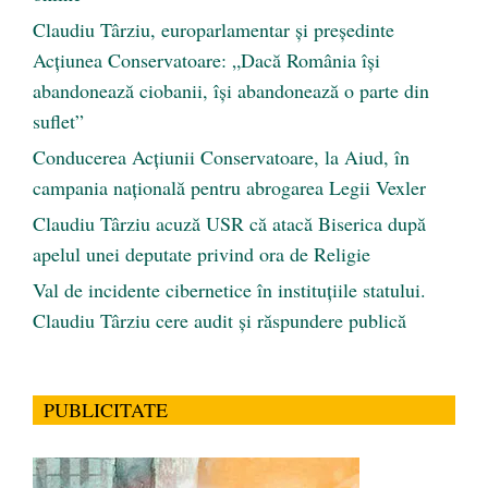
Claudiu Târziu, europarlamentar și președinte
Acțiunea Conservatoare: „Dacă România își
abandonează ciobanii, își abandonează o parte din
suflet”
Conducerea Acțiunii Conservatoare, la Aiud, în
campania națională pentru abrogarea Legii Vexler
Claudiu Târziu acuză USR că atacă Biserica după
apelul unei deputate privind ora de Religie
Val de incidente cibernetice în instituțiile statului.
Claudiu Târziu cere audit și răspundere publică
PUBLICITATE