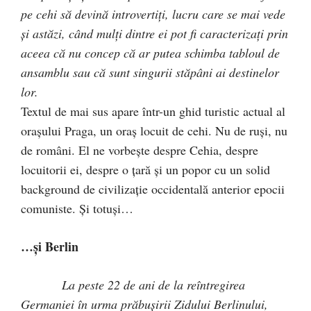
pe cehi să devină introvertiţi, lucru care se mai vede
şi astăzi, când mulţi dintre ei pot fi caracterizaţi prin
aceea că nu concep că ar putea schimba tabloul de
ansamblu sau că sunt singurii stăpâni ai destinelor
lor.
Textul de mai sus apare într-un ghid turistic actual al
oraşului Praga, un oraş locuit de cehi. Nu de ruşi, nu
de români. El ne vorbeşte despre Cehia, despre
locuitorii ei, despre o ţară şi un popor cu un solid
background de civilizaţie occidentală anterior epocii
comuniste. Şi totuşi…
…şi Berlin
La peste 22 de ani de la reîntregirea
Germaniei în urma prăbuşirii Zidului Berlinului,