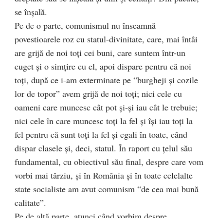
se înşală.
Pe de o parte, comunismul nu înseamnă
povestioarele roz cu statul-divinitate, care, mai întâi
are grijă de noi toţi cei buni, care suntem într-un
cuget şi o simţire cu el, apoi dispare pentru că noi
toţi, după ce i-am exterminate pe “burgheji şi cozile
lor de topor” avem grijă de noi toţi; nici cele cu
oameni care muncesc cât pot şi-şi iau cât le trebuie;
nici cele în care muncesc toţi la fel şi îşi iau toţi la
fel pentru că sunt toţi la fel şi egali în toate, când
dispar clasele şi, deci, statul. În raport cu ţelul său
fundamental, cu obiectivul său final, despre care vom
vorbi mai târziu, şi în România şi în toate celelalte
state socialiste am avut comunism “de cea mai bună
calitate”.
Pe de altă parte, atunci când vorbim despre