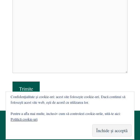
Trimite
Confidențialitate și cookie-uri: acest site folosește cookie-uri. Dacă continui să
folosești acest site web, ești de acord cu utilizarea lor.
Pentru a afla mai multe, inclusiv cum să controlezi cookie-urile, uită-te aici:
Politică cookie-uri
© 2002-2026 · Asociația ROST
Web hosting şi dezvoltare Wordpress:
Casa de WEB