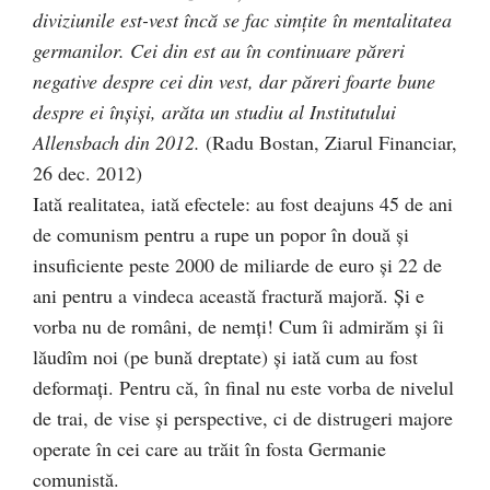
diviziunile est-vest încă se fac simţite în mentalitatea
germanilor. Cei din est au în continuare păreri
negative despre cei din vest, dar păreri foarte bune
despre ei înşişi, arăta un studiu al Institutului
Allensbach din 2012.
(Radu Bostan, Ziarul Financiar,
26 dec. 2012)
Iată realitatea, iată efectele: au fost deajuns 45 de ani
de comunism pentru a rupe un popor în două şi
insuficiente peste 2000 de miliarde de euro şi 22 de
ani pentru a vindeca această fractură majoră. Şi e
vorba nu de români, de nemţi! Cum îi admirăm şi îi
lăudîm noi (pe bună dreptate) şi iată cum au fost
deformaţi. Pentru că, în final nu este vorba de nivelul
de trai, de vise şi perspective, ci de distrugeri majore
operate în cei care au trăit în fosta Germanie
comunistă.