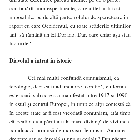
continuării unor experimente, care altfel ar fi fost
imposibile, pe de altă parte, rolului de sperietoare în
raport cu care Occidentul, cu toate scăderile ultimilor
ani, să rămână un El Dorado. Dar, oare chiar aşa stau
lucrurile?
Diavolul a intrat în istorie
Cei mai mulţi confundă comunismul, ca
ideologie, deci ca fundamentare teoretică, cu forma
exterioară sub care s-a manifestat între 1917 şi 1990
în estul şi centrul Europei, în timp ce alţii contestă că
în aceste state ar fi fost vreodată comunism, atât timp
cât realitatea a părut a fi la mare distanţă de viziunea
paradisiacă promisă de marxism-leninism. Au oare
dreptate sau se înşeală şi unii şi ceilalţi? Din păcate,