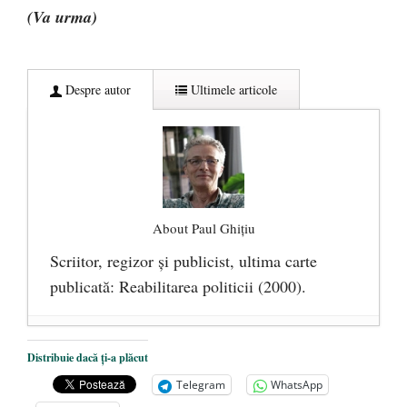
(Va urma)
Despre autor
Ultimele articole
About Paul Ghițiu
Scriitor, regizor şi publicist, ultima carte
publicată: Reabilitarea politicii (2000).
De ce urăşte stânga banii lichizi. Războiul
Distribuie dacă ți-a plăcut
cu cash-ul, sau drumul spre sclavia totală
-
Telegram
WhatsApp
9 februarie 2017