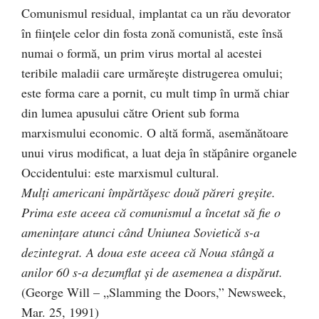
Comunismul residual, implantat ca un rău devorator
în fiinţele celor din fosta zonă comunistă, este însă
numai o formă, un prim virus mortal al acestei
teribile maladii care urmăreşte distrugerea omului;
este forma care a pornit, cu mult timp în urmă chiar
din lumea apusului către Orient sub forma
marxismului economic. O altă formă, asemănătoare
unui virus modificat, a luat deja în stăpânire organele
Occidentului: este marxismul cultural.
Mulţi americani împărtăşesc două păreri greşite.
Prima este aceea că comunismul a încetat să fie o
ameninţare atunci când Uniunea Sovietică s-a
dezintegrat. A doua este aceea că Noua stângă a
anilor 60 s-a dezumflat şi de asemenea a dispărut.
(George Will – „Slamming the Doors,” Newsweek,
Mar. 25, 1991)