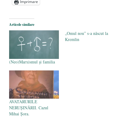
Imprimare
Ce „nu trebuie să ştiţi” despre legătura
dintre cei mai bogaţi şi cei mai săraci
oameni ai planetei şi stânga planetară
- 28
Articole similare
ianuarie 2017
„Omul nou” s-a născut la
Trump a ajuns preşedinte pentru că i-aţi
Kremlin
tratat pe oameni ca pe gunoaie
- 23
ianuarie 2017
(Neo)Marxismul și familia
AVATARURILE
NERUȘINĂRII. Cazul
Mihai Șora.