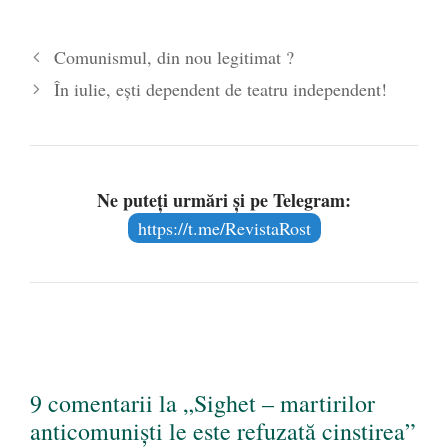
2026
Legea Vexler produce efecte. Bustul
Comunismul, din nou legitimat ?
poetului Octavian Goga, înlăturat din Iași
În iulie, eşti dependent de teatru independent!
- 16 aprilie 2026
Ne puteți urmări și pe Telegram:
https://t.me/RevistaRost
9 comentarii la „Sighet – martirilor
anticomunişti le este refuzată cinstirea”