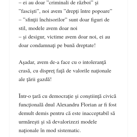
– ei au doar ”criminali de război” și
”fasciști”, noi avem ”drepți între popoare”
– ”sfinții închisorilor” sunt doar figuri de
stil, modele avem doar noi
– și desigur, victime avem doar noi, ei au
doar condamnați pe bună dreptate!
Așadar, avem de-a face cu o intoleranță
crasă, cu dispreț față de valorile naționale
ale țării gazdă!
Într-o țară cu democrație și conștiință civică
funcțională dnul Alexandru Florian ar fi fost
demult demis pentru că este inacceptabil să
urmărești și să devalorizezi modele
naționale în mod sistematic.