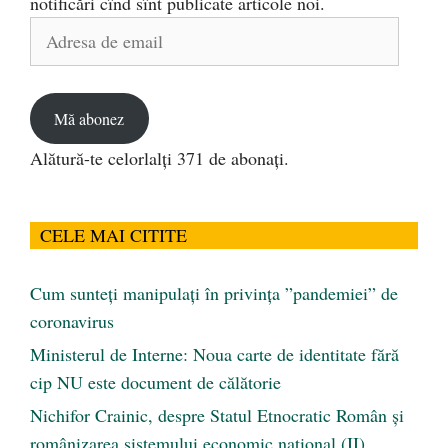
notificări cînd sînt publicate articole noi.
Adresa
de
email
Mă abonez
Alătură-te celorlalți 371 de abonați.
CELE MAI CITITE
Cum sunteți manipulați în privința ”pandemiei” de
coronavirus
Ministerul de Interne: Noua carte de identitate fără
cip NU este document de călătorie
Nichifor Crainic, despre Statul Etnocratic Român şi
românizarea sistemului economic naţional (II)