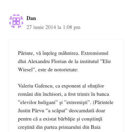
Dan
27 iunie 2014 la 1:08 pm
Părinte, vă înțeleg mâhnirea. Extremismul
dlui Alexandru Florian de la institutul ”Elie
Wiesel”, este de notorietate:
Valeriu Gafencu, ca exponent al sfinților
români din închisori, a fost trimis în banca
”elevilor huligani” și ”extremiști”. (Părintele
Justin Pârvu ”a scăpat” deocamdată doar
pentru că a existat bărbăție și conștiință
creștină din partea primarului din Baia