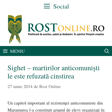
Sari
Social
la
conținut
MENIU
Sighet – martirilor anticomunişti
le este refuzată cinstirea
27 iunie 2014
de
Rost Online
Un capitol important al rezistenţei anticomuniste din
Maramureş l-a constituit grupul de elevi organizaţi în