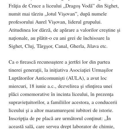
Frăţia de Cruce a liceului „Dragoş Vodă” din Sighet,
numit mai târziu „lotul Vişovan”, după numele
profesorului Aurel Vişovan, liderul grupului.
Atitudinea lor dârză, de apărare a valorilor creştine şi
naţionale, au plătit-o cu ani grei de închisoare la
Sighet, Cluj, Târgşor, Canal, Gherla, Jilava etc.
Ca o firească recunoaştere a jertfei lor din partea
tinerei generaţii, la iniţiativa Asociaţiei Urmaşilor
Luptătorilor Anticomunişti (AULA), a avut loc
miercuri, 18 iunie a.c., dezvelirea şi sfinţirea unei
plăci comemorative în incinta liceului, în prezenţa
supravieţuitorilor, a familiilor acestora, a conducerii
liceului şi a altor maramureşeni iubitori de istorie.
Inscripţia de pe placă are următorul conţinut: „În
această sală, care servea drept laborator de chimie,