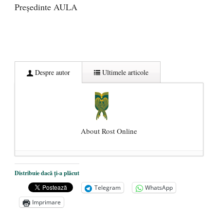
Preşedinte AULA
Despre autor
Ultimele articole
About Rost Online
Dezvăluiri cutremurătoare despre
Distribuie dacă ți-a plăcut
președintele Ucrainei, Volodymyr
Telegram
WhatsApp
Zelensky
- 13 mai 2026
Imprimare
Statul care servește Națiunea
- 21 aprilie