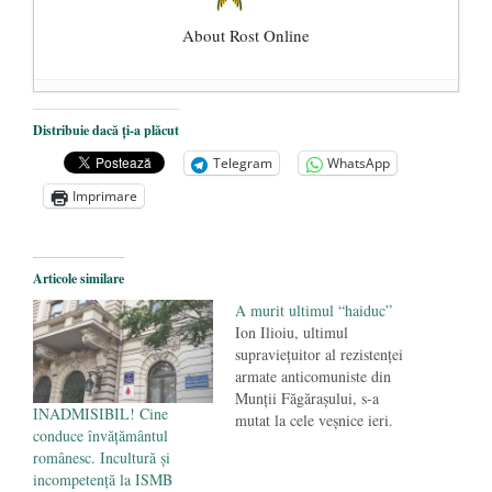
About Rost Online
Dezvăluiri cutremurătoare despre
Distribuie dacă ți-a plăcut
președintele Ucrainei, Volodymyr
Telegram
WhatsApp
Zelensky
- 13 mai 2026
Imprimare
Statul care servește Națiunea
- 21 aprilie
2026
Legea Vexler produce efecte. Bustul
Articole similare
poetului Octavian Goga, înlăturat din Iași
A murit ultimul “haiduc”
- 16 aprilie 2026
Ion Ilioiu, ultimul
supravieţuitor al rezistenţei
armate anticomuniste din
Munţii Făgăraşului, s-a
INADMISIBIL! Cine
mutat la cele veşnice ieri.
conduce învățământul
Ion Ilioiu, născut pe 24
românesc. Incultură și
noiembrie 1929, la Sîmbăta
incompetență la ISMB
de Sus (Braşov), fost