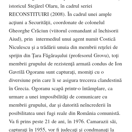
istoricul Stejărel Olaru, în cadrul seriei
RECONSTITUIRI (2008). În cadrul unei ample
acţiuni a Securităţii, coordonate de colonelul
Gheorghe Crăciun (viitorul comandant al închisorii
Aiud), prin intermediul unui agent numit Costică
Niculescu şi a trădării unuia din membrii reţelei de
sprijin din Ţara Făgăraşului (profesorul Grovu), toţi
membrii grupului de rezistenţă armată condus de Ion
Gavrilă Ogoranu sunt capturaţi, momiţi cu o
diversiune prin care li se asigura trecerea clandestină
în Grecia. Ogoranu scapă printr-o întâmplare, ca
urmare a unei imposibilităţi de comunicare cu
membrii grupului, dar şi datorită neîncrederii în
posibilitatea unei fugi reale din România comunistă.
Va fi prins peste 21 de ani, în 1976. Camarazii săi,
capturaţi în 1955, vor fi judecaţi şi condmanaţi la