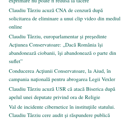
exprimare nu poate fi redusă la tăcere
Claudiu Târziu acuză CNA de cenzură după
solicitarea de eliminare a unui clip video din mediul
online
Claudiu Târziu, europarlamentar și președinte
Acțiunea Conservatoare: „Dacă România își
abandonează ciobanii, își abandonează o parte din
suflet”
Conducerea Acțiunii Conservatoare, la Aiud, în
campania națională pentru abrogarea Legii Vexler
Claudiu Târziu acuză USR că atacă Biserica după
apelul unei deputate privind ora de Religie
Val de incidente cibernetice în instituțiile statului.
Claudiu Târziu cere audit și răspundere publică