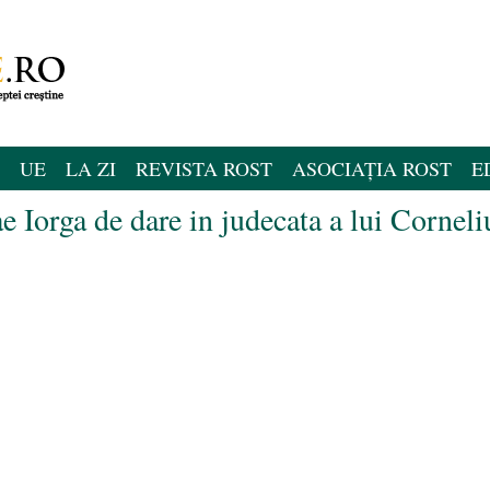
UE
LA ZI
REVISTA ROST
ASOCIAȚIA ROST
E
e Iorga de dare in judecata a lui Corneli