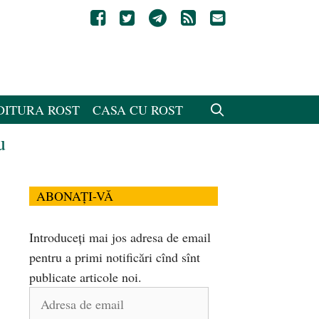
DITURA ROST
CASA CU ROST
u
ABONAȚI-VĂ
Introduceți mai jos adresa de email
pentru a primi notificări cînd sînt
publicate articole noi.
Adresa
de