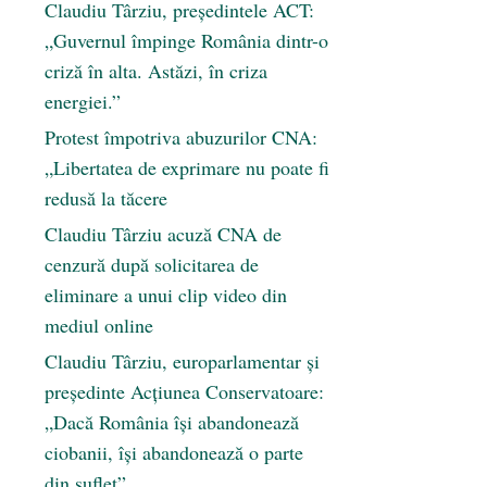
Claudiu Târziu, președintele ACT:
„Guvernul împinge România dintr-o
criză în alta. Astăzi, în criza
energiei.”
Protest împotriva abuzurilor CNA:
„Libertatea de exprimare nu poate fi
redusă la tăcere
Claudiu Târziu acuză CNA de
cenzură după solicitarea de
eliminare a unui clip video din
mediul online
Claudiu Târziu, europarlamentar și
președinte Acțiunea Conservatoare:
„Dacă România își abandonează
ciobanii, își abandonează o parte
din suflet”