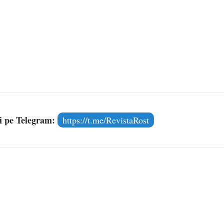
și pe Telegram:
https://t.me/RevistaRost