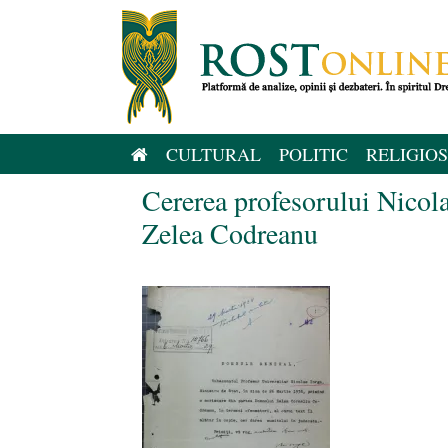
Sari
la
conținut
CULTURAL
POLITIC
RELIGIOS
Cererea profesorului Nicola
Zelea Codreanu