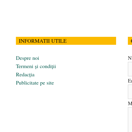
INFORMATII UTILE
Despre noi
N
Termeni și condiții
Redacția
E
Publicitate pe site
M