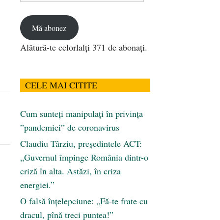
email
Mă abonez
Alătură-te celorlalți 371 de abonați.
CELE MAI CITITE
Cum sunteți manipulați în privința
”pandemiei” de coronavirus
Claudiu Târziu, președintele ACT:
„Guvernul împinge România dintr-o
criză în alta. Astăzi, în criza
energiei.”
O falsă înțelepciune: „Fă-te frate cu
dracul, pînă treci puntea!”