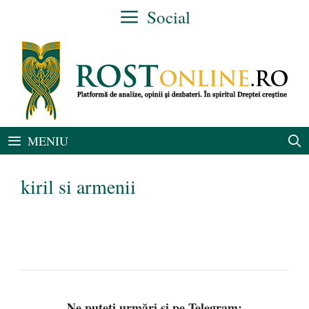
Sari
Social
la
conținut
MENIU
kiril si armenii
Ne puteți urmări și pe Telegram: