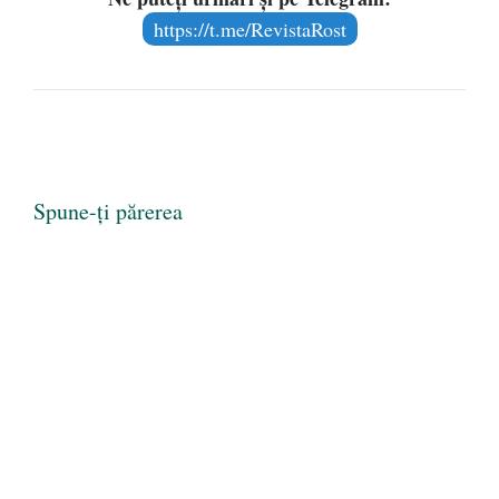
https://t.me/RevistaRost
Spune-ți părerea