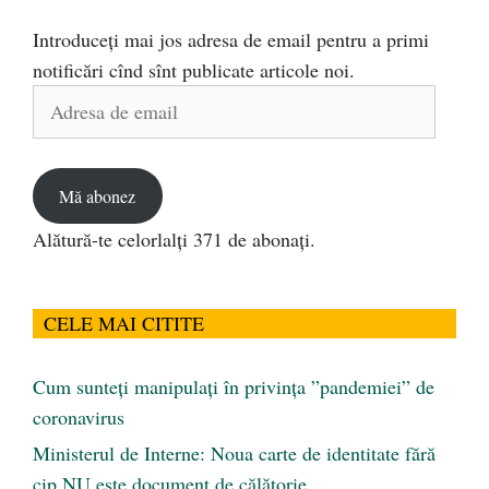
Introduceți mai jos adresa de email pentru a primi
notificări cînd sînt publicate articole noi.
Adresa
de
email
Mă abonez
Alătură-te celorlalți 371 de abonați.
CELE MAI CITITE
Cum sunteți manipulați în privința ”pandemiei” de
coronavirus
Ministerul de Interne: Noua carte de identitate fără
cip NU este document de călătorie