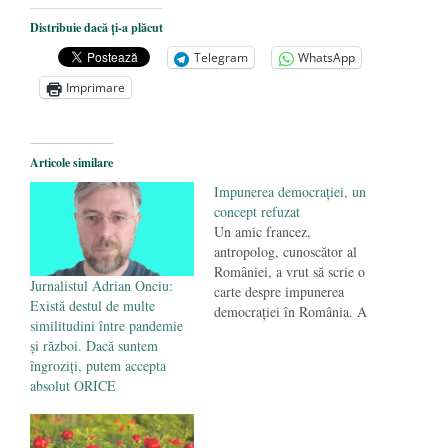
Până când?
- 25 mai 2020
Distribuie dacă ți-a plăcut
Năzdrăvăniile ”sultanului” Erdogan
- 12
Telegram
WhatsApp
ianuarie 2020
Imprimare
Ce ne arată Iranul astăzi?
- 11 ianuarie
2020
Articole similare
Impunerea democraţiei, un
concept refuzat
Un amic francez,
antropolog, cunoscător al
României, a vrut să scrie o
Jurnalistul Adrian Onciu:
carte despre impunerea
Există destul de multe
democraţiei în România. A
similitudini între pandemie
făcut teren aici, s-a
și război. Dacă suntem
documentat ani de zile, a
îngroziți, putem accepta
studiat istoria noastră
absolut ORICE
recentă. Cartea, rod al unui
travaliu excelent, fără a fi
violentă, a fost rebotezată la