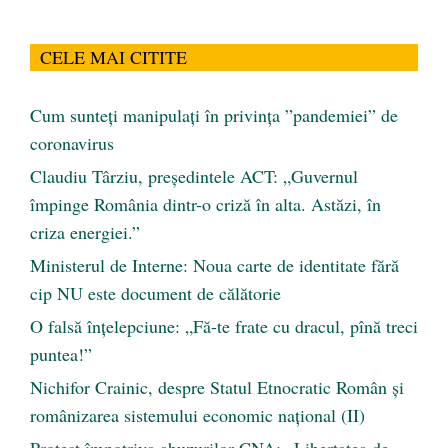
CELE MAI CITITE
Cum sunteți manipulați în privința ”pandemiei” de
coronavirus
Claudiu Târziu, președintele ACT: „Guvernul
împinge România dintr-o criză în alta. Astăzi, în
criza energiei.”
Ministerul de Interne: Noua carte de identitate fără
cip NU este document de călătorie
O falsă înțelepciune: „Fă-te frate cu dracul, pînă treci
puntea!”
Nichifor Crainic, despre Statul Etnocratic Român şi
românizarea sistemului economic naţional (II)
Protest împotriva abuzurilor CNA: „Libertatea de