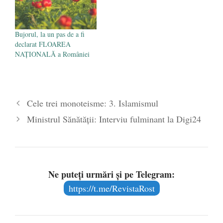
editură: nu se face…
Bujorul, la un pas de a fi
declarat FLOAREA
NAȚIONALĂ a României
Cele trei monoteisme: 3. Islamismul
Ministrul Sănătății: Interviu fulminant la Digi24
Ne puteți urmări și pe Telegram:
https://t.me/RevistaRost