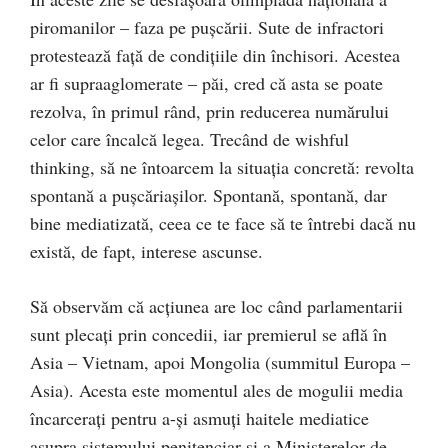
piromanilor – faza pe pușcării. Sute de infractori
protestează față de condițiile din închisori. Acestea
ar fi supraaglomerate – păi, cred că asta se poate
rezolva, în primul rând, prin reducerea numărului
celor care încalcă legea. Trecând de wishful
thinking, să ne întoarcem la situația concretă: revolta
spontană a pușcăriașilor. Spontană, spontană, dar
bine mediatizată, ceea ce te face să
te întrebi dacă nu
există, de fapt, interese ascunse.
Să observăm că acțiunea are loc când parlamentarii
sunt plecați prin concedii, iar premierul se află în
Asia – Vietnam, apoi Mongolia (summitul Europa –
Asia). Acesta este momentul ales de mogulii media
încarcerați pentru a-și asmuți haitele mediatice
asupra sistemului penitenciar și a Ministerelor de