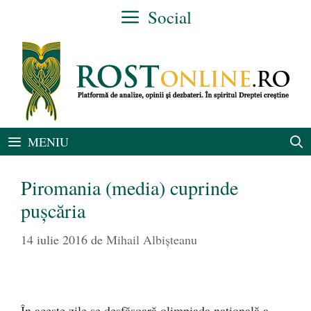
Sari
Social
la
conținut
MENIU
Piromania (media) cuprinde
pușcăria
14 iulie 2016
de
Mihail Albișteanu
În aceste zile se desfășoară olimpiada națională a