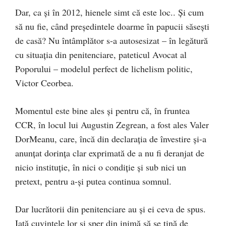
Dar, ca și în 2012, hienele simt că este loc.. Și cum
să nu fie, când președintele doarme în papucii săsești
de casă? Nu întâmplător s-a autosesizat – în legătură
cu situația din penitenciare, pateticul Avocat al
Poporului – modelul perfect de lichelism politic,
Victor Ceorbea.
Momentul este bine ales și pentru că, în fruntea
CCR, în locul lui Augustin Zegrean, a fost ales Valer
DorMeanu, care, încă din declarația de învestire și-a
anunțat dorința clar exprimată de a nu fi deranjat de
nicio instituție, în nici o condiție și sub nici un
pretext, pentru a-și putea continua somnul.
Dar lucrătorii din penitenciare au și ei ceva de spus.
Iată cuvintele lor și sper din inimă să se țină de