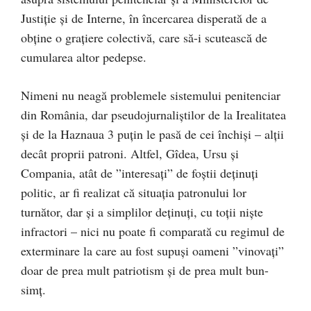
Justiție și de Interne, în încercarea disperată de a
obține o grațiere colectivă, care să-i scutească de
cumularea altor pedepse.
Nimeni nu neagă problemele sistemului penitenciar
din România, dar pseudojurnaliștilor de la Irealitatea
și de la Haznaua 3 puțin le pasă de cei închiși – alții
decât proprii patroni. Altfel, Gîdea, Ursu și
Compania, atât de ”interesați” de foștii deținuți
politic, ar fi realizat că situația patronului lor
turnător, dar și a simplilor deținuți, cu toții niște
infractori – nici nu poate fi comparată cu regimul de
exterminare la care au fost supuși oameni ”vinovați”
doar de prea mult patriotism și de prea mult bun-
simț.