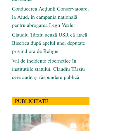
Conducerea Acțiunii Conservatoare,
la Aiud, în campania națională
pentru abrogarea Legii Vexler
Claudiu Târziu acuză USR că atacă
Biserica după apelul unei deputate
privind ora de Religie
Val de incidente cibernetice în
instituțiile statului. Claudiu Târziu
cere audit și răspundere publică
PUBLICITATE