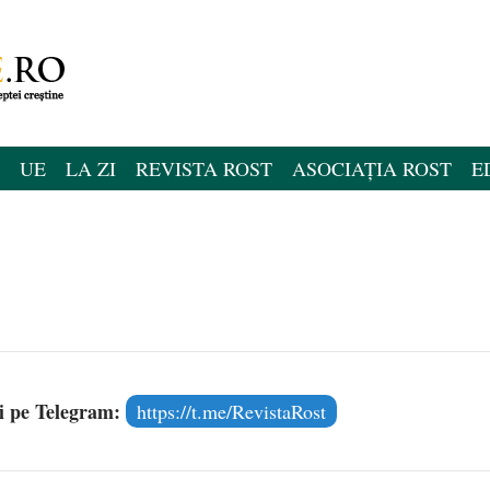
UE
LA ZI
REVISTA ROST
ASOCIAȚIA ROST
E
și pe Telegram:
https://t.me/RevistaRost