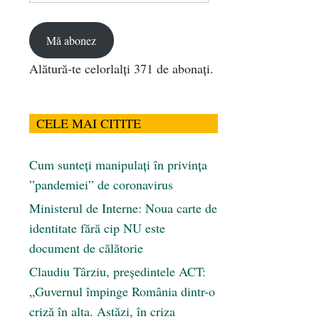
email
Mă abonez
Alătură-te celorlalți 371 de abonați.
CELE MAI CITITE
Cum sunteți manipulați în privința
”pandemiei” de coronavirus
Ministerul de Interne: Noua carte de
identitate fără cip NU este
document de călătorie
Claudiu Târziu, președintele ACT:
„Guvernul împinge România dintr-o
criză în alta. Astăzi, în criza