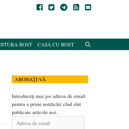
DITURA ROST
CASA CU ROST
ABONAȚI-VĂ
Introduceți mai jos adresa de email
pentru a primi notificări cînd sînt
publicate articole noi.
Adresa
de