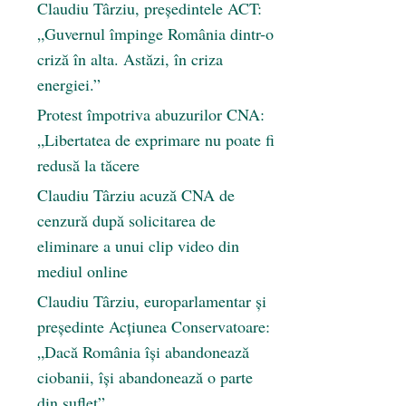
Claudiu Târziu, președintele ACT:
„Guvernul împinge România dintr-o
criză în alta. Astăzi, în criza
energiei.”
Protest împotriva abuzurilor CNA:
„Libertatea de exprimare nu poate fi
redusă la tăcere
Claudiu Târziu acuză CNA de
cenzură după solicitarea de
eliminare a unui clip video din
mediul online
Claudiu Târziu, europarlamentar și
președinte Acțiunea Conservatoare:
„Dacă România își abandonează
ciobanii, își abandonează o parte
din suflet”