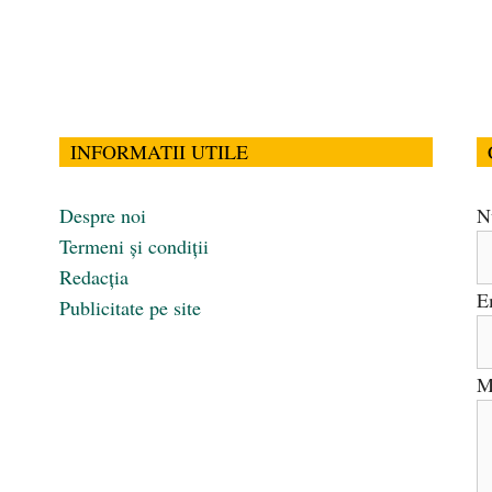
INFORMATII UTILE
Despre noi
N
Termeni și condiții
Redacția
E
Publicitate pe site
M