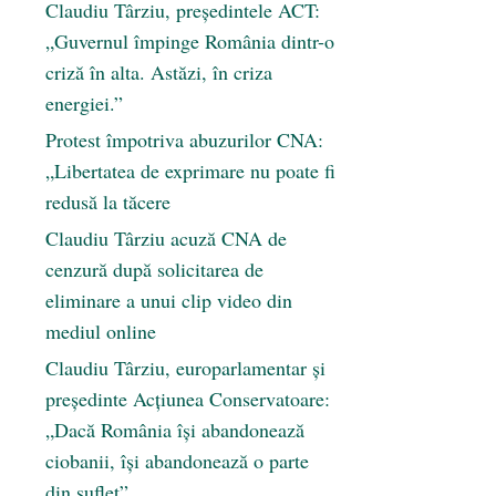
Claudiu Târziu, președintele ACT:
„Guvernul împinge România dintr-o
criză în alta. Astăzi, în criza
energiei.”
Protest împotriva abuzurilor CNA:
„Libertatea de exprimare nu poate fi
redusă la tăcere
Claudiu Târziu acuză CNA de
cenzură după solicitarea de
eliminare a unui clip video din
mediul online
Claudiu Târziu, europarlamentar și
președinte Acțiunea Conservatoare:
„Dacă România își abandonează
ciobanii, își abandonează o parte
din suflet”