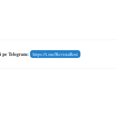
și pe Telegram:
https://t.me/RevistaRost