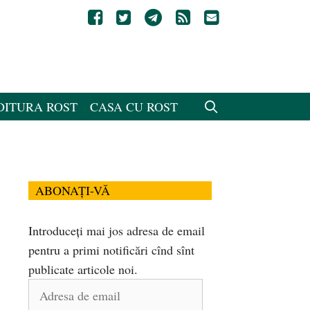
DITURA ROST
CASA CU ROST
ABONAȚI-VĂ
Introduceți mai jos adresa de email
pentru a primi notificări cînd sînt
publicate articole noi.
Adresa
de