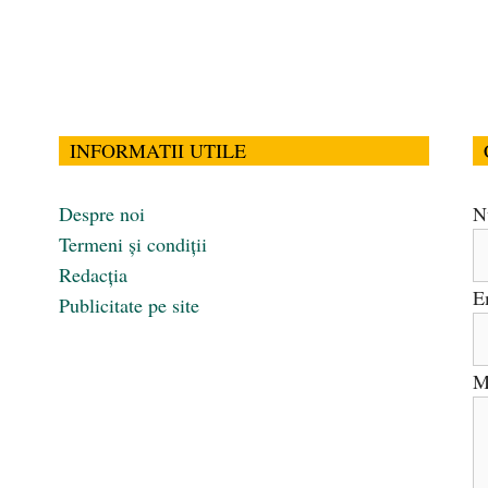
INFORMATII UTILE
Despre noi
N
Termeni și condiții
Redacția
E
Publicitate pe site
M