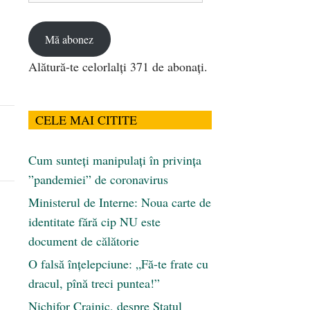
email
Mă abonez
Alătură-te celorlalți 371 de abonați.
CELE MAI CITITE
Cum sunteți manipulați în privința
”pandemiei” de coronavirus
Ministerul de Interne: Noua carte de
identitate fără cip NU este
document de călătorie
O falsă înțelepciune: „Fă-te frate cu
dracul, pînă treci puntea!”
Nichifor Crainic, despre Statul