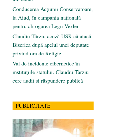
Conducerea Acțiunii Conservatoare,
la Aiud, în campania națională
pentru abrogarea Legii Vexler
Claudiu Târziu acuză USR că atacă
Biserica după apelul unei deputate
privind ora de Religie
Val de incidente cibernetice în
instituțiile statului. Claudiu Târziu
cere audit și răspundere publică
PUBLICITATE