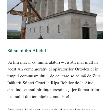
Să nu uităm Aiudul!
Să fim măcar cu inima alături – cu atît mai mult în
acest An comemorativ al apărătorilor Ortodoxiei în
timpul comunismului – de cei care se adună de Ziua
Înălțării Sfintei Cruci la Rîpa Robilor de la Aiud,
cinstind semnul biruinței creștine și jertfa martirilor
neamului din temnițele comuniste!
Străjuind la răsărit mai vechiul mausoleu-biserică,