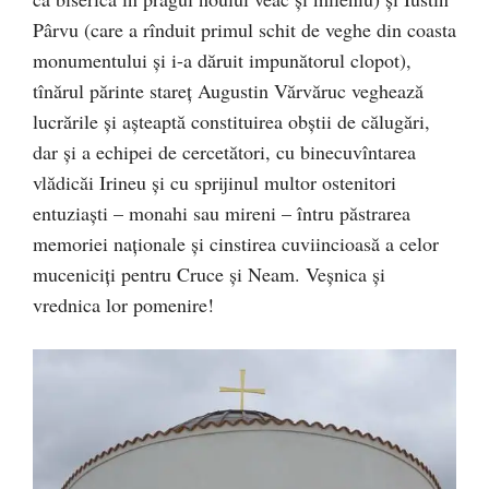
Pârvu (care a rînduit primul schit de veghe din coasta
monumentului și i-a dăruit impunătorul clopot),
tînărul părinte stareț Augustin Vărvăruc veghează
lucrările și așteaptă constituirea obștii de călugări,
dar și a echipei de cercetători, cu binecuvîntarea
vlădicăi Irineu și cu sprijinul multor ostenitori
entuziaști – monahi sau mireni – întru păstrarea
memoriei naționale și cinstirea cuviincioasă a celor
muceniciți pentru Cruce și Neam. Veșnica și
vrednica lor pomenire!