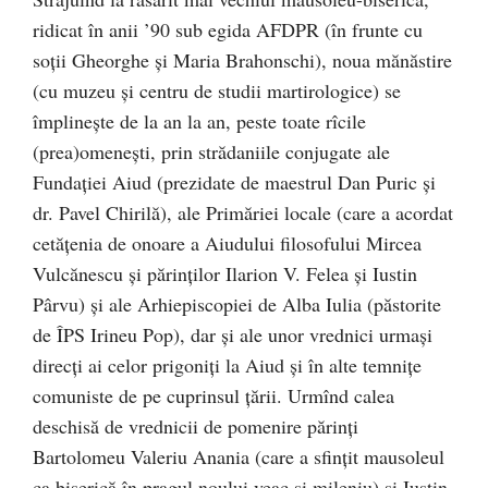
ridicat în anii ’90 sub egida AFDPR (în frunte cu
soții Gheorghe și Maria Brahonschi), noua mănăstire
(cu muzeu și centru de studii martirologice) se
împlinește de la an la an, peste toate rîcile
(prea)omenești, prin strădaniile conjugate ale
Fundației Aiud (prezidate de maestrul Dan Puric și
dr. Pavel Chirilă), ale Primăriei locale (care a acordat
cetățenia de onoare a Aiudului filosofului Mircea
Vulcănescu și părinților Ilarion V. Felea și Iustin
Pârvu) și ale Arhiepiscopiei de Alba Iulia (păstorite
de ÎPS Irineu Pop), dar și ale unor vrednici urmași
direcți ai celor prigoniți la Aiud și în alte temnițe
comuniste de pe cuprinsul țării. Urmînd calea
deschisă de vrednicii de pomenire părinți
Bartolomeu Valeriu Anania (care a sfințit mausoleul
ca biserică în pragul noului veac și mileniu) și Iustin