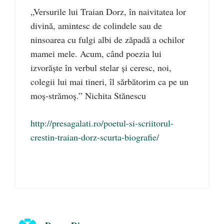
„Versurile lui Traian Dorz, în naivitatea lor
divină, amintesc de colindele sau de
ninsoarea cu fulgi albi de zăpadă a ochilor
mamei mele. Acum, când poezia lui
izvorăşte în verbul stelar şi ceresc, noi,
colegii lui mai tineri, îl sărbătorim ca pe un
moş-strămoş.” Nichita Stănescu
http://presagalati.ro/poetul-si-scriitorul-
crestin-traian-dorz-scurta-biografie/