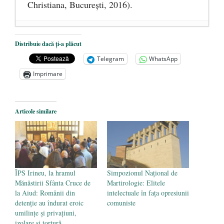
Christiana, Bucureşti, 2016).
DANA KONYA-PETRIȘOR, ÎNTRU
Distribuie dacă ți-a plăcut
VEȘNICĂ POMENIRE
- 17 martie 2021
Telegram
WhatsApp
ÎNĂLȚATU-S-A!
- 28 mai 2020
Imprimare
Sic credo – Francisco Franco (1892-1975)
- 25 octombrie 2019
Articole similare
ÎPS Irineu, la hramul
Simpozionul Național de
Mănăstirii Sfânta Cruce de
Martirologie: Elitele
la Aiud: Românii din
intelectuale în fața opresiunii
detenţie au îndurat eroic
comuniste
umilinţe şi privaţiuni,
izolare şi tortură,