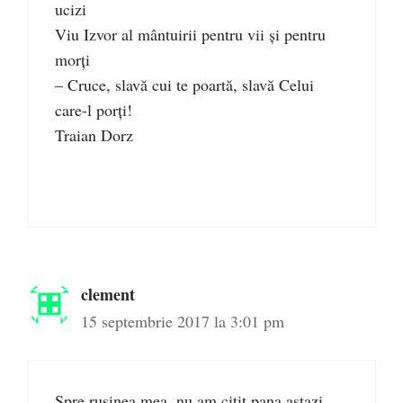
ucizi
Viu Izvor al mântuirii pentru vii şi pentru
morţi
– Cruce, slavă cui te poartă, slavă Celui
care-l porţi!
Traian Dorz
clement
15 septembrie 2017 la 3:01 pm
Spre rusinea mea, nu am citit pana astazi