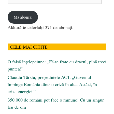
de
email
Mă abonez
Alătură-te celorlalți 371 de abonați.
CELE MAI CITITE
O falsă înțelepciune: „Fă-te frate cu dracul, pînă treci
puntea!”
Claudiu Târziu, președintele ACT: „Guvernul
împinge România dintr-o criză în alta. Astăzi, în
criza energiei.”
350.000 de români pot face o minune! Cu un singur
leu de om