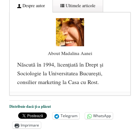
Despre autor
Ultimele articole
About Madalina Aanei
Născută în 1994, licențiată în Drept și
Sociologie la Universitatea București,
consilier marketing la Casa cu Rost.
Activităti pentru copii și părinți în Ianuarie
Distribuie dacă ți-a plăcut
- 7 ianuarie 2020
Telegram
WhatsApp
Ateliere cu Rost la început de an
- 18
Imprimare
decembrie 2019
Activități de toamnă la Casa cu Rost
- 3