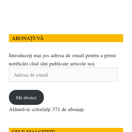
ABONAȚI-VĂ
Introduceți mai jos adresa de email pentru a primi
notificări cînd sînt publicate articole noi.
Adresa
de
email
Mă abonez
Alătură-te celorlalți 371 de abonați.
CELE MAI CITITE