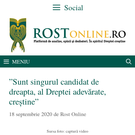
Sari
Social
la
conținut
MENIU
”Sunt singurul candidat de
dreapta, al Dreptei adevărate,
creștine”
18 septembrie 2020
de
Rost Online
Sursa foto: captură video