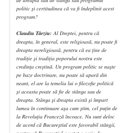
de dreapta sau de stânga sau programul
politic și certitudinea că va fi îndeplinit acest
program?
Claudiu Târziu:
Al Dreptei, pentru că
dreapta, în general, este religioasă, nu poate fi
dreapta nereligioasă, pentru că ea ține de
tradiție și tradiția poporului nostru este
credința creștină. Un program politic se naște
pe baze doctrinare, nu poate să apară din
neant, el are la temelia lui o filozofie politică
și aceasta poate să fie de stânga sau de
dreapta. Stânga și dreapta există și împart
lumea în continuare așa cum știm, cel puțin de
la Revoluția Franceză încoace. Nu sunt deloc
de acord că Bucureștiul este favorabil stângii,