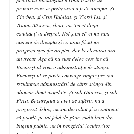
pentru că Bucureștiul a votat o serie de
primari care se pretindeau a fi de dreapta. Și
Ciorbea, și Crin Halaicu, și Viorel Lis, și
Traian Băsescu, chiar, au trecut drept
candidați ai dreptei. Noi știm că ei nu sunt
oameni de dreapta și că n-au făcut un
program specific dreptei, dar la electorat așa
au trecut. Așa că nu sunt deloc convins că
Bucureștiul vrea o administrație de stânga.
Bucureștiul se poate convinge singur privind
rezultatele administrării de către stânga din
ultimele două mandate. Și sub Oprescu, și sub
Firea, Bucureștiul a avut de suferit, nu a
progresat deloc, nu s-a dezvoltat și a continuat
să piardă pe tot felul de găuri mulți bani din
bugetul public, nu în beneficiul locuitorilor