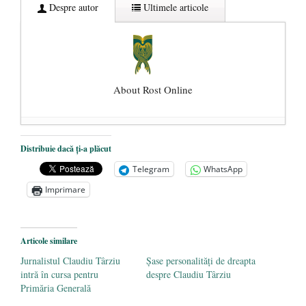
Despre autor
Ultimele articole
About Rost Online
Dezvăluiri cutremurătoare despre
Distribuie dacă ți-a plăcut
președintele Ucrainei, Volodymyr
Telegram
WhatsApp
Zelensky
- 13 mai 2026
Imprimare
Statul care servește Națiunea
- 21 aprilie
2026
Legea Vexler produce efecte. Bustul
Articole similare
poetului Octavian Goga, înlăturat din Iași
Jurnalistul Claudiu Târziu
Șase personalități de dreapta
- 16 aprilie 2026
intră în cursa pentru
despre Claudiu Târziu
Primăria Generală