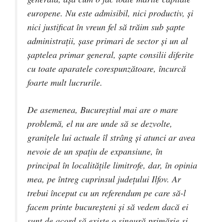
europene. Nu este admisibil, nici productiv, și
nici justificat în vreun fel să trăim sub șapte
administrații, șase primari de sector și un al
șaptelea primar general, șapte consilii diferite
cu toate aparatele corespunzătoare, încurcă
foarte mult lucrurile.
De asemenea, Bucureștiul mai are o mare
problemă, el nu are unde să se dezvolte,
granițele lui actuale îl strâng și atunci ar avea
nevoie de un spațiu de expansiune, în
principal în localitățile limitrofe, dar, în opinia
mea, pe întreg cuprinsul județului Ilfov. Ar
trebui început cu un referendum pe care să-l
facem printe bucureșteni și să vedem dacă ei
sunt de acord să existe o singură primărie și