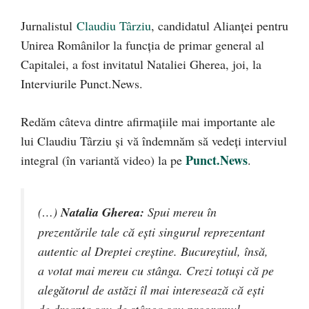
Jurnalistul
Claudiu Târziu
, candidatul Alianței pentru
Unirea Românilor la funcția de primar general al
Capitalei, a fost invitatul Nataliei Gherea, joi, la
Interviurile Punct.News.
Redăm câteva dintre afirmațiile mai importante ale
lui Claudiu Târziu și vă îndemnăm să vedeți interviul
Punct.News
integral (în variantă video) la pe
.
(…)
Natalia Gherea:
Spui mereu în
prezentările tale că ești singurul reprezentant
autentic al Dreptei creștine. Bucureștiul, însă,
a votat mai mereu cu stânga. Crezi totuși că pe
alegătorul de astăzi îl mai interesează că ești