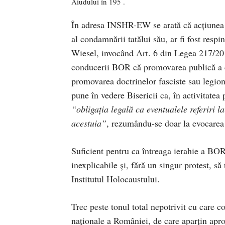
Aiudului în 195 .
În adresa INSHR-EW se arată că acțiunea f
al condamnării tatălui său, ar fi fost resp
Wiesel, invocând Art. 6 din Legea 217/201
conducerii BOR că promovarea publică a cu
promovarea doctrinelor fasciste sau legiona
pune în vedere Bisericii ca, în activitatea
“obligația legală ca eventualele referiri 
acestuia”
, rezumându-se doar la evocarea va
Suficient pentru ca întreaga ierahie a BOR
inexplicabile și, fără un singur protest, să
Institutul Holocaustului.
Trec peste tonul total nepotrivit cu care
naționale a României, de care aparțin apro