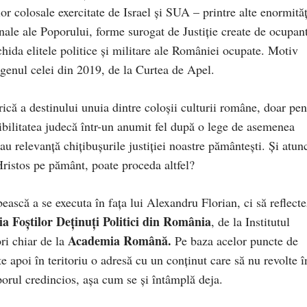
r colosale exercitate de Israel și SUA – printre alte enormităț
nale ale Poporului, forme surogat de Justiție create de ocupan
chida elitele politice și militare ale României ocupate. Motiv
e genul celei din 2019, de la Curtea de Apel.
rică a destinului unuia dintre coloșii culturii române, doar pen
dibilitatea judecă într-un anumit fel după o lege de asemenea
relevanță chițibușurile justiției noastre pământești. Și atunc
i Hristos pe pământ, poate proceda altfel?
ească a se executa în fața lui Alexandru Florian, ci să reflecte
ia Foștilor Deținuți Politici din România
, de la Institutul
Academia Română.
ri chiar de la
Pe baza acelor puncte de
te apoi în teritoriu o adresă cu un conținut care să nu revolte î
poporul credincios, așa cum se și întâmplă deja.