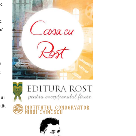
se
e
mă
r
i
e
lui
tât