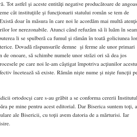
tră. Tot astfel și aceste entități negative producătoare de angoa
eme cât instituțiile și funcționarii statului român se tem de
. Există doar în măsura în care noi le acordăm mai multă atenți
erilor lor nerezonabile. Atunci când refuzăm să îi luăm în sea
uterea li se spulberă ca fumul și rămân în toată goliciunea lo
 isterice. Dovadă răspunsurile demne și ferme ale unor primari
ean de onoare, să schimbe numele unor străzi ori să dea jos
rocesele pe care noi le-am câștigat împotriva acțiunilor acestu
fectiv încetează să existe. Rămân niște nume și niște funcții p
icii ortodocși care s-au grăbit a se conforma cererii Institutu
ăra pe mine pentru acest editorial. Dar Biserica suntem toți, a
dulare ale Bisericii, cu toții avem datoria de a mărturisi. Iar
sire.