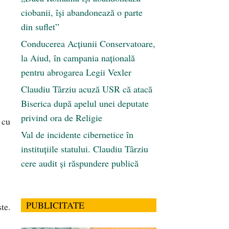
ciobanii, își abandonează o parte
din suflet”
Conducerea Acțiunii Conservatoare,
la Aiud, în campania națională
pentru abrogarea Legii Vexler
Claudiu Târziu acuză USR că atacă
Biserica după apelul unei deputate
privind ora de Religie
 cu
Val de incidente cibernetice în
instituțiile statului. Claudiu Târziu
cere audit și răspundere publică
PUBLICITATE
ste.