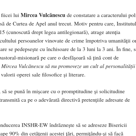
Mircea Vulcănescu
iicei lui
de constatare a caracterului poli
insă de Curtea de Apel anul trecut. Motiv pentru care, Institutu
5 (cunoscută drept legea antilegionară), atrage atenția
ltului persoanelor vinovate de crime împotriva umanității or
re se pedepsește cu închisoare de la 3 luni la 3 ani. În fine, s
 pastoral-misionară pe care o desfășoară să țină cont de
la Mircea Vulcănescu să nu promoveze un cult al personalității
lorii operei sale filosofice și literare.
 să se pună în mișcare cu o promptitudine și solicitudine
 transmită ca pe o adevărată directivă pretențiile adresate de
 conducerea INSHR-EW îndrăznește să se adreseze Bisericii
ape 90% din cetățenii acestei țări, permițându-și să facă