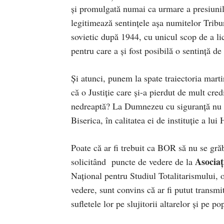
și promulgată numai ca urmare a presiunilo
legitimează sentințele așa numitelor Tribu
sovietic după 1944, cu unicul scop de a li
pentru care a și fost posibilă o sentință d
Și atunci, punem la spate traiectoria marti
că o Justiție care și-a pierdut de mult cre
nedreaptă? La Dumnezeu cu siguranță nu au 
Biserica, în calitatea ei de instituție a lu
Poate că ar fi trebuit ca BOR să nu se grăb
Asociaț
solicitând puncte de vedere de la
Național pentru Studiul Totalitarismului, o
vedere, sunt convins că ar fi putut transmi
sufletele lor pe slujitorii altarelor și pe 