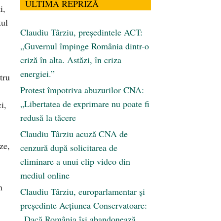
ULTIMA REPRIZĂ
i,
tul
Claudiu Târziu, președintele ACT:
„Guvernul împinge România dintr-o
criză în alta. Astăzi, în criza
energiei.”
tru
Protest împotriva abuzurilor CNA:
„Libertatea de exprimare nu poate fi
i,
redusă la tăcere
Claudiu Târziu acuză CNA de
ze,
cenzură după solicitarea de
eliminare a unui clip video din
mediul online
n
Claudiu Târziu, europarlamentar și
președinte Acțiunea Conservatoare:
„Dacă România își abandonează