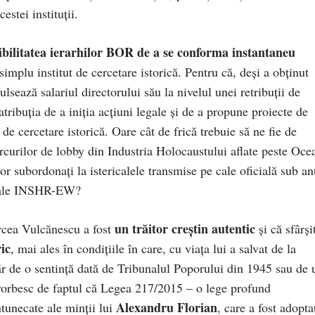
estei instituții.
ibilitatea ierarhilor BOR de a se conforma instantaneu
 simplu institut de cercetare istorică. Pentru că, deși a obținut
lsează salariul directorului său la nivelul unei retribuții de
atribuția de a iniția acțiuni legale și de a propune proiecte de
e cercetare istorică. Oare cât de frică trebuie să ne fie de
cercurilor de lobby din Industria Holocaustului aflate peste Oce
subordonați la istericalele transmise pe cale oficială sub an
r ale INSHR-EW?
un trăitor creștin autentic
ircea Vulcănescu a fost
și că sfârși
ic
, mai ales în condițiile în care, cu viața lui a salvat de la
ăr de o sentință dată de Tribunalul Poporului din 1945 sau de 
vorbesc de faptul că Legea 217/2015 – o lege profund
Alexandru Florian
ntunecate ale minții lui
, care a fost adopta