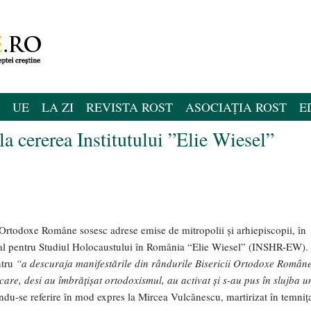
UE
LA ZI
REVISTA ROST
ASOCIAȚIA ROST
E
la cererea Institutului ”Elie Wiesel”
i Ortodoxe Române sosesc adrese emise de mitropolii și arhiepiscopii, în
onal pentru Studiul Holocaustului în România “Elie Wiesel” (INSHR-EW).
ntru
“a descuraja manifestările din rândurile Bisericii Ortodoxe Român
 care, desi au îmbrățișat ortodoxismul, au activat și s-au pus în slujba u
ându-se referire în mod expres la Mircea Vulcănescu, martirizat în temniț