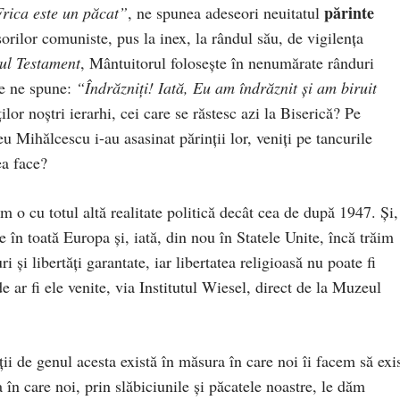
părinte
rica este un păcat”
, ne spunea adeseori neuitatul
isorilor comuniste, pus la inex, la rândul său, de vigilența
ul Testament
, Mântuitorul folosește în nenumărate rânduri
te ne spune:
“Îndrăzniți! Iată, Eu am îndrăznit și am biruit
ților noștri ierarhi, cei care se răstesc azi la Biserică? Pe
u Mihălcescu i-au asasinat părinții lor, veniți pe tancurile
ea face?
im o cu totul altă realitate politică decât cea de după 1947. Și,
 în toată Europa și, iată, din nou în Statele Unite, încă trăim
i și libertăți garantate, iar libertatea religioasă nu poate fi
de ar fi ele venite, via Institutul Wiesel, direct de la Muzeul
ții de genul acesta există în măsura în care noi îi facem să exi
în care noi, prin slăbiciunile și păcatele noastre, le dăm