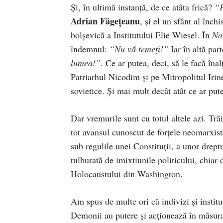
Și, în ultimă instanță, de ce atâta frică?
“F
Adrian Făgețeanu
, și el un sfânt al înch
bolșevică a Institutului Elie Wiesel. În
No
îndemnul:
“Nu vă temeți!”
Iar în altă par
lumea!”
. Ce ar putea, deci, să le facă înal
Patriarhul Nicodim și pe Mitropolitul Irine
sovietice. Și mai mult decât atât ce ar put
Dar vremurile sunt cu totul altele azi. Tră
tot avansul cunoscut de forțele neomarxiste
sub regulile unei Constituții, a unor dreptur
tulburată de imixtiunile politicului, chiar 
Holocaustului din Washington.
Am spus de multe ori că indivizi și institu
Demonii au putere și acționează în măsura 