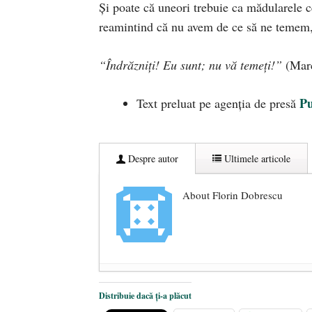
Și poate că uneori trebuie ca mădularele 
reamintind că nu avem de ce să ne temem, 
“Îndrăzniţi! Eu sunt; nu vă temeţi!”
(Marc
Pu
Text preluat pe agenția de presă
Despre autor
Ultimele articole
About Florin Dobrescu
Mărturisire. Despre Mișcarea Legion
Distribuie dacă ți-a plăcut
A mai plecat un luptător făgărăşea