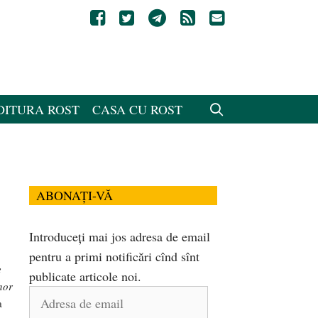
DITURA ROST
CASA CU ROST
ABONAȚI-VĂ
Introduceți mai jos adresa de email
pentru a primi notificări cînd sînt
e
publicate articole noi.
nor
Adresa
a
de