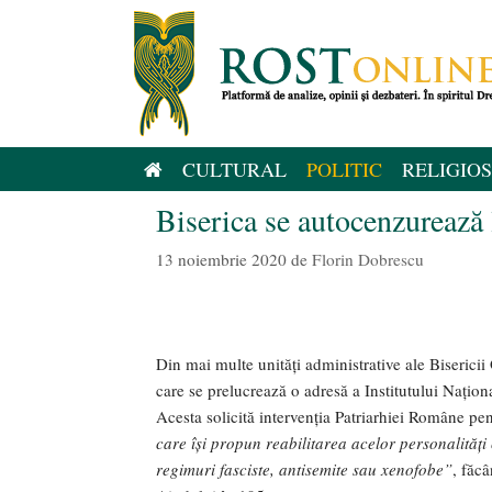
Sari
la
conținut
CULTURAL
POLITIC
RELIGIOS
Biserica se autocenzurează 
13 noiembrie 2020
de
Florin Dobrescu
Din mai multe unități administrative ale Biserici
care se prelucrează o adresă a Institutului Nați
Acesta solicită intervenția Patriarhiei Române pe
care își propun reabilitarea acelor personalități
regimuri fasciste, antisemite sau xenofobe”
, făc