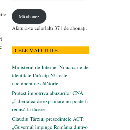
email
tic
Mă abonez
l
Alătură-te celorlalți 371 de abonați.
i
e
CELE MAI CITITE
Ministerul de Interne: Noua carte de
identitate fără cip NU este
document de călătorie
Protest împotriva abuzurilor CNA:
„Libertatea de exprimare nu poate fi
redusă la tăcere
Claudiu Târziu, președintele ACT:
„Guvernul împinge România dintr-o