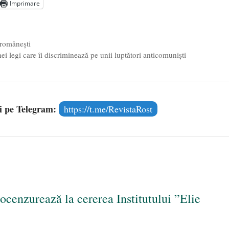
Imprimare
 românești
nei legi care îi discriminează pe unii luptători anticomuniști
și pe Telegram:
https://t.me/RevistaRost
ocenzurează la cererea Institutului ”Elie