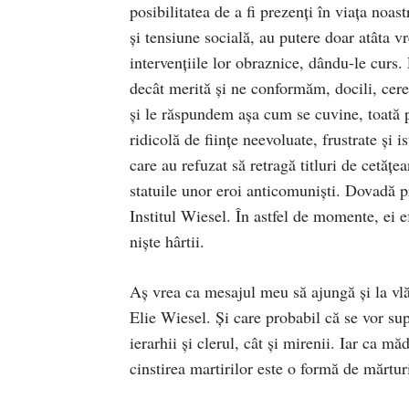
posibilitatea de a fi prezenți în viața noas
și tensiune socială, au putere doar atâta vr
intervențiile lor obraznice, dându-le curs
decât merită și ne conformăm, docili, cer
și le răspundem așa cum se cuvine, toată p
ridicolă de ființe neevoluate, frustrate și
care au refuzat să retragă titluri de cetăț
statuile unor eroi anticomuniști. Dovadă p
Institul Wiesel. În astfel de momente, ei e
niște hârtii.
Aș vrea ca mesajul meu să ajungă și la vlăd
Elie Wiesel. Și care probabil că se vor sup
ierarhii și clerul, cât și mirenii. Iar ca mă
cinstirea martirilor este o formă de mărturi