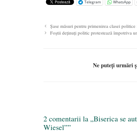
Telegram
WhatsApp
STRIGOIUL
- 4 iulie 2024
Șase măsuri pentru primenirea clasei politice
Foștii deținuți politic protestează împotriva u
Ne puteți urmări 
2 comentarii la „Biserica se aut
Wiesel””