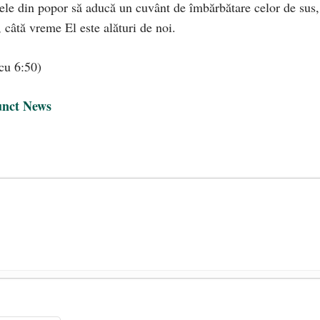
cele din popor să aducă un cuvânt de îmbărbătare celor de sus,
câtă vreme El este alături de noi.
u 6:50)
nct News
ară și alte sperietori ale acestor zile
- 26 noiembrie 2024
n. Vasile Bucelea: Prezent!
- 17 august 2024