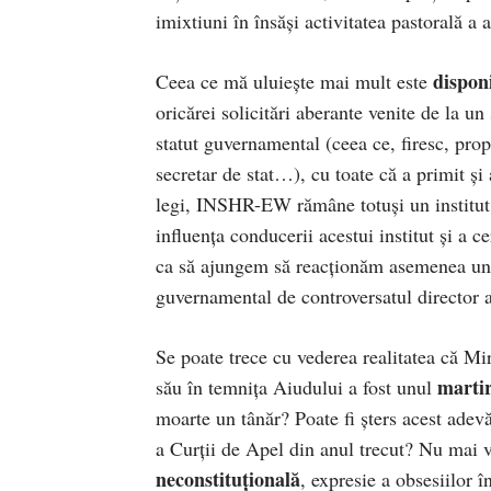
imixtiuni în însăși activitatea pastorală a ac
dispon
Ceea ce mă uluiește mai mult este
oricărei solicitări aberante venite de la un
statut guvernamental (ceea ce, firesc, propu
secretar de stat…), cu toate că a primit și 
legi, INSHR-EW rămâne totuși un institut d
influența conducerii acestui institut și a 
ca să ajungem să reacționăm asemenea unor 
guvernamental de controversatul directo
Se poate trece cu vederea realitatea că M
martir
său în temnița Aiudului a fost unul
moarte un tânăr? Poate fi șters acest adev
a Curții de Apel din anul trecut? Nu mai 
neconstituțională
, expresie a obsesiilor î