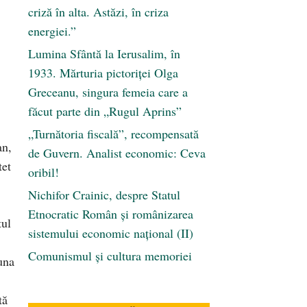
criză în alta. Astăzi, în criza
energiei.”
Lumina Sfântă la Ierusalim, în
1933. Mărturia pictoriței Olga
Greceanu, singura femeia care a
făcut parte din „Rugul Aprins”
„Turnătoria fiscală”, recompensată
an,
de Guvern. Analist economic: Ceva
tet
oribil!
Nichifor Crainic, despre Statul
Etnocratic Român şi românizarea
tul
sistemului economic naţional (II)
Comunismul şi cultura memoriei
una
tă