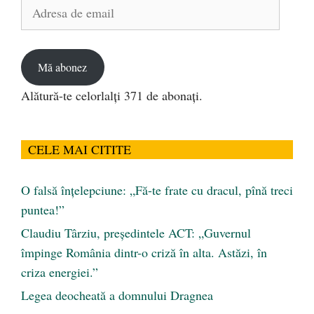
Adresa
de
email
Mă abonez
Alătură-te celorlalți 371 de abonați.
CELE MAI CITITE
O falsă înțelepciune: „Fă-te frate cu dracul, pînă treci
puntea!”
Claudiu Târziu, președintele ACT: „Guvernul
împinge România dintr-o criză în alta. Astăzi, în
criza energiei.”
Legea deocheată a domnului Dragnea