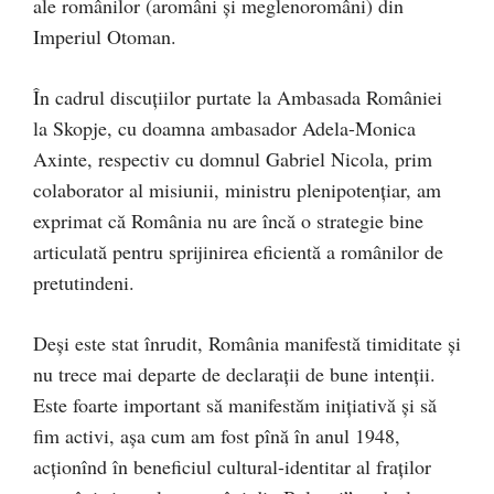
ale românilor (aromâni și meglenoromâni) din
Imperiul Otoman.
În cadrul discuţiilor purtate la Ambasada României
la Skopje, cu doamna ambasador Adela-Monica
Axinte, respectiv cu domnul Gabriel Nicola, prim
colaborator al misiunii, ministru plenipotențiar, am
exprimat că România nu are încă o strategie bine
articulată pentru sprijinirea eficientă a românilor de
pretutindeni.
Deşi este stat înrudit, România manifestă timiditate și
nu trece mai departe de declarații de bune intenții.
Este foarte important să manifestăm inițiativă și să
fim activi, așa cum am fost pînă în anul 1948,
acționînd în beneficiul cultural-identitar al fraților