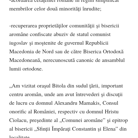
membrilor celor două minorități înrudite;
-recuperarea proprietăților comunității și bisericii
aromâne confiscate abuziv de statul comunist
iugoslav și moștenite de guvernul Republicii
Macedonia de Nord sau de către Biserica Ortodoxă
Macedoneană, nerecunoscută canonic de ansamblul
lumii ortodoxe.
„Am vizitat orașul Bitola din sudul țării, important
centru aromân, unde am avut întrevederi și discuții
de lucru cu domnul Alexandru Mamakis, Consul
onorific al României, respectiv cu domnul Hristu
Ciolacu, președinte al „Comunei aromâne” și epitrop
al bisericii „Sfinții Împărați Constantin și Elena” din
localitate.