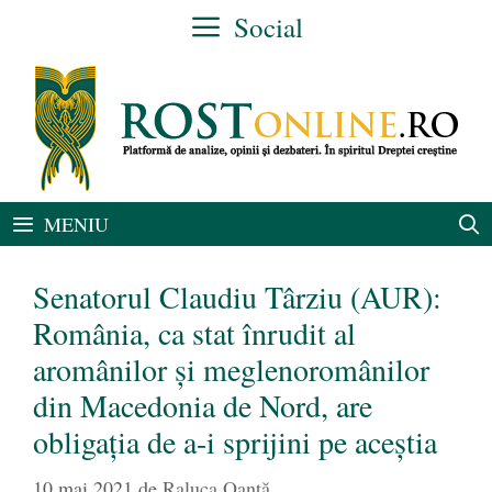
Sari
Social
la
conținut
MENIU
Senatorul Claudiu Târziu (AUR):
România, ca stat înrudit al
aromânilor și meglenoromânilor
din Macedonia de Nord, are
obligația de a-i sprijini pe aceştia
10 mai 2021
de
Raluca Oanță