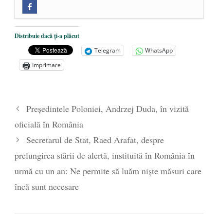
Zilele Culturii și Spiritualității la
Mănăstirea „Sfânta Ana” Rohia. Părintele
Nicolae Steinhardt, comemorat la 102 ani
Distribuie dacă ți-a plăcut
de la naștere
- 29 iulie 2024
Telegram
WhatsApp
„Carnea cultivată” în laborator, tot mai
Imprimare
aproape de autorizare pentru
comercializare în UE
- 28 iulie 2024
Părintele mărturisitor Constantin
Preşedintele Poloniei, Andrzej Duda, în vizită
Voicescu, pomenit, duminică, la
oficială în România
Mănăstirea Cernica
- 27 iulie 2024
Secretarul de Stat, Raed Arafat, despre
prelungirea stării de alertă, instituită în România în
urmă cu un an: Ne permite să luăm niște măsuri care
încă sunt necesare