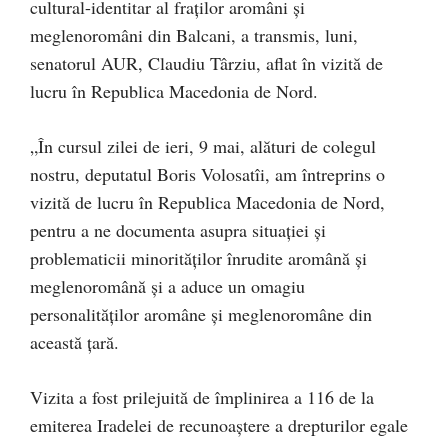
cultural-identitar al fraților aromâni și
meglenoromâni din Balcani, a transmis, luni,
senatorul AUR, Claudiu Târziu, aflat în vizită de
lucru în Republica Macedonia de Nord.
„În cursul zilei de ieri, 9 mai, alături de colegul
nostru, deputatul Boris Volosatîi, am întreprins o
vizită de lucru în Republica Macedonia de Nord,
pentru a ne documenta asupra situației și
problematicii minorităților înrudite aromână și
meglenoromână și a aduce un omagiu
personalităților aromâne și meglenoromâne din
această țară.
Vizita a fost prilejuită de împlinirea a 116 de la
emiterea Iradelei de recunoaștere a drepturilor egale