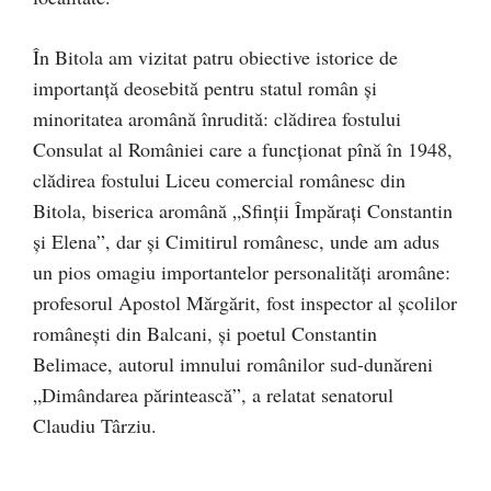
În Bitola am vizitat patru obiective istorice de
importanță deosebită pentru statul român și
minoritatea aromână înrudită: clădirea fostului
Consulat al României care a funcționat pînă în 1948,
clădirea fostului Liceu comercial românesc din
Bitola, biserica aromână „Sfinții Împărați Constantin
și Elena”, dar și Cimitirul românesc, unde am adus
un pios omagiu importantelor personalități aromâne:
profesorul Apostol Mărgărit, fost inspector al școlilor
românești din Balcani, și poetul Constantin
Belimace, autorul imnului românilor sud-dunăreni
„Dimândarea părintească”, a relatat senatorul
Claudiu Târziu.