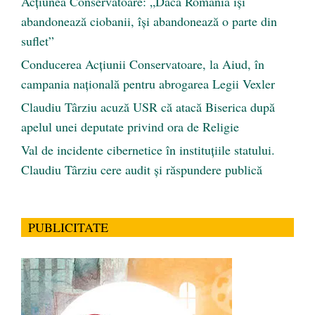
Acțiunea Conservatoare: „Dacă România își
abandonează ciobanii, își abandonează o parte din
suflet”
Conducerea Acțiunii Conservatoare, la Aiud, în
campania națională pentru abrogarea Legii Vexler
Claudiu Târziu acuză USR că atacă Biserica după
apelul unei deputate privind ora de Religie
Val de incidente cibernetice în instituțiile statului.
Claudiu Târziu cere audit și răspundere publică
PUBLICITATE