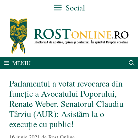
Sari
Social
la
conținut
MENIU
Parlamentul a votat revocarea din
funcţie a Avocatului Poporului,
Renate Weber. Senatorul Claudiu
Târziu (AUR): Asistăm la o
execuție cu public!
16 iunie 2021
de
Rost Online