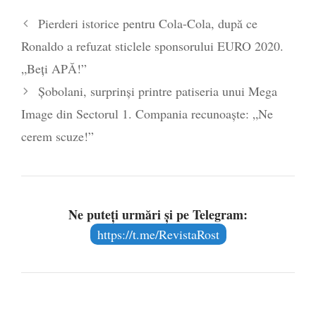
Legea Vexler produce efecte. Bustul
Pierderi istorice pentru Cola-Cola, după ce
poetului Octavian Goga, înlăturat din Iași
Ronaldo a refuzat sticlele sponsorului EURO 2020.
- 16 aprilie 2026
„Beți APĂ!”
Şobolani, surprinși printre patiseria unui Mega
Image din Sectorul 1. Compania recunoaște: „Ne
cerem scuze!”
Ne puteți urmări și pe Telegram:
https://t.me/RevistaRost