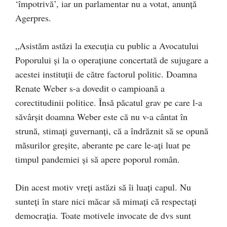
‘împotrivă’, iar un parlamentar nu a votat, anunță
Agerpres.
„Asistăm astăzi la execuţia cu public a Avocatului
Poporului şi la o operaţiune concertată de sujugare a
acestei instituţii de către factorul politic. Doamna
Renate Weber s-a dovedit o campioană a
corectitudinii politice. Însă păcatul grav pe care l-a
săvârşit doamna Weber este că nu v-a cântat în
strună, stimaţi guvernanţi, că a îndrăznit să se opună
măsurilor greşite, aberante pe care le-aţi luat pe
timpul pandemiei şi să apere poporul român.
Din acest motiv vreţi astăzi să îi luaţi capul. Nu
sunteţi în stare nici măcar să mimaţi că respectaţi
democraţia. Toate motivele invocate de dvs sunt