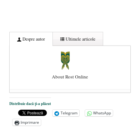
Despre autor
Ultimele articole
About Rost Online
Dezvăluiri cutremurătoare despre
Distribuie dacă ți-a plăcut
președintele Ucrainei, Volodymyr
Telegram
WhatsApp
Zelensky
- 13 mai 2026
Imprimare
Statul care servește Națiunea
- 21 aprilie
2026