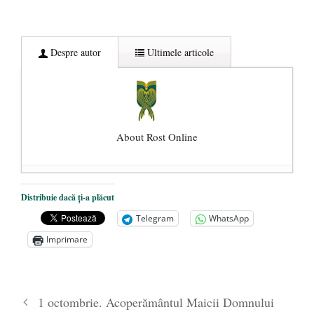
Despre autor
Ultimele articole
About Rost Online
Dezvăluiri cutremurătoare despre
Distribuie dacă ți-a plăcut
președintele Ucrainei, Volodymyr
Telegram
WhatsApp
Zelensky
- 13 mai 2026
Imprimare
Statul care servește Națiunea
- 21 aprilie
2026
Legea Vexler produce efecte. Bustul
1 octombrie. Acoperământul Maicii Domnului
poetului Octavian Goga, înlăturat din Iași