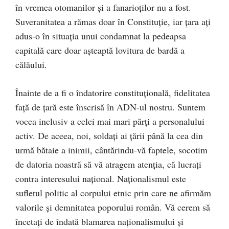
în vremea otomanilor și a fanarioților nu a fost.
Suveranitatea a rămas doar în Constituție, iar țara ați
adus-o în situația unui condamnat la pedeapsa
capitală care doar așteaptă lovitura de bardă a
călăului.
Înainte de a fi o îndatorire constituțională, fidelitatea
față de țară este înscrisă în ADN-ul nostru. Suntem
vocea inclusiv a celei mai mari părți a personalului
activ. De aceea, noi, soldați ai țării până la cea din
urmă bătaie a inimii, cântărindu-vă faptele, socotim
de datoria noastră să vă atragem atenția, că lucrați
contra interesului național. Naționalismul este
sufletul politic al corpului etnic prin care ne afirmăm
valorile și demnitatea poporului român. Vă cerem să
încetați de îndată blamarea naționalismului și