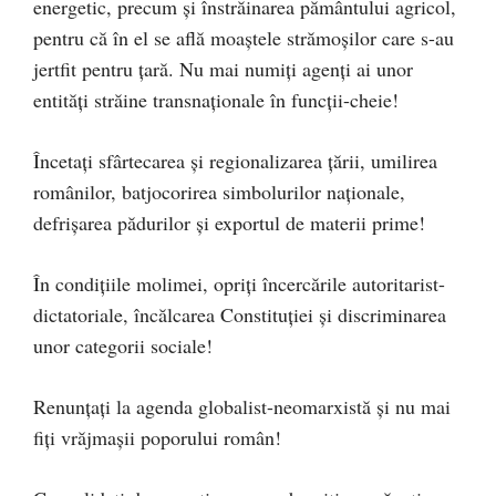
energetic, precum și înstrăinarea pământului agricol,
pentru că în el se află moaștele strămoșilor care s-au
jertfit pentru țară. Nu mai numiți agenți ai unor
entități străine transnaționale în funcții-cheie!
Încetați sfârtecarea și regionalizarea țării, umilirea
românilor, batjocorirea simbolurilor naționale,
defrișarea pădurilor și exportul de materii prime!
În condițiile molimei, opriți încercările autoritarist-
dictatoriale, încălcarea Constituției și discriminarea
unor categorii sociale!
Renunțați la agenda globalist-neomarxistă și nu mai
fiți vrăjmașii poporului român!