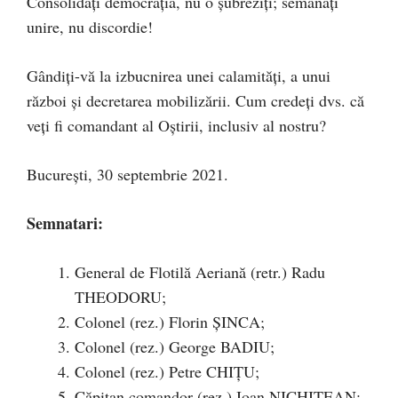
Consolidați democrația, nu o șubreziți; semănați
unire, nu discordie!
Gândiți-vă la izbucnirea unei calamități, a unui
război și decretarea mobilizării. Cum credeți dvs. că
veți fi comandant al Oștirii, inclusiv al nostru?
București, 30 septembrie 2021.
Semnatari:
General de Flotilă Aeriană (retr.) Radu
THEODORU;
Colonel (rez.) Florin ȘINCA;
Colonel (rez.) George BADIU;
Colonel (rez.) Petre CHIȚU;
Căpitan comandor (rez.) Ioan NICHITEAN;