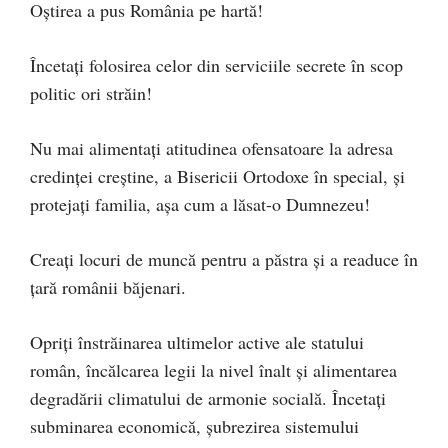
Oștirea a pus România pe hartă!
Încetați folosirea celor din serviciile secrete în scop
politic ori străin!
Nu mai alimentați atitudinea ofensatoare la adresa
credinței creștine, a Bisericii Ortodoxe în special, și
protejați familia, așa cum a lăsat-o Dumnezeu!
Creați locuri de muncă pentru a păstra și a readuce în
țară românii băjenari.
Opriți înstrăinarea ultimelor active ale statului
român, încălcarea legii la nivel înalt și alimentarea
degradării climatului de armonie socială. Încetați
subminarea economică, șubrezirea sistemului