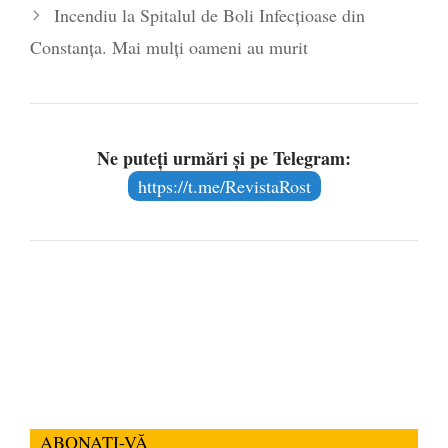
Incendiu la Spitalul de Boli Infecțioase din
- 16 aprilie 2026
Constanţa. Mai mulți oameni au murit
Ne puteți urmări și pe Telegram:
https://t.me/RevistaRost
ABONAȚI-VĂ