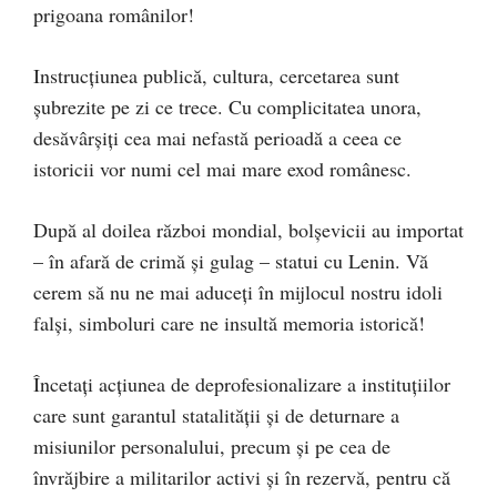
prigoana românilor!
Instrucțiunea publică, cultura, cercetarea sunt
șubrezite pe zi ce trece. Cu complicitatea unora,
desăvârșiți cea mai nefastă perioadă a ceea ce
istoricii vor numi cel mai mare exod românesc.
După al doilea război mondial, bolșevicii au importat
– în afară de crimă și gulag – statui cu Lenin. Vă
cerem să nu ne mai aduceți în mijlocul nostru idoli
falși, simboluri care ne insultă memoria istorică!
Încetați acțiunea de deprofesionalizare a instituțiilor
care sunt garantul statalității și de deturnare a
misiunilor personalului, precum și pe cea de
învrăjbire a militarilor activi și în rezervă, pentru că