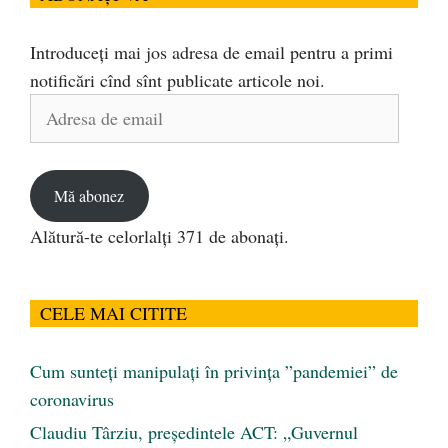
Introduceți mai jos adresa de email pentru a primi
notificări cînd sînt publicate articole noi.
Adresa
de
email
Mă abonez
Alătură-te celorlalți 371 de abonați.
CELE MAI CITITE
Cum sunteți manipulați în privința ”pandemiei” de
coronavirus
Claudiu Târziu, președintele ACT: „Guvernul