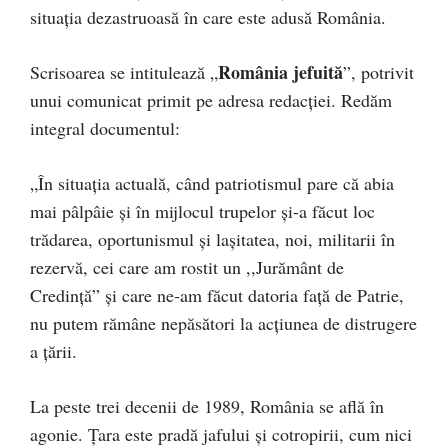
situația dezastruoasă în care este adusă România.
România jefuită
Scrisoarea se intitulează „
”, potrivit
unui comunicat primit pe adresa redacției. Redăm
integral documentul:
„În situația actuală, când patriotismul pare că abia
mai pâlpâie și în mijlocul trupelor și-a făcut loc
trădarea, oportunismul și lașitatea, noi, militarii în
rezervă, cei care am rostit un ,,Jurământ de
Credință” și care ne-am făcut datoria față de Patrie,
nu putem rămâne nepăsători la acțiunea de distrugere
a țării.
La peste trei decenii de 1989, România se află în
agonie. Țara este pradă jafului și cotropirii, cum nici