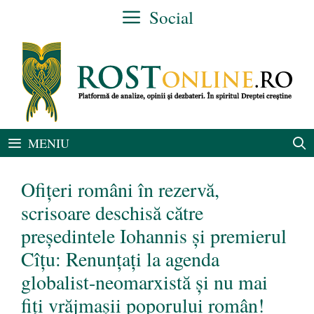
Sari
Social
la
conținut
MENIU
Ofițeri români în rezervă,
scrisoare deschisă către
președintele Iohannis și premierul
Cîțu: Renunțați la agenda
globalist-neomarxistă și nu mai
fiți vrăjmașii poporului român!