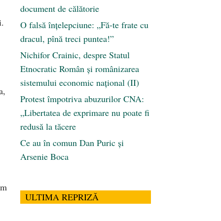
document de călătorie
i.
O falsă înțelepciune: „Fă-te frate cu
dracul, pînă treci puntea!”
Nichifor Crainic, despre Statul
Etnocratic Român şi românizarea
sistemului economic naţional (II)
a,
Protest împotriva abuzurilor CNA:
„Libertatea de exprimare nu poate fi
redusă la tăcere
Ce au în comun Dan Puric şi
Arsenie Boca
,
im
ULTIMA REPRIZĂ