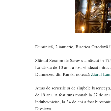
Duminică, 2 ianuarie, Biserica Ortodoxă îl
Sfântul Serafim de Sarov s-a născut in 1759
La vârsta de 10 ani, a fost vindecat mirac
Dumnezeu din Kursk, notează
Ziarul Lum
Atras de scrierile și de slujbele bisericeșt
de 19 ani. A fost tuns monah la 27 de ani s
înduhovnicite, la 34 de ani a fost hirotoni
Diveievo.