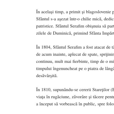
În același timp, a primit și blagoslovenie
Sfântul s-a așezat într-o chilie mică, dedicâ
patristice. Sfântul Serafim obișnuia să part
zilele de Duminică, primind Sfânta Impărtă
În 1804, Sfântul Serafim a fost atacat de t
de acum inainte, aplecat de spate, sprijin
continuu, mult mai fierbinte, timp de o mi
timpului îngenuncheat pe o piatra de lângă 
desăvârșită.
În 1810, supunându-se cererii Stareților (B
viața în rugăciune, zăvorâre și tăcere pen
a început să vorbească în public, spre folo