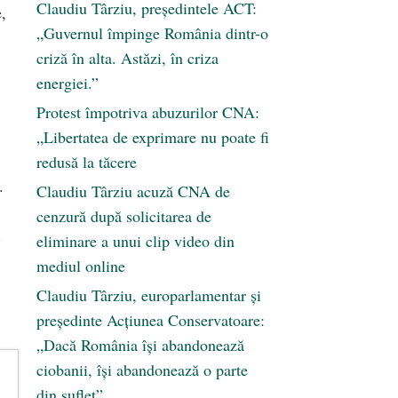
Claudiu Târziu, președintele ACT:
e,
„Guvernul împinge România dintr-o
criză în alta. Astăzi, în criza
energiei.”
Protest împotriva abuzurilor CNA:
„Libertatea de exprimare nu poate fi
redusă la tăcere
.
Claudiu Târziu acuză CNA de
cenzură după solicitarea de
i
eliminare a unui clip video din
mediul online
Claudiu Târziu, europarlamentar și
președinte Acțiunea Conservatoare:
„Dacă România își abandonează
ciobanii, își abandonează o parte
din suflet”