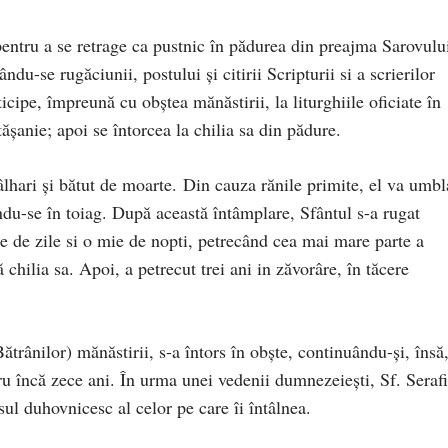
 pentru a se retrage ca pustnic în pădurea din preajma Sarovulu
ndu-se rugăciunii, postului și citirii Scripturii si a scrierilor
icipe, împreună cu obștea mănăstirii, la liturghiile oficiate în
șanie; apoi se întorcea la chilia sa din pădure.
âlhari și bătut de moarte. Din cauza rănile primite, el va umbl
indu-se în toiag. După această întâmplare, Sfântul s-a rugat
e de zile si o mie de nopti, petrecând cea mai mare parte a
chilia sa. Apoi, a petrecut trei ani in zăvorâre, în tăcere
ătrânilor) mănăstirii, s-a întors în obște, continuându-și, însă
tru încă zece ani. În urma unei vedenii dumnezeiești, Sf. Seraf
sul duhovnicesc al celor pe care îi întâlnea.