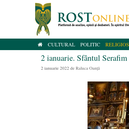
Sari
la
conținut
CULTURAL
POLITIC
RELIGIOS
2 ianuarie. Sfântul Serafim
2 ianuarie 2022
de
Raluca Oanță