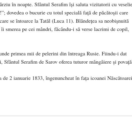
ârziu în noapte. Sfântul Serafim își saluta vizitatorii cu veseli
!”; dovedea o bucurie cu totul specială față de păcătoșii care
 care se întoarce la Tatăl (Luca 11). Blândețea sa neobișnuită
 îi smerea pe cei mândri, făcându-i să verse lacrimi de copil,
 unde primea mii de pelerini din întreaga Rusie. Fiindu-i dat
ni, Sfântul Serafim de Sarov oferea tuturor mângâiere și povață
a de 2 ianuarie 1833, îngenuncheat în fața icoanei Născătoare