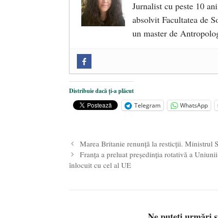
Jurnalist cu peste 10 ani
absolvit Facultatea de So
un master de Antropolog
Zilele Culturii și Spiritualității l
comemorat la 102 ani de la naștere
„Carnea cultivată” în laborator, t
Distribuie dacă ți-a plăcut
iulie 2024
Telegram
WhatsApp
Părintele mărturisitor Constantin 
2024
Marea Britanie renunță la resticții. Ministrul 
Franţa a preluat preşedinţia rotativă a Uniuni
înlocuit cu cel al UE
Ne puteți urmări 