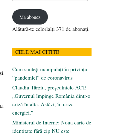
email
Mă abonez
Alătură-te celorlalți 371 de abonați.
CELE MAI CITITE
Cum sunteți manipulați în privința
și.
”pandemiei” de coronavirus
Claudiu Târziu, președintele ACT:
„Guvernul împinge România dintr-o
criză în alta. Astăzi, în criza
ta
energiei.”
Ministerul de Interne: Noua carte de
identitate fără cip NU este