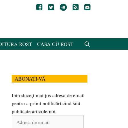
DITURA ROST
CASA CU ROST
ABONAȚI-VĂ
Introduceți mai jos adresa de email
pentru a primi notificări cînd sînt
publicate articole noi.
Adresa
de