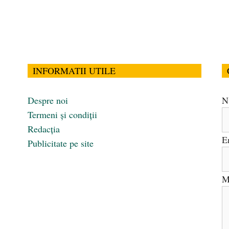
INFORMATII UTILE
Despre noi
N
Termeni și condiții
Redacția
E
Publicitate pe site
M