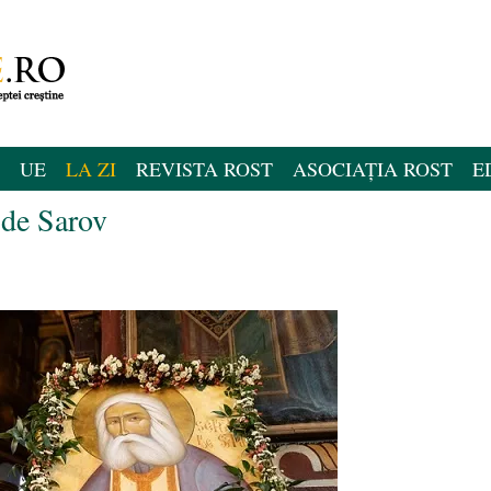
UE
LA ZI
REVISTA ROST
ASOCIAȚIA ROST
E
 de Sarov