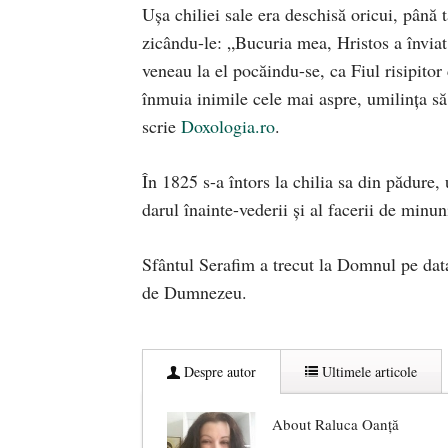
Ușa chiliei sale era deschisă oricui, până t
zicându-le: „Bucuria mea, Hristos a înviat
veneau la el pocăindu-se, ca Fiul risipitor
înmuia inimile cele mai aspre, umilința să
scrie
Doxologia.ro
.
În 1825 s-a întors la chilia sa din pădure,
darul înainte-vederii și al facerii de minu
Sfântul Serafim a trecut la Domnul pe dat
de Dumnezeu.
Despre autor
Ultimele articole
About Raluca Oanță