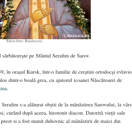
Sursa foto: Basilica.ro
 sărbătorește pe Sfântul Serafim de Sarov.
, în orașul Kursk, într-o familie de creștini ortodocși evlavio
ulos dintr-o boală grea, cu ajutorul icoanei Născătoarei de
ina
.
i, Serafim s-a alăturat obștii de la mănăstirea Sarovului, la vârs
i, curând după aceea, hirotonit diacon. Datorită vieții sale
t preot si a fost numit duhovnic al mănăstirii de maici din