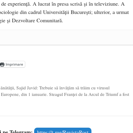
 de experiență. A lucrat în presa scrisă și în televiziune. A
ciologie din cadrul Universității București; ulterior, a urmat
ie și Dezvoltare Comunitară.
a Mănăstirea „Sfânta Ana” Rohia. Părintele Nicolae Steinhardt,
- 29 iulie 2024
ot mai aproape de autorizare pentru comercializare în UE
- 28
Imprimare
Voicescu, pomenit, duminică, la Mănăstirea Cernica
- 27 iulie
Sănătăţii, Sajid Javid: Trebuie să învăţăm să trăim cu virusul
i Europene, din 1 ianuarie. Steagul Franței de la Arcul de Triumf a fost
și pe Telegram:
https://t.me/RevistaRost