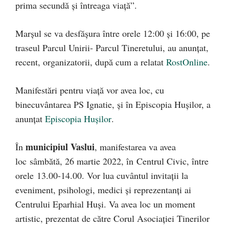
prima secundă și întreaga viață”.
Marșul se va desfășura între orele 12:00 și 16:00, pe
traseul Parcul Unirii- Parcul Tineretului, au anunțat,
recent, organizatorii, după cum a relatat
RostOnline
.
Manifestări pentru viață vor avea loc, cu
binecuvântarea PS Ignatie, și în Episcopia Hușilor, a
anunțat
Episcopia Hușilor
.
municipiul Vaslui
În
, manifestarea va avea
loc sâmbătă, 26 martie 2022, în Centrul Civic, între
orele 13.00-14.00. Vor lua cuvântul invitații la
eveniment, psihologi, medici și reprezentanți ai
Centrului Eparhial Huși. Va avea loc un moment
artistic, prezentat de către Corul Asociației Tinerilor