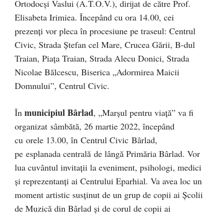
Ortodocși Vaslui (A.T.O.V.), dirijat de către Prof.
Elisabeta Irimiea. Începând cu ora 14.00, cei
prezenți vor pleca în procesiune pe traseul: Centrul
Civic, Strada Ștefan cel Mare, Crucea Gării, B-dul
Traian, Piața Traian, Strada Alecu Donici, Strada
Nicolae Bălcescu, Biserica „Adormirea Maicii
Domnului”, Centrul Civic.
municipiul Bârlad
În
, „Marșul pentru viață” va fi
organizat sâmbătă, 26 martie 2022, începând
cu orele 13.00, în Centrul Civic Bârlad,
pe esplanada centrală de lângă Primăria Bârlad. Vor
lua cuvântul invitații la eveniment, psihologi, medici
și reprezentanți ai Centrului Eparhial. Va avea loc un
moment artistic susținut de un grup de copii ai Școlii
de Muzică din Bârlad și de corul de copii ai