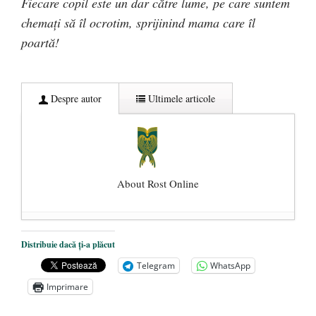
Fiecare copil este un dar către lume, pe care suntem
chemați să îl ocrotim, sprijinind mama care îl
poartă!
Despre autor
Ultimele articole
About Rost Online
Dezvăluiri cutremurătoare despre
Distribuie dacă ți-a plăcut
președintele Ucrainei, Volodymyr
Telegram
WhatsApp
Zelensky
- 13 mai 2026
Imprimare
Statul care servește Națiunea
- 21 aprilie
2026