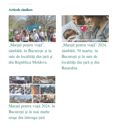
Legea Vexler produce efecte. Bustul
Articole similare
poetului Octavian Goga, înlăturat din Iași
- 16 aprilie 2026
„Marșul pentru viață”,
„Marșul pentru viață” 2024,
sâmbătă, în București și în
sâmbătă, 30 martie, în
sute de localități din țară și
București și în sute de
din Republica Moldova
localități din țară și din
Basarabia
Marșul pentru viață 2024, în
București și în mai multe
orașe din întreaga țară