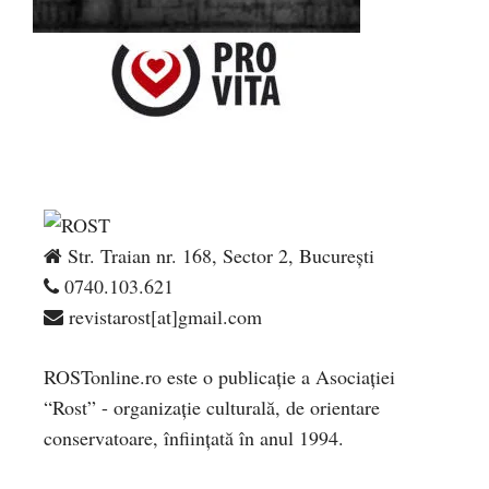
Str. Traian nr. 168, Sector 2, București
0740.103.621
revistarost[at]gmail.com
ROSTonline.ro este o publicaţie a Asociaţiei
“Rost” - organizaţie culturală, de orientare
conservatoare, înfiinţată în anul 1994.