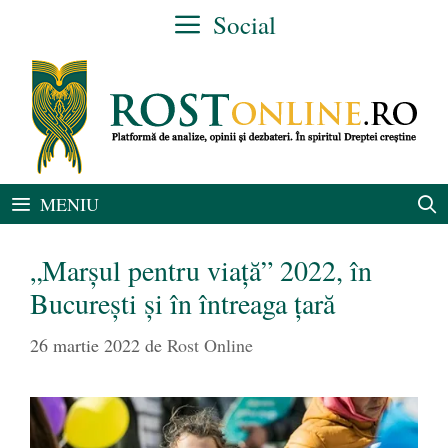
Sari
Social
la
conținut
MENIU
„Marșul pentru viață” 2022, în
București și în întreaga țară
26 martie 2022
de
Rost Online