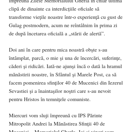
împreună Zilele Memorialului Gherla în chiar ultima
clipă de dinainte ca interdicțiile oficiale să
transforme viețile noastre într-o experiență cu gust de
Gulag postmodern, acum ne reîntâlnim în prima zi
de după încetarea oficială a „stării de alertă”.
Doi ani în care pentru mica noastră obște s-au
întâmplat, parcă, o mie și una de încercări, suferințe,
căderi și ridicări. Iată-ne ajunși încă o dată la hramul
mănăstirii noastre, în Sfântul și Marele Post, ca să
facem pomenirea sfinților 40 de Mucenici din Iezerul
Sevastiei și a înaintașilor noștri care s-au nevoit
pentru Hristos în temnițele comuniste.
Miercuri vom sluji împreună cu IPS Părinte
Mitropolit Andrei la Mănăstirea Sfinții 40 de
Mucenici – Memorialul Gherla. Joi și vineri vom