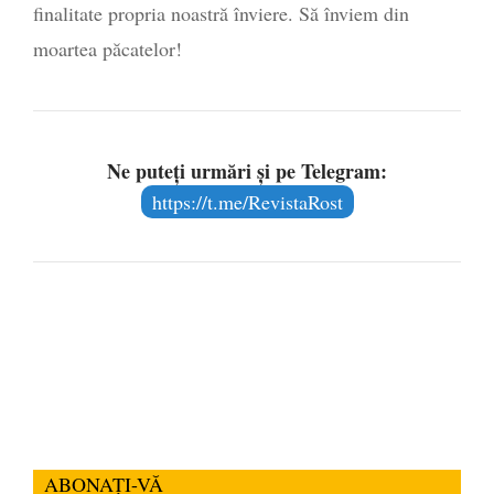
finalitate propria noastră înviere. Să înviem din
moartea păcatelor!
Ne puteți urmări și pe Telegram:
https://t.me/RevistaRost
ABONAȚI-VĂ