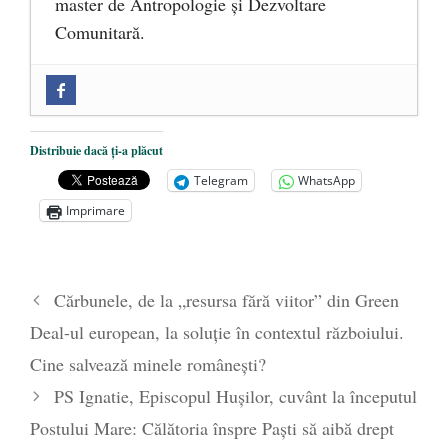
master de Antropologie și Dezvoltare
Comunitară.
Zilele Culturii și Spiritualității la
Mănăstirea „Sfânta Ana” Rohia. Părintele
Nicolae Steinhardt, comemorat la 102 ani
Distribuie dacă ți-a plăcut
de la naștere
- 29 iulie 2024
Telegram
WhatsApp
„Carnea cultivată” în laborator, tot mai
Imprimare
aproape de autorizare pentru
comercializare în UE
- 28 iulie 2024
Părintele mărturisitor Constantin
Cărbunele, de la „resursa fără viitor” din Green
Voicescu, pomenit, duminică, la
Deal-ul european, la soluție în contextul războiului.
Mănăstirea Cernica
- 27 iulie 2024
Cine salvează minele românești?
PS Ignatie, Episcopul Hușilor, cuvânt la începutul
Postului Mare: Călătoria înspre Paști să aibă drept