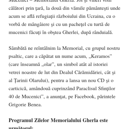
călători prin țară, la două din vămile pământești unde
acum se află refugiații războiului din Ucraina, cu o
vorbă de mângâiere și cu un pachețel cu turtă de
mucenici făcuți în obștea Gherlei, după rânduială.
Sâmbătă ne reîntâlnim la Memorial, cu grupul nostru
psaltic, care a căpătat un nume acum, „Keramos”
(care înseamnă „olar”, un simbol atât al istoriei
vetrei noastre de lut din Dealul Cărămidăriei, cât și
al Țarinii Olarului), pentru a lansa un nou CD și o
carticică, amândouă cuprinzând Paraclisul Sfinților
40 de Mucenici”, a anunțat, pe Facebook, părintele
Grigorie Benea.
Programul Zilelor Memorialului Gherla este
următorul: