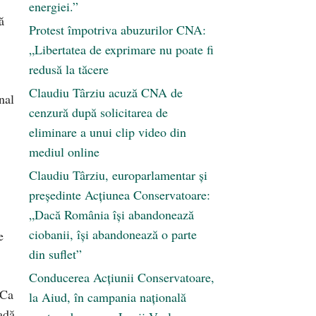
energiei.”
ă
Protest împotriva abuzurilor CNA:
„Libertatea de exprimare nu poate fi
redusă la tăcere
Claudiu Târziu acuză CNA de
nal
cenzură după solicitarea de
eliminare a unui clip video din
mediul online
Claudiu Târziu, europarlamentar și
președinte Acțiunea Conservatoare:
„Dacă România își abandonează
ciobanii, își abandonează o parte
e
din suflet”
Conducerea Acțiunii Conservatoare,
 Ca
la Aiud, în campania națională
adă