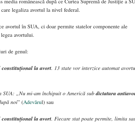
ass media românească după ce Curtea Supremă de Justiție a S
care legaliza avortul la nivel federal.
ce avortul în SUA, ci doar permite statelor componente ale
 legea avortului.
uri de genul:
 constituțional la avort
. 13 state vor interzice automat avortu
n SUA: „Nu mi-am închipuit o Americă sub
dictatura antiavo
după noi
” (
Adevăru
l) sau
 constituțional la avort
. Fiecare stat poate permite, limita sa