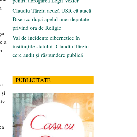
pentru abrogarea Legii Vexler
a
Claudiu Târziu acuză USR că atacă
Biserica după apelul unei deputate
privind ora de Religie
șa
Val de incidente cibernetice în
e a
instituțiile statului. Claudiu Târziu
n
cere audit și răspundere publică
PUBLICITATE
 a
 și
siv
ea