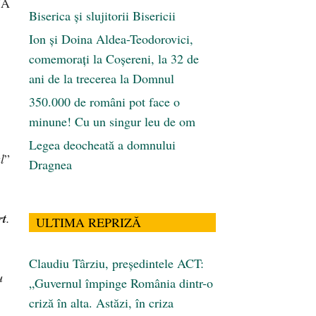
UA
Biserica și slujitorii Bisericii
Ion și Doina Aldea-Teodorovici,
comemorați la Coșereni, la 32 de
ani de la trecerea la Domnul
350.000 de români pot face o
minune! Cu un singur leu de om
Legea deocheată a domnului
l
”
Dragnea
rt
.
ULTIMA REPRIZĂ
Claudiu Târziu, președintele ACT:
u
„Guvernul împinge România dintr-o
criză în alta. Astăzi, în criza