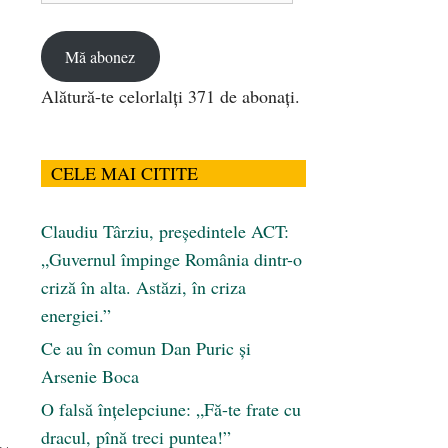
email
Mă abonez
Alătură-te celorlalți 371 de abonați.
CELE MAI CITITE
Claudiu Târziu, președintele ACT:
„Guvernul împinge România dintr-o
criză în alta. Astăzi, în criza
energiei.”
Ce au în comun Dan Puric şi
Arsenie Boca
O falsă înțelepciune: „Fă-te frate cu
dracul, pînă treci puntea!”