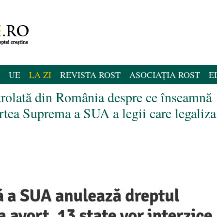
UE
LA ZI
REVISTA ROST
ASOCIAȚIA ROST
E
ntrolată din România despre ce înseamnă
urtea Suprema a SUA a legii care legaliza