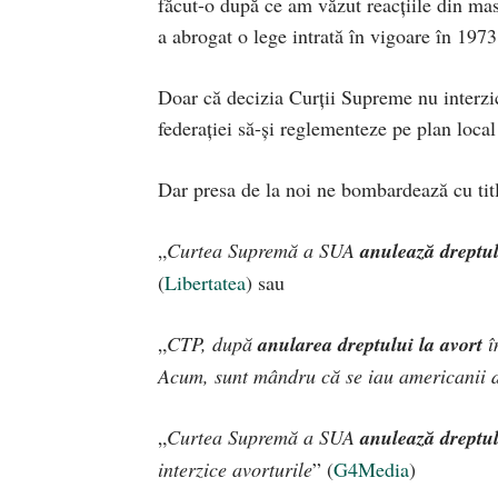
făcut-o după ce am văzut reacțiile din m
a abrogat o lege intrată în vigoare în 1973 
Doar că decizia Curții Supreme nu interzi
federației să-și reglementeze pe plan local
Dar presa de la noi ne bombardează cu titl
„
Curtea Supremă a SUA
anulează dreptul
(
Libertatea
) sau
„
CTP, după
anularea dreptului la avort
î
Acum, sunt mândru că se iau americanii 
„
Curtea Supremă a SUA
anulează dreptul
interzice avorturile
” (
G4Media
)