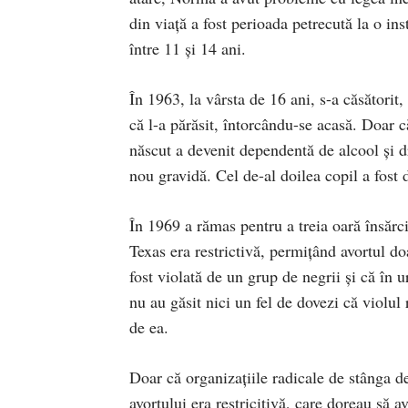
din viață a fost perioada petrecută la o in
între 11 și 14 ani.
În 1963, la vârsta de 16 ani, s-a căsătorit
că l-a părăsit, întorcându-se acasă. Doar c
născut a devenit dependentă de alcool și 
nou gravidă. Cel de-al doilea copil a fost 
În 1969 a rămas pentru a treia oară însărci
Texas era restrictivă, permițând avortul 
fost violată de un grup de negrii și că în u
nu au găsit nici un fel de dovezi că violul 
de ea.
Doar că organizațiile radicale de stânga de
avortului era restricitivă, care doreau să