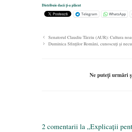
Distribuie dacă ți-a plăcut
Telegram
WhatsApp
Senatorul Claudiu Târziu (AUR): Cultura no
Duminica Sfinților Români, cunoscuți și nec
Ne puteți urmări 
2 comentarii la „Explicații pen