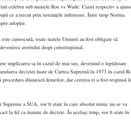
vină celebru sub numele Roe vs Wade. Cazul respectiv a ajuns
pă ce a trecut prin instanțele inferioare. Între timp Norma
spre adopție.
ste cunoscută, toate statele Uniunii au fost obligate să
 devenirea avortului drept constituțional.
te implicarea sa în cazul de mai sus, devenind o luptătoare
 anularea deciziei luate de Curtea Supremă în 1973 în cazul R
procedura dăunează femeilor, dar cererea ei a fost respinsă î
ții Supreme a SUA, vor fi state în care absolut nimic nu se va
xact la fel ca înainte de decizie. În același timp, vor fi state în