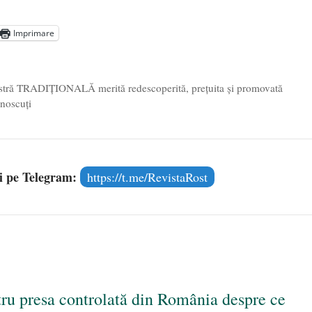
Imprimare
astră TRADIȚIONALĂ merită redescoperită, prețuita și promovată
unoscuți
și pe Telegram:
https://t.me/RevistaRost
tru presa controlată din România despre ce