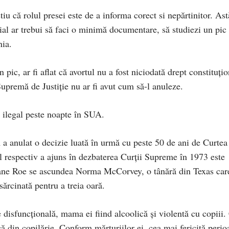
tiu că rolul presei este de a informa corect si nepărtinitor. Ast
al ar trebui să faci o minimă documentare, să studiezi un pic
nia.
pic, ar fi aflat că avortul nu a fost niciodată drept constituțio
Supremă de Justiție nu ar fi avut cum să-l anuleze.
t ilegal peste noapte în SUA.
a anulat o decizie luată în urmă cu peste 50 de ani de Curtea
respectiv a ajuns în dezbaterea Curții Supreme în 1973 este
ane Roe se ascundea Norma McCorvey, o tânără din Texas car
sărcinată pentru a treia oară.
 disfuncțională, mama ei fiind alcoolică și violentă cu copiii.
 din copilărie. Conform mărturiilor ei, cea mai fericită perio