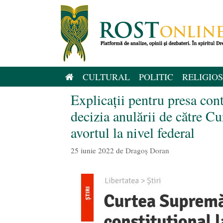
Sari
la
conținut
CULTURAL
POLITIC
RELIGIOS
Explicații pentru presa co
decizia anulării de către C
avortul la nivel federal
25 iunie 2022
de
Dragoș Doran