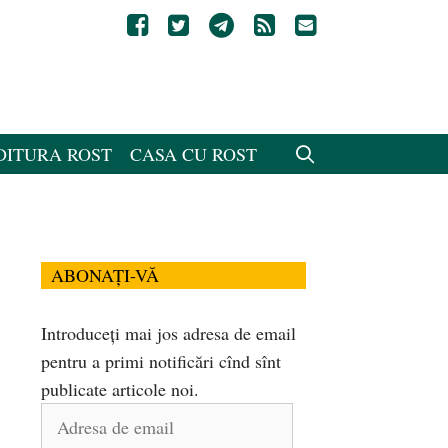
DITURA ROST
CASA CU ROST
ABONAȚI-VĂ
Introduceți mai jos adresa de email
pentru a primi notificări cînd sînt
publicate articole noi.
Adresa
de