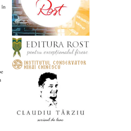
 în
oe
n