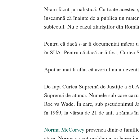
N-am făcut jurnalistică. Cu toate acestea ș
înseamnă că înainte de a publica un materi
subiectul. Nu e cazul ziariștilor din Româ
Pentru că dacă s-ar fi documentat măcar un 
în SUA. Pentru că dacă ar fi fost, Curtea 
Apoi ar mai fi aflat că avortul nu a deveni
De fapt Curtea Supremă de Justiție a SUA 
Supremă de atunci. Numele sub care cazul 
Roe vs Wade. În care, sub pseudonimul J
în 1969, la vârsta de 21 de ani, a rămas în
Norma McCorvey
provenea dintr-o familie
atare, Norma a avut probleme cu legea încă