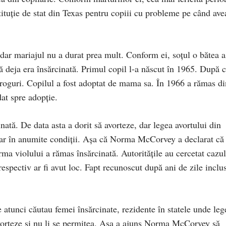
stituție de stat din Texas pentru copiii cu probleme pe când ave
, dar mariajul nu a durat prea mult. Conform ei, soțul o bătea a
ă deja era însărcinată. Primul copil l-a născut în 1965. După c
droguri. Copilul a fost adoptat de mama sa. În 1966 a rămas di
dat spre adopție.
nată. De data asta a dorit să avorteze, dar legea avortului din
doar în anumite condiții. Așa că Norma McCorvey a declarat că
rma violului a rămas însărcinată. Autoritățile au cercetat cazul
respectiv ar fi avut loc. Fapt recunoscut după ani de zile inclu
 atunci căutau femei însărcinate, rezidente în statele unde leg
 avorteze și nu li se permitea. Așa a ajuns Norma McCorvey să