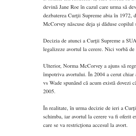
devină Jane Roe în cazul care urma să de
dezbaterea Curții Supreme abia în 1972, du
McCorvey născuse deja și dăduse copilul 
Decizia de atunci a Curții Supreme a SUA e
legalizeze avortul la cerere. Nici vorbă de
Ulterior, Norma McCorvey a ajuns să regre
împotriva avortului. În 2004 a cerut chiar
vs Wade spunând că acum există dovezi că 
2005.
În realitate, în urma decizie de ieri a Cur
schimba, iar avortul la cerere va fi oferit e
care se va restricționa accesul la avort.