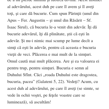
al adevărului, acest duh pe care îl avem şi îl aveţi
toţi, şi care dă bucurie. Cum spun Părinţii (unul din
Apus – Fer. Augustin – şi unul din Răsărit – Sf.
Isaac Sirul), că bucuria le-a venit din adevăr. Îţi dă
bucurie adevărul, îţi dă plinătate, ştii că eşti în
adevăr. Şi nu-i nimic mai scump pe lume decît a
simţi că eşti în adevăr, pentru că aceasta e bucuria
vieţii de veci. Plăcerea e mai mult de la simţuri.
Omul caută mai mult plăcerea. Are şi ea valoarea ei
pentru trup, pentru simţuri. Bucuria e semn al
Duhului Sfînt. Căci „roada Duhului este dragostea,
bucuria, pacea” (Galateni 5, 22). Vedeţi? Acum, cu
acest duh al adevărului, pe care îl aveţi (se simte, se
vede în ochii voştri, pe feţele voastre care se
luminează), să ascultăm!