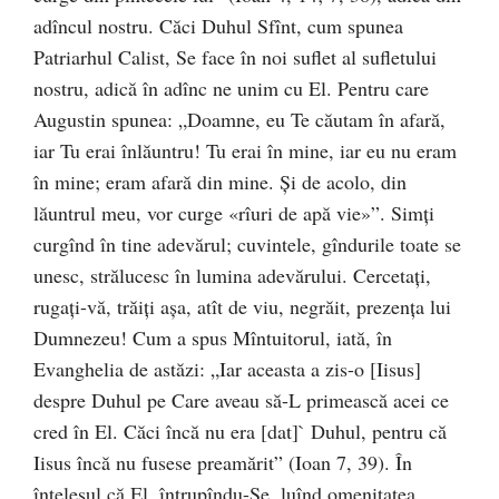
adîncul nostru. Căci Duhul Sfînt, cum spunea
Patriarhul Calist, Se face în noi suflet al sufletului
nostru, adică în adînc ne unim cu El. Pentru care
Augustin spunea: „Doamne, eu Te căutam în afară,
iar Tu erai înlăuntru! Tu erai în mine, iar eu nu eram
în mine; eram afară din mine. Şi de acolo, din
lăuntrul meu, vor curge «rîuri de apă vie»”. Simţi
curgînd în tine adevărul; cuvintele, gîndurile toate se
unesc, strălucesc în lumina adevărului. Cercetaţi,
rugaţi-vă, trăiţi aşa, atît de viu, negrăit, prezenţa lui
Dumnezeu! Cum a spus Mîntuitorul, iată, în
Evanghelia de astăzi: „Iar aceasta a zis-o [Iisus]
despre Duhul pe Care aveau să-L primească acei ce
cred în El. Căci încă nu era [dat]` Duhul, pentru că
Iisus încă nu fusese preamărit” (Ioan 7, 39). În
înţelesul că El, întrupîndu-Se, luînd omenitatea