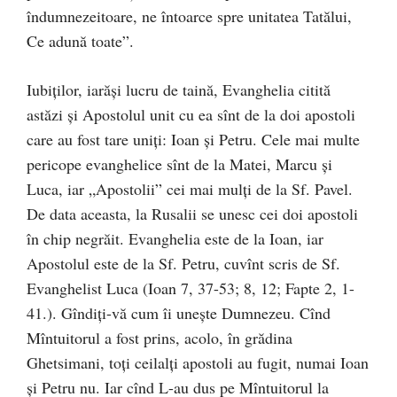
îndumnezeitoare, ne întoarce spre unitatea Tatălui,
Ce adună toate”.
Iubiţilor, iarăşi lucru de taină, Evanghelia citită
astăzi şi Apostolul unit cu ea sînt de la doi apostoli
care au fost tare uniţi: Ioan şi Petru. Cele mai multe
pericope evanghelice sînt de la Matei, Marcu şi
Luca, iar „Apostolii” cei mai mulţi de la Sf. Pavel.
De data aceasta, la Rusalii se unesc cei doi apostoli
în chip negrăit. Evanghelia este de la Ioan, iar
Apostolul este de la Sf. Petru, cuvînt scris de Sf.
Evanghelist Luca (Ioan 7, 37-53; 8, 12; Fapte 2, 1-
41.). Gîndiţi-vă cum îi uneşte Dumnezeu. Cînd
Mîntuitorul a fost prins, acolo, în grădina
Ghetsimani, toţi ceilalţi apostoli au fugit, numai Ioan
şi Petru nu. Iar cînd L-au dus pe Mîntuitorul la