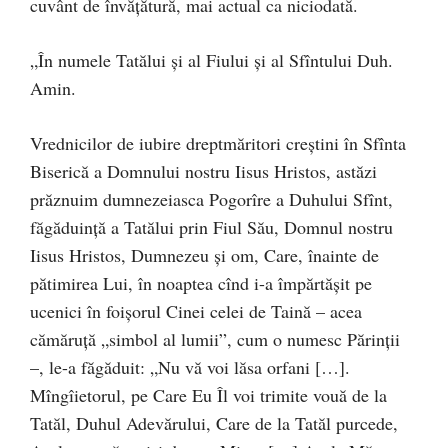
cuvânt de învățătură, mai actual ca niciodată.
„În numele Tatălui şi al Fiului şi al Sfîntului Duh.
Amin.
Vrednicilor de iubire dreptmăritori creştini în Sfînta
Biserică a Domnului nostru Iisus Hristos, astăzi
prăznuim dumnezeiasca Pogorîre a Duhului Sfînt,
făgăduinţă a Tatălui prin Fiul Său, Domnul nostru
Iisus Hristos, Dumnezeu şi om, Care, înainte de
pătimirea Lui, în noaptea cînd i-a împărtăşit pe
ucenici în foişorul Cinei celei de Taină – acea
cămăruţă „simbol al lumii”, cum o numesc Părinţii
–, le-a făgăduit: „Nu vă voi lăsa orfani […].
Mîngîietorul, pe Care Eu Îl voi trimite vouă de la
Tatăl, Duhul Adevărului, Care de la Tatăl purcede,