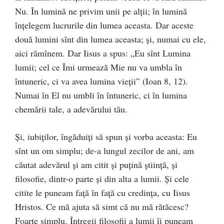
Nu. În lumină ne privim unii pe alţii; în lumină
înţelegem lucrurile din lumea aceasta. Dar aceste
două lumini sînt din lumea aceasta; şi, numai cu ele,
aici rămînem. Dar Iisus a spus: „Eu sînt Lumina
lumii; cel ce Îmi urmează Mie nu va umbla în
întuneric, ci va avea lumina vieţii” (Ioan 8, 12).
Numai în El nu umbli în întuneric, ci în lumina
chemării tale, a adevărului tău.
Şi, iubiţilor, îngăduiţi să spun şi vorba aceasta: Eu
sînt un om simplu; de-a lungul zecilor de ani, am
căutat adevărul şi am citit şi puţină ştiinţă, şi
filosofie, dintr-o parte şi din alta a lumii. Şi cele
citite le puneam faţă în faţă cu credinţa, cu Iisus
Hristos. Ce mă ajuta să simt că nu mă rătăcesc?
Foarte simplu. Întregii filosofii a lumii îi puneam