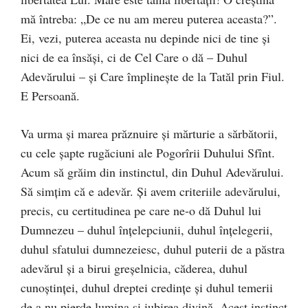
mă întreba: „De ce nu am mereu puterea aceasta?”.
Ei, vezi, puterea aceasta nu depinde nici de tine şi
nici de ea însăşi, ci de Cel Care o dă – Duhul
Adevărului – şi Care împlineşte de la Tatăl prin Fiul.
E Persoană.
Va urma şi marea prăznuire şi mărturie a sărbătorii,
cu cele şapte rugăciuni ale Pogorîrii Duhului Sfînt.
Acum să grăim din instinctul, din Duhul Adevărului.
Să simţim că e adevăr. Şi avem criteriile adevărului,
precis, cu certitudinea pe care ne-o dă Duhul lui
Dumnezeu – duhul înţelepciunii, duhul înţelegerii,
duhul sfatului dumnezeiesc, duhul puterii de a păstra
adevărul şi a birui greşelnicia, căderea, duhul
cunoştinţei, duhul dreptei credinţe şi duhul temerii
de a nu pierde lumina şi iubirea divină. Acest instinct