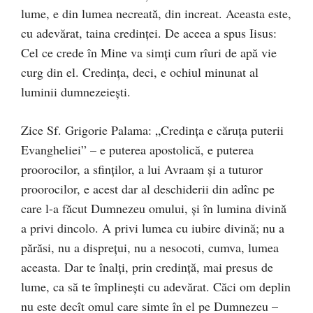
lume, e din lumea necreată, din increat. Aceasta este,
cu adevărat, taina credinţei. De aceea a spus Iisus:
Cel ce crede în Mine va simţi cum rîuri de apă vie
curg din el. Credinţa, deci, e ochiul minunat al
luminii dumnezeieşti.
Zice Sf. Grigorie Palama: „Credinţa e căruţa puterii
Evangheliei” – e puterea apostolică, e puterea
proorocilor, a sfinţilor, a lui Avraam şi a tuturor
proorocilor, e acest dar al deschiderii din adînc pe
care l-a făcut Dumnezeu omului, şi în lumina divină
a privi dincolo. A privi lumea cu iubire divină; nu a
părăsi, nu a dispreţui, nu a nesocoti, cumva, lumea
aceasta. Dar te înalţi, prin credinţă, mai presus de
lume, ca să te împlineşti cu adevărat. Căci om deplin
nu este decît omul care simte în el pe Dumnezeu –