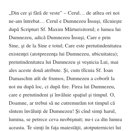
„Din cer şi fără de veste” – Cerul… de atîtea ori noi
ne-am întrebat… Cerul e Dumnezeu Însuşi, tîlcuieşte
după Scripturi Sf. Maxim Mărturisitorul; e lumea lui
Dumnezeu, adică Dumnezeu Însuşi, Care e prin
Sine, şi de la Sine e totul; Care este pretutindenitatea
existenţei (atotprezenţa lui Dumnezeu, ubicuitatea);
pretutindenitatea lui Dumnezeu şi veşnicia Lui, mai
ales aceste două atribute. Şi, cum tîlcuia Sf. Ioan
Damaschin atît de frumos, Dumnezeu a coborît la
noi nu după loc, ci după fire. Firea lui Dumnezeu,
care e pretutindeni şi învăluie spaţiul şi timpul. O,
Doamne, ar trebui să ne cutremurăm tot timpul că
sîntem învăluiţi de Dumnezeu! Şi cînd simţi harul,
lumina, se petrece ceva neobişnuit; nu-i ca din lumea
aceasta. Te simţi în faţa maiestăţii, atotputerniciei lui