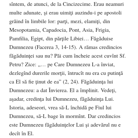
sîntem, de atunci, de la Cincizecime. Erau neamuri
multe adunate, şi erau uimiţi auzindu-i pe apostoli
grăind în limbile lor: parţi, mezi, elamiţi, din
Mesopotamia, Capadocia, Pont, Asia, Frigia,
Pamfilia, Egipt, din părţile Libiei… Făgăduise
Dumnezeu (Facerea 3, 14-15). A rămas credincios
făgăduinţei sau nu? Păi cum încheie acest cuvînt Sf.
Petru? Zice: „… pe Care Dumnezeu L-a înviat,
dezlegînd durerile morţii, întrucît nu era cu putinţă
ca El să fie ţinut de ea” (2, 24). Făgăduinţa lui
Dumnezeu: a dat Învierea. El a împlinit. Vedeţi,
aşadar, credinţa lui Dumnezeu, făgăduinţa Lui.
Istoria, adeseori, vrea să-L închidă pe Fiul lui
Dumnezeu, să-L bage în mormînt. Dar credincios
este Dumnezeu făgăduinţelor Lui şi adevărul nu e
decît în El.