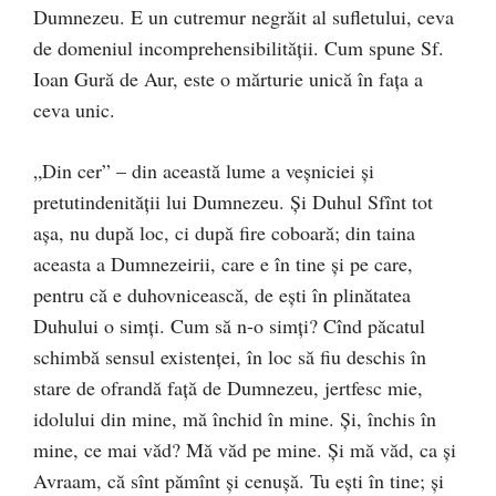
Dumnezeu. E un cutremur negrăit al sufletului, ceva
de domeniul incomprehensibilităţii. Cum spune Sf.
Ioan Gură de Aur, este o mărturie unică în faţa a
ceva unic.
„Din cer” – din această lume a veşniciei şi
pretutindenităţii lui Dumnezeu. Şi Duhul Sfînt tot
aşa, nu după loc, ci după fire coboară; din taina
aceasta a Dumnezeirii, care e în tine şi pe care,
pentru că e duhovnicească, de eşti în plinătatea
Duhului o simţi. Cum să n-o simţi? Cînd păcatul
schimbă sensul existenţei, în loc să fiu deschis în
stare de ofrandă faţă de Dumnezeu, jertfesc mie,
idolului din mine, mă închid în mine. Şi, închis în
mine, ce mai văd? Mă văd pe mine. Şi mă văd, ca şi
Avraam, că sînt pămînt şi cenuşă. Tu eşti în tine; şi