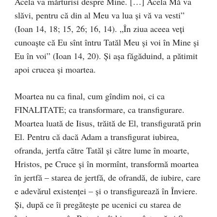
Acela va mărturisi despre Mine. […] Acela Mă va
slăvi, pentru că din al Meu va lua şi vă va vesti”
(Ioan 14, 18; 15, 26; 16, 14). „În ziua aceea veţi
cunoaşte că Eu sînt întru Tatăl Meu şi voi în Mine şi
Eu în voi” (Ioan 14, 20). Şi aşa făgăduind, a pătimit
apoi crucea şi moartea.
Moartea nu ca final, cum gîndim noi, ci ca
FINALITATE; ca transformare, ca transfigurare.
Moartea luată de Iisus, trăită de El, transfigurată prin
El. Pentru că dacă Adam a transfigurat iubirea,
ofranda, jertfa către Tatăl şi către lume în moarte,
Hristos, pe Cruce şi în mormînt, transformă moartea
în jertfă – starea de jertfă, de ofrandă, de iubire, care
e adevărul existenţei – şi o transfigurează în Înviere.
Şi, după ce îi pregăteşte pe ucenici cu starea de