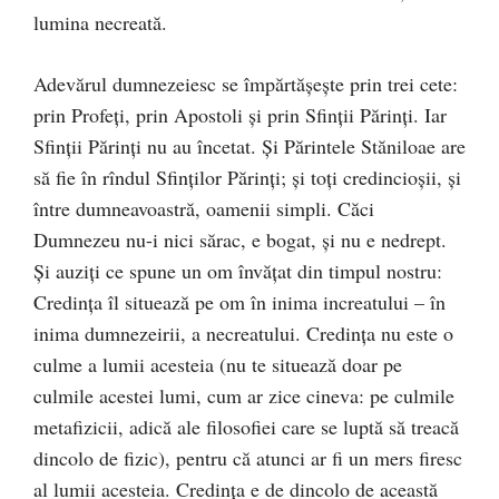
lumina necreată.
Adevărul dumnezeiesc se împărtăşeşte prin trei cete:
prin Profeţi, prin Apostoli şi prin Sfinţii Părinţi. Iar
Sfinţii Părinţi nu au încetat. Şi Părintele Stăniloae are
să fie în rîndul Sfinţilor Părinţi; şi toţi credincioşii, şi
între dumneavoastră, oamenii simpli. Căci
Dumnezeu nu-i nici sărac, e bogat, şi nu e nedrept.
Şi auziţi ce spune un om învăţat din timpul nostru:
Credinţa îl situează pe om în inima increatului – în
inima dumnezeirii, a necreatului. Credinţa nu este o
culme a lumii acesteia (nu te situează doar pe
culmile acestei lumi, cum ar zice cineva: pe culmile
metafizicii, adică ale filosofiei care se luptă să treacă
dincolo de fizic), pentru că atunci ar fi un mers firesc
al lumii acesteia. Credinţa e de dincolo de această