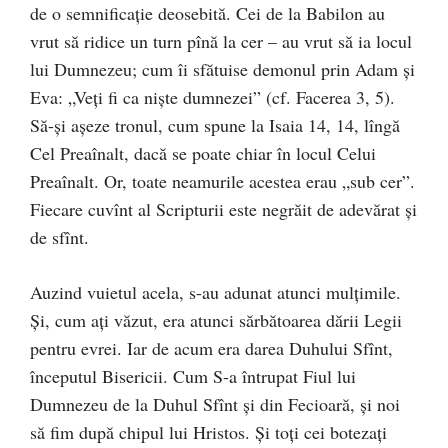
de o semnificaţie deosebită. Cei de la Babilon au
vrut să ridice un turn pînă la cer – au vrut să ia locul
lui Dumnezeu; cum îi sfătuise demonul prin Adam şi
Eva: „Veţi fi ca nişte dumnezei” (cf. Facerea 3, 5).
Să-şi aşeze tronul, cum spune la Isaia 14, 14, lîngă
Cel Preaînalt, dacă se poate chiar în locul Celui
Preaînalt. Or, toate neamurile acestea erau „sub cer”.
Fiecare cuvînt al Scripturii este negrăit de adevărat şi
de sfînt.
Auzind vuietul acela, s-au adunat atunci mulţimile.
Şi, cum aţi văzut, era atunci sărbătoarea dării Legii
pentru evrei. Iar de acum era darea Duhului Sfînt,
începutul Bisericii. Cum S-a întrupat Fiul lui
Dumnezeu de la Duhul Sfînt şi din Fecioară, şi noi
să fim după chipul lui Hristos. Şi toţi cei botezaţi