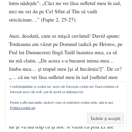
întru nădejde”: „Căci nu vei lăsa sufletul meu în iad,
nici nu vei da pe Cel Sfînt al Tău să vadă
stricăciune…” (Fapte 2, 25-27).
Auzi, deodată, cum se mişcă cuvîntul! David spune:
Totdeauna am văzut pe Domnul (adică pe Hristos, pe
Fiul lui Dumnezeu) lîngă Tatăl înaintea mea, ca să
nu mă clatin. „De aceea s-a bucurat inima mea…
limba mea… şi trupul meu [şi al fiecăruia!]”. De ce?
„… că nu vei lăsa sufletul meu în iad [sufletul meu
va fi în lumina credinţei, nu în iad], nici nu vei da pe
Confidențialitate și cookie-uri: acest site folosește cookie-uri. Dacă continui să
folosești acest site web, ești de acord cu utilizarea lor.
Cel Sfînt al Tău să vadă stricăciune” – la Domnul se
referă. Deci Petru vorbeşte despre David. David a
Pentru a afla mai multe, inclusiv cum să controlezi cookie-urile, uită-te aici:
Politică cookie-uri
profeţit că el a văzut pe Fiul lui Dumnezeu de-a
dreapta Tatălui, a văzut că Se va întrupa din coapsele
lui şi va lua trup ca şi noi. A văzut că prin El are