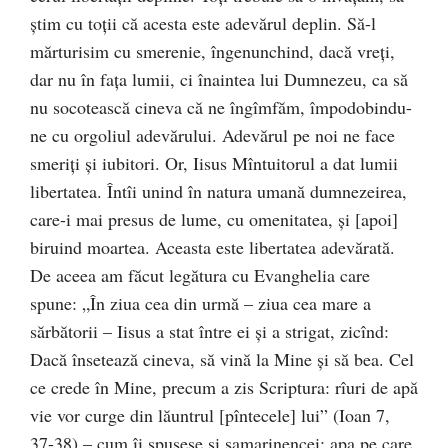
ştim cu toţii că acesta este adevărul deplin. Să-l
mărturisim cu smerenie, îngenunchind, dacă vreţi,
dar nu în faţa lumii, ci înaintea lui Dumnezeu, ca să
nu socotească cineva că ne îngîmfăm, împodobindu-
ne cu orgoliul adevărului. Adevărul pe noi ne face
smeriţi şi iubitori. Or, Iisus Mîntuitorul a dat lumii
libertatea. Întîi unind în natura umană dumnezeirea,
care-i mai presus de lume, cu omenitatea, şi [apoi]
biruind moartea. Aceasta este libertatea adevărată.
De aceea am făcut legătura cu Evanghelia care
spune: „În ziua cea din urmă – ziua cea mare a
sărbătorii – Iisus a stat între ei şi a strigat, zicînd:
Dacă însetează cineva, să vină la Mine şi să bea. Cel
ce crede în Mine, precum a zis Scriptura: rîuri de apă
vie vor curge din lăuntrul [pîntecele] lui” (Ioan 7,
37-38) – cum îi spusese şi samarinencei: apa pe care