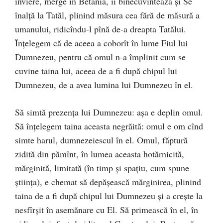
înviere, merge în Betania, îi binecuvîntează şi Se
înalţă la Tatăl, plinind măsura cea fără de măsură a
umanului, ridicîndu-l pînă de-a dreapta Tatălui.
Înţelegem că de aceea a coborît în lume Fiul lui
Dumnezeu, pentru că omul n-a împlinit cum se
cuvine taina lui, aceea de a fi după chipul lui
Dumnezeu, de a avea lumina lui Dumnezeu în el.
Să simtă prezenţa lui Dumnezeu: aşa e deplin omul.
Să înţelegem taina aceasta negrăită: omul e om cînd
simte harul, dumnezeiescul în el. Omul, făptură
zidită din pămînt, în lumea aceasta hotărnicită,
mărginită, limitată (în timp şi spaţiu, cum spune
ştiinţa), e chemat să depăşească mărginirea, plinind
taina de a fi după chipul lui Dumnezeu şi a creşte la
nesfîrşit în asemănare cu El. Să primească în el, în