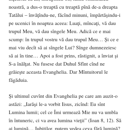
noastră, a dus-o treaptă cu treaptă pînă de-a dreapta
Tatălui – învăţîndu-ne, făcînd minuni, împărtăşindu-i
pe ucenici în noaptea aceea: Luaţi, mîncaţi, vă dau
trupul Meu, vă dau sîngele Meu. Adică ce e mai
scump: în trupul vostru vă dau trupul Meu… Şi ce e
mai viu decît să ai sîngele Lui? Sînge dumnezeiesc
să ai în tine… Apoi a fost prins, răstignit, a înviat şi
S-a înălţat. Nu fusese dat Duhul Sfînt cînd ne
grăieşte aceasta Evanghelia. Dar Mîntuitorul le
făgăduia.
Şi ultimul cuvînt din Evanghelia pe care am auzit-o
astăzi: „Iarăşi le-a vorbit Iisus, zicînd: Eu sînt
Lumina lumii; cel ce Îmi urmează Mie nu va umbla
în întuneric, ci va avea lumina vieţii” (Ioan 8, 12). Să
ai lumină… Iubiţilor, putem vedea ceva fără lumină?