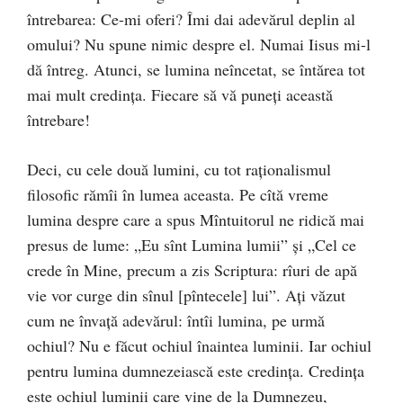
întrebarea: Ce-mi oferi? Îmi dai adevărul deplin al
omului? Nu spune nimic despre el. Numai Iisus mi-l
dă întreg. Atunci, se lumina neîncetat, se întărea tot
mai mult credinţa. Fiecare să vă puneţi această
întrebare!
Deci, cu cele două lumini, cu tot raţionalismul
filosofic rămîi în lumea aceasta. Pe cîtă vreme
lumina despre care a spus Mîntuitorul ne ridică mai
presus de lume: „Eu sînt Lumina lumii” şi „Cel ce
crede în Mine, precum a zis Scriptura: rîuri de apă
vie vor curge din sînul [pîntecele] lui”. Aţi văzut
cum ne învaţă adevărul: întîi lumina, pe urmă
ochiul? Nu e făcut ochiul înaintea luminii. Iar ochiul
pentru lumina dumnezeiască este credinţa. Credinţa
este ochiul luminii care vine de la Dumnezeu,