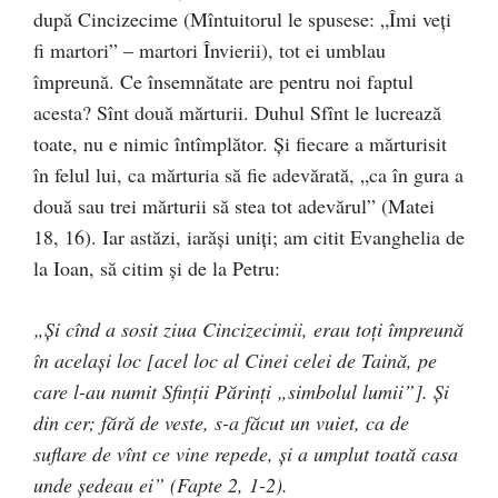
după Cincizecime (Mîntuitorul le spusese: „Îmi veţi
fi martori” – martori Învierii), tot ei umblau
împreună. Ce însemnătate are pentru noi faptul
acesta? Sînt două mărturii. Duhul Sfînt le lucrează
toate, nu e nimic întîmplător. Şi fiecare a mărturisit
în felul lui, ca mărturia să fie adevărată, „ca în gura a
două sau trei mărturii să stea tot adevărul” (Matei
18, 16). Iar astăzi, iarăşi uniţi; am citit Evanghelia de
la Ioan, să citim şi de la Petru:
„Şi cînd a sosit ziua Cincizecimii, erau toţi împreună
în acelaşi loc [acel loc al Cinei celei de Taină, pe
care l-au numit Sfinţii Părinţi „simbolul lumii”]. Şi
din cer; fără de veste, s-a făcut un vuiet, ca de
suflare de vînt ce vine repede, şi a umplut toată casa
unde şedeau ei” (Fapte 2, 1-2).