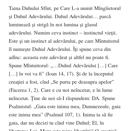
Taina Duhului Sfînt, pe Care L-a numit Mîngîietorul
şi Duhul Adevărului. Duhul Adevărului… parcă
luminează şi strigă în noi lumina şi glasul
adevărului. Numim ceva instinct – instinctul vieţii.
Este şi un instinct al adevărului, pe care Mîntuitorul
îl numeşte Duhul Adevărului. Îţi spune ceva din
adînc: aceasta este adevărat şi altfel nu poate fi.
Spune Mîntuitorul: „…Duhul Adevărului […] Care
[…] în voi va fi” (Ioan 14, 17). Şi de la începutul
creaţiei a fost, cînd „Se purta pe deasupra apelor”
(Facerea 1, 2). Care e cu noi neîncetat, e în lume
neîncetat. Ţine de noi să-I răspundem: DA. Spune
Psalmistul: „Gata este inima mea, Dumnezeule, gata
este inima mea” (Psalmul 107, 1). Inima ta să fie
gata, dar nu decizi tu cînd vine Duhul; El, în
libertatea Lui. Mare este taina libertăţii! O creştină