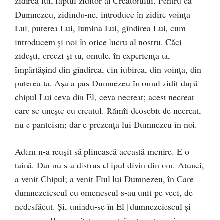
zidirea lui, faptul ziditor al Creatorului. Pentru că
Dumnezeu, zidindu-ne, introduce în zidire voinţa
Lui, puterea Lui, lumina Lui, gîndirea Lui, cum
introducem şi noi în orice lucru al nostru. Căci
zideşti, creezi şi tu, omule, în experienţa ta,
împărtăşind din gîndirea, din iubirea, din voinţa, din
puterea ta. Aşa a pus Dumnezeu în omul zidit după
chipul Lui ceva din El, ceva necreat; acest necreat
care se uneşte cu creatul. Rămîi deosebit de necreat,
nu e panteism; dar e prezenţa lui Dumnezeu în noi.
Adam n-a reuşit să plinească această menire. E o
taină. Dar nu s-a distrus chipul divin din om. Atunci,
a venit Chipul; a venit Fiul lui Dumnezeu, în Care
dumnezeiescul cu omenescul s-au unit pe veci, de
nedesfăcut. Şi, unindu-se în El [dumnezeiescul şi
omenescul], omenitatea noastră a trecut-o prin cruce