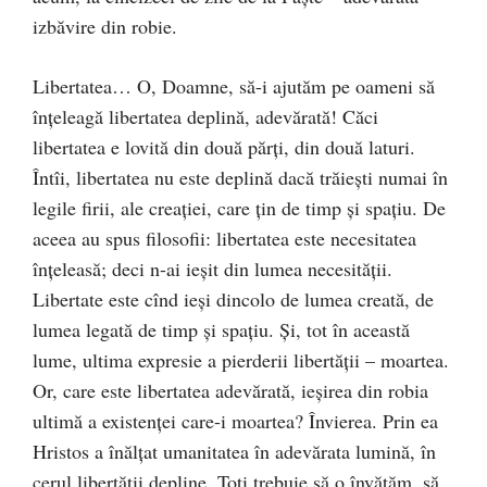
izbăvire din robie.
Libertatea… O, Doamne, să-i ajutăm pe oameni să
înţeleagă libertatea deplină, adevărată! Căci
libertatea e lovită din două părţi, din două laturi.
Întîi, libertatea nu este deplină dacă trăieşti numai în
legile firii, ale creaţiei, care ţin de timp şi spaţiu. De
aceea au spus filosofii: libertatea este necesitatea
înţeleasă; deci n-ai ieşit din lumea necesităţii.
Libertate este cînd ieşi dincolo de lumea creată, de
lumea legată de timp şi spaţiu. Şi, tot în această
lume, ultima expresie a pierderii libertăţii – moartea.
Or, care este libertatea adevărată, ieşirea din robia
ultimă a existenţei care-i moartea? Învierea. Prin ea
Hristos a înălţat umanitatea în adevărata lumină, în
cerul libertăţii depline. Toţi trebuie să o învăţăm, să