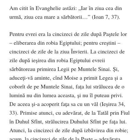
Am citit în Evanghelie astăzi: „Iar în ziua cea din
urmă, ziua cea mare a sărbătorii…” (Ioan 7, 37).
Pentru evrei era la cincizeci de zile după Paştele lor
– eliberarea din robia Egiptului; pentru creştini –
cincizeci de zile de la ziua Învierii. La cincizeci de
zile după ieşirea din robia Egiptului evreii
sărbătoreau primirea Legii pe Muntele Sinai. Şi,
aduceţi-vă aminte, cînd Moise a primit Legea şi a
coborît de pe Muntele Sinai, faţa lui strălucea de o
lumină nu din lumea aceasta, şi nu îl puteau privi.
De aceea şi-a acoperit faţa sa cu un văl (Ieşirea 34,
33). Primise atunci, cu adevărat, de la Tatăl prin Fiul
în Duhul Sfînt, strălucirea Duhului Sfînt pe faţa lui.
Atunci, la cincizeci de zile după izbăvirea din robie;
acum, la cincizeci de zile de la Paşte – adevărata