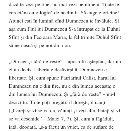
dacă te vezi pe tine, nu mai vezi pe nimeni. Toate le
cercetăm cu o logică de neclintit. Să cugete oricine!
Atunci eşti în lumină cînd Dumnezeu te învăluie. Şi
aşa cum Fiul lui Dumnezeu S-a întrupat de la Duhul
Sfînt şi din Fecioara Maria, la fel trimite Duhul Sfînt
să ne nască şi pe noi din nou.
„Din cer şi fără de veste” – apostolii aşteptau, dar nu
ei au decis. Libertate desăvîrşită. Dumnezeu e
libertate. Şi, cum spune Patriarhul Calist, harul lui
Dumnezeu nu e din fire, nu e din lumea aceasta; e
din lumea lui Dumnezeu. Şi „fără de veste” – nu-l
decizi tu. Tu te poţi pregăti, îl doreşti, îl cauţi
(„Cereţi şi vi se va da, căutaţi şi veţi afla, bateţi şi vi
se va deschide” – Matei 7, 7). Şi, cum a făgăduit,
iată, deodată, „s-a făcut un vuiet, ca de suflare de