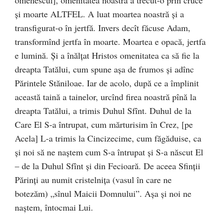
şi moarte ALTFEL. A luat moartea noastră şi a
transfigurat-o în jertfă. Invers decît făcuse Adam,
transformînd jertfa în moarte. Moartea e opacă, jertfa
e lumină. Şi a înălţat Hristos omenitatea ca să fie la
dreapta Tatălui, cum spune aşa de frumos şi adînc
Părintele Stăniloae. Iar de acolo, după ce a împlinit
această taină a tainelor, urcînd firea noastră pînă la
dreapta Tatălui, a trimis Duhul Sfînt. Duhul de la
Care El S-a întrupat, cum mărturisim în Crez, [pe
Acela] L-a trimis la Cincizecime, cum făgăduise, ca
şi noi să ne naştem cum S-a întrupat şi S-a născut El
– de la Duhul Sfînt şi din Fecioară. De aceea Sfinţii
Părinţi au numit cristelniţa (vasul în care ne
botezăm) „sînul Maicii Domnului”. Aşa şi noi ne
naştem, întocmai Lui.