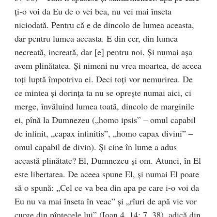
ţi-o voi da Eu de o vei bea, nu vei mai înseta
niciodată. Pentru că e de dincolo de lumea aceasta,
dar pentru lumea aceasta. E din cer, din lumea
necreată, increată, dar [e] pentru noi. Şi numai aşa
avem plinătatea. Şi nimeni nu vrea moartea, de aceea
toţi luptă împotriva ei. Deci toţi vor nemurirea. De
ce mintea şi dorinţa ta nu se opreşte numai aici, ci
merge, învăluind lumea toată, dincolo de marginile
ei, pînă la Dumnezeu („homo ipsis” – omul capabil
de infinit, „capax infinitis”, „homo capax divini” –
omul capabil de divin). Şi cine în lume a adus
această plinătate? El, Dumnezeu şi om. Atunci, în El
este libertatea. De aceea spune El, şi numai El poate
să o spună: „Cel ce va bea din apa pe care i-o voi da
Eu nu va mai înseta în veac” şi „rîuri de apă vie vor
curge din pîntecele lui” (Ioan 4, 14; 7, 38), adică din