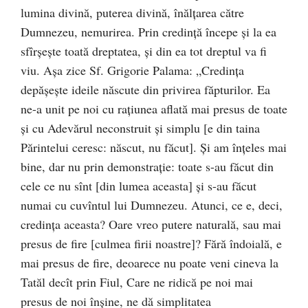
lumina divină, puterea divină, înălţarea către
Dumnezeu, nemurirea. Prin credinţă începe şi la ea
sfîrşeşte toată dreptatea, şi din ea tot dreptul va fi
viu. Aşa zice Sf. Grigorie Palama: „Credinţa
depăşeşte ideile născute din privirea făpturilor. Ea
ne-a unit pe noi cu raţiunea aflată mai presus de toate
şi cu Adevărul neconstruit şi simplu [e din taina
Părintelui ceresc: născut, nu făcut]. Şi am înţeles mai
bine, dar nu prin demonstraţie: toate s-au făcut din
cele ce nu sînt [din lumea aceasta] şi s-au făcut
numai cu cuvîntul lui Dumnezeu. Atunci, ce e, deci,
credinţa aceasta? Oare vreo putere naturală, sau mai
presus de fire [culmea firii noastre]? Fără îndoială, e
mai presus de fire, deoarece nu poate veni cineva la
Tatăl decît prin Fiul, Care ne ridică pe noi mai
presus de noi înşine, ne dă simplitatea