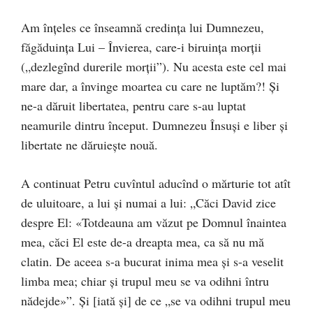
Am înţeles ce înseamnă credinţa lui Dumnezeu,
făgăduinţa Lui – Învierea, care-i biruinţa morţii
(„dezlegînd durerile morţii”). Nu acesta este cel mai
mare dar, a învinge moartea cu care ne luptăm?! Şi
ne-a dăruit libertatea, pentru care s-au luptat
neamurile dintru început. Dumnezeu Însuşi e liber şi
libertate ne dăruieşte nouă.
A continuat Petru cuvîntul aducînd o mărturie tot atît
de uluitoare, a lui şi numai a lui: „Căci David zice
despre El: «Totdeauna am văzut pe Domnul înaintea
mea, căci El este de-a dreapta mea, ca să nu mă
clatin. De aceea s-a bucurat inima mea şi s-a veselit
limba mea; chiar şi trupul meu se va odihni întru
nădejde»”. Şi [iată şi] de ce „se va odihni trupul meu