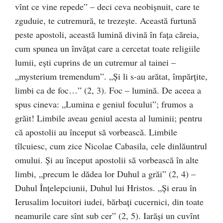
vînt ce vine repede” – deci ceva neobişnuit, care te
zguduie, te cutremură, te trezeşte. Această furtună
peste apostoli, această lumină divină în faţa căreia,
cum spunea un învăţat care a cercetat toate religiile
lumii, eşti cuprins de un cutremur al tainei –
„mysterium tremendum”. „Şi li s-au arătat, împărţite,
limbi ca de foc…” (2, 3). Foc – lumină. De aceea a
spus cineva: „Lumina e geniul focului”; frumos a
grăit! Limbile aveau geniul acesta al luminii; pentru
că apostolii au început să vorbească. Limbile
tîlcuiesc, cum zice Nicolae Cabasila, cele dinlăuntrul
omului. Şi au început apostolii să vorbească în alte
limbi, „precum le dădea lor Duhul a grăi” (2, 4) –
Duhul Înţelepciunii, Duhul lui Hristos. „Şi erau în
Ierusalim locuitori iudei, bărbaţi cucernici, din toate
neamurile care sînt sub cer” (2, 5). Iarăşi un cuvînt