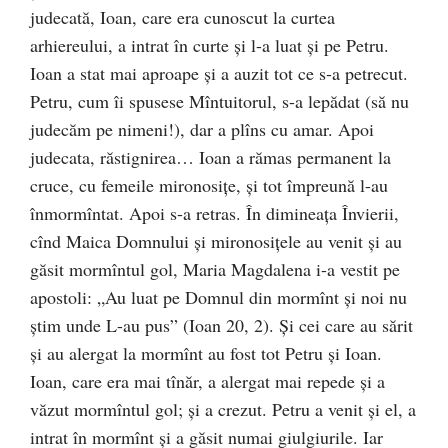
judecată, Ioan, care era cunoscut la curtea
arhiereului, a intrat în curte şi l-a luat şi pe Petru.
Ioan a stat mai aproape şi a auzit tot ce s-a petrecut.
Petru, cum îi spusese Mîntuitorul, s-a lepădat (să nu
judecăm pe nimeni!), dar a plîns cu amar. Apoi
judecata, răstignirea… Ioan a rămas permanent la
cruce, cu femeile mironosiţe, şi tot împreună l-au
înmormîntat. Apoi s-a retras. În dimineaţa Învierii,
cînd Maica Domnului şi mironosiţele au venit şi au
găsit mormîntul gol, Maria Magdalena i-a vestit pe
apostoli: „Au luat pe Domnul din mormînt şi noi nu
ştim unde L-au pus” (Ioan 20, 2). Şi cei care au sărit
şi au alergat la mormînt au fost tot Petru şi Ioan.
Ioan, care era mai tînăr, a alergat mai repede şi a
văzut mormîntul gol; şi a crezut. Petru a venit şi el, a
intrat în mormînt şi a găsit numai giulgiurile. Iar