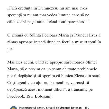
„Fără credință în Dumnezeu, nu am mai avea
speranță și nu am mai vedea lumina care să ne
călăuzează pașii atunci când totul pare pierdut.
O icoană cu Sfânta Fecioara Maria și Pruncul Iisus a
rămas aproape intactă după ce focul a mistuit totul în
jur.
Mai ales acum, când se apropie sărbătoarea Sfintei
Maria, să o privim ca un semn că toate problemele
pot fi depășite și să sperăm că bunica Elena din satul
Coștiugeni…cu ajutorul semenilor, va reuși să
depășească acest moment dificil”, a transmis, pe
Facebook, ISU Botoșani.