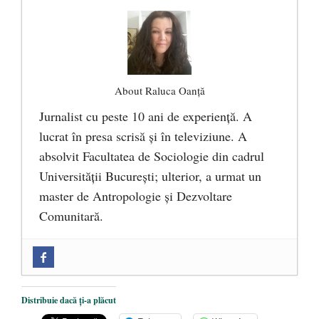
About Raluca Oanță
Jurnalist cu peste 10 ani de experiență. A
lucrat în presa scrisă și în televiziune. A
absolvit Facultatea de Sociologie din cadrul
Universității București; ulterior, a urmat un
master de Antropologie și Dezvoltare
Comunitară.
Zilele Culturii și Spiritualității la
Mănăstirea „Sfânta Ana” Rohia. Părintele
Nicolae Steinhardt, comemorat la 102 ani
Distribuie dacă ți-a plăcut