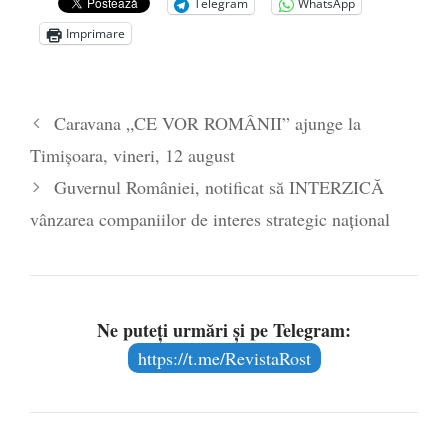
de la naștere
- 29 iulie 2024
Telegram
WhatsApp
„Carnea cultivată” în laborator, tot mai
Imprimare
aproape de autorizare pentru
comercializare în UE
- 28 iulie 2024
Părintele mărturisitor Constantin
Caravana „CE VOR ROMÂNII” ajunge la
Voicescu, pomenit, duminică, la
Timișoara, vineri, 12 august
Mănăstirea Cernica
- 27 iulie 2024
Guvernul României, notificat să INTERZICĂ
vânzarea companiilor de interes strategic național
Ne puteți urmări și pe Telegram:
https://t.me/RevistaRost