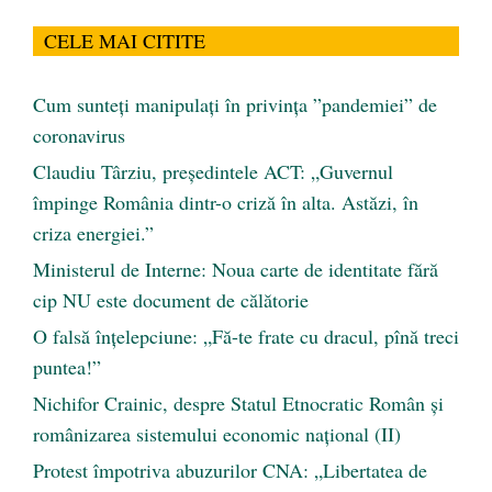
CELE MAI CITITE
Cum sunteți manipulați în privința ”pandemiei” de
coronavirus
Claudiu Târziu, președintele ACT: „Guvernul
împinge România dintr-o criză în alta. Astăzi, în
criza energiei.”
Ministerul de Interne: Noua carte de identitate fără
cip NU este document de călătorie
O falsă înțelepciune: „Fă-te frate cu dracul, pînă treci
puntea!”
Nichifor Crainic, despre Statul Etnocratic Român şi
românizarea sistemului economic naţional (II)
Protest împotriva abuzurilor CNA: „Libertatea de