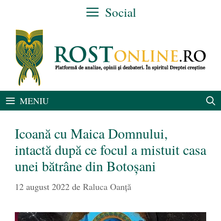
Sari
Social
la
conținut
MENIU
Icoană cu Maica Domnului,
intactă după ce focul a mistuit casa
unei bătrâne din Botoșani
12 august 2022
de
Raluca Oanță