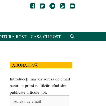
DITURA ROST
CASA CU ROST
ABONAȚI-VĂ
Introduceți mai jos adresa de email
pentru a primi notificări cînd sînt
publicate articole noi.
Adresa
de