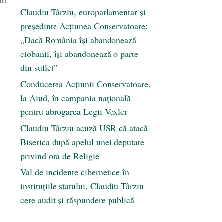
ri.
Claudiu Târziu, europarlamentar și
președinte Acțiunea Conservatoare:
„Dacă România își abandonează
ciobanii, își abandonează o parte
din suflet”
Conducerea Acțiunii Conservatoare,
la Aiud, în campania națională
pentru abrogarea Legii Vexler
Claudiu Târziu acuză USR că atacă
Biserica după apelul unei deputate
privind ora de Religie
Val de incidente cibernetice în
instituțiile statului. Claudiu Târziu
cere audit și răspundere publică