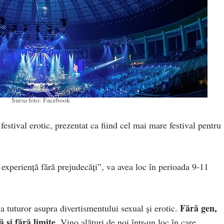
Sursa foto: Facebook
festival erotic, prezentat ca fiind cel mai mare festival pentru
 experiență fără prejudecăți”, va avea loc în perioada 9-11
Fără gen,
 tuturor asupra divertismentului sexual și erotic.
 și fără limite.
Vino alături de noi într-un loc în care