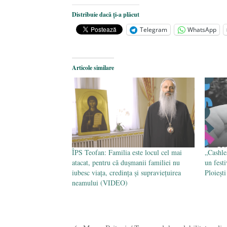
comemorat la 102 ani de la naștere
„Carnea cultivată” în laborator, t
Distribuie dacă ți-a plăcut
iulie 2024
Telegram
WhatsApp
Părintele mărturisitor Constantin 
2024
Articole similare
ÎPS Teofan: Familia este locul cel mai
„Cashle
atacat, pentru că dușmanii familiei nu
un fest
iubesc viața, credința și supraviețuirea
Ploiești
neamului (VIDEO)