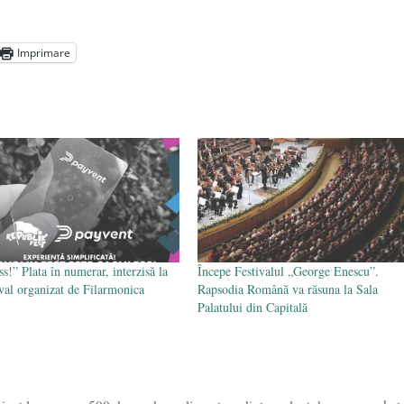
- 29 iulie 2024
ot mai aproape de autorizare pentru comercializare în UE
- 28
Imprimare
Voicescu, pomenit, duminică, la Mănăstirea Cernica
- 27 iulie
ss!” Plata în numerar, interzisă la
Începe Festivalul „George Enescu”.
ival organizat de Filarmonica
Rapsodia Română va răsuna la Sala
Palatului din Capitală