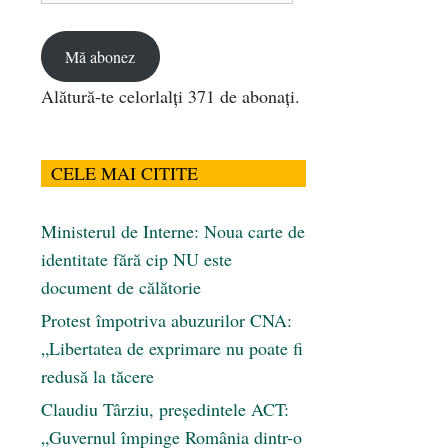
email
Mă abonez
Alătură-te celorlalți 371 de abonați.
CELE MAI CITITE
Ministerul de Interne: Noua carte de
identitate fără cip NU este
document de călătorie
Protest împotriva abuzurilor CNA:
„Libertatea de exprimare nu poate fi
redusă la tăcere
Claudiu Târziu, președintele ACT:
„Guvernul împinge România dintr-o