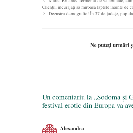
Marea Britanie/ Termenul de valabilitate, eli
Clienții, încurajați să miroasă laptele înainte de
Dezastru demografic! În 37 de județe, popula
Ne puteți urmări 
Un comentariu la „Sodoma și G
festival erotic din Europa va a
Alexandra