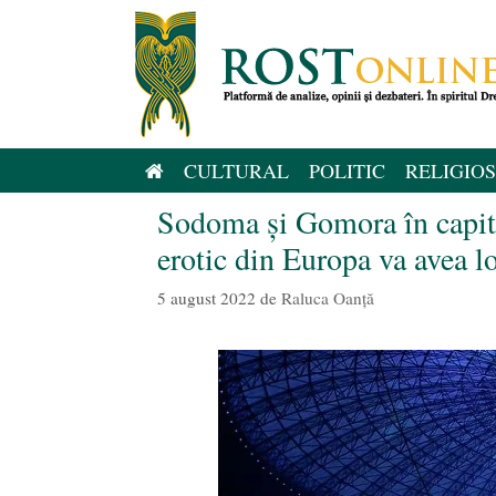
Sari
la
conținut
CULTURAL
POLITIC
RELIGIOS
Sodoma și Gomora în capit
erotic din Europa va avea 
5 august 2022
de
Raluca Oanță