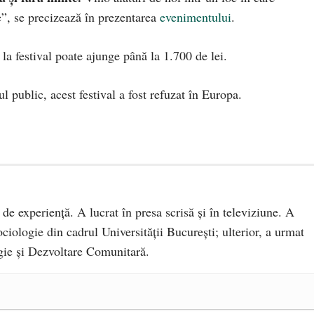
, se precizează în prezentarea
evenimentului
.
la festival poate ajunge până la 1.700 de lei.
ul public, acest festival a fost refuzat în Europa.
 de experiență. A lucrat în presa scrisă și în televiziune. A
ciologie din cadrul Universității București; ulterior, a urmat
ie și Dezvoltare Comunitară.
a Mănăstirea „Sfânta Ana” Rohia. Părintele Nicolae Steinhardt,