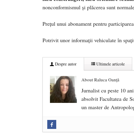
nonconformismul și plăcerea sunt normale”
Prețul unui abonament pentru participarea 
Potrivit unor informații vehiculate în spați
Despre autor
Ultimele articole
About Raluca Oanță
Jurnalist cu peste 10 ani
absolvit Facultatea de So
un master de Antropolog
Zilele Culturii și Spiritualității l