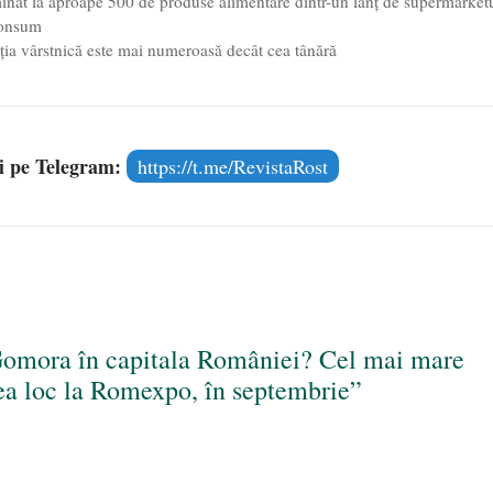
minat la aproape 500 de produse alimentare dintr-un lanț de supermarketu
 consum
ția vârstnică este mai numeroasă decât cea tânără
și pe Telegram:
https://t.me/RevistaRost
omora în capitala României? Cel mai mare
vea loc la Romexpo, în septembrie”