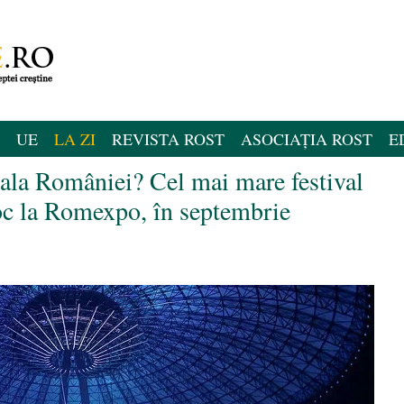
UE
LA ZI
REVISTA ROST
ASOCIAȚIA ROST
E
ala României? Cel mai mare festival
loc la Romexpo, în septembrie