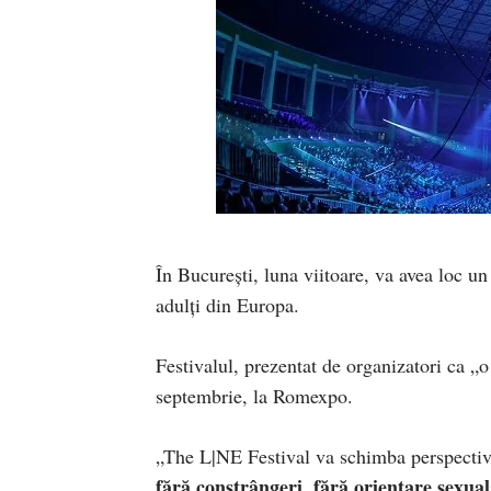
În București, luna viitoare, va avea loc un 
adulți din Europa.
Festivalul, prezentat de organizatori ca „o
septembrie, la Romexpo.
„The L|NE Festival va schimba perspectiva
fără constrângeri, fără orientare sexuală