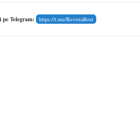
și pe Telegram:
https://t.me/RevistaRost