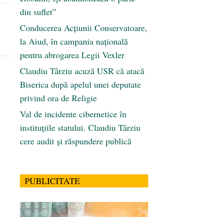
din suflet”
Conducerea Acțiunii Conservatoare,
la Aiud, în campania națională
pentru abrogarea Legii Vexler
Claudiu Târziu acuză USR că atacă
Biserica după apelul unei deputate
privind ora de Religie
Val de incidente cibernetice în
instituțiile statului. Claudiu Târziu
cere audit și răspundere publică
PUBLICITATE