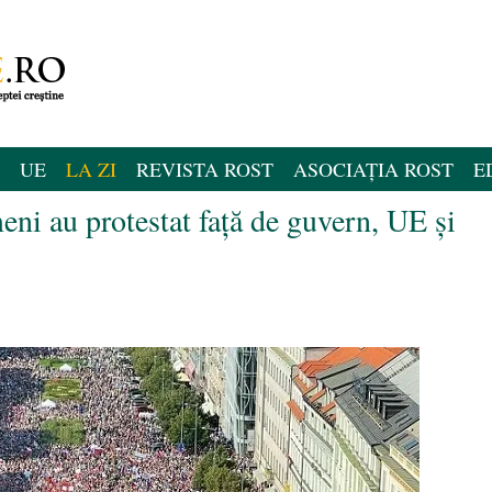
UE
LA ZI
REVISTA ROST
ASOCIAȚIA ROST
E
ni au protestat față de guvern, UE și