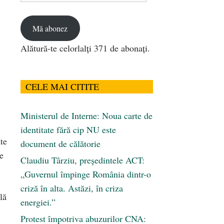
email
Mă abonez
Alătură-te celorlalți 371 de abonați.
CELE MAI CITITE
Ministerul de Interne: Noua carte de
identitate fără cip NU este
te
document de călătorie
e
Claudiu Târziu, președintele ACT:
„Guvernul împinge România dintr-o
criză în alta. Astăzi, în criza
lă
energiei.”
Protest împotriva abuzurilor CNA: