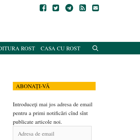
DITURA ROST
CASA CU ROST
ABONAȚI-VĂ
Introduceți mai jos adresa de email
pentru a primi notificări cînd sînt
publicate articole noi.
Adresa
de