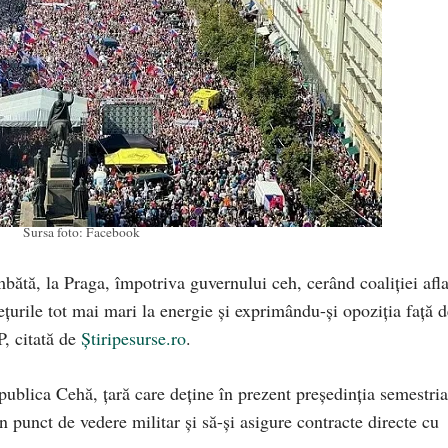
Sursa foto: Facebook
bătă, la Praga, împotriva guvernului ceh, cerând coaliţiei afla
eţurile tot mai mari la energie şi exprimându-şi opoziţia faţă d
, citată de
Știripesurse.ro
.
ublica Cehă, ţară care deţine în prezent preşedinţia semestria
in punct de vedere militar şi să-şi asigure contracte directe cu