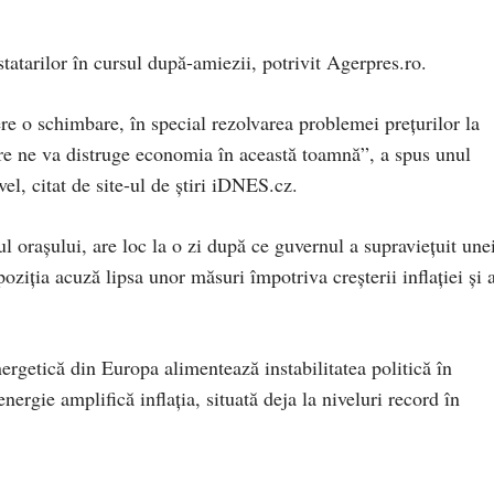
tatarilor în cursul după-amiezii, potrivit Agerpres.ro.
re o schimbare, în special rezolvarea problemei preţurilor la
 care ne va distruge economia în această toamnă”, a spus unul
el, citat de site-ul de ştiri iDNES.cz.
ul oraşului, are loc la o zi după ce guvernul a supravieţuit une
oziţia acuză lipsa unor măsuri împotriva creşterii inflaţiei şi 
rgetică din Europa alimentează instabilitatea politică în
energie amplifică inflaţia, situată deja la niveluri record în