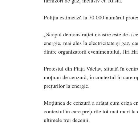
furnizori de gaz, inclusiv cu Rusia.
Poliţia estimează la 70.000 numărul protes
„Scopul demonstraţiei noastre este de a ce
energie, mai ales la electricitate şi gaz,
dintre organizatorii evenimentului, Jiri Hav
Protestul din Piaţa Václav, situată în centr
moţiuni de cenzură, în contextul în care op
preţurilor la energie.
Moţiunea de cenzură a arătat cum criza ene
contextul în care preţurile tot mai mari la 
ultimele trei decenii.