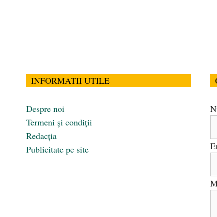
INFORMATII UTILE
Despre noi
N
Termeni și condiții
Redacția
E
Publicitate pe site
M