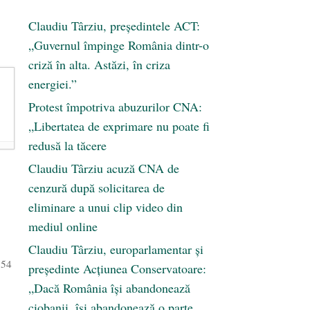
Claudiu Târziu, președintele ACT:
„Guvernul împinge România dintr-o
criză în alta. Astăzi, în criza
energiei.”
Protest împotriva abuzurilor CNA:
„Libertatea de exprimare nu poate fi
redusă la tăcere
Claudiu Târziu acuză CNA de
cenzură după solicitarea de
eliminare a unui clip video din
mediul online
Claudiu Târziu, europarlamentar și
 54
președinte Acțiunea Conservatoare:
„Dacă România își abandonează
ciobanii, își abandonează o parte