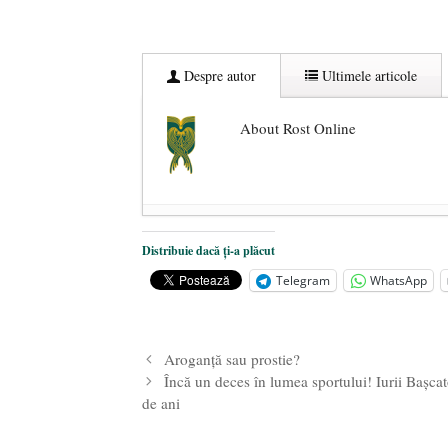
Despre autor
Ultimele articole
About Rost Online
Dezvăluiri cutremurătoare despre 
Distribuie dacă ți-a plăcut
Statul care servește Națiunea
- 21 
Telegram
WhatsApp
Legea Vexler produce efecte. Bustu
Aroganță sau prostie?
Încă un deces în lumea sportului! Iurii Bașca
de ani