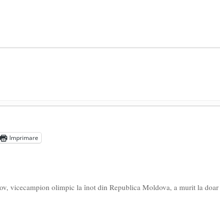
președintele Ucrainei, Volodymyr Zelensky
- 13 mai 2026
aprilie 2026
Imprimare
l poetului Octavian Goga, înlăturat din Iași
- 16 aprilie 2026
tov, vicecampion olimpic la înot din Republica Moldova, a murit la doar