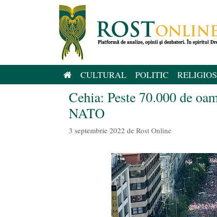
Sari
la
conținut
CULTURAL
POLITIC
RELIGIOS
Cehia: Peste 70.000 de oame
NATO
3 septembrie 2022
de
Rost Online