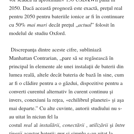
2050. Dacă această prognoză este exactă, prețul real
pentru 2050 pentru bateriile ionice ar fi în continuare
cu 50%
mai mari
decât prețul „
actual
” folosit în
modelul de studiu Oxford.
Discrepanța dintre aceste cifre, subliniază
Manhattan Contrarian, „pare să se regăsească în
principal în elemente ale unei instalații de baterii din
lumea reală, altele decât bateria de bază în sine, cum
ar fi o clădire pentru a o găzdui, dispozitive pentru a
converti curentul alternativ în curent continuu și
invers, conexiuni la rețea, «echilibrul planetei» și așa
mai departe.” Cu alte cuvinte, autorii studiului nu s-
au uitat în niciun fel la
costul
real
al
instalării
,
conectării
,
utilizării
și
între
ținerii
acestor baterii; pur și simplu s-au uitat la