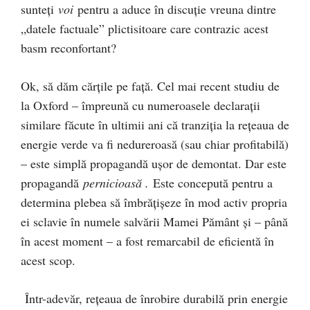
sunteți
voi
pentru a aduce în discuție vreuna dintre
„datele factuale” plictisitoare care contrazic acest
basm reconfortant?
Ok, să dăm cărțile pe față. Cel mai recent studiu de
la Oxford – împreună cu numeroasele declarații
similare făcute în ultimii ani că tranziția la rețeaua de
energie verde va fi nedureroasă (sau chiar profitabilă)
– este simplă propagandă ușor de demontat. Dar este
propagandă
pernicioasă .
Este concepută pentru a
determina plebea să îmbrățișeze în mod activ propria
ei sclavie în numele salvării Mamei Pământ și – până
în acest moment – ​​a fost remarcabil de eficientă în
acest scop.
Într-adevăr, rețeaua de înrobire durabilă prin energie