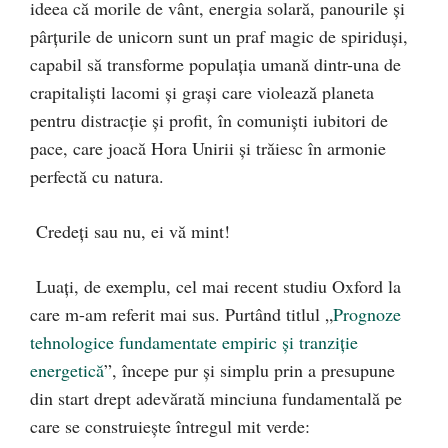
ideea că morile de vânt, energia solară, panourile și
pârțurile de unicorn sunt un praf magic de spiriduși,
capabil să transforme populația umană dintr-una de
crapitaliști lacomi și grași care violează planeta
pentru distracție și profit, în comuniști iubitori de
pace, care joacă Hora Unirii și trăiesc în armonie
perfectă cu natura.
Credeți sau nu, ei vă mint!
Luați, de exemplu, cel mai recent studiu Oxford la
care m-am referit mai sus. Purtând titlul „
Prognoze
tehnologice fundamentate empiric și tranziție
energetică
”, începe pur și simplu prin a presupune
din start drept adevărată minciuna fundamentală pe
care se construiește întregul mit verde: