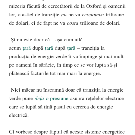
mizeria făcută de cercetătorii de la Oxford și oamenii
lor, o astfel de tranziție
nu
ne va
economisi
trilioane
de dolari, ci de fapt ne va
costa
trilioane de dolari.
Și nu este doar că – așa cum află
acum
țară
după
țară
după
țară
– tranziția la
producția de energie verde îi va împinge și mai mult
pe oameni în sărăcie, în timp ce se vor lupta să-și
plătească facturile tot mai mari la energie.
Nici măcar nu înseamnă doar că tranziția la energie
verde pune
deja
o presiune
asupra rețelelor electrice
care se luptă să țină pasul cu cererea de energie
electrică.
Ci vorbesc despre faptul că aceste sisteme energetice