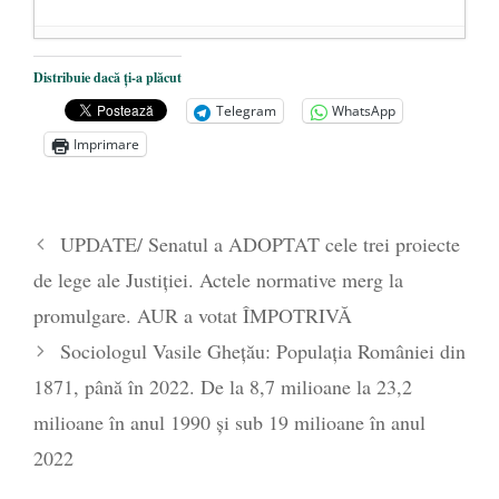
Dezvăluiri cutremurătoare despre
Distribuie dacă ți-a plăcut
președintele Ucrainei, Volodymyr
Telegram
WhatsApp
Zelensky
- 13 mai 2026
Imprimare
Statul care servește Națiunea
- 21 aprilie
2026
Legea Vexler produce efecte. Bustul
UPDATE/ Senatul a ADOPTAT cele trei proiecte
poetului Octavian Goga, înlăturat din Iași
de lege ale Justiţiei. Actele normative merg la
- 16 aprilie 2026
promulgare. AUR a votat ÎMPOTRIVĂ
Sociologul Vasile Ghețău: Populația României din
1871, până în 2022. De la 8,7 milioane la 23,2
milioane în anul 1990 și sub 19 milioane în anul
2022