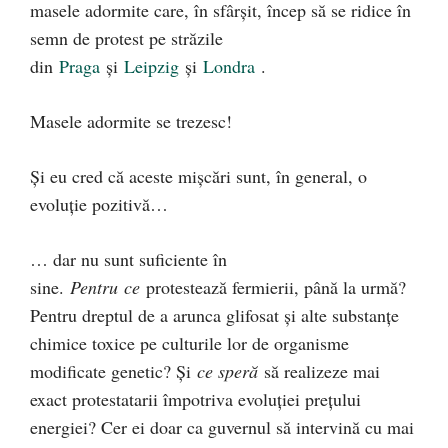
masele adormite care, în sfârșit, încep să se ridice în
semn de protest pe străzile
din
Praga
și
Leipzig
și
Londra
.
Masele adormite se trezesc!
Și eu cred că aceste mișcări sunt, în general, o
evoluție pozitivă…
… dar nu sunt suficiente în
sine.
Pentru ce
protestează fermierii, până la urmă?
Pentru dreptul de a arunca glifosat și alte substanțe
chimice toxice pe culturile lor de organisme
modificate genetic? Și
ce speră
să realizeze mai
exact protestatarii împotriva evoluției prețului
energiei? Cer ei doar ca guvernul să intervină cu mai