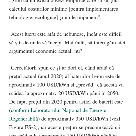
„Știm că nu există dovezi empirice care să susțină
calculul costurilor minime [pentru implementarea
tehnologiei ecologice] și nu le impunem”.
Acest lucru este atât de nebunesc, încât este dificil
să știi de unde să începi. Mai întâi, să interogăm aici
argumentul economic actual, nu?
Cercetătorii spun ce și-ar dori ei, când arată că
prețul actual (anul 2020) al bateriilor li-ion este de
aproximativ 100 USD/kWh și „prevăd” că acesta va
scădea la aproximativ 20 USD/kWh până în 2050.
De fapt, prețul din 2020 pentru astfel de baterii este
(
conform Laboratorului Național de Energie
Regenerabilă
) de aproximativ 350 USD/kWh (vezi
Figura ES-2), iar aceste prețuri se preconizează că
vor scădea la aproximativ 150 USD/kWh până în