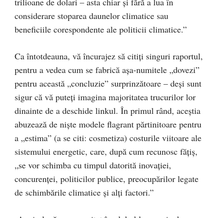
trilioane de dolari – asta chiar și fără a lua în
considerare stoparea daunelor climatice sau
beneficiile corespondente ale politicii climatice.”
Ca întotdeauna, vă încurajez să citiți singuri raportul,
pentru a vedea cum se fabrică așa-numitele „dovezi”
pentru această „concluzie” surprinzătoare – deși sunt
sigur că vă puteți imagina majoritatea trucurilor lor
dinainte de a deschide linkul. În primul rând, aceștia
abuzează de niște modele flagrant părtinitoare pentru
a „estima” (a se citi: cosmetiza) costurile viitoare ale
sistemului energetic, care, după cum recunosc fățiș,
„se vor schimba cu timpul datorită inovației,
concurenței, politicilor publice, preocupărilor legate
de schimbările climatice și alți factori.”