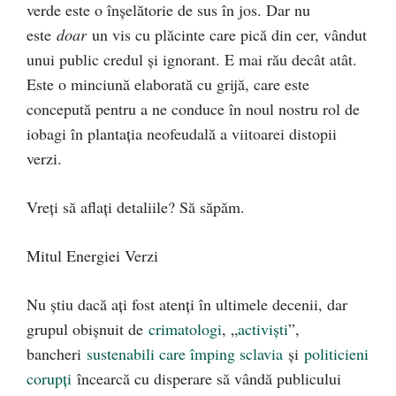
verde este o înșelătorie de sus în jos. Dar nu
este
doar
un vis cu plăcinte care pică din cer, vândut
unui public credul și ignorant. E mai rău decât atât.
Este o minciună elaborată cu grijă, care este
concepută pentru a ne conduce în noul nostru rol de
iobagi în plantația neofeudală a viitoarei distopii
verzi.
Vreți să aflați detaliile? Să săpăm.
Mitul Energiei Verzi
Nu știu dacă ați fost atenți în ultimele decenii, dar
grupul obișnuit de
crimatologi
, „
activiști
”,
bancheri
sustenabili care împing sclavia
și
politicieni
corupți
încearcă cu disperare să vândă publicului