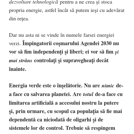
dezvoltare tehnologică
pentru a ne crea și stoca
propria energie, astfel încât să putem ieși cu adevărat
din rețea.
Dar nu asta ni se vinde în numele farsei energiei
Împingatorii coșmarului Agendei 2030 nu
verzi.
vor să fim independenți și liberi; ei vor să fim
și
controlați și supravegheați decât
mai strâns
înainte.
Energia verde este o înșelătorie. Nu are
de-
nimic
a face cu salvarea planetei. Are
de-a face cu
totul
limitarea artificială a accesului nostru la putere
și, prin urmare, cu scopul ca populația să fie mai
dependentă ca niciodată de oligarhi și de
sistemele lor de control. Trebuie să respingem