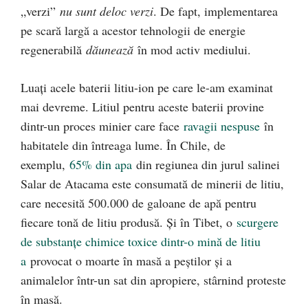
„verzi”
nu sunt deloc verzi
. De fapt, implementarea
pe scară largă a acestor tehnologii de energie
regenerabilă
dăunează
în mod activ mediului.
Luați acele baterii litiu-ion pe care le-am examinat
mai devreme. Litiul pentru aceste baterii provine
dintr-un proces minier care face
ravagii nespuse
în
habitatele din întreaga lume. În Chile, de
exemplu,
65% din apa
din regiunea din jurul salinei
Salar de Atacama este consumată de minerii de litiu,
care necesită 500.000 de galoane de apă pentru
fiecare tonă de litiu produsă. Și în Tibet, o
scurgere
de substanțe chimice toxice dintr-o mină de litiu
a
provocat o moarte în masă a peștilor și a
animalelor într-un sat din apropiere, stârnind proteste
în masă.