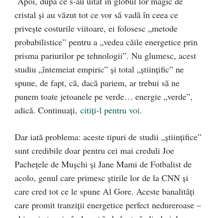
Apoi, după ce s-au uitat în globul lor magic de
cristal și au văzut tot ce vor să vadă în ceea ce
privește costurile viitoare, ei folosesc „metode
probabilistice” pentru a „vedea căile energetice prin
prisma pariurilor pe tehnologii”. Nu glumesc, acest
studiu „întemeiat empiric” și total „științific” ne
spune, de fapt, că, dacă pariem, ar trebui să ne
punem toate jetoanele pe verde… energie „verde”,
adică. Continuați,
citiți-l pentru voi.
Dar iată problema: aceste tipuri de studii „științifice”
sunt credibile doar pentru cei mai creduli Joe
Pachețele de Mușchi și Jane Mami de Fotbalist de
acolo, genul care primesc știrile lor de la CNN și
care cred tot ce le spune Al Gore. Aceste banalități
care promit tranziții energetice perfect nedureroase –