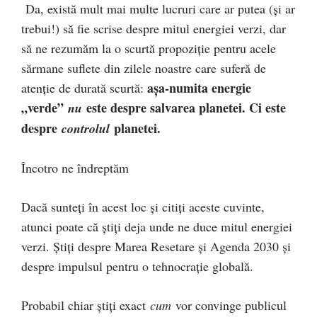
Da, există mult mai multe lucruri care ar putea (și ar
trebui!) să fie scrise despre mitul energiei verzi, dar
să ne rezumăm la o scurtă propoziție pentru acele
sărmane suflete din zilele noastre care suferă de
așa-numita energie
atenție de durată scurtă:
„verde”
este despre salvarea planetei. Ci este
nu
despre
planetei.
controlul
Încotro ne îndreptăm
Dacă sunteți în acest loc și citiți aceste cuvinte,
atunci poate că știți deja unde ne duce mitul energiei
verzi. Știți despre Marea Resetare și Agenda 2030 și
despre impulsul pentru o tehnocrație globală.
Probabil chiar știți exact
cum
vor convinge publicul