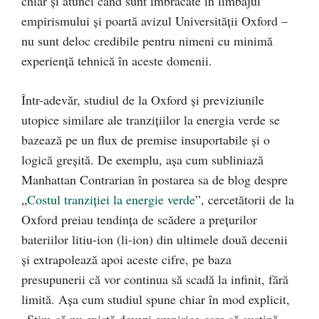
chiar și atunci când sunt îmbrăcate în limbajul
empirismului și poartă avizul Universității Oxford –
nu sunt deloc credibile pentru nimeni cu minimă
experiență tehnică în aceste domenii.
Într-adevăr, studiul de la Oxford și previziunile
utopice similare ale tranzițiilor la energia verde se
bazează pe un flux de premise insuportabile și o
logică greșită. De exemplu, așa cum subliniază
Manhattan Contrarian în postarea sa de blog despre
„
Costul tranziției la energie verde
”, cercetătorii de la
Oxford preiau tendința de scădere a prețurilor
bateriilor litiu-ion (li-ion) din ultimele două decenii
și extrapolează apoi aceste cifre, pe baza
presupunerii că vor continua să scadă la infinit, fără
limită. Așa cum studiul spune chiar în mod explicit,