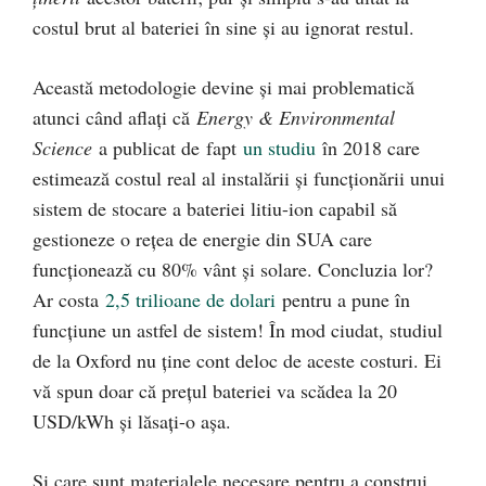
costul brut al bateriei în sine și au ignorat restul.
Această metodologie devine și mai problematică
atunci când aflați că
Energy & Environmental
Science
a publicat de
fapt
un studiu
în 2018 care
estimează costul real al instalării și funcționării unui
sistem de stocare a bateriei litiu-ion capabil să
gestioneze o rețea de energie din SUA care
funcționează cu 80% vânt și solare. Concluzia lor?
Ar costa
2,5 trilioane de dolari
pentru a pune în
funcțiune un astfel de sistem! În mod ciudat, studiul
de la Oxford nu ține cont deloc de aceste costuri. Ei
vă spun doar că prețul bateriei va scădea la 20
USD/kWh și lăsați-o așa.
Și care sunt materialele necesare pentru a construi