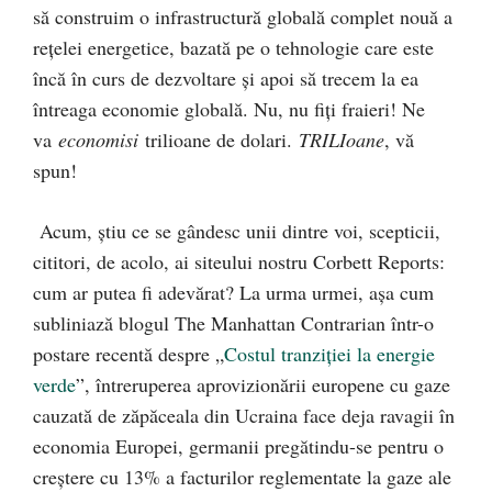
să construim o infrastructură globală complet nouă a
rețelei energetice, bazată pe o tehnologie care este
încă în curs de dezvoltare și apoi să trecem la ea
întreaga economie globală. Nu, nu fiți fraieri! Ne
va
economisi
trilioane de dolari.
TRILIoane
, vă
spun!
Acum, știu ce se gândesc unii dintre voi, scepticii,
cititori, de acolo, ai siteului nostru Corbett Reports:
cum ar putea fi adevărat? La urma urmei, așa cum
subliniază blogul The Manhattan Contrarian într-o
postare recentă despre „
Costul tranziției la energie
verde
”, întreruperea aprovizionării europene cu gaze
cauzată de zăpăceala din Ucraina face deja ravagii în
economia Europei, germanii pregătindu-se pentru o
creștere cu 13% a facturilor reglementate la gaze ale