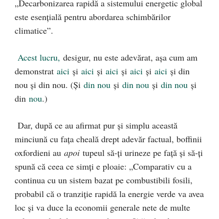
„Decarbonizarea rapidă a sistemului energetic global
este esențială pentru abordarea schimbărilor
climatice”.
Acest lucru
,
desigur, nu este adevărat, așa cum am
demonstrat
aici
și
aici
și
aici
și
aici
și
aici
și din
nou și din nou. (Și
din nou
și
din nou
și
din nou
și
din
nou
.)
Dar, după ce au afirmat pur și simplu această
minciună cu fața cheală drept adevăr factual, boffinii
oxfordieni au
apoi
tupeul să-ți urineze pe față și să-ți
spună că ceea ce simți e ploaie: „Comparativ cu a
continua cu un sistem bazat pe combustibili fosili,
probabil că o tranziție rapidă la energie verde va avea
loc și va duce la economii generale nete de multe