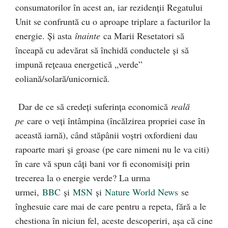
consumatorilor în acest an, iar rezidenții Regatului
Unit se confruntă cu o aproape triplare a facturilor la
energie. Și asta
înainte
ca Marii Resetatori să
înceapă cu adevărat să închidă conductele și să
impună rețeaua energetică „verde”
eoliană/solară/unicornică.
Dar de ce să credeți suferința economică
reală
pe
care o veți întâmpina (încălzirea propriei case în
această iarnă), când stăpânii voștri oxfordieni dau
rapoarte mari și groase (pe care nimeni nu le va citi)
în care vă spun câți bani vor fi economisiți prin
trecerea la o energie verde? La urma
urmei,
BBC
și
MSN
și
Nature World News
se
înghesuie care mai de care pentru a repeta, fără a le
chestiona în niciun fel, aceste descoperiri, așa că cine