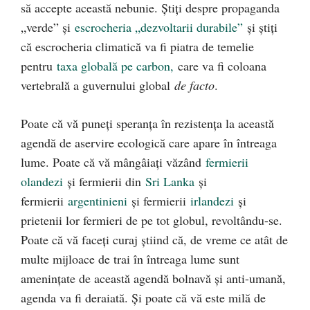
să accepte această nebunie. Știți despre propaganda
„verde” și
escrocheria „dezvoltarii durabile”
și știți
că escrocheria climatică va fi piatra de temelie
pentru
taxa globală pe carbon,
care va fi coloana
vertebrală a guvernului global
de facto
.
Poate că vă puneți speranța în rezistența la această
agendă de aservire ecologică care apare în întreaga
lume. Poate că vă mângâiați văzând
fermierii
olandezi
și fermierii din
Sri Lanka
și
fermierii
argentinieni
și fermierii
irlandezi
și
prietenii lor fermieri de pe tot globul, revoltându-se.
Poate că vă faceți curaj știind că, de vreme ce atât de
multe mijloace de trai în întreaga lume sunt
amenințate de această agendă bolnavă și anti-umană,
agenda va fi deraiată. Și poate că vă este milă de