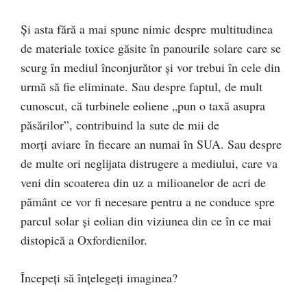
Și asta fără a mai spune nimic despre multitudinea
de materiale toxice găsite în panourile solare care se
scurg în mediul înconjurător și vor trebui în cele din
urmă să fie eliminate. Sau despre faptul, de mult
cunoscut, că turbinele eoliene „pun o taxă asupra
păsărilor”, contribuind la sute de mii de
morți aviare în fiecare an numai în SUA. Sau despre
de multe ori neglijata distrugere a mediului, care va
veni din scoaterea din uz a milioanelor de acri de
pământ ce vor fi necesare pentru a ne conduce spre
parcul solar și eolian din viziunea din ce în ce mai
distopică a Oxfordienilor.
Începeți să înțelegeți imaginea?