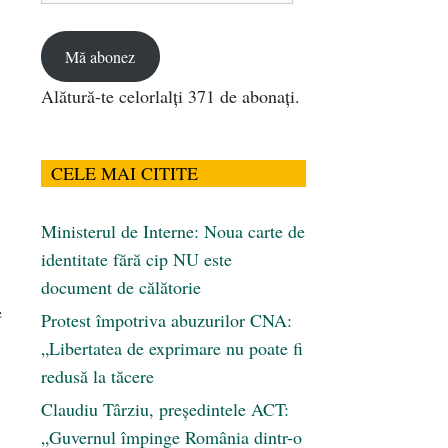
email
Mă abonez
Alătură-te celorlalți 371 de abonați.
CELE MAI CITITE
Ministerul de Interne: Noua carte de
identitate fără cip NU este
document de călătorie
e
Protest împotriva abuzurilor CNA:
„Libertatea de exprimare nu poate fi
redusă la tăcere
Claudiu Târziu, președintele ACT:
„Guvernul împinge România dintr-o