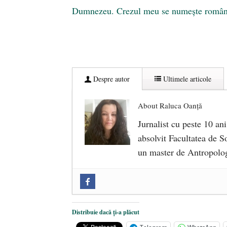
Dumnezeu. Crezul meu se numește românis
Despre autor
Ultimele articole
About Raluca Oanță
Jurnalist cu peste 10 ani
absolvit Facultatea de So
un master de Antropolog
Zilele Culturii și Spiritualității l
comemorat la 102 ani de la naștere
„Carnea cultivată” în laborator, t
Distribuie dacă ți-a plăcut
iulie 2024