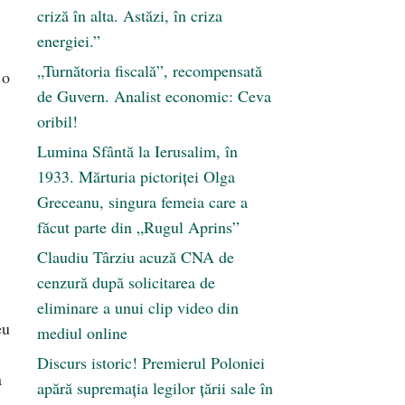
criză în alta. Astăzi, în criza
energiei.”
„Turnătoria fiscală”, recompensată
 o
de Guvern. Analist economic: Ceva
oribil!
Lumina Sfântă la Ierusalim, în
1933. Mărturia pictoriței Olga
Greceanu, singura femeia care a
făcut parte din „Rugul Aprins”
Claudiu Târziu acuză CNA de
cenzură după solicitarea de
eliminare a unui clip video din
eu
mediul online
Discurs istoric! Premierul Poloniei
a
apără supremația legilor țării sale în