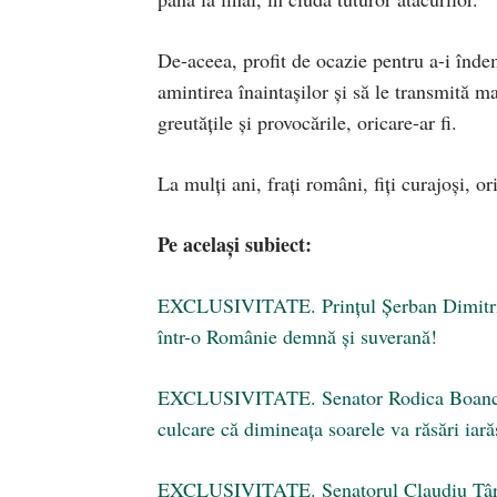
De-aceea, profit de ocazie pentru a-i îndem
amintirea înaintașilor și să le transmită m
greutățile și provocările, oricare-ar fi.
La mulți ani, frați români, fiți curajoși, or
Pe același subiect:
EXCLUSIVITATE. Prințul Șerban Dimitrie 
într-o Românie demnă și suverană!
EXCLUSIVITATE. Senator Rodica Boancă,
culcare că dimineața soarele va răsări iarăș
EXCLUSIVITATE. Senatorul Claudiu Târzi