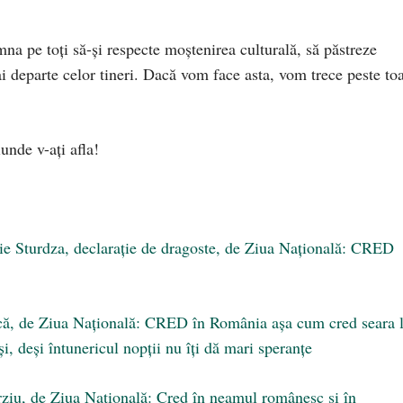
na pe toți să-și respecte moștenirea culturală, să păstreze
ai departe celor tineri. Dacă vom face asta, vom trece peste to
iunde v-ați afla!
Sturdza, declarație de dragoste, de Ziua Națională: CRED
 de Ziua Națională: CRED în România așa cum cred seara 
i, deși întunericul nopții nu îți dă mari speranțe
u, de Ziua Națională: Cred în neamul românesc și în