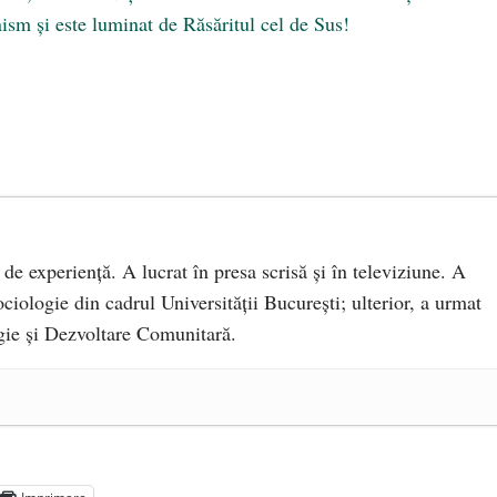
m și este luminat de Răsăritul cel de Sus!
 de experiență. A lucrat în presa scrisă și în televiziune. A
ciologie din cadrul Universității București; ulterior, a urmat
ie și Dezvoltare Comunitară.
a Mănăstirea „Sfânta Ana” Rohia. Părintele Nicolae Steinhardt,
- 29 iulie 2024
ot mai aproape de autorizare pentru comercializare în UE
- 28