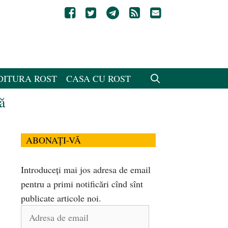
DITURA ROST
CASA CU ROST
ă
ABONAȚI-VĂ
Introduceți mai jos adresa de email
pentru a primi notificări cînd sînt
publicate articole noi.
Adresa
de