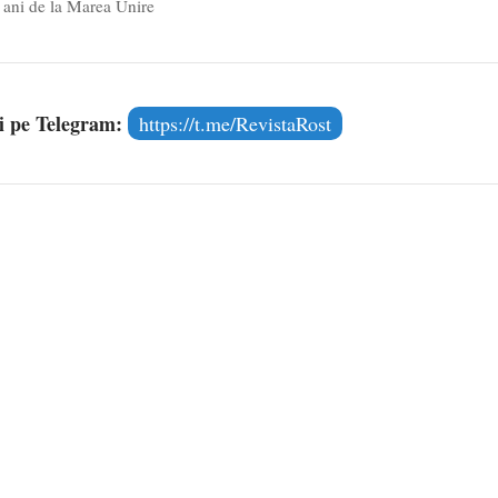
 ani de la Marea Unire
și pe Telegram:
https://t.me/RevistaRost