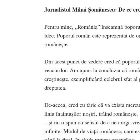
Jurnalistul Mihai Șomănescu: De ce cr
Pentru mine, „România” înseamnă poporul r
idee. Poporul român este reprezentat de o
românește.
Din acest punct de vedere cred că poporul 
veacurilor. Am ajuns la concluzia că români
creștinește, exemplificând celebrul sfat a
dreptatea.
De-aceea, cred cu tărie că va exista mer
linia înaintașilor noștri, trăind româneșt
– și nu o spun cu sensul de a ne aroga vreo
infinite. Modul de viață românesc, care es
până la final, în ciuda tuturor atacurilor.