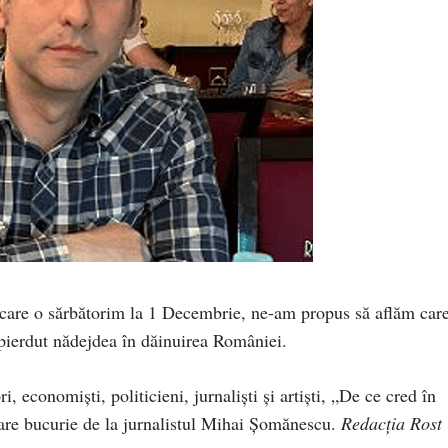
 care o sărbătorim la 1 Decembrie, ne-am propus să aflăm car
pierdut nădejdea în dăinuirea României.
i, economiști, politicieni, jurnaliști și artiști, „De ce cred în
re bucurie de la jurnalistul Mihai Șomănescu.
Redacția Rost