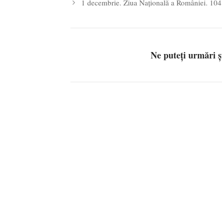
1 decembrie. Ziua Națională a României. 104
Ne puteți urmări 