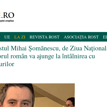
UE
LA ZI
REVISTA ROST
ASOCIAȚIA ROST
E
ul Mihai Șomănescu, de Ziua Național
l român va ajunge la întâlnirea cu
urilor