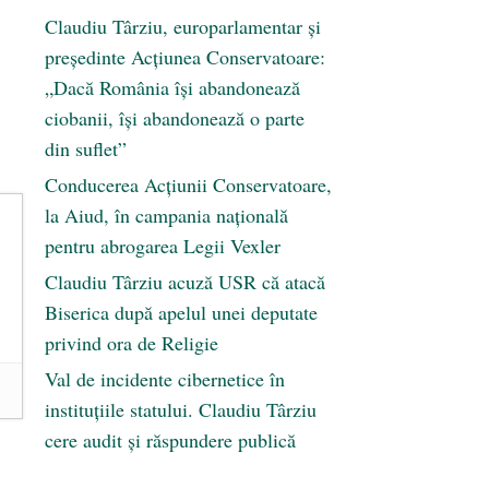
Claudiu Târziu, europarlamentar și
președinte Acțiunea Conservatoare:
„Dacă România își abandonează
ciobanii, își abandonează o parte
din suflet”
Conducerea Acțiunii Conservatoare,
la Aiud, în campania națională
pentru abrogarea Legii Vexler
Claudiu Târziu acuză USR că atacă
Biserica după apelul unei deputate
privind ora de Religie
Val de incidente cibernetice în
instituțiile statului. Claudiu Târziu
cere audit și răspundere publică