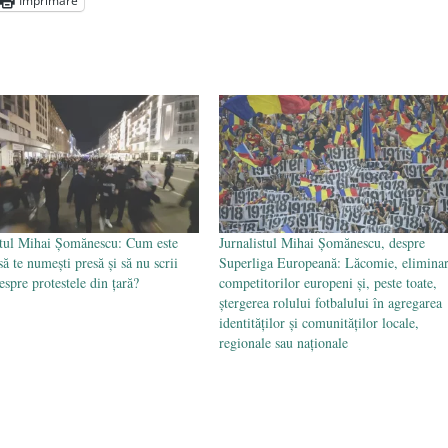
Imprimare
Voicescu, pomenit, duminică, la Mănăstirea Cernica
- 27 iulie
stul Mihai Șomănescu: Cum este
Jurnalistul Mihai Șomănescu, despre
să te numești presă și să nu scrii
Superliga Europeană: Lăcomie, elimina
espre protestele din țară?
competitorilor europeni și, peste toate,
ștergerea rolului fotbalului în agregarea
identităților și comunităților locale,
regionale sau naționale