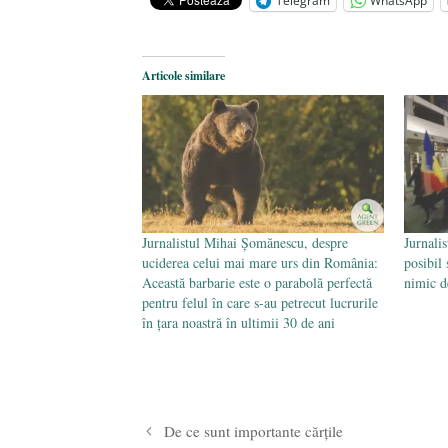
Telegram
WhatsApp
Părintele mărturisitor Constantin 
2024
Articole similare
Jurnalistul Mihai Șomănescu, despre
Jurnali
uciderea celui mai mare urs din România:
posibil 
Această barbarie este o parabolă perfectă
nimic d
pentru felul în care s-au petrecut lucrurile
în țara noastră în ultimii 30 de ani
De ce sunt importante cărțile