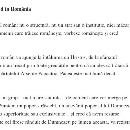
ed în România
omân: nu o structură, nu un stat sau o instituție, nici măcar
amenii care trăiesc românește, vorbesc românește și cred
român va ajunge la întâlnirea cu Hristos, de la sfârșitul
i au trecut prin toate greutățile pentru că au ales să trăiască
l părintelui Arsenie Papacioc: Pacea este mai bună decât
eu un grup – mai mare sau mic – de oameni care vor merge pe
e. Suntem un popor străvechi, un adevărat popor al lui Dumnez
 superioritate sau exclusivitate – și cred că avem resurse
te cel firesc rânduit de Dumnezeu pe lumea aceasta, va rezist