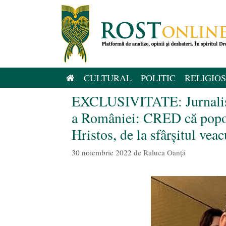
Sari
la
conținut
CULTURAL
POLITIC
RELIGIOS
EXCLUSIVITATE: Jurnalist
a României: CRED că poporu
Hristos, de la sfârșitul veac
30 noiembrie 2022
de
Raluca Oanță