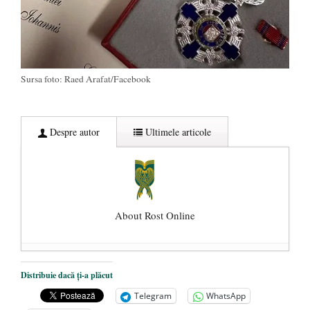
Sursa foto: Raed Arafat/Facebook
Despre autor
Ultimele articole
About Rost Online
Dezvăluiri cutremurătoare despre
Distribuie dacă ți-a plăcut
președintele Ucrainei, Volodymyr
Telegram
WhatsApp
Zelensky
- 13 mai 2026