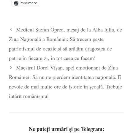
Imprimare
Statul care servește Națiunea
- 21 aprilie
2026
Legea Vexler produce efecte. Bustul
Medicul Ștefan Oprea, mesaj de la Alba Iulia, de
poetului Octavian Goga, înlăturat din Iași
Ziua Națională a României: Să trecem peste
- 16 aprilie 2026
patriotismul de ocazie și să arătăm dragostea de
patrie în fiecare zi, în tot ceea ce facem!
Maestrul Dorel Vișan, apel emoționant de Ziua
României: Să nu ne pierdem identitatea națională. E
nevoie de mai multe ore de istorie în școală. Trebuie
întărit românismul
Ne puteți urmări și pe Telegram: