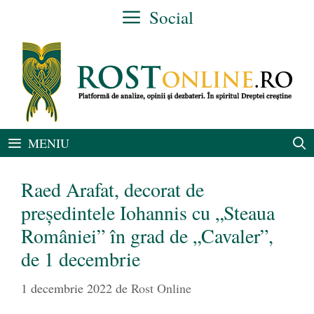
Sari
Social
la
conținut
MENIU
Raed Arafat, decorat de
președintele Iohannis cu „Steaua
României” în grad de „Cavaler”,
de 1 decembrie
1 decembrie 2022
de
Rost Online