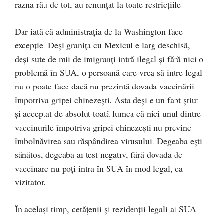
razna rău de tot, au renunțat la toate restricțiile
Dar iată că administrația de la Washington face
excepție. Deși granița cu Mexicul e larg deschisă,
deși sute de mii de imigranți intră ilegal și fără nici o
problemă în SUA, o persoană care vrea să intre legal
nu o poate face dacă nu prezintă dovada vaccinării
împotriva gripei chinezești. Asta deși e un fapt știut
și acceptat de absolut toată lumea că nici unul dintre
vaccinurile împotriva gripei chinezești nu previne
îmbolnăvirea sau răspândirea virusului. Degeaba ești
sănătos, degeaba ai test negativ, fără dovada de
vaccinare nu poți intra în SUA în mod legal, ca
vizitator.
În același timp, cetățenii și rezidenții legali ai SUA