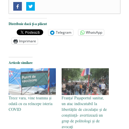
„Acum nu e momentul”
- 22 martie 2025
O nouă autostradă distruge pădurea
amazoniană, pentru summitul climatic
Distribuie dacă ți-a plăcut
COP30
- 14 martie 2025
Telegram
WhatsApp
Alegeri controlate
- 11 martie 2025
Imprimare
Articole similare
Trece vara, vine toamna și
Franța/ Paşaportul sanitar,
odată cu ea reîncepe isteria
un atac indiscutabil la
COVID
libertăţile de circulaţie şi de
conştiinţă- avertizează un
grup de politologi şi de
avocaţi