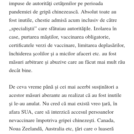
impuse de autorități cetățenilor pe perioada
pandemiei de gripă chinezească. Absolut toate au
fost inutile, chestie admisă acum inclusiv de către
„specialiștii” care sfătuiau autoritățile. Izolarea în
case, purtarea măștilor, vaccinarea obligatorie,
certificatele verzi de vaccinare, limitarea deplasărilor,
închiderea școlilor și a micilor afaceri etc. au fost
măsuri arbitrare și abuzive care au făcut mai mult rău
decât bine.
De ceva vreme până și cei mai acerbi susținători a
acestor măsuri aberante au realizat că au fost inutile
și le-au anulat. Nu cred că mai există vreo țară, în
afara SUA, care să interzică accesul persoanelor
nevaccinare împotriva gripei chinezești. Canada,
Noua Zeelandă, Australia etc, țări care o luaseră