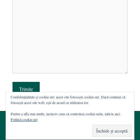
Trimite
Confidențialitate și cookie-uri: acest site folosește cookie-uri. Dacă continui să
folosești acest site web, ești de acord cu utilizarea lor.
Pentru a afla mai multe, inclusiv cum să controlezi cookie-urile, uită-te aici:
Politică cookie-uri
© 2002-2026 · Asociația ROST
Web hosting şi dezvoltare Wordpress:
Casa de WEB