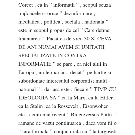
Corect , ca in ” informatii ” , scopul scuza
mijloacele si orice ” dezinformare ,
mediatica , politica , sociala , nationala ”
este in scopul propus de cel ” Care detine
finantarea ” .Pacat ca de vreo 30 SI CEVA
DE ANI NUMAI AVEM SI UNITATII
SPECIALIZATE IN CONTRA -
INFORMATIE ” se pare , ca nici altii in
Europa , nu le mai au , decat ” pe hartie si
subordonate interesului corporatist multi -
national ” , dar asa este , fiecare ” TIMP CU
IDEOLOGIA SA ” ca la Marx, ca la Hitler ,
ca la Stalin ,ca la Rossevelt , Eisonwoher ,
etc , acum mai recent ” Biden/versus Putin ”
ramane de vazut continuarea , daca vom fii o
” tara formala ” conjucturala ca ” la targoveti