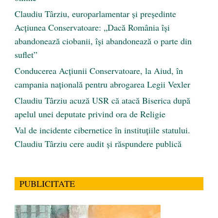
Claudiu Târziu, europarlamentar și președinte
Acțiunea Conservatoare: „Dacă România își
abandonează ciobanii, își abandonează o parte din
suflet”
Conducerea Acțiunii Conservatoare, la Aiud, în
campania națională pentru abrogarea Legii Vexler
Claudiu Târziu acuză USR că atacă Biserica după
apelul unei deputate privind ora de Religie
Val de incidente cibernetice în instituțiile statului.
Claudiu Târziu cere audit și răspundere publică
PUBLICITATE