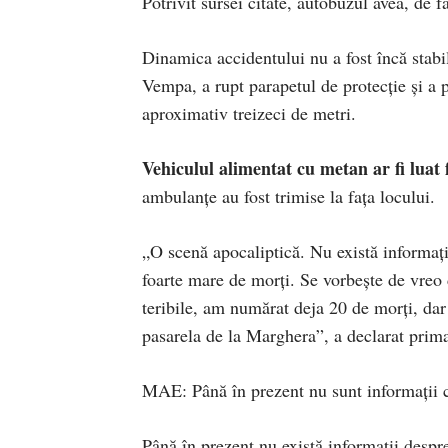
Potrivit sursei citate, autobuzul avea, de f
Dinamica accidentului nu a fost încă stabil
Vempa, a rupt parapetul de protecţie şi a p
aproximativ treizeci de metri.
Vehiculul alimentat cu metan ar fi luat f
ambulanţe au fost trimise la faţa locului.
„O scenă apocaliptică. Nu există informaţ
foarte mare de morţi. Se vorbeşte de vreo 
teribile, am numărat deja 20 de morţi, dar
pasarela de la Marghera”, a declarat prim
MAE: Până în prezent nu sunt informaţii că
Până în prezent nu există informaţii despr