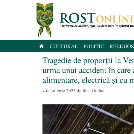
Sari
la
conținut
CULTURAL
POLITIC
RELIGIOS
Tragedie de proporții la Ve
urma unui accident în care 
alimentare, electrică și 
4 octombrie 2023
de
Rost Online