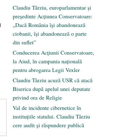
Claudiu Târziu, europarlamentar și
președinte Acțiunea Conservatoare:
d
„Dacă România își abandonează
ciobanii, își abandonează o parte
din suflet”
Conducerea Acțiunii Conservatoare,
la Aiud, în campania națională
pentru abrogarea Legii Vexler
Claudiu Târziu acuză USR că atacă
Biserica după apelul unei deputate
privind ora de Religie
Val de incidente cibernetice în
instituțiile statului. Claudiu Târziu
cere audit și răspundere publică