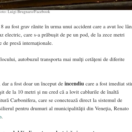
oto: Luigi Brugnaro/Facebook
18 au fost grav rănite în urma unui accident care a avut loc lâ
uz electric, care s-a prăbușit de pe un pod, de la zece metri
e de presă internaționale.
 locului, autobuzul transporta mai mulți cetățeni de diferite
incendiu
, dar a fost doar un început de
care a fost imediat sti
it de la 10 metri şi nu cred că a lovit cablurile de înaltă
ătură Carbonifera, care se conectează direct la sistemul de
silierul pentru drumuri al municipalităţii din Veneţia, Renato
o
.