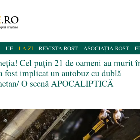
UE
LA ZI
REVISTA ROST
ASOCIAȚIA ROST
E
neția! Cel puțin 21 de oameni au murit î
a fost implicat un autobuz cu dublă
cu metan/ O scenă APOCALIPTICĂ