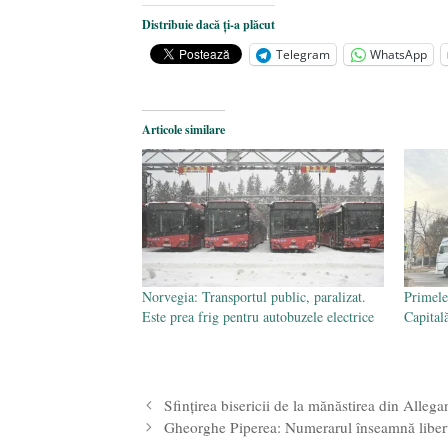
Dezvăluiri cutremurătoare despre 
Distribuie dacă ți-a plăcut
Statul care servește Națiunea
- 21 
Telegram
WhatsApp
Legea Vexler produce efecte. Bustu
Articole similare
Norvegia: Transportul public, paralizat.
Primele
Este prea frig pentru autobuzele electrice
Capital
Sfințirea bisericii de la mănăstirea din Alle
Gheorghe Piperea: Numerarul înseamnă libert