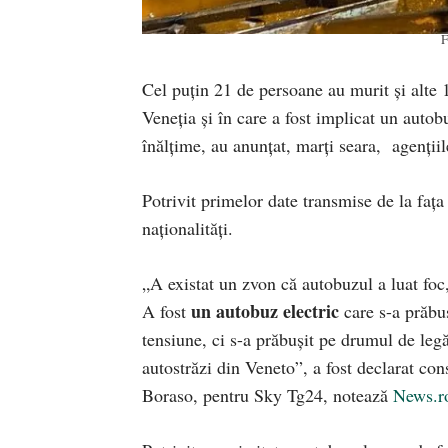
F
Cel puțin 21 de persoane au murit și alte 
Veneția și în care a fost implicat un autob
înălțime, au anunțat, marți seara, agențiil
Potrivit primelor date transmise de la fața
naționalități.
„A existat un zvon că autobuzul a luat foc
un autobuz electric
A fost
care s-a prăbuş
tensiune, ci s-a prăbuşit pe drumul de leg
autostrăzi din Veneto”, a fost declarat con
Boraso, pentru Sky Tg24, notează
News.r