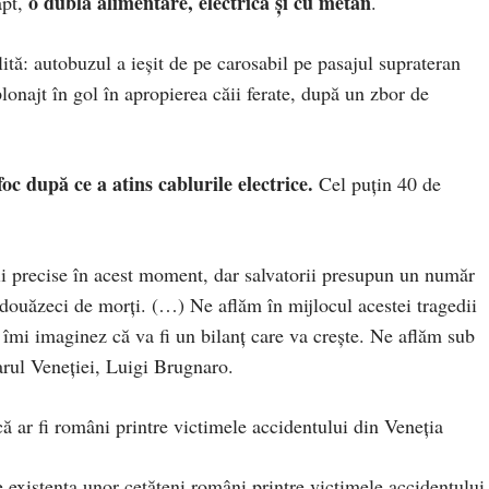
o dublă alimentare, electrică şi cu metan
apt,
.
ită: autobuzul a ieşit de pe carosabil pe pasajul suprateran
lonajt în gol în apropierea căii ferate, după un zbor de
oc după ce a atins cablurile electrice.
Cel puţin 40 de
ii precise în acest moment, dar salvatorii presupun un număr
douăzeci de morţi. (…) Ne aflăm în mijlocul acestei tragedii
 îmi imaginez că va fi un bilanţ care va creşte. Ne aflăm sub
arul Veneţiei, Luigi Brugnaro.
 ar fi români printre victimele accidentului din Veneţia
e existenţa unor cetăţeni români printre victimele accidentului