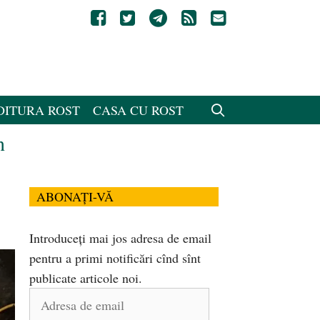
DITURA ROST
CASA CU ROST
n
ABONAȚI-VĂ
Introduceți mai jos adresa de email
pentru a primi notificări cînd sînt
publicate articole noi.
Adresa
de