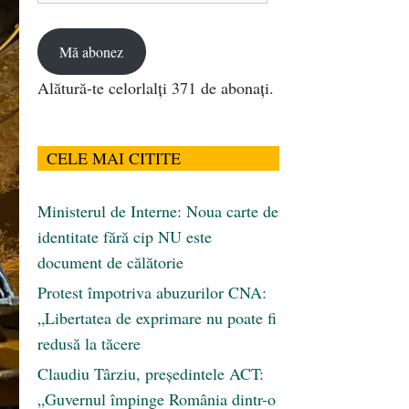
email
Mă abonez
Alătură-te celorlalți 371 de abonați.
CELE MAI CITITE
Ministerul de Interne: Noua carte de
identitate fără cip NU este
document de călătorie
Protest împotriva abuzurilor CNA:
„Libertatea de exprimare nu poate fi
redusă la tăcere
Claudiu Târziu, președintele ACT:
„Guvernul împinge România dintr-o