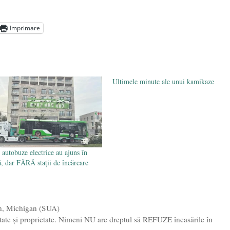
președintele Ucrainei, Volodymyr Zelensky
- 13 mai 2026
aprilie 2026
Imprimare
l poetului Octavian Goga, înlăturat din Iași
- 16 aprilie 2026
Ultimele minute ale unui kamikaze
 autobuze electrice au ajuns în
ă, dar FĂRĂ stații de încărcare
gan, Michigan (SUA)
ate și proprietate. Nimeni NU are dreptul să REFUZE încasările în