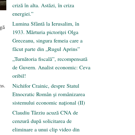
criză în alta. Astăzi, în criza
energiei.”
Lumina Sfântă la Ierusalim, în
ngă
1933. Mărturia pictoriței Olga
Greceanu, singura femeia care a
făcut parte din „Rugul Aprins”
„Turnătoria fiscală”, recompensată
de Guvern. Analist economic: Ceva
oribil!
ns.
Nichifor Crainic, despre Statul
Etnocratic Român şi românizarea
sistemului economic naţional (II)
Claudiu Târziu acuză CNA de
cenzură după solicitarea de
eliminare a unui clip video din