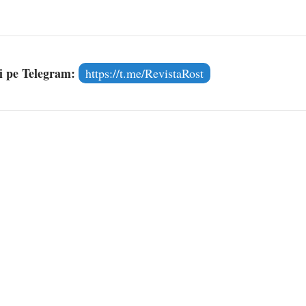
și pe Telegram:
https://t.me/RevistaRost