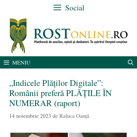
Sari
Social
la
conținut
MENIU
„Indicele Plăților Digitale”:
Românii preferă PLĂȚILE ÎN
NUMERAR (raport)
14 noiembrie 2023
de
Raluca Oanță