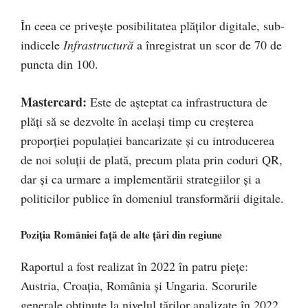
În ceea ce privește posibilitatea plăților digitale, sub-
indicele
Infrastructură
a înregistrat un scor de 70 de
puncta din 100.
Mastercard:
Este de așteptat ca infrastructura de
plăți să se dezvolte în același timp cu creșterea
proporției populației bancarizate și cu introducerea
de noi soluții de plată, precum plata prin coduri QR,
dar și ca urmare a implementării strategiilor şi a
politicilor publice în domeniul transformării digitale.
Poziția României față de alte țări din regiune
Raportul a fost realizat în 2022 în patru piețe:
Austria, Croația, România și Ungaria. Scorurile
generale obținute la nivelul țărilor analizate în 2022