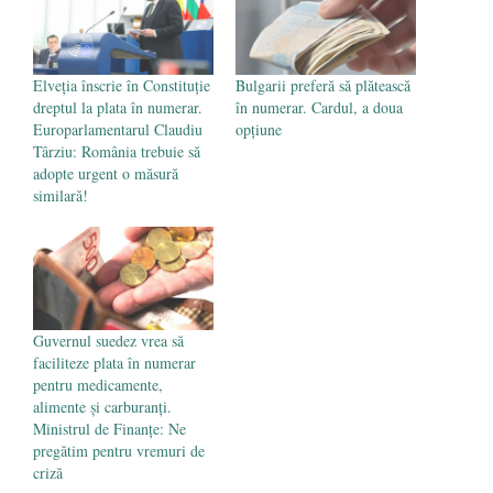
Mănăstirea Cernica
- 27 iulie 2024
Elveția înscrie în Constituție
Bulgarii preferă să plătească
dreptul la plata în numerar.
în numerar. Cardul, a doua
Europarlamentarul Claudiu
opțiune
Târziu: România trebuie să
adopte urgent o măsură
similară!
Guvernul suedez vrea să
faciliteze plata în numerar
pentru medicamente,
alimente și carburanți.
Ministrul de Finanțe: Ne
pregătim pentru vremuri de
criză