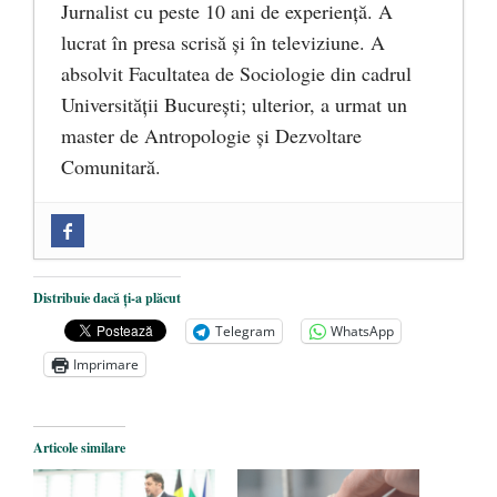
Jurnalist cu peste 10 ani de experiență. A
lucrat în presa scrisă și în televiziune. A
absolvit Facultatea de Sociologie din cadrul
Universității București; ulterior, a urmat un
master de Antropologie și Dezvoltare
Comunitară.
Zilele Culturii și Spiritualității la
Mănăstirea „Sfânta Ana” Rohia. Părintele
Nicolae Steinhardt, comemorat la 102 ani
Distribuie dacă ți-a plăcut
de la naștere
- 29 iulie 2024
Telegram
WhatsApp
„Carnea cultivată” în laborator, tot mai
Imprimare
aproape de autorizare pentru
comercializare în UE
- 28 iulie 2024
Articole similare
Părintele mărturisitor Constantin
Voicescu, pomenit, duminică, la