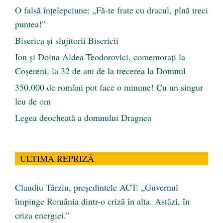
O falsă înțelepciune: „Fă-te frate cu dracul, pînă treci
puntea!”
Biserica și slujitorii Bisericii
Ion și Doina Aldea-Teodorovici, comemorați la
Coșereni, la 32 de ani de la trecerea la Domnul
350.000 de români pot face o minune! Cu un singur
leu de om
Legea deocheată a domnului Dragnea
ULTIMA REPRIZĂ
Claudiu Târziu, președintele ACT: „Guvernul
împinge România dintr-o criză în alta. Astăzi, în
criza energiei.”