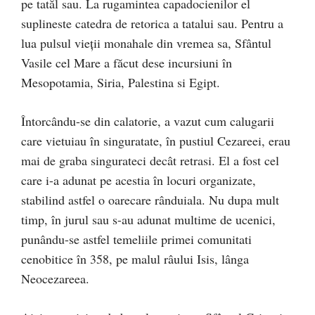
pe tatăl sau. La rugamintea capadocienilor el
suplineste catedra de retorica a tatalui sau. Pentru a
lua pulsul vieții monahale din vremea sa, Sfântul
Vasile cel Mare a făcut dese incursiuni în
Mesopotamia, Siria, Palestina si Egipt.
Întorcându-se din calatorie, a vazut cum calugarii
care vietuiau în singuratate, în pustiul Cezareei, erau
mai de graba singurateci decât retrasi. El a fost cel
care i-a adunat pe acestia în locuri organizate,
stabilind astfel o oarecare rânduiala. Nu dupa mult
timp, în jurul sau s-au adunat multime de ucenici,
punându-se astfel temeliile primei comunitati
cenobitice în 358, pe malul râului Isis, lânga
Neocezareea.