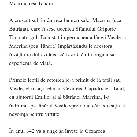
Macrina cea Tânără.
A crescut sub înrâurirea bunicii sale, Macrina (cea
Batrâna), care fusese ucenica Sfântului Grigorie
Taumaturgul. Ea a stat în permanenta lângă Vasile si
Macrina (cea Tânara) împărtășindu-le acestora
învățătura duhovnicească izvorâtă din bogata sa
experiență de viață.
Primele lecții de retorica le-a primit de la tatăl sau
Vasile, el însuși retor în Cezareea Capadociei. Tatăl,
cu ajutorul Emiliei și al bătrânei Macrina, l-a
îndrumat pe tânărul Vasile spre doua căi: educația si
nevoința pentru virtute.
În anul 342 va ajunge sa învețe la Cezareea