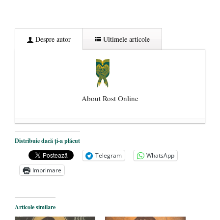
Despre autor
Ultimele articole
About Rost Online
Dezvăluiri cutremurătoare despre
Distribuie dacă ți-a plăcut
președintele Ucrainei, Volodymyr
Telegram
WhatsApp
Zelensky
- 13 mai 2026
Imprimare
Statul care servește Națiunea
- 21 aprilie
2026
Legea Vexler produce efecte. Bustul
Articole similare
poetului Octavian Goga, înlăturat din Iași