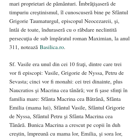
mari proprietari de pământuri. Îmbrățișaseră de
timpuriu creștinismul, îl cunoscuseră bine pe Sfântul
Grigorie Taumaturgul, episcopul Neocezareii, și,
întâi de toate, înduraseră cu o răbdare neclintită
persecuția de sub împăratul roman Maximian, la anul
311, notează
Basilica.ro
.
Sf. Vasile era unul din cei 10 frați, dintre care trei
vor fi episcopi: Vasile, Grigorie de Nyssa, Petru de
Sevasta; cinci vor fi monahi: cei trei dinainte, plus
Naucratios și Macrina cea tânără; vor fi șase sfinți în
familia mare: Sfânta Macrina cea Bătrână, Sfânta
Emilia (mama lui), Sfântul Vasile, Sfântul Grigorie
de Nyssa, Sfântul Petru și Sfânta Macrina cea
Tânără. Bunica Macrina a crescut pe copii în duh
creștin, împreună cu mama lor, Emilia, și sora lor,