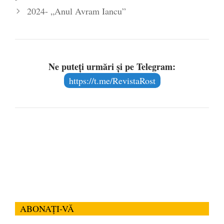
2024- „Anul Avram Iancu”
Ne puteți urmări și pe Telegram:
https://t.me/RevistaRost
ABONAȚI-VĂ