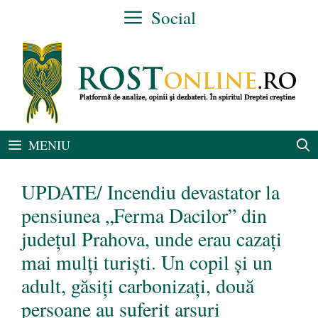
Sari
Social
la
conținut
MENIU
UPDATE/ Incendiu devastator la
pensiunea „Ferma Dacilor” din
județul Prahova, unde erau cazați
mai mulți turiști. Un copil şi un
adult, găsiţi carbonizaţi, două
persoane au suferit arsuri