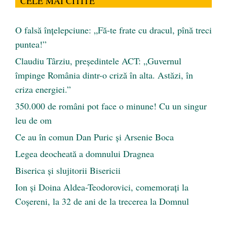
CELE MAI CITITE
O falsă înțelepciune: „Fă-te frate cu dracul, pînă treci
puntea!”
Claudiu Târziu, președintele ACT: „Guvernul
împinge România dintr-o criză în alta. Astăzi, în
criza energiei.”
350.000 de români pot face o minune! Cu un singur
leu de om
Ce au în comun Dan Puric şi Arsenie Boca
Legea deocheată a domnului Dragnea
Biserica și slujitorii Bisericii
Ion și Doina Aldea-Teodorovici, comemorați la
Coșereni, la 32 de ani de la trecerea la Domnul