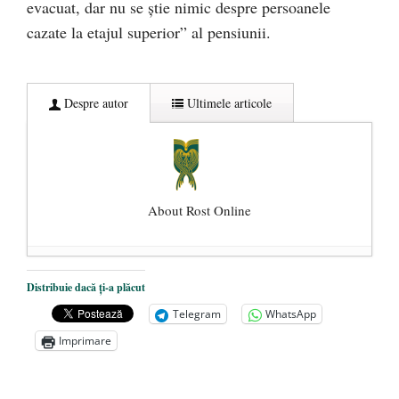
evacuat, dar nu se ştie nimic despre persoanele
cazate la etajul superior” al pensiunii.
Despre autor
Ultimele articole
About Rost Online
Dezvăluiri cutremurătoare despre
Distribuie dacă ți-a plăcut
președintele Ucrainei, Volodymyr
Telegram
WhatsApp
Zelensky
- 13 mai 2026
Imprimare
Statul care servește Națiunea
- 21 aprilie
2026