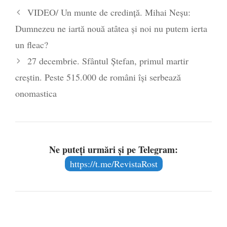
Legea Vexler produce efecte. Bustul
VIDEO/ Un munte de credință. Mihai Neșu:
poetului Octavian Goga, înlăturat din Iași
Dumnezeu ne iartă nouă atâtea și noi nu putem ierta
- 16 aprilie 2026
un fleac?
27 decembrie. Sfântul Ștefan, primul martir
creștin. Peste 515.000 de români își serbează
onomastica
Ne puteți urmări și pe Telegram:
https://t.me/RevistaRost