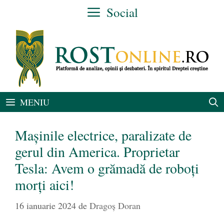
Sari
Social
la
conținut
MENIU
Mașinile electrice, paralizate de
gerul din America. Proprietar
Tesla: Avem o grămadă de roboți
morți aici!
16 ianuarie 2024
de
Dragoș Doran