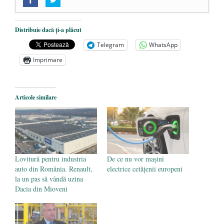
„Acum nu e momentul”
- 22 martie 2025
O nouă autostradă distruge pădurea
amazoniană, pentru summitul climatic
Distribuie dacă ți-a plăcut
COP30
- 14 martie 2025
Telegram
WhatsApp
Alegeri controlate
- 11 martie 2025
Imprimare
Articole similare
Lovitură pentru industria
De ce nu vor mașini
auto din România. Renault,
electrice cetățenii europeni
la un pas să vândă uzina
Dacia din Mioveni