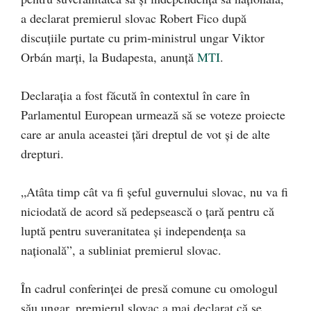
a declarat premierul slovac Robert Fico după
discuţiile purtate cu prim-ministrul ungar Viktor
Orbán marţi, la Budapesta, anunță
MTI
.
Declarația a fost făcută în contextul în care în
Parlamentul European urmează să se voteze proiecte
care ar anula aceastei ţări dreptul de vot şi de alte
drepturi.
„Atâta timp cât va fi şeful guvernului slovac, nu va fi
niciodată de acord să pedepsească o ţară pentru că
luptă pentru suveranitatea şi independenţa sa
naţională”, a subliniat premierul slovac.
În cadrul conferinţei de presă comune cu omologul
său ungar, premierul slovac a mai declarat că se