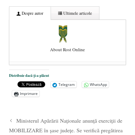
Despre autor
Ultimele articole
About Rost Online
Dezvăluiri cutremurătoare despre
Distribuie dacă ți-a plăcut
președintele Ucrainei, Volodymyr
Telegram
WhatsApp
Zelensky
- 13 mai 2026
Imprimare
Statul care servește Națiunea
- 21 aprilie
2026
Legea Vexler produce efecte. Bustul
Ministerul Apărării Naționale anunță exerciții de
poetului Octavian Goga, înlăturat din Iași
MOBILIZARE în șase județe. Se verifică pregătirea
- 16 aprilie 2026