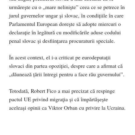
urmăreşte cu o „mare nelinişte” ceea ce se petrece în
jurul guvernelor ungar şi slovac, în condiţiile în care
Parlamentul European doreşte să adopte miercuri o
declaraţie în legătură cu modificările aduse codului
penal slovac şi desfiinţarea procuraturii speciale.
În acest context, el i-a criticat pe eurodeputaţii
slovaci din partea opoziţiei, despre care a afirmat că
„dăunează ţării întregi pentru a face rău guvernului”.
Totodată, Robert Fico a mai precizat că respinge
pactul UE privind migraţia şi că împărtăşeşte
aceleaşi opinii ca Viktor Orban cu privire la Ucraina.