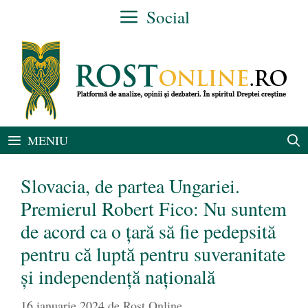
Sari
Social
la
conținut
MENIU
Slovacia, de partea Ungariei.
Premierul Robert Fico: Nu suntem
de acord ca o țară să fie pedepsită
pentru că luptă pentru suveranitate
și independență națională
16 ianuarie 2024
de
Rost Online