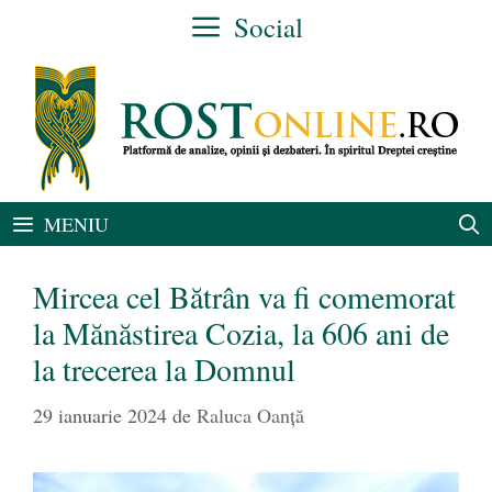
Sari
Social
la
conținut
MENIU
Mircea cel Bătrân va fi comemorat
la Mănăstirea Cozia, la 606 ani de
la trecerea la Domnul
29 ianuarie 2024
de
Raluca Oanță