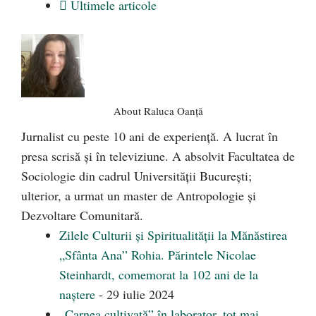
Ultimele articole
About Raluca Oanță
Jurnalist cu peste 10 ani de experiență. A lucrat în
presa scrisă și în televiziune. A absolvit Facultatea de
Sociologie din cadrul Universității București;
ulterior, a urmat un master de Antropologie și
Dezvoltare Comunitară.
Zilele Culturii și Spiritualității la Mănăstirea
„Sfânta Ana” Rohia. Părintele Nicolae
Steinhardt, comemorat la 102 ani de la
naștere
- 29 iulie 2024
„Carnea cultivată” în laborator, tot mai