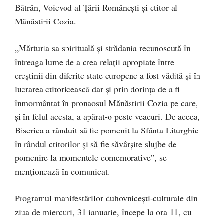
Bătrân, Voievod al Țării Românești și ctitor al
Mănăstirii Cozia.
„Mărturia sa spirituală și strădania recunoscută în
întreaga lume de a crea relații apropiate între
creștinii din diferite state europene a fost vădită și în
lucrarea ctitoricească dar și prin dorința de a fi
înmormântat în pronaosul Mănăstirii Cozia pe care,
și în felul acesta, a apărat-o peste veacuri. De aceea,
Biserica a rânduit să fie pomenit la Sfânta Liturghie
în rândul ctitorilor și să fie săvârșite slujbe de
pomenire la momentele comemorative”, se
menționează în comunicat.
Programul manifestărilor duhovnicești-culturale din
ziua de miercuri, 31 ianuarie, începe la ora 11, cu