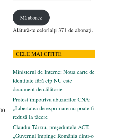
email
Mă abonez
Alătură-te celorlalți 371 de abonați.
CELE MAI CITITE
Ministerul de Interne: Noua carte de
identitate fără cip NU este
document de călătorie
Protest împotriva abuzurilor CNA:
„Libertatea de exprimare nu poate fi
100
redusă la tăcere
Claudiu Târziu, președintele ACT:
„Guvernul împinge România dintr-o