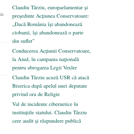
Claudiu Târziu, europarlamentar și
 de
președinte Acțiunea Conservatoare:
„Dacă România își abandonează
ciobanii, își abandonează o parte
din suflet”
Conducerea Acțiunii Conservatoare,
la Aiud, în campania națională
pentru abrogarea Legii Vexler
Claudiu Târziu acuză USR că atacă
Biserica după apelul unei deputate
privind ora de Religie
Val de incidente cibernetice în
instituțiile statului. Claudiu Târziu
cere audit și răspundere publică