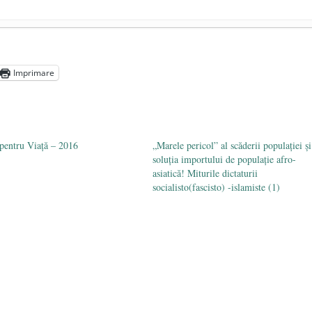
președintele Ucrainei, Volodymyr Zelensky
- 13 mai 2026
aprilie 2026
Imprimare
l poetului Octavian Goga, înlăturat din Iași
- 16 aprilie 2026
pentru Viață – 2016
„Marele pericol” al scăderii populaţiei şi
soluţia importului de populaţie afro-
asiatică! Miturile dictaturii
socialisto(fascisto) -islamiste (1)