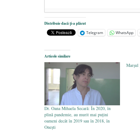
Dezvăluiri cutremurătoare despre 
Distribuie dacă ți-a plăcut
Statul care servește Națiunea
- 21 
Telegram
WhatsApp
Legea Vexler produce efecte. Bustu
Articole similare
Marșul 
Dr. Oana Mihaela Secară: În 2020, în
plină pandemie, au murit mai puțini
oameni decât în 2019 sau în 2018, în
Onești