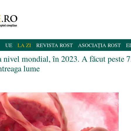
UE
LA ZI
REVISTA ROST
ASOCIAȚIA ROST
E
a nivel mondial, în 2023. A făcut peste 
ntreaga lume