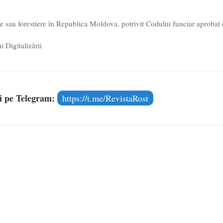
le sau forestiere în Republica Moldova, potrivit Codului funciar aprobat
 Digitalizării
și pe Telegram:
https://t.me/RevistaRost