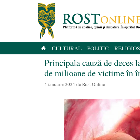
Sari
la
conținut
CULTURAL
POLITIC
RELIGIOS
Principala cauză de deces l
de milioane de victime în î
4 ianuarie 2024
de
Rost Online