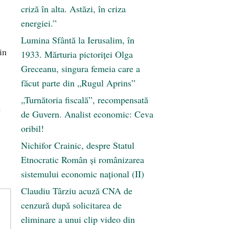
criză în alta. Astăzi, în criza
energiei.”
Lumina Sfântă la Ierusalim, în
in
1933. Mărturia pictoriței Olga
i
Greceanu, singura femeia care a
făcut parte din „Rugul Aprins”
„Turnătoria fiscală”, recompensată
e
de Guvern. Analist economic: Ceva
oribil!
Nichifor Crainic, despre Statul
Etnocratic Român şi românizarea
sistemului economic naţional (II)
Claudiu Târziu acuză CNA de
cenzură după solicitarea de
eliminare a unui clip video din