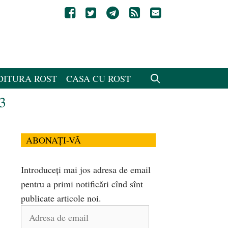
DITURA ROST
CASA CU ROST
73
ABONAȚI-VĂ
Introduceți mai jos adresa de email
pentru a primi notificări cînd sînt
publicate articole noi.
Adresa
de