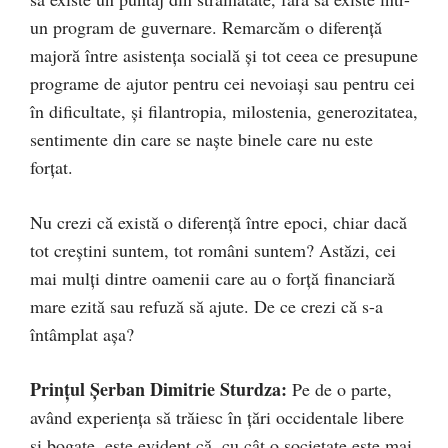
un program de guvernare. Remarcăm o diferență
majoră între asistența socială și tot ceea ce presupune
programe de ajutor pentru cei nevoiași sau pentru cei
în dificultate, și filantropia, milostenia, generozitatea,
sentimente din care se naște binele care nu este
forțat.
Nu crezi că există o diferență între epoci, chiar dacă
tot creștini suntem, tot români suntem? Astăzi, cei
mai mulți dintre oamenii care au o forță financiară
mare ezită sau refuză să ajute. De ce crezi că s-a
întâmplat așa?
Prințul Șerban Dimitrie Sturdza:
Pe de o parte,
având experiența să trăiesc în țări occidentale libere
și bogate, este evident că, cu cât o societate este mai