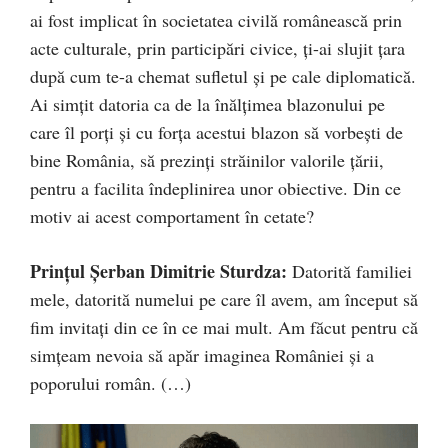
ai fost implicat în societatea civilă românească prin
acte culturale, prin participări civice, ți-ai slujit țara
după cum te-a chemat sufletul și pe cale diplomatică.
Ai simțit datoria ca de la înălțimea blazonului pe
care îl porți și cu forța acestui blazon să vorbești de
bine România, să prezinți străinilor valorile țării,
pentru a facilita îndeplinirea unor obiective. Din ce
motiv ai acest comportament în cetate?
Prințul Șerban Dimitrie Sturdza:
Datorită familiei
mele, datorită numelui pe care îl avem, am început să
fim invitați din ce în ce mai mult. Am făcut pentru că
simțeam nevoia să apăr imaginea României și a
poporului român. (…)