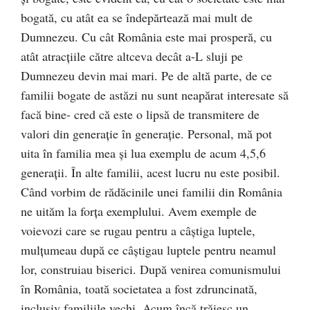
bogată, cu atât ea se îndepărtează mai mult de
Dumnezeu. Cu cât România este mai prosperă, cu
atât atracțiile către altceva decât a-L sluji pe
Dumnezeu devin mai mari. Pe de altă parte, de ce
familii bogate de astăzi nu sunt neapărat interesate să
facă bine- cred că este o lipsă de transmitere de
valori din generație în generație. Personal, mă pot
uita în familia mea și lua exemplu de acum 4,5,6
generații. În alte familii, acest lucru nu este posibil.
Când vorbim de rădăcinile unei familii din România
ne uităm la forța exemplului. Avem exemple de
voievozi care se rugau pentru a câștiga luptele,
mulțumeau după ce câștigau luptele pentru neamul
lor, construiau biserici. După venirea comunismului
în România, toată societatea a fost zdruncinată,
inclusiv familiile vechi. Acum încă trăiesc un