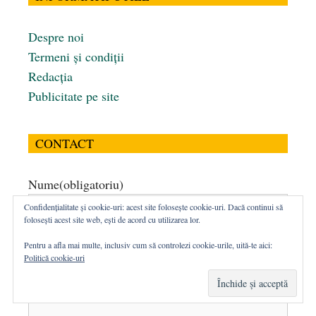
Despre noi
Termeni și condiții
Redacția
Publicitate pe site
CONTACT
Nume
(obligatoriu)
Confidențialitate și cookie-uri: acest site folosește cookie-uri. Dacă continui să
folosești acest site web, ești de acord cu utilizarea lor.
Email
(obligatoriu)
Pentru a afla mai multe, inclusiv cum să controlezi cookie-urile, uită-te aici:
Politică cookie-uri
Mesaj
(obligatoriu)