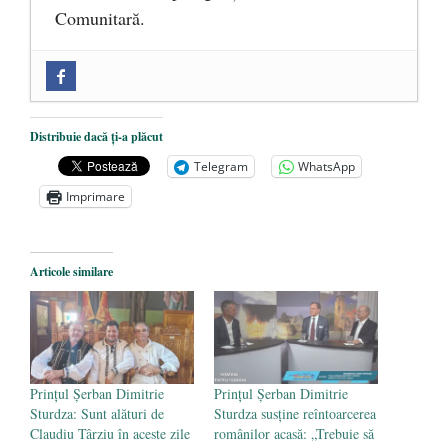
Comunitară.
Zilele Culturii și Spiritualității la
Mănăstirea „Sfânta Ana” Rohia. Părintele
Nicolae Steinhardt, comemorat la 102 ani
Distribuie dacă ți-a plăcut
de la naștere
- 29 iulie 2024
Telegram
WhatsApp
„Carnea cultivată” în laborator, tot mai
Imprimare
aproape de autorizare pentru
comercializare în UE
- 28 iulie 2024
Articole similare
Părintele mărturisitor Constantin
Voicescu, pomenit, duminică, la
Mănăstirea Cernica
- 27 iulie 2024
Prințul Șerban Dimitrie
Prințul Șerban Dimitrie
Sturdza: Sunt alături de
Sturdza susține reîntoarcerea
Claudiu Târziu în aceste zile
românilor acasă: „Trebuie să