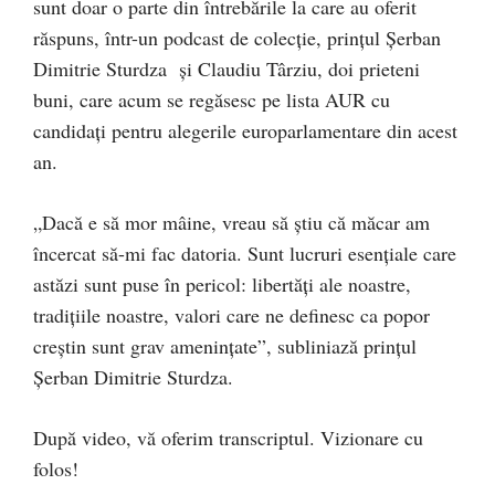
sunt doar o parte din întrebările la care au oferit
răspuns, într-un podcast de colecție, prințul Șerban
Dimitrie Sturdza și Claudiu Târziu, doi prieteni
buni, care acum se regăsesc pe lista AUR cu
candidați pentru alegerile europarlamentare din acest
an.
„Dacă e să mor mâine, vreau să știu că măcar am
încercat să-mi fac datoria. Sunt lucruri esențiale care
astăzi sunt puse în pericol: libertăți ale noastre,
tradițiile noastre, valori care ne definesc ca popor
creștin sunt grav amenințate”, subliniază prințul
Șerban Dimitrie Sturdza.
După video, vă oferim transcriptul. Vizionare cu
folos!