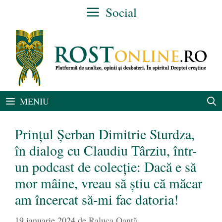
Sari
Social
la
conținut
MENIU
Prințul Șerban Dimitrie Sturdza,
în dialog cu Claudiu Târziu, într-
un podcast de colecție: Dacă e să
mor mâine, vreau să știu că măcar
am încercat să-mi fac datoria!
19 ianuarie 2024
de
Raluca Oanță