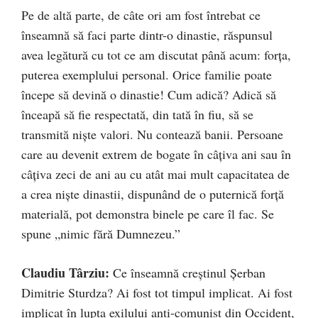
Pe de altă parte, de câte ori am fost întrebat ce
înseamnă să faci parte dintr-o dinastie, răspunsul
avea legătură cu tot ce am discutat până acum: forța,
puterea exemplului personal. Orice familie poate
începe să devină o dinastie! Cum adică? Adică să
înceapă să fie respectată, din tată în fiu, să se
transmită niște valori. Nu contează banii. Persoane
care au devenit extrem de bogate în câțiva ani sau în
câțiva zeci de ani au cu atât mai mult capacitatea de
a crea niște dinastii, dispunând de o puternică forță
materială, pot demonstra binele pe care îl fac. Se
spune „nimic fără Dumnezeu.”
Claudiu Târziu:
Ce înseamnă creștinul Șerban
Dimitrie Sturdza? Ai fost tot timpul implicat. Ai fost
implicat în lupta exilului anti-comunist din Occident,