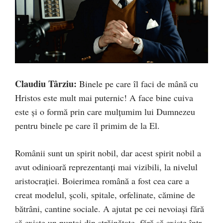
Claudiu Târziu:
Binele pe care îl faci de mână cu
Hristos este mult mai puternic! A face bine cuiva
este și o formă prin care mulțumim lui Dumnezeu
pentru binele pe care îl primim de la El.
Românii sunt un spirit nobil, dar acest spirit nobil a
avut odinioară reprezentanți mai vizibili, la nivelul
aristocrației. Boierimea română a fost cea care a
creat modelul, școli, spitale, orfelinate, cămine de
bătrâni, cantine sociale. A ajutat pe cei nevoiași fără
să existe un puntaj din străinătate, fără să existe într-