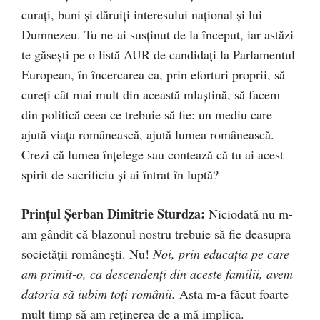
curați, buni și dăruiți interesului național și lui
Dumnezeu. Tu ne-ai susținut de la început, iar astăzi
te găsești pe o listă AUR de candidați la Parlamentul
European, în încercarea ca, prin eforturi proprii, să
cureți cât mai mult din această mlaștină, să facem
din politică ceea ce trebuie să fie: un mediu care
ajută viața românească, ajută lumea românească.
Crezi că lumea înțelege sau contează că tu ai acest
spirit de sacrificiu și ai întrat în luptă?
Prințul Șerban Dimitrie Sturdza:
Niciodată nu m-
am gândit că blazonul nostru trebuie să fie deasupra
societății românești. Nu!
Noi, prin educația pe care
am primit-o, ca descendenți din aceste familii, avem
datoria să iubim toți românii.
Asta m-a făcut foarte
mult timp să am reținerea de a mă implica.