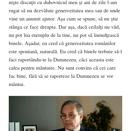
niște discuții cu duhovnicul meu și ani de zile l-am
rugat să nu dezvăluie generozitatea mea sau de unde
vine un anumit ajutor. Așa cum se spune, să nu știe
stânga ce face dreapta. Dar așa, dacă ceilalți nu văd,
nu pot lua exemplu de la tine, nu pot să înmulțească
binele. Așadar, eu cred că generozitatea românilor
este spontană, naturală. Eu cred că binele trebuie să-l
faci raportându-te la Dumnezeu, căci aceasta este
calea pentru mântuire. Nu sunt convins că cei care
fac bine, fără să se raporteze la Dumnezeu se vor
mântui.