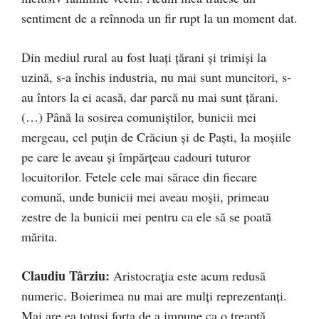
sentiment de a reînnoda un fir rupt la un moment dat.
Din mediul rural au fost luați țărani și trimiși la
uzină, s-a închis industria, nu mai sunt muncitori, s-
au întors la ei acasă, dar parcă nu mai sunt țărani.
(…) Până la sosirea comuniștilor, bunicii mei
mergeau, cel puțin de Crăciun și de Paști, la moșiile
pe care le aveau și împărțeau cadouri tuturor
locuitorilor. Fetele cele mai sărace din fiecare
comună, unde bunicii mei aveau moșii, primeau
zestre de la bunicii mei pentru ca ele să se poată
mărita.
Claudiu Târziu:
Aristocrația este acum redusă
numeric. Boierimea nu mai are mulți reprezentanți.
Mai are ea totuși forța de a impune ca o treaptă