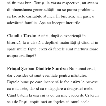
să fiu mai bun. Totuși, la vârsta respectivă, nu aveam
diminensiunea generozității, nu se punea problema
să fac acte caritabile atunci. În biserică, am găsit o
adevărată familie. Așa au început lucrurile.
Claudiu Târziu:
Astăzi, după o experiență în
biserică, la o vârstă a deplinei maturități și când ai în
spate multe fapte, crezi că faptele sunt mărturisitoare
asupra credinței?
Prințul Șerban Dimitrie Sturdza:
Nu numai cred,
dar consider că sunt evențiale pentru mântuire.
Faptele bune pe care încerc să le fac astăzi le privesc
ca o datorie, dar și ca o degajare a dragostei mele.
Când batem la ușa cuiva cu un mic cadou de Crăciun
sau de Paști, copiii mei au înțeles că omul acela