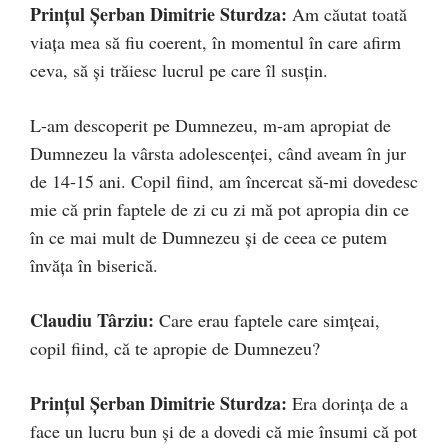
Prințul Șerban Dimitrie Sturdza:
Am căutat toată
viața mea să fiu coerent, în momentul în care afirm
ceva, să și trăiesc lucrul pe care îl susțin.
L-am descoperit pe Dumnezeu, m-am apropiat de
Dumnezeu la vârsta adolescenței, când aveam în jur
de 14-15 ani. Copil fiind, am încercat să-mi dovedesc
mie că prin faptele de zi cu zi mă pot apropia din ce
în ce mai mult de Dumnezeu și de ceea ce putem
învăța în biserică.
Claudiu Târziu:
Care erau faptele care simțeai,
copil fiind, că te apropie de Dumnezeu?
Prințul Șerban Dimitrie Sturdza:
Era dorința de a
face un lucru bun și de a dovedi că mie însumi că pot