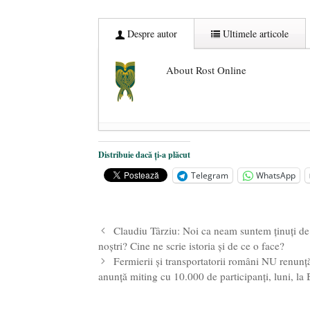
Despre autor
Ultimele articole
About Rost Online
Dezvăluiri cutremurătoare despre 
Distribuie dacă ți-a plăcut
Statul care servește Națiunea
- 21 
Telegram
WhatsApp
Legea Vexler produce efecte. Bustu
Claudiu Târziu: Noi ca neam suntem ținuți de 
noștri? Cine ne scrie istoria și de ce o face?
Fermierii și transportatorii români NU renunț
anunță miting cu 10.000 de participanți, luni, la 