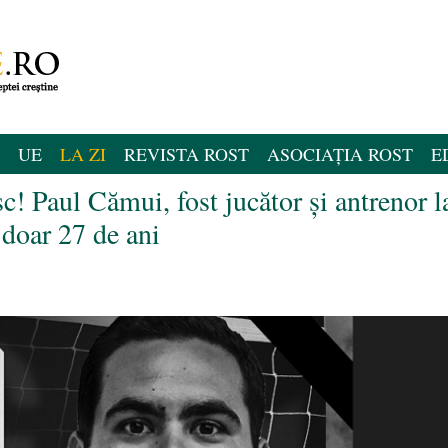
UE
LA ZI
REVISTA ROST
ASOCIAȚIA ROST
E
c! Paul Cămui, fost jucător și antrenor l
doar 27 de ani