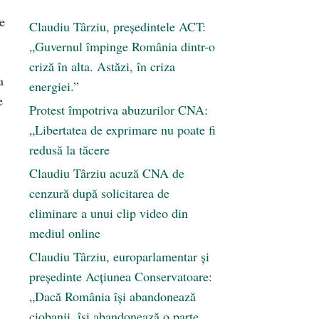
e
Claudiu Târziu, președintele ACT:
„Guvernul împinge România dintr-o
criză în alta. Astăzi, în criza
a
energiei.”
e
Protest împotriva abuzurilor CNA:
„Libertatea de exprimare nu poate fi
redusă la tăcere
Claudiu Târziu acuză CNA de
cenzură după solicitarea de
eliminare a unui clip video din
mediul online
Claudiu Târziu, europarlamentar și
președinte Acțiunea Conservatoare:
„Dacă România își abandonează
ciobanii, își abandonează o parte