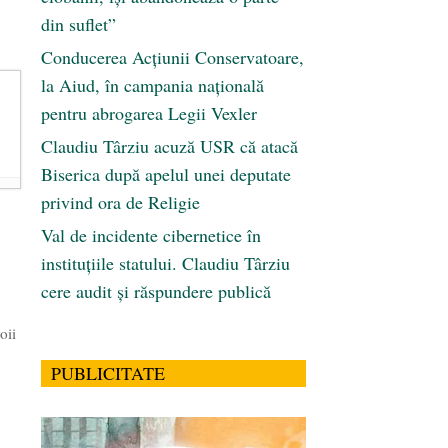
din suflet”
Conducerea Acțiunii Conservatoare,
la Aiud, în campania națională
pentru abrogarea Legii Vexler
Claudiu Târziu acuză USR că atacă
Biserica după apelul unei deputate
privind ora de Religie
Val de incidente cibernetice în
instituțiile statului. Claudiu Târziu
cere audit și răspundere publică
oii
PUBLICITATE