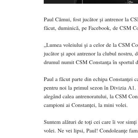
Paul Cămui, fost jucător și antrenor la CS
făcut, duminică, pe Facebook, de CSM Co
„Lumea voleiului și a celor de la CSM Co
jucător și apoi antrenor la clubul nostru,
drumul numit CSM Constanța în sportul d
Paul a făcut parte din echipa Constanței 
pentru noi la primul sezon în Divizia A1. D
alegând calea antrenoratului, la CSM Cons
campioni ai Constanței, la mini volei.
Suntem alături de toți cei care îi vor simți
volei. Ne vei lipsi, Paul! Condoleanțe fa