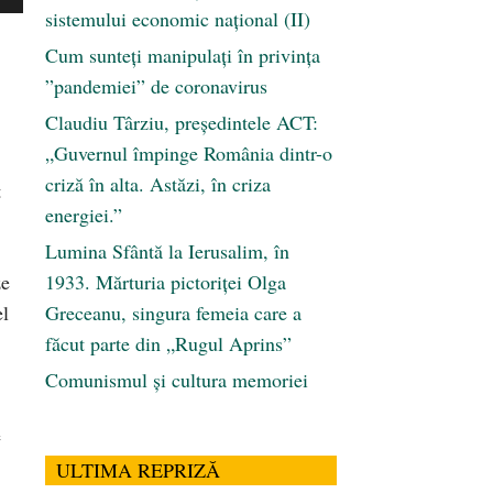
sistemului economic naţional (II)
Cum sunteți manipulați în privința
”pandemiei” de coronavirus
Claudiu Târziu, președintele ACT:
„Guvernul împinge România dintr-o
criză în alta. Astăzi, în criza
t
energiei.”
Lumina Sfântă la Ierusalim, în
ze
1933. Mărturia pictoriței Olga
el
Greceanu, singura femeia care a
făcut parte din „Rugul Aprins”
Comunismul şi cultura memoriei
e
ULTIMA REPRIZĂ