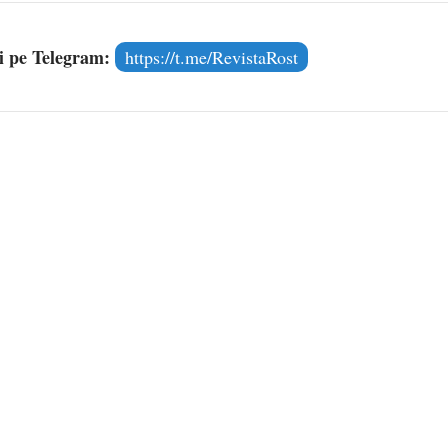
și pe Telegram:
https://t.me/RevistaRost