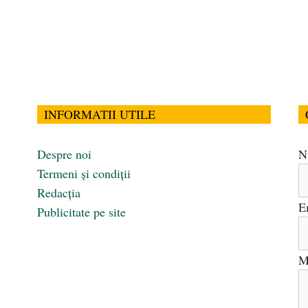
INFORMATII UTILE
Despre noi
N
Termeni și condiții
Redacția
E
Publicitate pe site
M