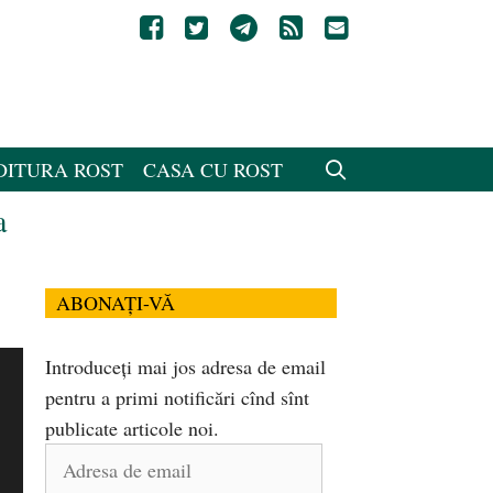
DITURA ROST
CASA CU ROST
a
ABONAȚI-VĂ
Introduceți mai jos adresa de email
pentru a primi notificări cînd sînt
publicate articole noi.
Adresa
de