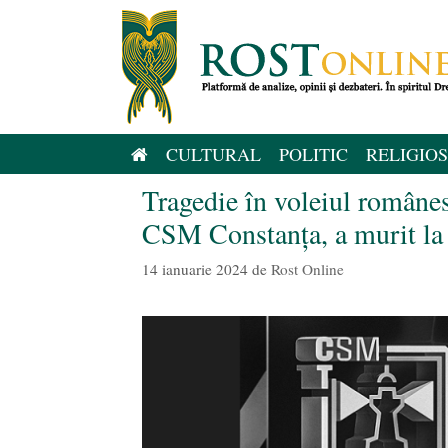
Sari
la
conținut
CULTURAL
POLITIC
RELIGIOS
Tragedie în voleiul românes
CSM Constanța, a murit la 
14 ianuarie 2024
de
Rost Online