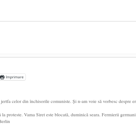
președintele Ucrainei, Volodymyr Zelensky
- 13 mai 2026
aprilie 2026
Imprimare
l poetului Octavian Goga, înlăturat din Iași
- 16 aprilie 2026
jertfa celor din închisorile comuniste. Și n-am voie să vorbesc despre er
ă la proteste. Vama Siret este blocată, duminică seara. Fermierii germani
Berlin