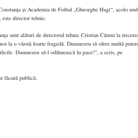
 Constanța și Academia de Fotbal „Gheorghe Hagi“, acolo und
, este director tehnic.
a sunt alături de directorul tehnic Cristian Cămui la trecere
re noi la o vârstă foarte fragedă. Dumnezeu să ofere multă puter
ificile. Dumnezeu să-l odihnească în pace!”, a scris, pe
t făcută publică.