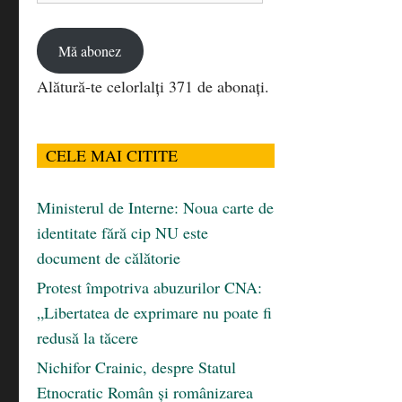
email
Mă abonez
Alătură-te celorlalți 371 de abonați.
CELE MAI CITITE
Ministerul de Interne: Noua carte de
identitate fără cip NU este
document de călătorie
Protest împotriva abuzurilor CNA:
„Libertatea de exprimare nu poate fi
redusă la tăcere
Nichifor Crainic, despre Statul
Etnocratic Român şi românizarea