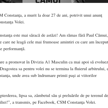
M Constanța, a murit la doar 27 de ani, potrivit unui anunț
nstanța Volei.
nstanța este mai săracă de astăzi! Am rămas fără Paul Cămui,
 de care ne leagă cele mai frumoase amintiri cu care am începu
e performanță.
care a promovat în Divizia A1 Masculin ca mai apoi să evolue
ragostea sa pentru volei nu se termina la fluierul arbitrului, 
tanța, unde avea sub îndrumare primii pași ai viitorilor
 pierderea, lipsa sa, zâmbetul său și preluările de pe terenul d
miliei!”, a transmis, pe Facebook, CSM Constanța Volei.