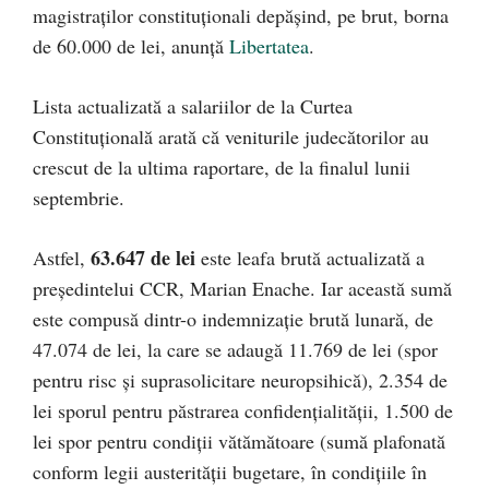
magistraților constituționali depășind, pe brut, borna
de 60.000 de lei, anunță
Libertatea
.
Lista actualizată a salariilor de la Curtea
Constituțională arată că veniturile judecătorilor au
crescut de la ultima raportare, de la finalul lunii
septembrie.
63.647 de lei
Astfel,
este leafa brută actualizată a
președintelui CCR, Marian Enache. Iar această sumă
este compusă dintr-o indemnizație brută lunară, de
47.074 de lei, la care se adaugă 11.769 de lei (spor
pentru risc și suprasolicitare neuropsihică), 2.354 de
lei sporul pentru păstrarea confidențialității, 1.500 de
lei spor pentru condiții vătămătoare (sumă plafonată
conform legii austerității bugetare, în condițiile în