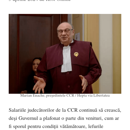
Marian Enache, președintele CCR / Hepta via Libertatea
Salariile judecătorilor de la CCR continuă să crească,
deși Guvernul a plafonat o parte din venituri, cum ar
fi sporul pentru condiții vătămătoare, lefurile