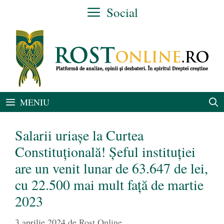
Sari
Social
la
conținut
MENIU
Salarii uriașe la Curtea
Constituțională! Șeful instituției
are un venit lunar de 63.647 de lei,
cu 22.500 mai mult față de martie
2023
3 aprilie 2024
de
Rost Online