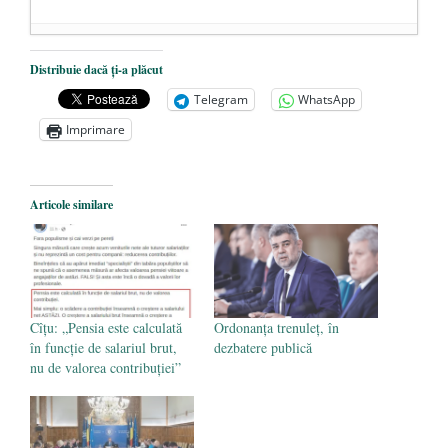
Dezvăluiri cutremurătoare despre
Distribuie dacă ți-a plăcut
președintele Ucrainei, Volodymyr
Telegram
WhatsApp
Zelensky
- 13 mai 2026
Imprimare
Statul care servește Națiunea
- 21 aprilie
2026
Legea Vexler produce efecte. Bustul
Articole similare
poetului Octavian Goga, înlăturat din Iași
- 16 aprilie 2026
Cîțu: „Pensia este calculată
Ordonanța trenuleț, în
în funcție de salariul brut,
dezbatere publică
nu de valorea contribuției”