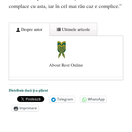
complace cu asta, iar în cel mai rău caz e complice.”
Despre autor
Ultimele articole
About Rost Online
Dezvăluiri cutremurătoare despre
Distribuie dacă ți-a plăcut
președintele Ucrainei, Volodymyr
Telegram
WhatsApp
Zelensky
- 13 mai 2026
Imprimare
Statul care servește Națiunea
- 21 aprilie
2026
Legea Vexler produce efecte. Bustul