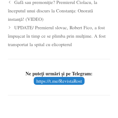
Gafă sau premoniție? Premierul Ciolacu, la
poetului Octavian Goga, înlăturat din Iași
începutul unui discurs la Constanța: Onorată
- 16 aprilie 2026
instanță! (VIDEO)
UPDATE/ Premierul slovac, Robert Fico, a fost
împușcat în timp ce se plimba prin mulțime. A fost
transportat la spital cu elicopterul
Ne puteți urmări și pe Telegram:
https://t.me/RevistaRost