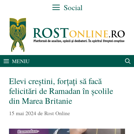
Sari
Social
la
conținut
MENIU
Elevi creștini, forțați să facă
felicitări de Ramadan în școlile
din Marea Britanie
15 mai 2024
de
Rost Online