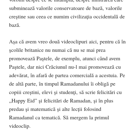
subminează valorile conservatoare de bază, valorile
creștine sau ceea ce numim civilizația occidentală de
bază.
Așa că avem vreo două videoclipuri aici, pentru că în
școlile britanice nu numai că nu se mai prea
promovează Paștele, de exemplu, atunci când avem
Paștele, dar nici Crăciunul nu-l mai promovează cu
adevărat, în afară de partea comercială a acestuia. Pe
de altă parte, în timpul Ramadanului îi obligă pe
copiii creștini, elevi și studenți, să scrie felicitări cu
„Happy Eid” și felicitări de Ramadan, și în plus
predau și matematică și alte lecții folosind
Ramadanul ca tematică. Să mergem la primul
videoclip.