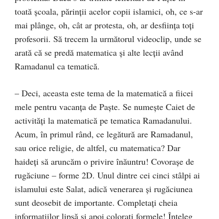
toată școala, părinții acelor copii islamici, oh, ce s-ar
mai plânge, oh, cât ar protesta, oh, ar desființa toți
profesorii. Să trecem la următorul videoclip, unde se
arată că se predă matematica și alte lecții având
Ramadanul ca tematică.
– Deci, aceasta este tema de la matematică a fiicei
mele pentru vacanța de Paște. Se numește Caiet de
activități la matematică pe tematica Ramadanului.
Acum, în primul rând, ce legătură are Ramadanul,
sau orice religie, de altfel, cu matematica? Dar
haideți să aruncăm o privire înăuntru! Covorașe de
rugăciune – forme 2D. Unul dintre cei cinci stâlpi ai
islamului este Salat, adică venerarea și rugăciunea
sunt deosebit de importante. Completați cheia
informațiilor lipsă și apoi colorați formele! Înțeleg