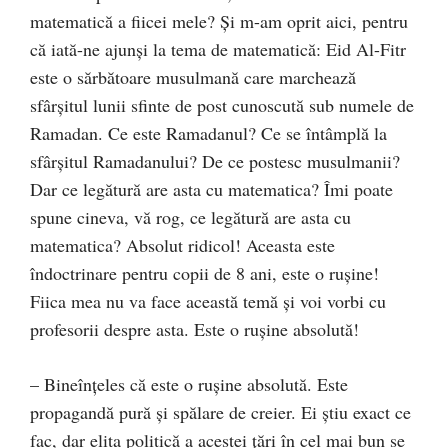
matematică a fiicei mele? Și m-am oprit aici, pentru
că iată-ne ajunși la tema de matematică: Eid Al-Fitr
este o sărbătoare musulmană care marchează
sfârșitul lunii sfinte de post cunoscută sub numele de
Ramadan. Ce este Ramadanul? Ce se întâmplă la
sfârșitul Ramadanului? De ce postesc musulmanii?
Dar ce legătură are asta cu matematica? Îmi poate
spune cineva, vă rog, ce legătură are asta cu
matematica? Absolut ridicol! Aceasta este
îndoctrinare pentru copii de 8 ani, este o rușine!
Fiica mea nu va face această temă și voi vorbi cu
profesorii despre asta. Este o rușine absolută!
– Bineînțeles că este o rușine absolută. Este
propagandă pură și spălare de creier. Ei știu exact ce
fac, dar elita politică a acestei țări în cel mai bun se