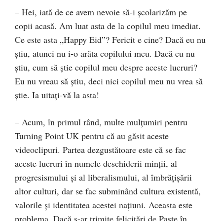
– Hei, iată de ce avem nevoie să-i școlarizăm pe
copii acasă. Am luat asta de la copilul meu imediat.
Ce este asta „Happy Eid”? Fericit e cine? Dacă eu nu
știu, atunci nu i-o arăta copilului meu. Dacă eu nu
știu, cum să știe copilul meu despre aceste lucruri?
Eu nu vreau să știu, deci nici copilul meu nu vrea să
știe. Ia uitați-vă la asta!
– Acum, în primul rând, multe mulțumiri pentru
Turning Point UK pentru că au găsit aceste
videoclipuri. Partea dezgustătoare este că se fac
aceste lucruri în numele deschiderii minții, al
progresismului și al liberalismului, al îmbrățișării
altor culturi, dar se fac subminând cultura existentă,
valorile și identitatea acestei națiuni. Aceasta este
problema. Dacă s-ar trimite felicitări de Paște în