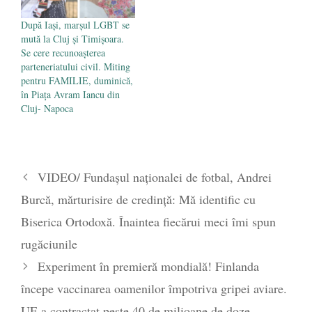
După Iași, marșul LGBT se
mută la Cluj și Timișoara.
Se cere recunoașterea
parteneriatului civil. Miting
pentru FAMILIE, duminică,
în Piața Avram Iancu din
Cluj- Napoca
VIDEO/ Fundașul naționalei de fotbal, Andrei
Burcă, mărturisire de credință: Mă identific cu
Biserica Ortodoxă. Înaintea fiecărui meci îmi spun
rugăciunile
Experiment în premieră mondială! Finlanda
începe vaccinarea oamenilor împotriva gripei aviare.
UE a contractat peste 40 de milioane de doze