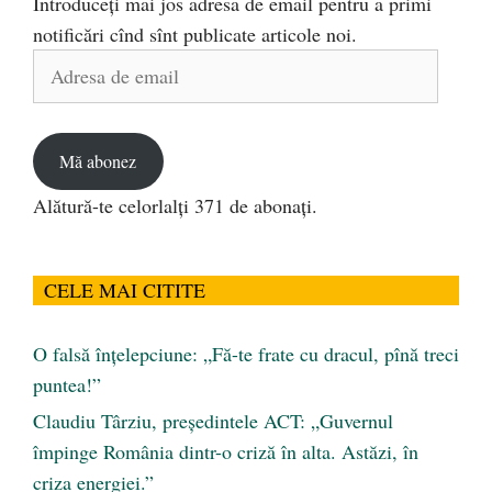
Introduceți mai jos adresa de email pentru a primi
notificări cînd sînt publicate articole noi.
Adresa
de
email
Mă abonez
Alătură-te celorlalți 371 de abonați.
CELE MAI CITITE
O falsă înțelepciune: „Fă-te frate cu dracul, pînă treci
puntea!”
Claudiu Târziu, președintele ACT: „Guvernul
împinge România dintr-o criză în alta. Astăzi, în
criza energiei.”