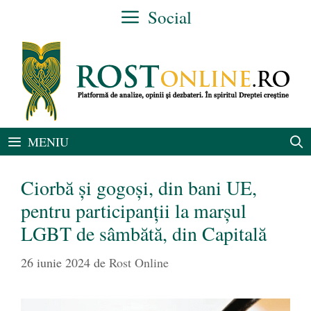
Sari
Social
la
conținut
MENIU
Ciorbă și gogoși, din bani UE,
pentru participanții la marșul
LGBT de sâmbătă, din Capitală
26 iunie 2024
de
Rost Online