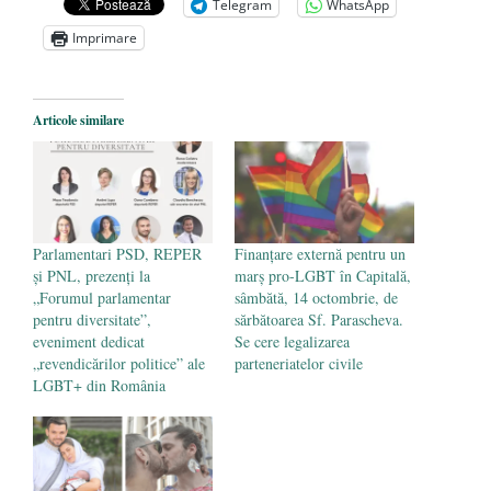
Telegram
WhatsApp
Zelensky
- 13 mai 2026
Imprimare
Statul care servește Națiunea
- 21 aprilie
2026
Legea Vexler produce efecte. Bustul
Articole similare
poetului Octavian Goga, înlăturat din Iași
- 16 aprilie 2026
Parlamentari PSD, REPER
Finanțare externă pentru un
și PNL, prezenți la
marș pro-LGBT în Capitală,
„Forumul parlamentar
sâmbătă, 14 octombrie, de
pentru diversitate”,
sărbătoarea Sf. Parascheva.
eveniment dedicat
Se cere legalizarea
„revendicărilor politice” ale
parteneriatelor civile
LGBT+ din România