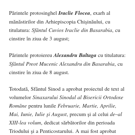
Părintele protosinghel
Iraclie Flocea
, exarh al
mănăstirilor din Arhiepiscopia Chișinăului, cu
titulatura:
Sfântul Cuvios Iraclie din Basarabia
, cu
cinstire în ziua de 3 august;
Părintele protoiereu
Alexandru Baltaga
cu titulatura:
Sfântul Preot Mucenic Alexandru din Basarabia
, cu
cinstire în ziua de 8 august.
Totodată, Sfântul Sinod a aprobat proiectul de text al
volumelor
Sinaxarului Sinodal al Bisericii Ortodoxe
Române
pentru lunile
Februarie, Martie, Aprilie,
Mai, Iunie, Iulie și August
, precum și al celui
de
–
al
XIII-lea volum
, dedicat sărbătorilor din perioada
Triodului și a Penticostarului. A mai fost aprobat