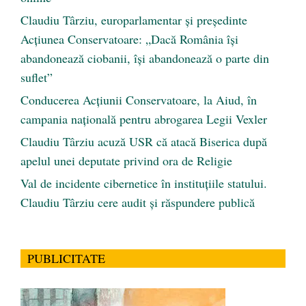
Claudiu Târziu, europarlamentar și președinte
Acțiunea Conservatoare: „Dacă România își
abandonează ciobanii, își abandonează o parte din
suflet”
Conducerea Acțiunii Conservatoare, la Aiud, în
campania națională pentru abrogarea Legii Vexler
Claudiu Târziu acuză USR că atacă Biserica după
apelul unei deputate privind ora de Religie
Val de incidente cibernetice în instituțiile statului.
Claudiu Târziu cere audit și răspundere publică
PUBLICITATE