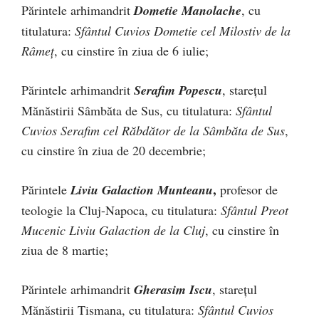
Părintele arhimandrit
Dometie Manolache
, cu
titulatura:
Sfântul Cuvios Dometie cel Milostiv de la
Râmeț
, cu cinstire în ziua de 6 iulie;
Părintele arhimandrit
Serafim Popescu
, starețul
Mănăstirii Sâmbăta de Sus, cu titulatura:
Sfântul
Cuvios Serafim cel Răbdător de la Sâmbăta de Sus
,
cu cinstire în ziua de 20 decembrie;
,
Părintele
Liviu Galaction Munteanu
profesor de
teologie la Cluj-Napoca, cu titulatura:
Sfântul Preot
Mucenic Liviu Galaction de la Cluj
, cu cinstire în
ziua de 8 martie;
Părintele arhimandrit
Gherasim Iscu
, starețul
Mănăstirii Tismana, cu titulatura:
Sfântul Cuvios