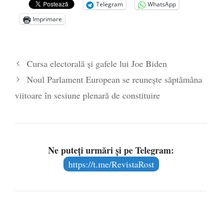
de la naștere
- 29 iulie 2024
Telegram
WhatsApp
„Carnea cultivată” în laborator, tot mai
Imprimare
aproape de autorizare pentru
comercializare în UE
- 28 iulie 2024
Părintele mărturisitor Constantin
Cursa electorală și gafele lui Joe Biden
Voicescu, pomenit, duminică, la
Noul Parlament European se reunește săptămâna
Mănăstirea Cernica
- 27 iulie 2024
viitoare în sesiune plenară de constituire
Ne puteți urmări și pe Telegram:
https://t.me/RevistaRost