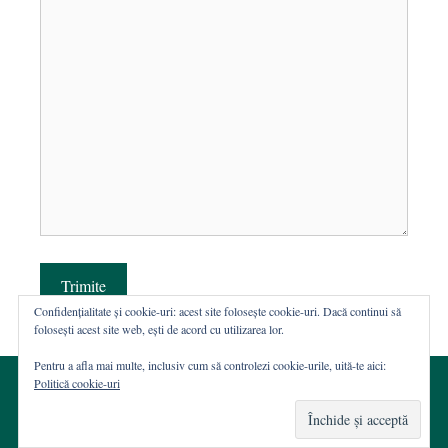
Trimite
Confidențialitate și cookie-uri: acest site folosește cookie-uri. Dacă continui să
folosești acest site web, ești de acord cu utilizarea lor.
Pentru a afla mai multe, inclusiv cum să controlezi cookie-urile, uită-te aici:
Politică cookie-uri
© 2002-2026 · Asociația ROST
Web hosting şi dezvoltare Wordpress:
Casa de WEB