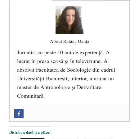
About Raluca Oanță
Jurnalist cu peste 10 ani de experiență. A
lucrat în presa scrisă și în televiziune. A
absolvit Facultatea de Sociologie din cadrul
Universității București; ulterior, a urmat un
master de Antropologie și Dezvoltare
Comunitară.
Zilele Culturii și Spiritualității la
Mănăstirea „Sfânta Ana” Rohia. Părintele
Nicolae Steinhardt, comemorat la 102 ani
Distribuie dacă ți-a plăcut