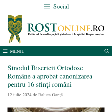
Sari
Social
la
conținut
MENIU
Sinodul Bisericii Ortodoxe
Române a aprobat canonizarea
pentru 16 sfinți români
12 iulie 2024
de
Raluca Oanță