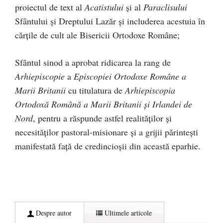
proiectul de text al
Acatistului
și al
Paraclisului
Sfântului și Dreptului Lazăr și includerea acestuia în
cărțile de cult ale Bisericii Ortodoxe Române;
Sfântul sinod a aprobat ridicarea la rang de
Arhiepiscopie
a
Episcopiei Ortodoxe Române a
Marii Britanii
cu titulatura de
Arhiepiscopia
Ortodoxă Română a Marii Britanii și Irlandei de
Nord
, pentru a răspunde astfel realităților și
necesităților pastoral-misionare și a grijii părintești
manifestată față de credincioșii din această eparhie.
Despre autor
Ultimele articole