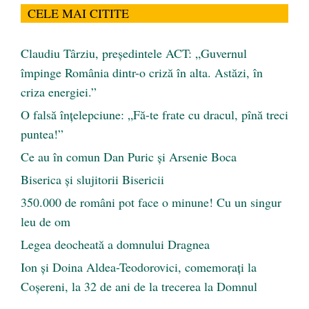
CELE MAI CITITE
Claudiu Târziu, președintele ACT: „Guvernul
împinge România dintr-o criză în alta. Astăzi, în
criza energiei.”
O falsă înțelepciune: „Fă-te frate cu dracul, pînă treci
puntea!”
Ce au în comun Dan Puric şi Arsenie Boca
Biserica și slujitorii Bisericii
350.000 de români pot face o minune! Cu un singur
leu de om
Legea deocheată a domnului Dragnea
Ion și Doina Aldea-Teodorovici, comemorați la
Coșereni, la 32 de ani de la trecerea la Domnul