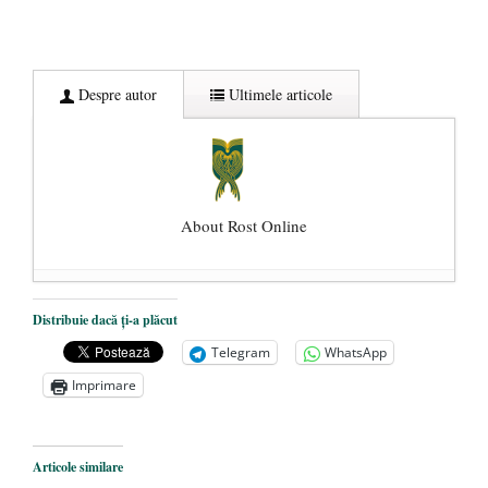
Despre autor
Ultimele articole
About Rost Online
Dezvăluiri cutremurătoare despre
Distribuie dacă ți-a plăcut
președintele Ucrainei, Volodymyr
Telegram
WhatsApp
Zelensky
- 13 mai 2026
Imprimare
Statul care servește Națiunea
- 21 aprilie
2026
Legea Vexler produce efecte. Bustul
Articole similare
poetului Octavian Goga, înlăturat din Iași